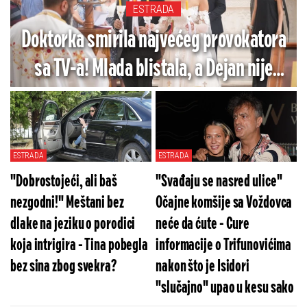
ESTRADA
Doktorka smirila najvećeg provokatora
sa TV-a! Mlada blistala, a Dejan nije
skidao pogled sa nje - Pogledajte
fotografije venčanja Stankovića
ESTRADA
ESTRADA
"Dobrostojeći, ali baš
"Svađaju se nasred ulice"
nezgodni!" Meštani bez
Očajne komšije sa Voždovca
dlake na jeziku o porodici
neće da ćute - Cure
koja intrigira - Tina pobegla
informacije o Trifunovićima
bez sina zbog svekra?
nakon što je Isidori
"slučajno" upao u kesu sako