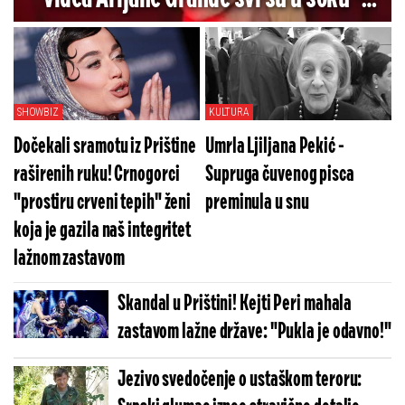
Pogledajte koliko je jezivo (VIDEO)
SHOWBIZ
KULTURA
Dočekali sramotu iz Prištine
Umrla Ljiljana Pekić -
raširenih ruku! Crnogorci
Supruga čuvenog pisca
"prostiru crveni tepih" ženi
preminula u snu
koja je gazila naš integritet
lažnom zastavom
Skandal u Prištini! Kejti Peri mahala
zastavom lažne države: "Pukla je odavno!"
Jezivo svedočenje o ustaškom teroru: