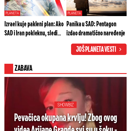
PLANETA
PLANETA
Izrael kuje pakleni plan: Ako
Panika u SAD: Pentagon
SAD i Iran pokleknu, sledi
izdao dramatično naređenje
scenario od kog svi strepe
JOŠ PLANETA VESTI
ZABAVA
SHOWBIZ
Pevačica okupana krvlju! Zbog ovog
videa Arijane Grande svi su u šoku -