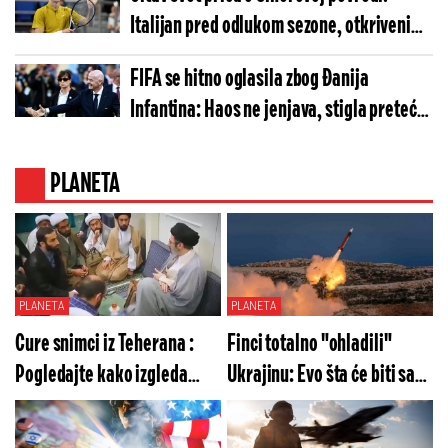
Italijan pred odlukom sezone, otkriveni
svi detalji
FIFA se hitno oglasila zbog Đanija
Infantina: Haos ne jenjava, stigla preteća
poruka
PLANETA
PLANETA
PLANETA
Cure snimci iz Teherana :
Finci totalno "ohladili"
Pogledajte kako izgleda
Ukrajinu: Evo šta će biti sa
Modžtaba Hamnei (VIDEO)
sistermimima "patriot"