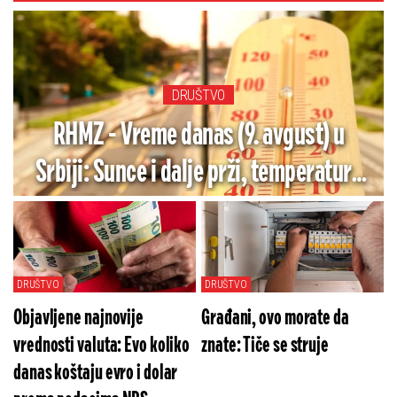
DRUŠTVO
RHMZ - Vreme danas (9. avgust) u
Srbiji: Sunce i dalje prži, temperature
do 36 stepeni, a u ovom delu zemlje
pljuskovi i grmljavina
DRUŠTVO
DRUŠTVO
Objavljene najnovije
Građani, ovo morate da
vrednosti valuta: Evo koliko
znate: Tiče se struje
danas koštaju evro i dolar