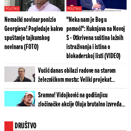
POLITIKA
POLITIKA
Nemački novinar ponizio
"Neka nam je Bog u
Georgieva! Pogledaje kakvo
pomoći": Kuknjava na Novoj
spuštanje tajkunskog
S - Otkrivena suština lažnih
novinara (FOTO)
istraživanja i istina o
blokaderskoj listi (VIDEO)
Vućić danas obilazi radove na starom
železničkom mostu: Veliki projekat
"Beograd na vodi" ulazi u novu fazu
Sramno! Vidojković na godišnjicu
zločinačke akcije Oluja brutalno izvređao
proteran srpski narod! (FOTO)
DRUŠTVO