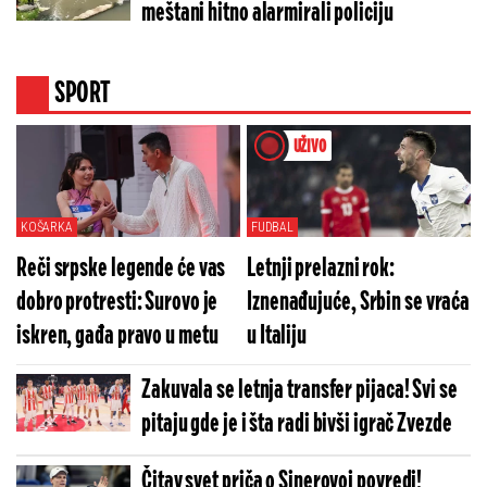
meštani hitno alarmirali policiju
SPORT
UŽIVO
KOŠARKA
FUDBAL
Reči srpske legende će vas
Letnji prelazni rok:
dobro protresti: Surovo je
Iznenađujuće, Srbin se vraća
iskren, gađa pravo u metu
u Italiju
Zakuvala se letnja transfer pijaca! Svi se
pitaju gde je i šta radi bivši igrač Zvezde
Čitav svet priča o Sinerovoj povredi!