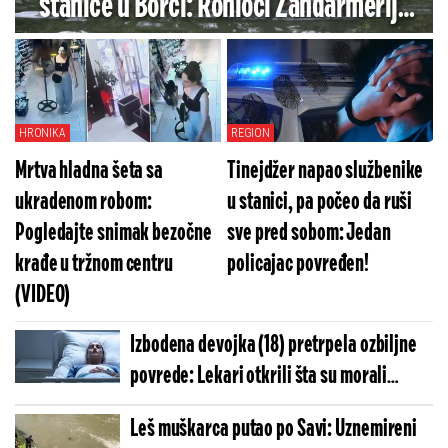
stanice u Borči: Ronioci Žandarmerije
kreću u pretragu terena!
HRONIKA
REGION
Mrtva hladna šeta sa
Tinejdžer napao službenike
ukradenom robom:
u stanici, pa počeo da ruši
Pogledajte snimak bezočne
sve pred sobom: Jedan
krađe u tržnom centru
policajac povređen!
(VIDEO)
Izbodena devojka (18) pretrpela ozbiljne
povrede: Lekari otkrili šta su morali
odmah da urade
Leš muškarca putao po Savi: Uznemireni