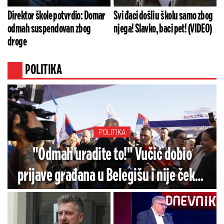
Direktor škole potvrdio: Domar
Svi đaci došli u školu samo zbog
odmah suspendovan zbog
njega! Slavko, baci pet! (VIDEO)
droge
POLITIKA
POLITIKA
"Odmah uradite to!" Vučić dobio
prijave građana u Belegišu i nije čekao
ni tren: Evo šta je poručio