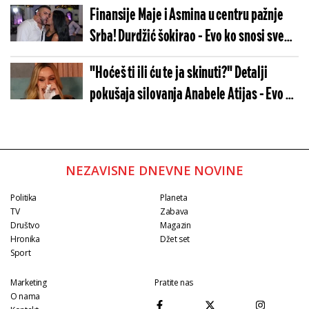
Finansije Maje i Asmina u centru pažnje
Srba! Durdžić šokirao - Evo ko snosi sve
troškove
"Hoćeš ti ili ću te ja skinuti?" Detalji
pokušaja silovanja Anabele Atijas - Evo ko
je nasilnik
NEZAVISNE DNEVNE NOVINE
Politika
Planeta
TV
Zabava
Društvo
Magazin
Hronika
Džet set
Sport
Marketing
Pratite nas
O nama