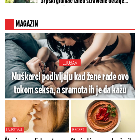
Srpski glumac izneo stravične detalje
golgote – Četiri godine pakla i kolona
smrti!
MAGAZIN
LJUBAV
Muškarci podivljaju kad žene rade ovo
tokom seksa, a sramota ih je da kažu
LAJFSTAJL
RECEPTI