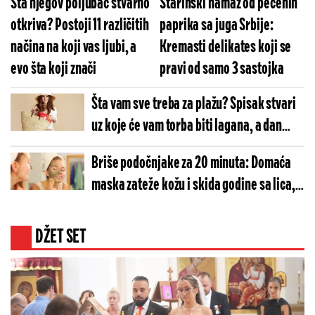
Šta njegov poljubac stvarno
Starinski namaz od pečenih
otkriva? Postoji 11 različitih
paprika sa juga Srbije:
načina na koji vas ljubi, a
Kremasti delikates koji se
evo šta koji znači
pravi od samo 3 sastojka
Šta vam sve treba za plažu? Spisak stvari
uz koje će vam torba biti lagana, a dan
savršen
Briše podočnjake za 20 minuta: Domaća
maska zateže kožu i skida godine sa lica, a
sve sastojke već imate u kuhinji
DŽET SET