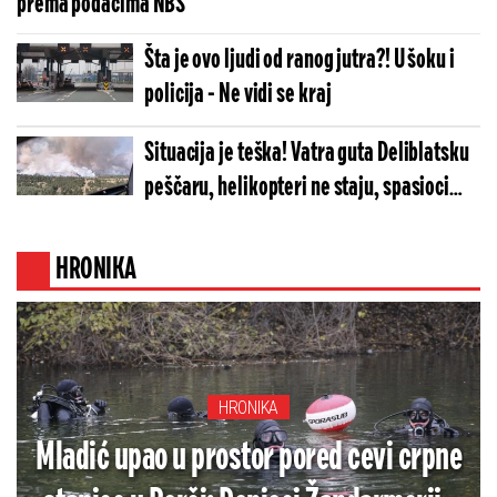
prema podacima NBS
Šta je ovo ljudi od ranog jutra?! U šoku i
policija - Ne vidi se kraj
Situacija je teška! Vatra guta Deliblatsku
peščaru, helikopteri ne staju, spasioci
vade ljude iz plamena (FOTO/VIDEO)
HRONIKA
HRONIKA
Mladić upao u prostor pored cevi crpne