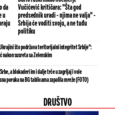
o da
Vučićević kritičara: "Šta god
e u
predsednik uradi - njima ne valja" -
oraju
Srbija će voditi svoju, a ne tuđu
politiku
krajini što podržava teritorijalni integritet Srbije":
ić nakon susreta sa Zelenskim
rbe, a blokaderi im i dalje trče u zagrljaj i vole
sna poruka na BG tablicama zapalila mreže (FOTO)
DRUŠTVO