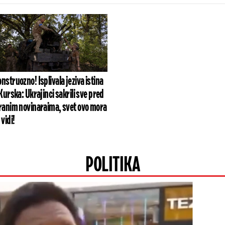
nstruozno! Isplivala jeziva istina
 Kurska: Ukrajinci sakrili sve pred
ranim novinaraima, svet ovo mora
 vidi!
POLITIKA