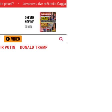
Jovanov u dve reči rešio Gagija Jovanovića! Zbog ove objave mreže "gore" - Ovo
DNEVNE
NOVINE
SRBIJA
T
IR PUTIN
DONALD TRAMP