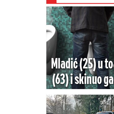
Mladić (25) u t
(63) i skinuo ga
gnu