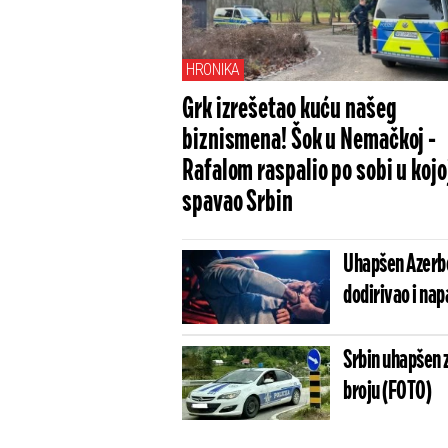
HRONIKA
Grk izrešetao kuću našeg
biznismena! Šok u Nemačkoj -
Rafalom raspalio po sobi u kojoj
spavao Srbin
Uhapšen Azerbe
dodirivao i nap
Srbin uhapšen 
broju (FOTO)