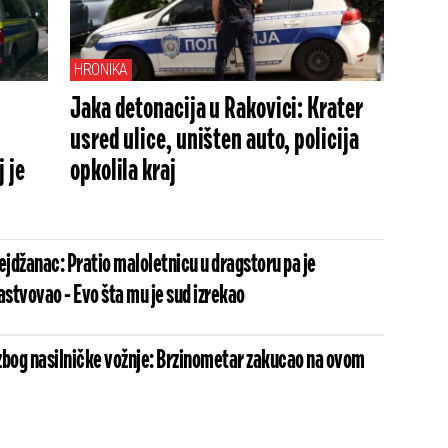
HRONIKA
Jaka detonacija u Rakovici: Krater
usred ulice, uništen auto, policija
 je
opkolila kraj
jdžanac: Pratio maloletnicu u dragstoru pa je
astvovao - Evo šta mu je sud izrekao
zbog nasilničke vožnje: Brzinometar zakucao na ovom