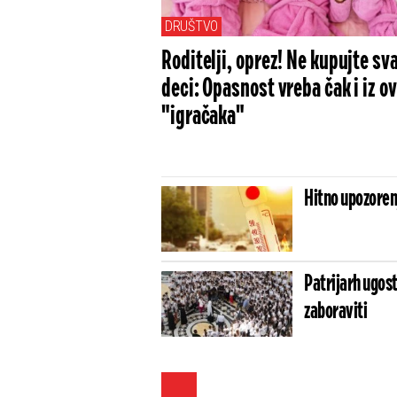
DRUŠTVO
Roditelji, oprez! Ne kupujte sv
deci: Opasnost vreba čak i iz ov
"igračaka"
Hitno upozoren
Patrijarh ugost
zaboraviti