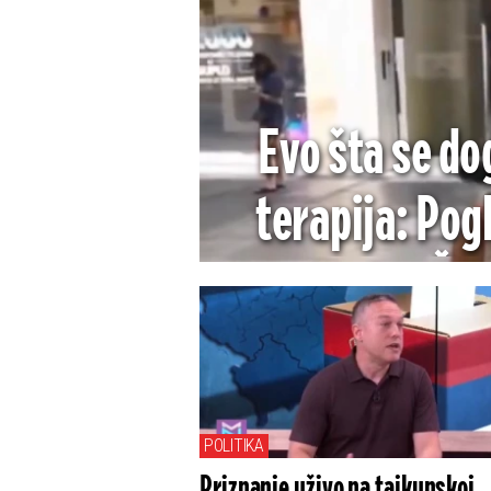
Evo šta se do
terapija: Pog
blokadera - Še
narod i vrište
POLITIKA
Priznanje uživo na tajkunskoj