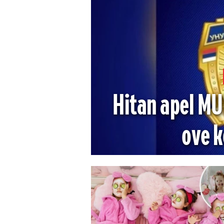
Hitan apel MU
ove k