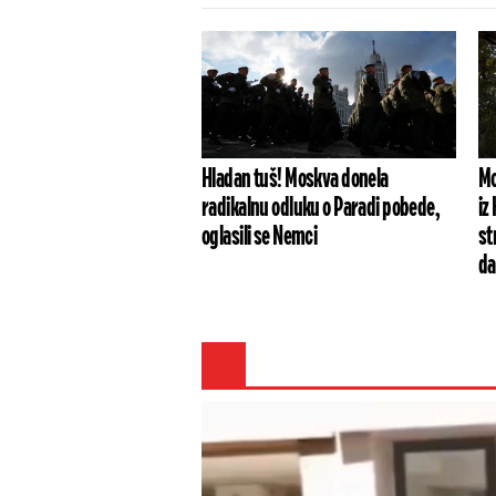
Hladan tuš! Moskva donela
Mo
radikalnu odluku o Paradi pobede,
iz
oglasili se Nemci
st
da