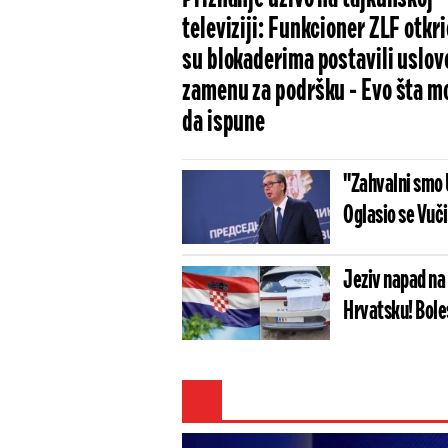
televiziji: Funkcioner ZLF otkri
su blokaderima postavili uslov
zamenu za podršku - Evo šta m
da ispune
"Zahvalni smo U
Oglasio se Vuč
Jeziv napad na S
Hrvatsku! Bole