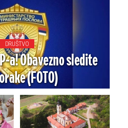
DRUŠTVO
P-a! Obavezno sledite
orake (FOTO)