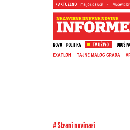
 Srbije: Bolje razume fudbal, ali ima još da uči!
• AKTUELNO
Vučević brutalno odgovorio
NOVO
POLITIKA
DRUŠTV
EXATLON
TAJNE MALOG GRADA
V
# Strani novinari