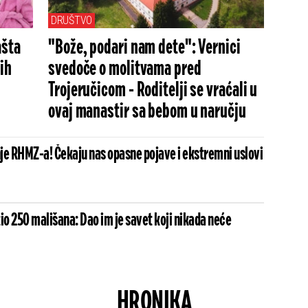
DRUŠTVO
ašta
"Bože, podari nam dete": Vernici
ih
svedoče o molitvama pred
Trojeručicom - Roditelji se vraćali u
ovaj manastir sa bebom u naručju
je RHMZ-a! Čekaju nas opasne pojave i ekstremni uslovi
io 250 mališana: Dao im je savet koji nikada neće
HRONIKA