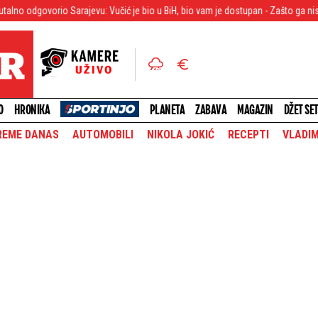
 Sarajevu: Vučić je bio u BiH, bio vam je dostupan - Zašto ga niste priveli?
O
HRONIKA
PLANETA
ZABAVA
MAGAZIN
DŽET SE
REME DANAS
AUTOMOBILI
NIKOLA JOKIĆ
RECEPTI
VLADIM