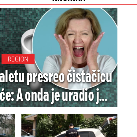
REGION
oaletu presreo čistačicu
će: A onda je uradio još
sniju stvar