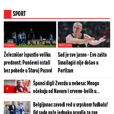
prevezana u bolnicu
SPORT
FUDBAL
PARTIZAN
Železničar ispustio veliku
Sad je sve jasno - Evo zašto
prednost: Pančevci ostali
Smailagić nije došao u
bez pobede u Staroj Pazovi
Partizan
Španci digli Zvezdu u nebesa: Mnogo
očekuju od Navara i crveno-belih u
Evroligi
Belgijanac zavodi red u srpskom fudbalu!
Od sada važe jednaka pravila za sve