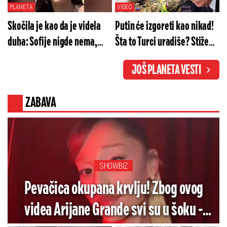
PLANETA
VIDEO
Skočila je kao da je videla
Putin će izgoreti kao nikad!
duha: Sofije nigde nema,
Šta to Turci uradiše? Stiže
oglasio se otac sa jezivim
mega-paket stravičnog
JOŠ PLANETA VESTI
detaljima
naoružanja
ZABAVA
SHOWBIZ
Pevačica okupana krvlju! Zbog ovog
videa Arijane Grande svi su u šoku -