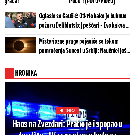
grada!
trubu"! (FOTO+VIDEO)
Oglasio se Čaušić: Otkrio kako je buknuo
požar u Deliblatskoj peščari - Evo kakva je
trenutna situacija
Misteriozne pruge pojaviće se tokom
pomračenja Sunca i u Srbiji: Naučnici još
nemaju odgovor šta ih stvara
HRONIKA
HRONIKA
Haos na Zvezdari: Pratio je i spopao u