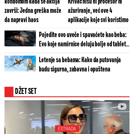
kondomom kada se akcija
Krivac nisu ni procesor ni
završi: Jedna greška može
ažuriranje, već ove 4
da napravi haos
aplikacije koje svi koristimo
Pojedite ovo uveče i spavaćete kao beba:
Evo koje namirnice deluju bolje od tableta
za smirenje
Letenje sa bebama: Kako da putovanja
budu sigurna, zabavna i opuštena
DŽET SET
ESTRADA