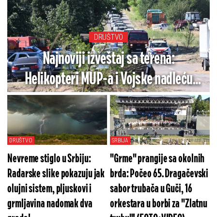
DRUŠTVO
Najnoviji izveštaj sa terena:
Helikopteri MUP-a i Vojske nadleću
vatrenu stihiju, gori na 6 lokacija u
Srbiji!
DRUŠTVO
SRBIJA
Nevreme stiglo u Srbiju:
"Grme" prangije sa okolnih
Radarske slike pokazuju jak
brda: Počeo 65. Dragačevski
olujni sistem, pljuskovi i
sabor trubača u Guči, 16
grmljavina nadomak dva
orkestara u borbi za "Zlatnu