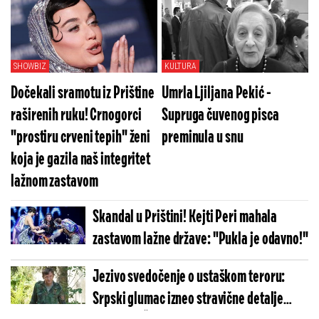
Pogledajte koliko je jezivo (VIDEO)
SHOWBIZ
KULTURA
Dočekali sramotu iz Prištine
Umrla Ljiljana Pekić -
raširenih ruku! Crnogorci
Supruga čuvenog pisca
"prostiru crveni tepih" ženi
preminula u snu
koja je gazila naš integritet
lažnom zastavom
Skandal u Prištini! Kejti Peri mahala
zastavom lažne države: "Pukla je odavno!"
Jezivo svedočenje o ustaškom teroru:
Srpski glumac izneo stravične detalje