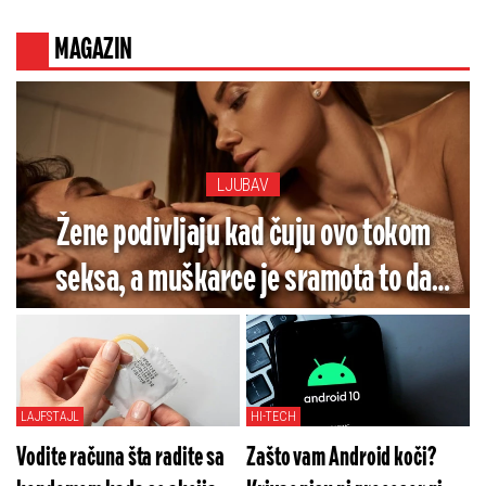
golgote – Četiri godine pakla i kolona
smrti!
MAGAZIN
LJUBAV
Žene podivljaju kad čuju ovo tokom
seksa, a muškarce je sramota to da
rade
LAJFSTAJL
HI-TECH
Vodite računa šta radite sa
Zašto vam Android koči?