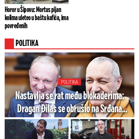
Horor u Šipovu: Mortus pijan
kolima uleteo u baštu kafića, ima
povređenih
POLITIKA
POLITIKA
Nastavlja se rat među blokaderima:
Dragan Đilas se obrušio na Srđana
Milivojevića (VIDEO)