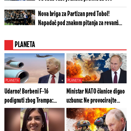
Nova briga za Partizan pred Tobol!
Napadač pod znakom pitanja za revanš
meč
PLANETA
PLANETA
PLANETA
Udarno! Borbeni F-16
Ministar NATO članice digao
podignuti zbog Trampa:
uzbunu: Ne provocirajte
Izdata hitna naredba
Rusiju! Ovo je kraj