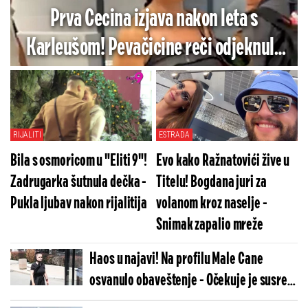
Prva Cecina izjava nakon leta s
Karleušom! Pevačicine reči odjeknule
aerodromom (VIDEO)
RIJALITI
ESTRADA
Bila s osmoricom u "Eliti 9"!
Evo kako Ražnatovići žive u
Zadrugarka šutnula dečka -
Titelu! Bogdana juri za
Pukla ljubav nakon rijalitija
volanom kroz naselje -
Snimak zapalio mreže
Haos u najavi! Na profilu Male Cane
osvanulo obaveštenje - Očekuje je susret
s porodicom Andrije Bajića