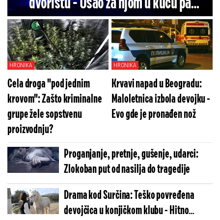
dvorištu - Ušao za njom u kuću pa
naleteo na muža
HRONIKA
HRONIKA
Cela droga "pod jednim
Krvavi napad u Beogradu:
krovom": Zašto kriminalne
Maloletnica izbola devojku -
grupe žele sopstvenu
Evo gde je pronađen nož
proizvodnju?
Proganjanje, pretnje, gušenje, udarci:
Zlokoban put od nasilja do tragedije
Drama kod Surčina: Teško povređena
devojčica u konjičkom klubu - Hitno