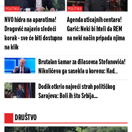
POLITIKA
POLITIKA
NVO hidra na aparatima!
Agenda uticajnih centara!
Dragović najavio sledeći
Garić: Neki bi hteli da REM
korak - sve će biti dostupno
na neki način pripada njima
na klik
Brutalan šamar za đilasovca Stefanovića!
Nikolićeva ga sasekla u korenu: Kad
ponestane argumenata, prizovu se Neron,
Dodik otkrio najveći strah političkog
apokalipsa i propast Srbije
Sarajeva: Boli ih što Srbija...
DRUŠTVO