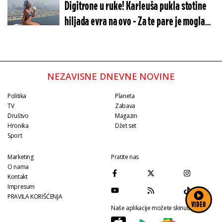
Digitrone u ruke! Karleuša pukla stotine
hiljada evra na ovo - Za te pare je mogla
da kupi stančugu
NEZAVISNE DNEVNE NOVINE
Politika
Planeta
TV
Zabava
Društvo
Magazin
Hronika
Džet set
Sport
Marketing
Pratite nas
O nama
Kontakt
Impresum
PRAVILA KORIŠĆENJA
VIDEO
Naše aplikacije možete skinuti na: