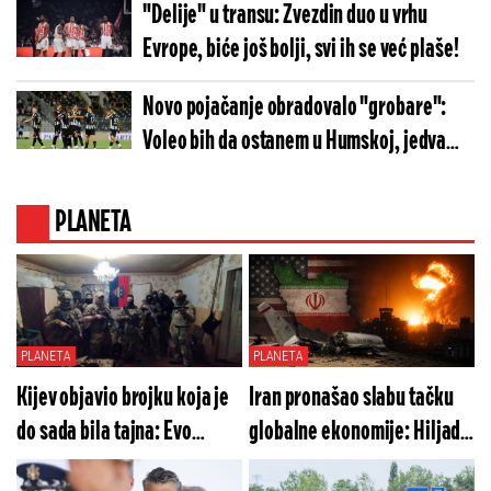
"Delije" u transu: Zvezdin duo u vrhu
Evrope, biće još bolji, svi ih se već plaše!
Novo pojačanje obradovalo "grobare":
Voleo bih da ostanem u Humskoj, jedva
čekam derbi!
PLANETA
PLANETA
PLANETA
Kijev objavio brojku koja je
Iran pronašao slabu tačku
do sada bila tajna: Evo
globalne ekonomije: Hiljade
koliko stranih plaćenika
milijardi biće spržene,