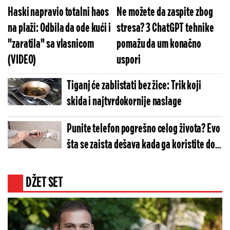
Haski napravio totalni haos
Ne možete da zaspite zbog
na plaži: Odbila da ode kući i
stresa? 3 ChatGPT tehnike
"zaratila" sa vlasnicom
pomažu da um konačno
(VIDEO)
uspori
Tiganj će zablistati bez žice: Trik koji
skida i najtvrdokornije naslage
Punite telefon pogrešno celog života? Evo
šta se zaista dešava kada ga koristite dok
je na punjaču
DŽET SET