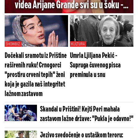
videa Arijane Grande svi su u šoku -
Pogledajte koliko je jezivo (VIDEO)
SHOWBIZ
KULTURA
Dočekali sramotu iz Prištine
Umrla Ljiljana Pekić -
raširenih ruku! Crnogorci
Supruga čuvenog pisca
"prostiru crveni tepih" ženi
preminula u snu
koja je gazila naš integritet
lažnom zastavom
Skandal u Prištini! Kejti Peri mahala
zastavom lažne države: "Pukla je odavno!"
Jezivo svedočenje o ustaškom teroru: