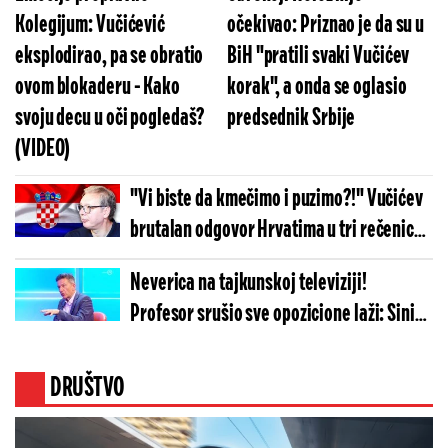
Kolegijum: Vučićević
očekivao: Priznao je da su u
eksplodirao, pa se obratio
BiH "pratili svaki Vučićev
ovom blokaderu - Kako
korak", a onda se oglasio
svoju decu u oči pogledaš?
predsednik Srbije
(VIDEO)
"Vi biste da kmečimo i puzimo?!" Vučićev
brutalan odgovor Hrvatima u tri rečenice:
Zaboravite te dane... (FOTO)
Neverica na tajkunskoj televiziji!
Profesor srušio sve opozicione laži: Siniša
Mali je u pravu, novca u budžetu ima...
(VIDEO)
DRUŠTVO