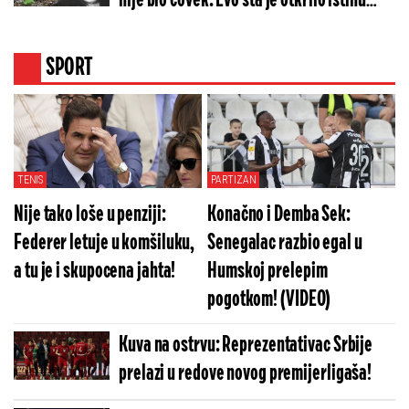
nije bio čovek: Evo šta je otkrilo istinu
(FOTO)
SPORT
TENIS
PARTIZAN
Nije tako loše u penziji:
Konačno i Demba Sek:
Federer letuje u komšiluku,
Senegalac razbio egal u
a tu je i skupocena jahta!
Humskoj prelepim
pogotkom! (VIDEO)
Kuva na ostrvu: Reprezentativac Srbije
prelazi u redove novog premijerligaša!