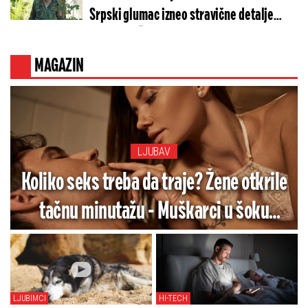
Srpski glumac izneo stravične detalje
golgote – Četiri godine pakla i kolona
smrti!
MAGAZIN
LJUBAV
Koliko seks treba da traje? Žene otkrile
tačnu minutažu - Muškarci u šoku
(ANKETA)
LJUBIMCI
HI-TECH