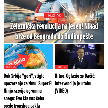
DRUŠTVO
Železnička revolucija na jesen! Nikad
brže od Beograda do Budimpešte
DRUŠTVO
DRUŠTVO
Dok Srbija "gori", stiglo
Hitno! Oglasio se Dačić:
upozorenje za zimu! Super El
Intervencija je u toku
Ninjo razvija ogromnu
(VIDEO)
snagu: Evo šta nas čeka
posle tropskog pakla