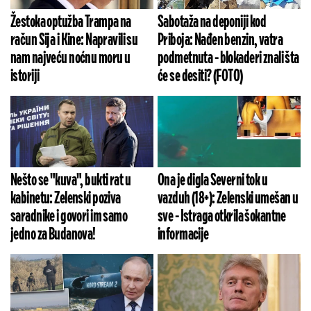
Žestoka optužba Trampa na
Sabotaža na deponiji kod
račun Sija i Kine: Napravili su
Priboja: Nađen benzin, vatra
nam najveću noćnu moru u
podmetnuta - blokaderi znali šta
istoriji
će se desiti? (FOTO)
Nešto se "kuva", bukti rat u
Ona je digla Severni tok u
kabinetu: Zelenski poziva
vazduh (18+): Zelenski umešan u
saradnike i govori im samo
sve - Istraga otkrila šokantne
jedno za Budanova!
informacije