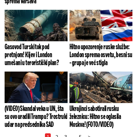
sprema Varšava
Gasovod Turski tok pod
Hitno upozorenje ruske službe:
pretnjom! Kijev i London
London sprema osvetu, besni su
umešani u teroristički plan?
- grupa je već stigla
(VIDEO) Skandal veka u UN, šta
Ukrajinci sabotirali rusku
su ovo uradili Trampu? Trostruki
železnicu: Hitno se oglasila
udar na predsednika SAD
Moskva! (FOTO/VIDEO)