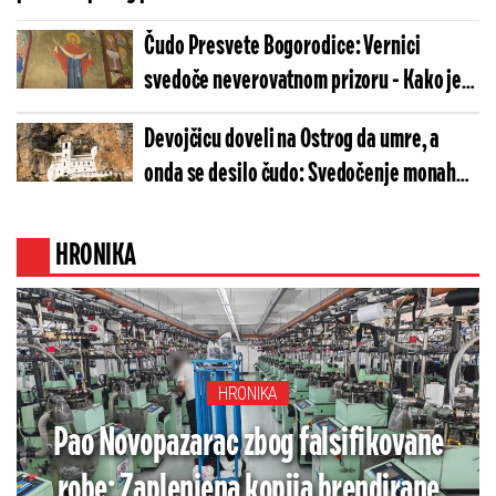
Čudo Presvete Bogorodice: Vernici
svedoče neverovatnom prizoru - Kako je
ovo moguće? (FOTO)
Devojčicu doveli na Ostrog da umre, a
onda se desilo čudo: Svedočenje monaha o
isceljenju devojčice
HRONIKA
HRONIKA
Pao Novopazarac zbog falsifikovane
robe: Zaplenjena kopija brendirane