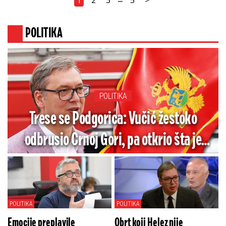
1
2
3
5
>
...
POLITIKA
POLITIKA
Trese se Podgorica: Vučić žestoko
odbrusio Crnoj Gori, pa otkrio šta je
jedino godinama tražio od te zemlje
POLITIKA
POLITIKA
Emocije preplavile
Obrt koji Helez nije