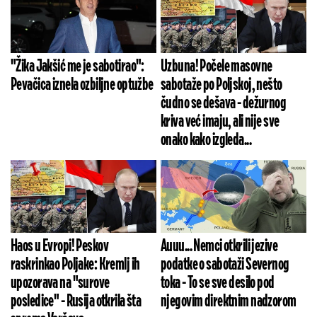
"Žika Jakšić me je sabotirao":
Uzbuna! Počele masovne
Pevačica iznela ozbiljne optužbe
sabotaže po Poljskoj, nešto
čudno se dešava - dežurnog
kriva već imaju, ali nije sve
onako kako izgleda...
Haos u Evropi! Peskov
Auuu... Nemci otkrili jezive
raskrinkao Poljake: Kremlj ih
podatke o sabotaži Severnog
upozorava na "surove
toka - To se sve desilo pod
posledice" - Rusija otkrila šta
njegovim direktnim nadzorom