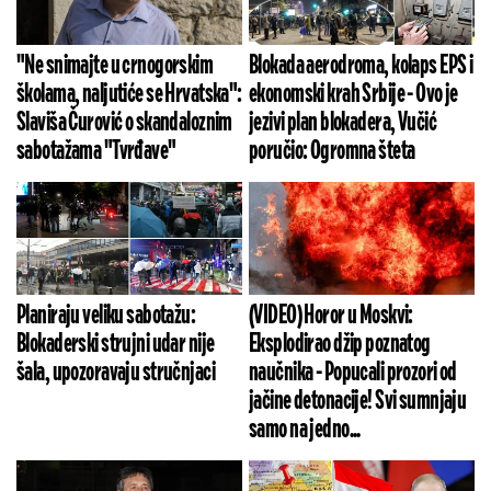
"Ne snimajte u crnogorskim
Blokada aerodroma, kolaps EPS i
školama, naljutiće se Hrvatska":
ekonomski krah Srbije - Ovo je
Slaviša Čurović o skandaloznim
jezivi plan blokadera, Vučić
sabotažama "Tvrđave"
poručio: Ogromna šteta
Planiraju veliku sabotažu:
(VIDEO) Horor u Moskvi:
Blokaderski strujni udar nije
Eksplodirao džip poznatog
šala, upozoravaju stručnjaci
naučnika - Popucali prozori od
jačine detonacije! Svi sumnjaju
samo na jedno...