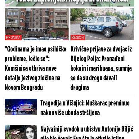
robe vredna više od 13,6 miliona dinara
HRONIKA
REGION
"Godinama je imao psihičke
Krivične prijave za dvojac iz
probleme, lečio se":
Bijelog Polja: Pronađeni
Komšinica otkriva nove
kokain i marihuana, sumnja
detalje jezivog zločina na
se da su drogu davali
Novom Beogradu
drugima
Tragedija u Višnjici: Muškarac preminuo
nakon više uboda stršljena
Najvažniji svedok u ubistvu Antonije Biljić