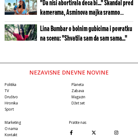
"Da nisi abortirala deca bi..." Skandal pred
kamerama, Asminova majka sramno
izvređala Maju (VIDEO)
Lina Bumbar o bolnim gubicima i povratku
na scenu: "Shvatila sam da sam sama..."
NEZAVISNE DNEVNE NOVINE
Politika
Planeta
TV
Zabava
Društvo
Magazin
Hronika
Džet set
Sport
Marketing
Pratite nas
O nama
Kontakt