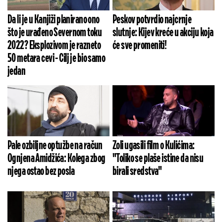
Da li je u Kanjiži planirano ono
Peskov potvrdio najcrnje
što je urađeno Severnom toku
slutnje: Kijev kreće u akciju koja
2022? Eksplozivom je razneto
će sve promeniti!
50 metara cevi - Cilj je bio samo
jedan
Pale ozbiljne optužbe na račun
Zoli ugasili film o Kulićima:
Ognjena Amidžića: Kolega zbog
"Toliko se plaše istine da nisu
njega ostao bez posla
birali sredstva"