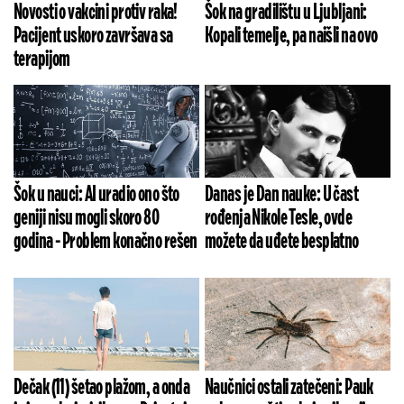
Novosti o vakcini protiv raka!
Šok na gradilištu u Ljubljani:
Pacijent uskoro završava sa
Kopali temelje, pa naišli na ovo
terapijom
Šok u nauci: AI uradio ono što
Danas je Dan nauke: U čast
geniji nisu mogli skoro 80
rođenja Nikole Tesle, ovde
godina - Problem konačno rešen
možete da uđete besplatno
Dečak (11) šetao plažom, a onda
Naučnici ostali zatečeni: Pauk