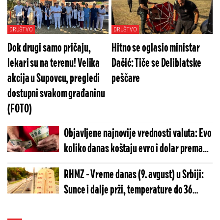
računica vlasnika izazvala šok
DRUŠTVO
DRUŠTVO
Dok drugi samo pričaju,
Hitno se oglasio ministar
lekari su na terenu! Velika
Dačić: Tiče se Deliblatske
akcija u Supovcu, pregledi
peščare
dostupni svakom građaninu
(FOTO)
Objavljene najnovije vrednosti valuta: Evo
koliko danas koštaju evro i dolar prema
podacima NBS
RHMZ - Vreme danas (9. avgust) u Srbiji:
Sunce i dalje prži, temperature do 36
stepeni, a u ovom delu zemlje pljuskovi i