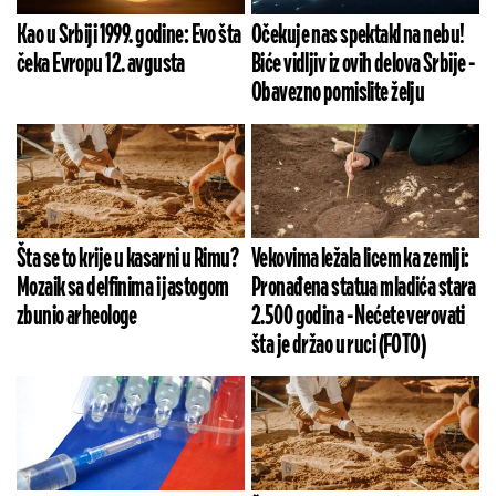
Kao u Srbiji 1999. godine: Evo šta
Očekuje nas spektakl na nebu!
čeka Evropu 12. avgusta
Biće vidljiv iz ovih delova Srbije -
Obavezno pomislite želju
Šta se to krije u kasarni u Rimu?
Vekovima ležala licem ka zemlji:
Mozaik sa delfinima i jastogom
Pronađena statua mladića stara
zbunio arheologe
2.500 godina - Nećete verovati
šta je držao u ruci (FOTO)