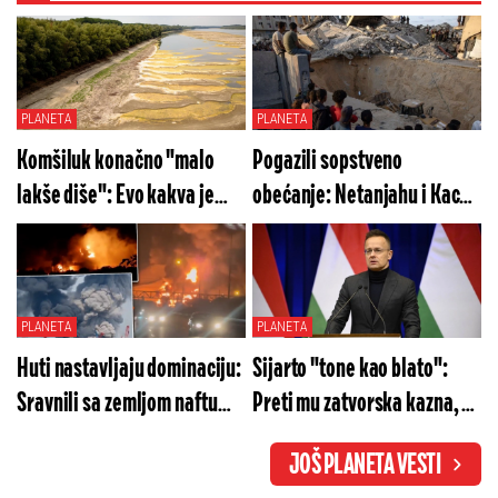
PLANETA
PLANETA
Komšiluk konačno "malo
Pogazili sopstveno
lakše diše": Evo kakva je
obećanje: Netanjahu i Kac
situacija na Dunavu i šta
tajno odobrili plan za Gazu
očekuje ekektranu
Černavoda
PLANETA
PLANETA
Huti nastavljaju dominaciju:
Sijarto "tone kao blato":
Sravnili sa zemljom naftu
Preti mu zatvorska kazna, a
rafineriju Saudi Aramko
evo za šta se sumnjiči
JOŠ PLANETA VESTI
(VIDEO)