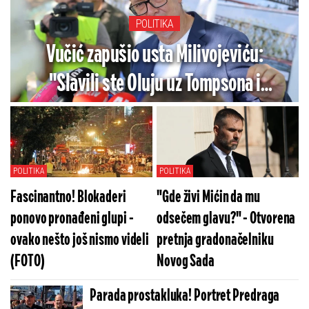
POLITIKA
Vučić zapušio usta Milivojeviću:
"Slavili ste Oluju uz Tompsona i
Severinu, a sada napadate mene!"
POLITIKA
POLITIKA
Fascinantno! Blokaderi
"Gde živi Mićin da mu
ponovo pronađeni glupi -
odsečem glavu?" - Otvorena
ovako nešto još nismo videli
pretnja gradonačelniku
(FOTO)
Novog Sada
Parada prostakluka! Portret Predraga