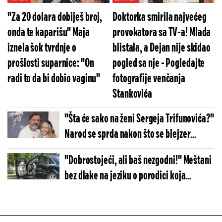
"Za 20 dolara dobiješ broj,
Doktorka smirila najvećeg
onda te kaparišu" Maja
provokatora sa TV-a! Mlada
iznela šok tvrdnje o
blistala, a Dejan nije skidao
prošlosti suparnice: "On
pogled sa nje - Pogledajte
radi to da bi dobio vaginu"
fotografije venčanja
Stankovića
"Šta će sako na ženi Sergeja Trifunovića?"
Narod se sprda nakon što se blejzer
"sapleo" i upao joj u kesu: "Dobiće on
"Dobrostojeći, ali baš nezgodni!" Meštani
batine, čim mu draga izađe iz zatvora"
bez dlake na jeziku o porodici koja
intrigira - Tina pobegla bez sina zbog
svekra?