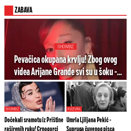
ZABAVA
SHOWBIZ
Pevačica okupana krvlju! Zbog ovog
videa Arijane Grande svi su u šoku -
Pogledajte koliko je jezivo (VIDEO)
SHOWBIZ
KULTURA
Dočekali sramotu iz Prištine
Umrla Ljiljana Pekić -
raširenih ruku! Crnogorci
Supruga čuvenog pisca