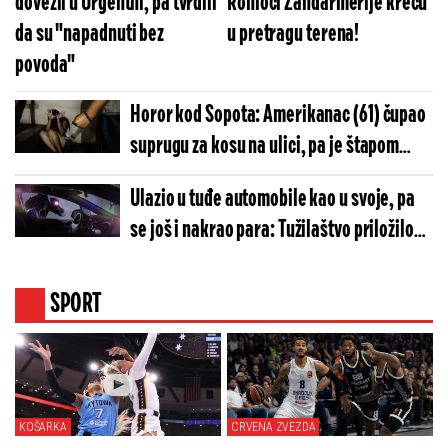
dovezli u Urgentni, pa tvrdili
Ronioci Žandarmerije kreću
da su "napadnuti bez
u pretragu terena!
povoda"
Horor kod Sopota: Amerikanac (61) čupao
suprugu za kosu na ulici, pa je štapom
udarao po glavi
Ulazio u tuđe automobile kao u svoje, pa
se još i nakrao para: Tužilaštvo priložilo
hitan zahtev za serijskog lopova iz Surčina
SPORT
KOŠARKA
CRVENA ZVEZDA