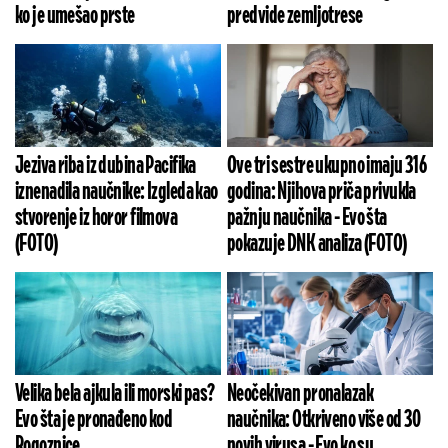
ko je umešao prste
predvide zemljotrese
Jeziva riba iz dubina Pacifika
Ove tri sestre ukupno imaju 316
iznenadila naučnike: Izgleda kao
godina: Njihova priča privukla
stvorenje iz horor filmova
pažnju naučnika - Evo šta
(FOTO)
pokazuje DNK analiza (FOTO)
Velika bela ajkula ili morski pas?
Neočekivan pronalazak
Evo šta je pronađeno kod
naučnika: Otkriveno više od 30
Rogoznice
novih virusa - Evo ko su