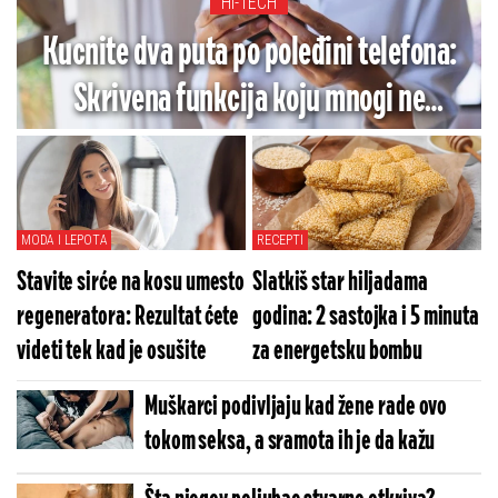
HI-TECH
Kucnite dva puta po poleđini telefona:
Skrivena funkcija koju mnogi ne
koriste
MODA I LEPOTA
RECEPTI
Stavite sirće na kosu umesto
Slatkiš star hiljadama
regeneratora: Rezultat ćete
godina: 2 sastojka i 5 minuta
videti tek kad je osušite
za energetsku bombu
Muškarci podivljaju kad žene rade ovo
tokom seksa, a sramota ih je da kažu