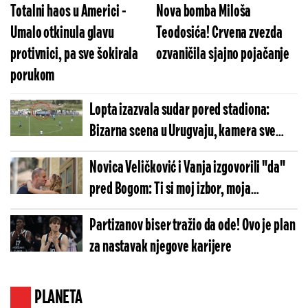
Totalni haos u Americi -
Nova bomba Miloša
Umalo otkinula glavu
Teodosića! Crvena zvezda
protivnici, pa sve šokirala
ozvaničila sjajno pojačanje
porukom
Lopta izazvala sudar pored stadiona:
Bizarna scena u Urugvaju, kamera sve
snimila (VIDEO)
Novica Veličković i Vanja izgovorili "da"
pred Bogom: Ti si moj izbor, moja
sigurnost i moje zauvek
Partizanov biser tražio da ode! Ovo je plan
za nastavak njegove karijere
PLANETA