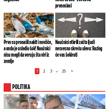
prenosioci
Prvo su pronašli nakit i novčiće,
Naučnici otkrili zašto ljudi
a onda je usledio šok! Naučnici
nesvesno skreću ulevo: Razlog
nisu mogli da veruju šta viri iz
će vas šokirati
zemlje
1
2
3
25
>
...
POLITIKA