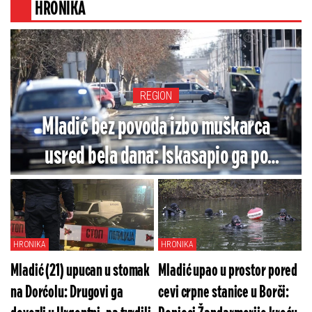
grmljavina
HRONIKA
REGION
Mladić bez povoda izbo muškarca
usred bela dana: Iskasapio ga po
rukama i telu, pa pobegao
HRONIKA
HRONIKA
Mladić (21) upucan u stomak
Mladić upao u prostor pored
na Dorćolu: Drugovi ga
cevi crpne stanice u Borči: