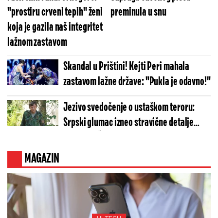
"prostiru crveni tepih" ženi
preminula u snu
koja je gazila naš integritet
lažnom zastavom
Skandal u Prištini! Kejti Peri mahala
zastavom lažne države: "Pukla je odavno!"
Jezivo svedočenje o ustaškom teroru:
Srpski glumac izneo stravične detalje
golgote – Četiri godine pakla i kolona
smrti!
MAGAZIN