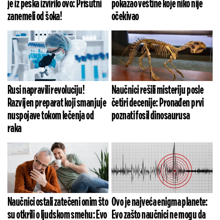
je iz peska izvirilo ovo: Prisutni
pokazao veštine koje niko nije
zanemeli od šoka!
očekivao
Rusi napravili revoluciju!
Naučnici rešili misteriju posle
Razvijen preparat koji smanjuje
četiri decenije: Pronađen prvi
nuspojave tokom lečenja od
poznati fosil dinosaurusa
raka
Naučnici ostali zatečeni onim što
Ovo je najveća enigma planete:
su otkrili o ljudskom smehu: Evo
Evo zašto naučnici ne mogu da