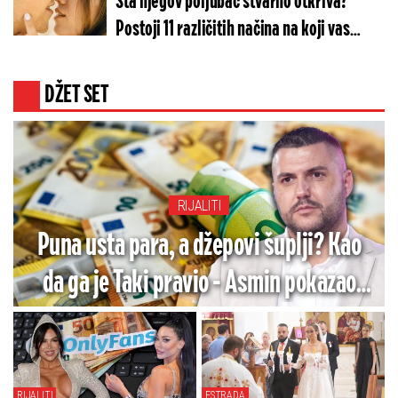
Šta njegov poljubac stvarno otkriva?
Postoji 11 različitih načina na koji vas
ljubi, a evo šta koji znači
DŽET SET
RIJALITI
Puna usta para, a džepovi šuplji? Kao
da ga je Taki pravio - Asmin pokazao
cifre i zaradu, da li je ovo moguće?
RIJALITI
ESTRADA