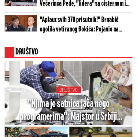
Večerinca Peđe, "lidera" sa cisternom i
beogradskim ambicijama (FOTO)
"Aplauz svih 370 prisutnih!" Brnabić
ogolila vetiranog Đokića: Pojavio na
bednom blokaderskom skupu u Vrbasu
(VIDEO)
DRUŠTVO
DRUŠTVO
"Njima je satnica jača nego
programerima": Majstor u Srbiji
zaradio 1.000 evra za dva dana,