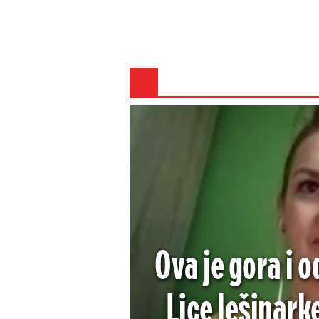
Ova je gora i 
Lice lešinarke