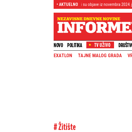
 Bojana Vatić se divi "Oluju", ali su objave iz novembra 2024. još jezivije (FOTO)
• AKTUELNO
NOVO
POLITIKA
DRUŠTV
EXATLON
TAJNE MALOG GRADA
V
# Žitište