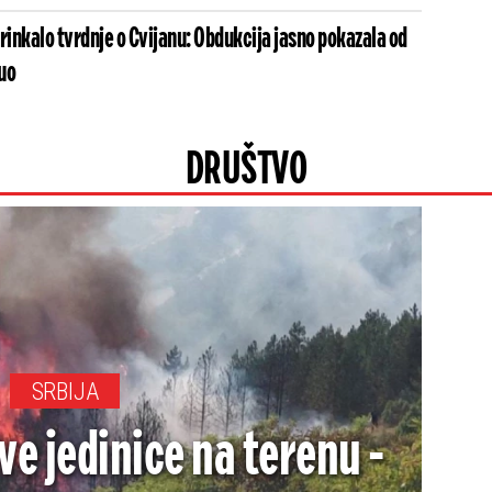
rinkalo tvrdnje o Cvijanu: Obdukcija jasno pokazala od
uo
DRUŠTVO
SRBIJA
e jedinice na terenu -