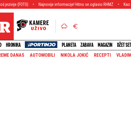
Najnovije informacije! Hitno se oglasio RHMZ
Kao na filmu! Srbi hara
O
HRONIKA
PLANETA
ZABAVA
MAGAZIN
DŽET SE
REME DANAS
AUTOMOBILI
NIKOLA JOKIĆ
RECEPTI
VLADIM