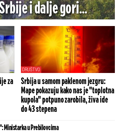
Srbije i dalje gori
OTO/VIDEO)
DRUŠTVO
je za
Srbija u samom paklenom jezgru:
Mape pokazuju kako nas je "toplotna
kupola" potpuno zarobila, živa ide
do 43 stepena
": Ministarka u Prebilovcima