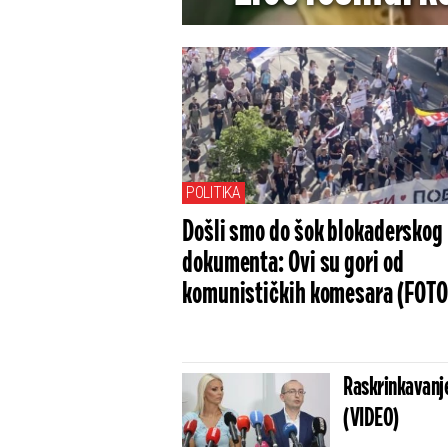
"Oluju", ali 
2024. jo
POLITIKA
Došli smo do šok blokaderskog
dokumenta: Ovi su gori od
komunističkih komesara (FOTO
Raskrinkavanje
(VIDEO)