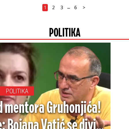
1
2
3
6
>
...
POLITIKA
POLITIKA
od mentora Gruhonjića!
: Bojana Vatić se divi