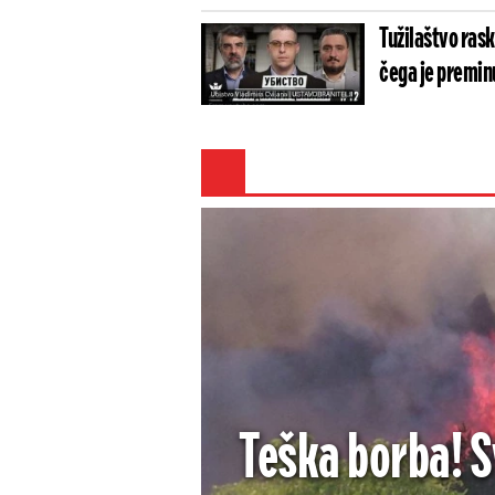
Tužilaštvo rask
čega je premin
Teška borba! Sv