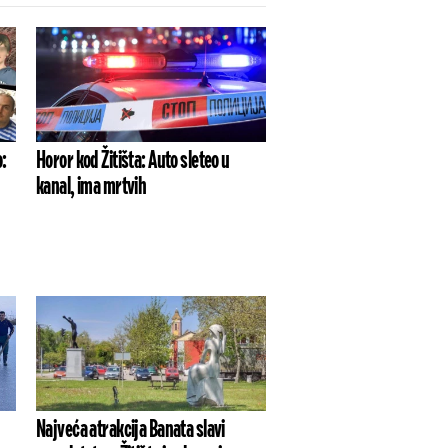
o:
Horor kod Žitišta: Auto sleteo u
kanal, ima mrtvih
Najveća atrakcija Banata slavi