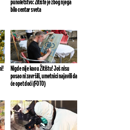
punoletstvo: Žitište je zbog njega
bilo centar sveta
ni!
Nigde nije kao u Žitištu! Još nisu
posao ni završili, umetnici najavili da
će opet doći (FOTO)