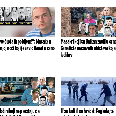
ve ću da ih pobijem!": Masakr u
Masakri koji su Balkan zavili u crn
tnjoj noći koji je zavio Banat u crno
Crna lista masovnih ubistava koja
ledi krv
ločini koji ne prestaju da
Il' su ludi il' su hrabri: Pogledajte