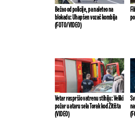
Bežao od policije, pa naleteo na
Fi
blokadu: Uhapšen vozač kombija
po
(FOTO/VIDEO)
Vetar raspršio vatrenu stihiju: Veliki
Sv
požar u ataru sela Torak kod Žitišta
na
(VIDEO)
(F