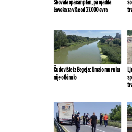
Skovala opasan plan, pa ojadila
šo
čoveka za više od 27.000 evra
tr
Čudovište iz Begeja: Umalo mu ruku
Lj
nije otkinulo
sp
tr