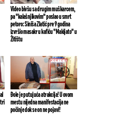
Video bivšu sa drugim muškarcem,
pa "kalašnjikovim" poslao u smrt
petoro: Siniša Zlatić pre 9 godina
izvršio masakr u kafiću "Makijato" u
Žitištu
al
Đole je putujuća atrakcija! U ovom
tri
mestu nijedna manifestacija ne
počinje dok se on ne pojavi!