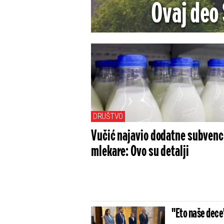
Ovaj deo 
(F
DRUŠTVO
Vučić najavio dodatne subvenci
mlekare: Ovo su detalji
"Eto naše dece