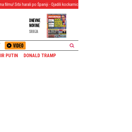
li po Španiji - Ojadili kockarnice, iz banke izneli sef, pa plen prevozili ukradenim
DNEVNE
NOVINE
SRBIJA
T
IR PUTIN
DONALD TRAMP