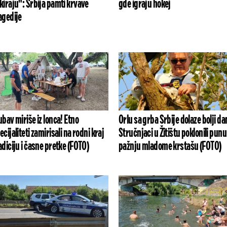
kiraju": Srbija pamti krvave
gde igraju hokej
agedije
ubav miriše iz lonca! Etno
Orlu sa grba Srbije dolaze bolji da
ecijaliteti zamirisali na rodni kraj
Stručnjaci u Žitištu poklonili punu
adiciju i časne pretke (FOTO)
pažnju mladome krstašu (FOTO)