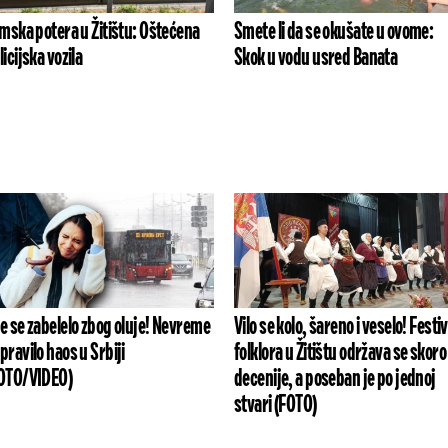
lmska potera u Žitištu: Oštećena
Smete li da se okušate u ovome:
licijska vozila
Skok u vodu usred Banata
e se zabelelo zbog oluje! Nevreme
Vilo se kolo, šareno i veselo! Festiv
pravilo haos u Srbiji
folklora u Žitištu održava se skoro 
OTO/VIDEO)
decenije, a poseban je po jednoj
stvari (FOTO)