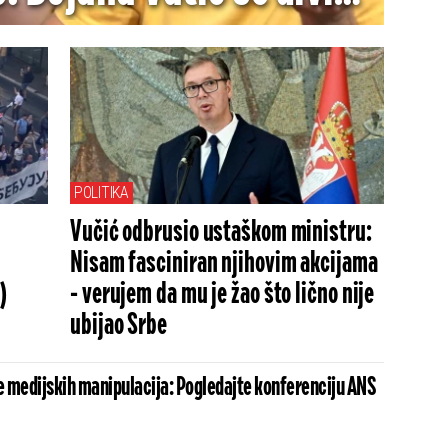
su objave iz novembra
š jezivije (FOTO)
POLITIKA
Vučić odbrusio ustaškom ministru:
Nisam fasciniran njihovim akcijama
)
- verujem da mu je žao što lično nije
ubijao Srbe
 medijskih manipulacija: Pogledajte konferenciju ANS