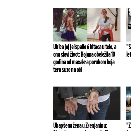
Ubica joj je ispalio 6 hitaca u telo, a
"S
ona slavi život: Bojana obeležila 10
le
godina od masakra porukom koja
tera suze na oči
Uhapšena žena u Zrenjaninu:
"Z