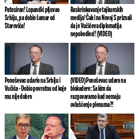
Patosiran! Lopandić pljuvao
Raskrinkavanje tajkunskih
Srbiju, pa dobio šamar od
medija! Čak i na Novoj S priznali
Starovića!
da je Vučićeva diplomatija
nepobediva!! (VIDEO)
Ponoševac udario na Srbiju i
(VIDEO) Ponoševac udara na
Vučića - Dobio povratnu od koje
blokadere: Sa kim da
mu nije dobro
razgovaramo kad nemaju
ovlašćenje plenuma?!