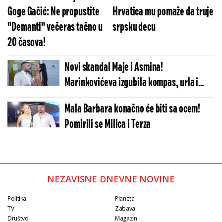
Goge Gačić: Ne propustite
Hrvatica mu pomaže da truje
"Demanti" večeras tačno u
srpsku decu
20 časova!
Novi skandal Maje i Asmina!
Marinkovićeva izgubila kompas, urla i
psuje (VIDEO)
Mala Barbara konačno će biti sa ocem!
Pomirili se Milica i Terza
NEZAVISNE DNEVNE NOVINE
Politika
Planeta
TV
Zabava
Društvo
Magazin