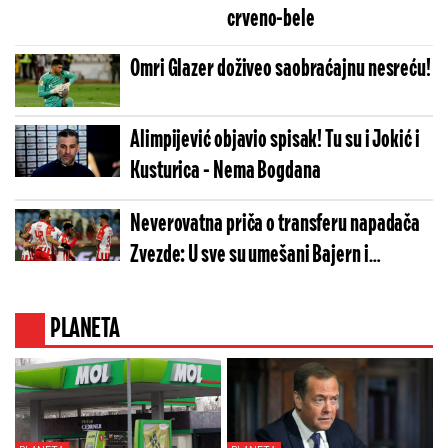
crveno-bele
Omri Glazer doživeo saobraćajnu nesreću!
Alimpijević objavio spisak! Tu su i Jokić i
Kusturica - Nema Bogdana
Neverovatna priča o transferu napadača
Zvezde: U sve su umešani Bajern i
kriptovalute
PLANETA