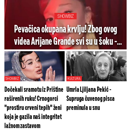
SHOWBIZ
Pevačica okupana krvlju! Zbog ovog
videa Arijane Grande svi su u šoku -
Pogledajte koliko je jezivo (VIDEO)
SHOWBIZ
KULTURA
Dočekali sramotu iz Prištine
Umrla Ljiljana Pekić -
raširenih ruku! Crnogorci
Supruga čuvenog pisca
"prostiru crveni tepih" ženi
preminula u snu
koja je gazila naš integritet
lažnom zastavom