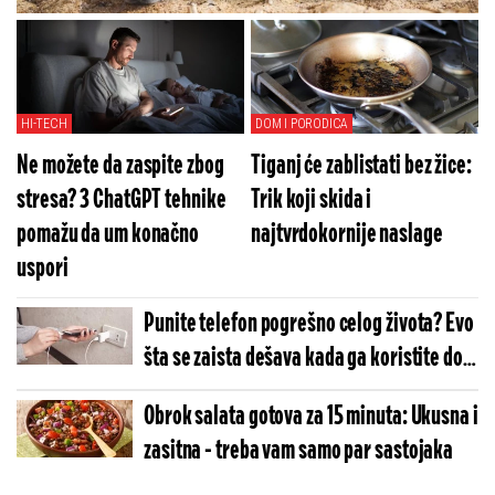
vlasnicom (VIDEO)
HI-TECH
DOM I PORODICA
Ne možete da zaspite zbog
Tiganj će zablistati bez žice:
stresa? 3 ChatGPT tehnike
Trik koji skida i
pomažu da um konačno
najtvrdokornije naslage
uspori
Punite telefon pogrešno celog života? Evo
šta se zaista dešava kada ga koristite dok
je na punjaču
Obrok salata gotova za 15 minuta: Ukusna i
zasitna - treba vam samo par sastojaka