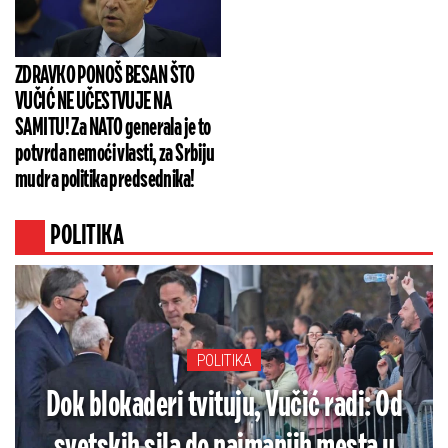
ZDRAVKO PONOŠ BESAN ŠTO
VUČIĆ NE UČESTVUJE NA
SAMITU! Za NATO generala je to
potvrda nemoći vlasti, za Srbiju
mudra politika predsednika!
POLITIKA
POLITIKA
Dok blokaderi tvituju, Vučić radi: Od