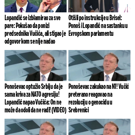
Lopandić se izblamirao za sve
Otišli po instrukcije u Brisel:
pare: Pokušao da ponizi
Ponoš i Lopandić na sastanku u
predsednika Vučića, ali stigao je
Evropskom parlamentu
odgovor kom se nije nadao
Ponoševac optužio Srbiju da je
Ponoševac zakukao na N1! Vučić
sama kriva za NATO agresiju!
preterano reagovao na
Lopandić napao Vučića: On ne
rezoluciju o genocidu u
može da odoli da ne radi! (VIDEO)
Srebrenici