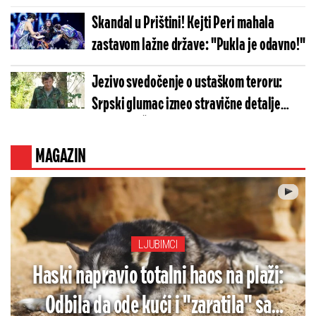
Skandal u Prištini! Kejti Peri mahala
zastavom lažne države: "Pukla je odavno!"
Jezivo svedočenje o ustaškom teroru:
Srpski glumac izneo stravične detalje
golgote – Četiri godine pakla i kolona
smrti!
MAGAZIN
LJUBIMCI
Haski napravio totalni haos na plaži:
Odbila da ode kući i "zaratila" sa