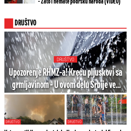
- Zato i nemate podršku naroda (VIDEO)
DRUŠTVO
DRUŠTVO
Upozorenje RHMZ-a! Kreću pljuskovi sa
grmljavinom - U ovom delu Srbije već
tuče grad (VIDEO)
DRUŠTVO
DRUŠTVO