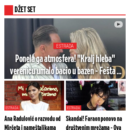
DŽET SET
ESTRADA
Ponela ga atmosfera! "Kralj hleba"
verenicu umalo bacio u bazen - Fešta u
Grockoj glavna tema (VIDEO)
ESTRADA
ESTRADA
Ana Radulović o razvodu od
Skandal! Faraon ponovo na
Mirčeta i nameštaljkama
društvenim mrežama - Ova