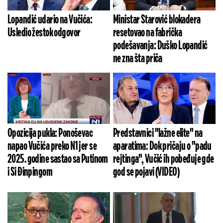
Lopandić udario na Vučića:
Ministar Starović blokadera
Usledio žestok odgovor
resetovao na fabrička
podešavanja: Duško Lopandić
ne zna šta priča
Opozicija pukla: Ponoševac
Predstavnici "lažne elite" na
napao Vučića preko N1 jer se
aparatima: Dok pričaju o "padu
2025. godine sastao sa Putinom
rejtinga", Vučić ih pobeđuje gde
i Si Đinpingom
god se pojavi (VIDEO)