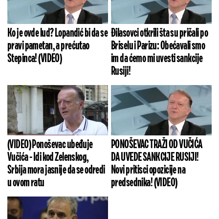
Ko je ovde lud? Lopandić bi da se
Đilasovci otkrili šta su pričali po
pravi pametan, a prećutao
Briselu i Parizu: Obećavali smo
Stepinca! (VIDEO)
im da ćemo mi uvesti sankcije
Rusiji!
(VIDEO) Ponoševac ubeđuje
PONOŠEVAC TRAŽI OD VUČIĆA
Vučića - Idi kod Zelenskog,
DA UVEDE SANKCIJE RUSIJI!
Srbija mora jasnije da se odredi
Novi pritisci opozicije na
u ovom ratu
predsednika! (VIDEO)