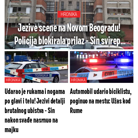
HRONIKA
Jezive scene na Novom Beogradu!
Policija blokirala prilaz - Sin svirepo
ubio majku (FOTO/VIDEO)
HRONIKA
HRONIKA
Udarao je rukama i nogama
Automobil udario biciklistu,
po glavi i telu! Jezivi detalji
poginuo na mestu: Užas kod
brutalnog ubistva - Sin
Rume
nakon svađe nasrnuo na
majku