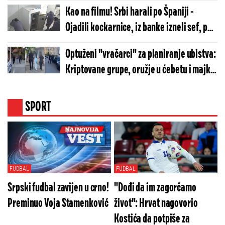
Kao na filmu! Srbi harali po Španiji -
Ojadili kockarnice, iz banke izneli sef, pa
plen prevozili ukradenim luks vozilima
Optuženi "vračarci" za planiranje ubistva:
(FOTO)
Kriptovane grupe, oružje u ćebetu i majka
koja je skrivala pištolj!
SPORT
FUDBAL
FUDBAL
Srpski fudbal zavijen u crno!
"Dođi da im zagorčamo
Preminuo Voja Stamenković
život": Hrvat nagovorio
Kostića da potpiše za