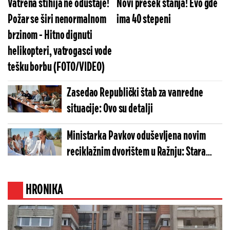
Vatrena stihija ne odustaje!
Novi presek stanja! Evo gde
Požar se širi nenormalnom
ima 40 stepeni
brzinom - Hitno dignuti
helikopteri, vatrogasci vode
tešku borbu (FOTO/VIDEO)
Zasedao Republički štab za vanredne
situacije: Ovo su detalji
Ministarka Pavkov oduševljena novim
reciklažnim dvorištem u Ražnju: Stara
štala dobila novu upotrebnu vrednost
(FOTO)
HRONIKA