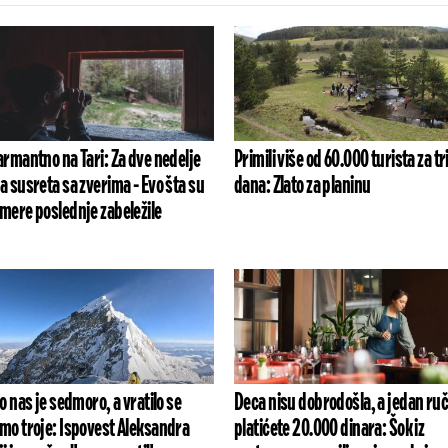
armantno na Tari: Za dve nedelje
Primili više od 60.000 turista za tr
a susreta sa zverima - Evo šta su
dana: Zlato za planinu
mere poslednje zabeležile
lo nas je sedmoro, a vratilo se
Deca nisu dobrodošla, a jedan ru
mo troje: Ispovest Aleksandra
platićete 20.000 dinara: Šok iz