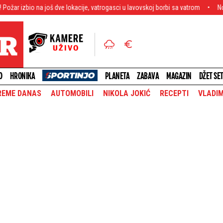
oš dve lokacije, vatrogasci u lavovskoj borbi sa vatrom
Nove cene goriva na 
O
HRONIKA
PLANETA
ZABAVA
MAGAZIN
DŽET SE
REME DANAS
AUTOMOBILI
NIKOLA JOKIĆ
RECEPTI
VLADIM