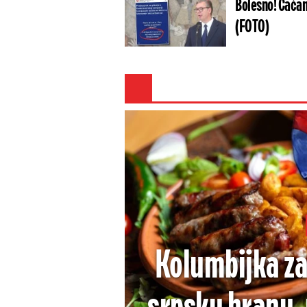
Bolesno! Čačans
(FOTO)
Kolumbijka za