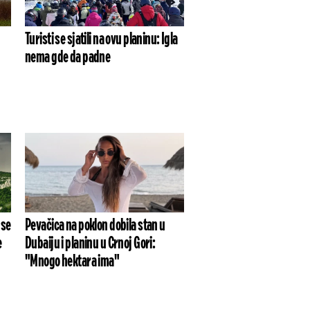
Turisti se sjatili na ovu planinu: Igla
nema gde da padne
 se
Pevačica na poklon dobila stan u
e
Dubaiju i planinu u Crnoj Gori:
"Mnogo hektara ima"