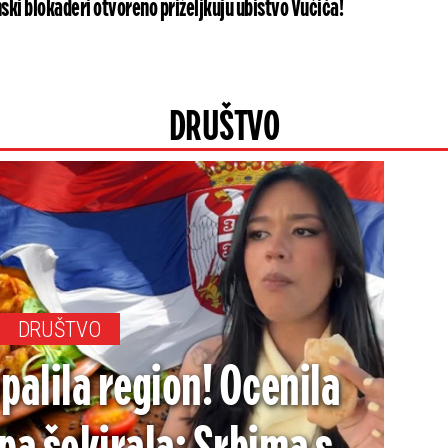
ki blokaderi otvoreno priželjkuju ubistvo Vučića!
DRUŠTVO
DRUŠTVO
palila region! Ocenila