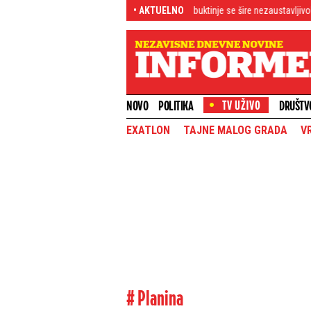
ška kriza?
Uzbuna u Srbiji, buktinje se šire nezaustavljivo! Požar izbio na j
• AKTUELNO
NOVO
POLITIKA
DRUŠTV
EXATLON
TAJNE MALOG GRADA
V
# Planina