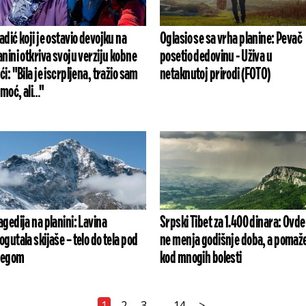
adić koji je ostavio devojku na
Oglasio se sa vrha planine: Pevač
anini otkriva svoju verziju kobne
posetio dedovinu - Uživa u
ći: "Bila je iscrpljena, tražio sam
netaknutoj prirodi (FOTO)
moć, ali…"
agedija na planini: Lavina
Srpski Tibet za 1.400 dinara: Ovde
ogutala skijaše – telo do tela pod
ne menja godišnje doba, a pomaž
negom
kod mnogih bolesti
1
2
3
14
>
...