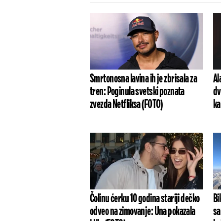
Smrtonosna lavina ih je zbrisala za
Al
tren: Poginula svetski poznata
dv
zvezda Netfliksa (FOTO)
ka
Čolinu ćerku 10 godina stariji dečko
Bi
odveo na zimovanje: Una pokazala
sa