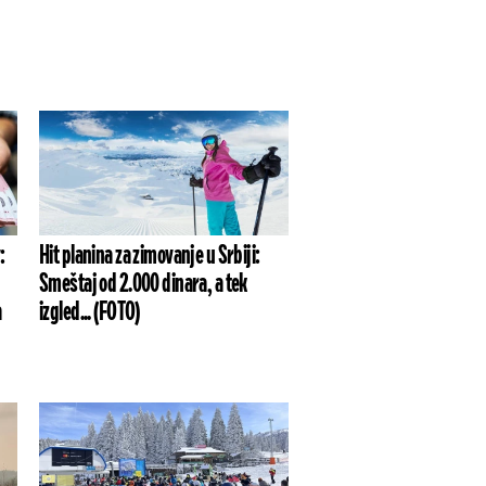
:
Hit planina za zimovanje u Srbiji:
Smeštaj od 2.000 dinara, a tek
a
izgled... (FOTO)