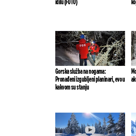
idilu (FOTO)
ko
Gorska služba na nogama:
Mo
Pronađeni izgubljeni planinari, evo u
ak
kakvom su stanju