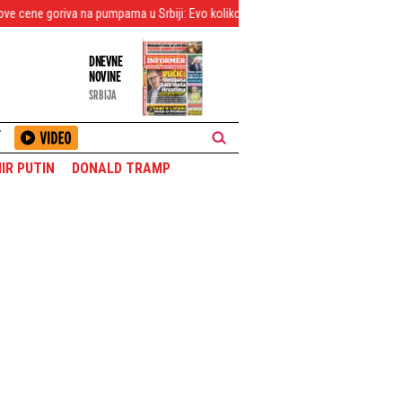
pumpama u Srbiji: Evo koliko ćemo plaćati benzin i dizel narednih 7 dana
DNEVNE
NOVINE
SRBIJA
T
IR PUTIN
DONALD TRAMP