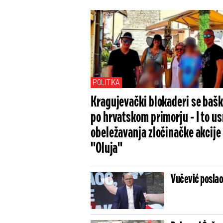
POLITIKA
Kragujevački blokaderi se baš
po hrvatskom primorju - I to u
obeležavanja zločinačke akcije
''Oluja''
Vučević poslao