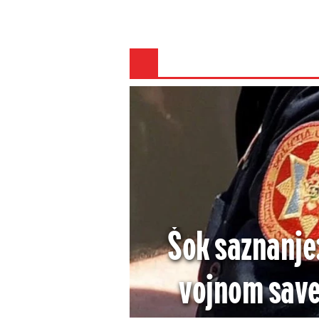
Šok saznanje
vojnom save