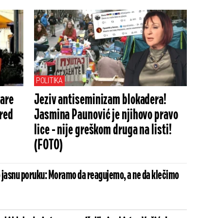
Prištine?
POLITIKA
kare
Jeziv antiseminizam blokadera!
sred
Jasmina Paunović je njihovo pravo
lice - nije greškom druga na listi!
(FOTO)
 jasnu poruku: Moramo da reagujemo, a ne da klečimo