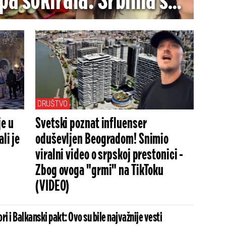
pa šokirala: Srbima se
aš dopasti (VIDEO)
DRUŠTVO
je u
Svetski poznat influenser
li je
oduševljen Beogradom! Snimio
viralni video o srpskoj prestonici -
Zbog ovoga "grmi" na TikToku
(VIDEO)
ri i Balkanski pakt: Ovo su bile najvažnije vesti