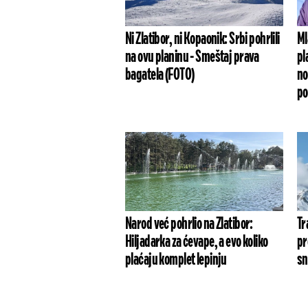
Ni Zlatibor, ni Kopaonik: Srbi pohrlili
Ml
na ovu planinu - Smeštaj prava
pl
bagatela (FOTO)
no
po
Narod već pohrlio na Zlatibor:
Tr
Hiljadarka za ćevape, a evo koliko
pr
plaćaju komplet lepinju
s