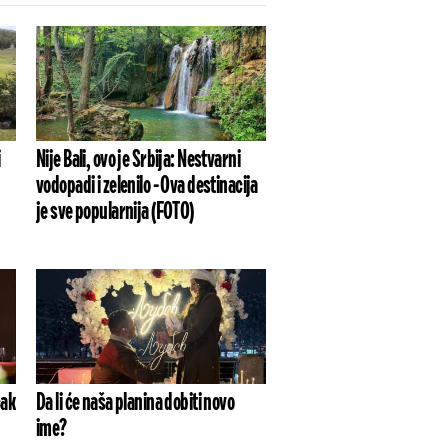
i
Nije Bali, ovo je Srbija: Nestvarni
vodopadi i zelenilo - Ova destinacija
je sve popularnija (FOTO)
čak
Da li će naša planina dobiti novo
ime?