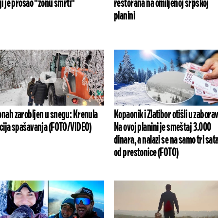
ji je prošao "zonu smrti"
restorana na omiljenoj srpskoj
planini
nah zarobljen u snegu: Krenula
Kopaonik i Zlatibor otišli u zaborav
cija spašavanja (FOTO/VIDEO)
Na ovoj planini je smeštaj 3.000
dinara, a nalazi se na samo tri sat
od prestonice (FOTO)