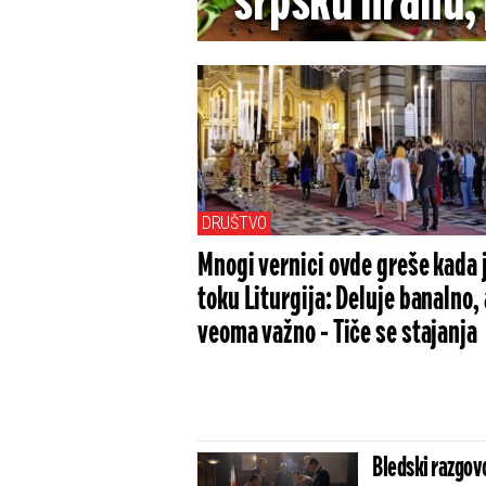
srpsku hranu, 
ovo neće b
DRUŠTVO
Mnogi vernici ovde greše kada 
toku Liturgija: Deluje banalno, a
veoma važno - Tiče se stajanja
Bledski razgovo