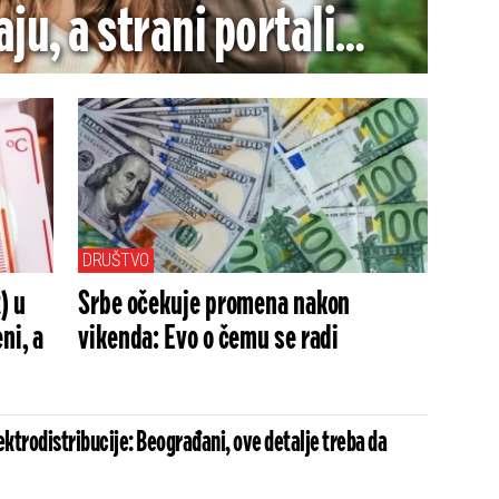
ju, a strani portali
o kako "smuvati" naše
devojke
DRUŠTVO
) u
Srbe očekuje promena nakon
ni, a
vikenda: Evo o čemu se radi
Elektrodistribucije: Beograđani, ove detalje treba da