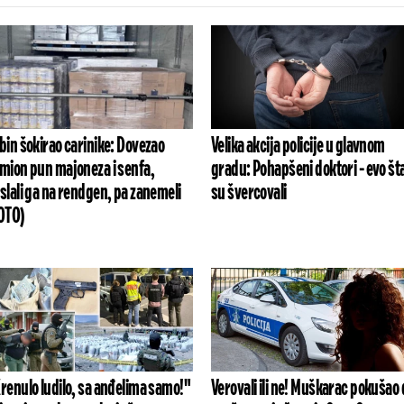
bin šokirao carinike: Dovezao
Velika akcija policije u glavnom
mion pun majoneza i senfa,
gradu: Pohapšeni doktori - evo št
slali ga na rendgen, pa zanemeli
su švercovali
OTO)
renulo ludilo, sa anđelima samo!"
Verovali ili ne! Muškarac pokušao 