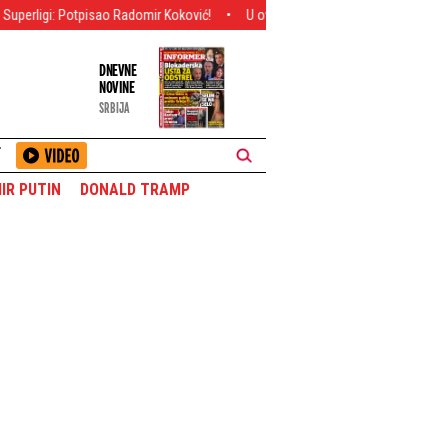
o Radomir Koković!
U ovom gradu gori asfalt: Živa samo skače - U 10 sati 
DNEVNE
NOVINE
SRBIJA
T
IR PUTIN
DONALD TRAMP