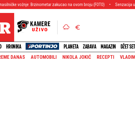
Brzinometar zakucao na ovom broju (FOTO)
Senzacija u Superligi: Potpisa
O
HRONIKA
PLANETA
ZABAVA
MAGAZIN
DŽET SE
REME DANAS
AUTOMOBILI
NIKOLA JOKIĆ
RECEPTI
VLADIM