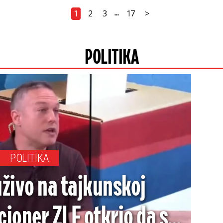
1
2
3
17
>
...
POLITIKA
POLITIKA
uživo na tajkunskoj
kcioner ZLF otkrio da su