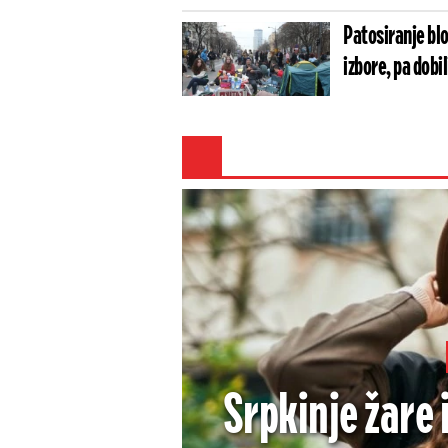
Patosiranje blo
izbore, pa dobi
Srpkinje žare 