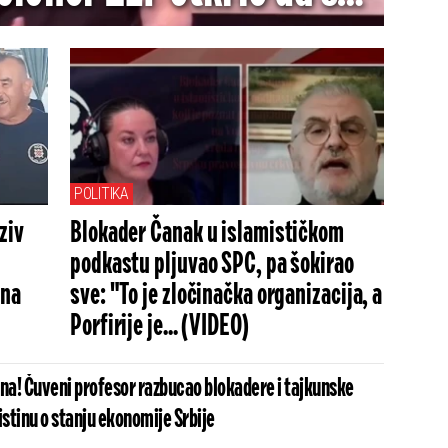
stavili uslove u zamenu
vo šta moraju da ispune
POLITIKA
ziv
Blokader Čanak u islamističkom
podkastu pljuvao SPC, pa šokirao
 na
sve: "To je zločinačka organizacija, a
Porfirije je... (VIDEO)
a! Čuveni profesor razbucao blokadere i tajkunske
istinu o stanju ekonomije Srbije