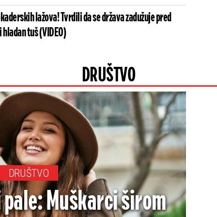
kaderskih lažova! Tvrdili da se država zadužuje pred
li hladan tuš (VIDEO)
DRUŠTVO
DRUŠTVO
i pale: Muškarci širom