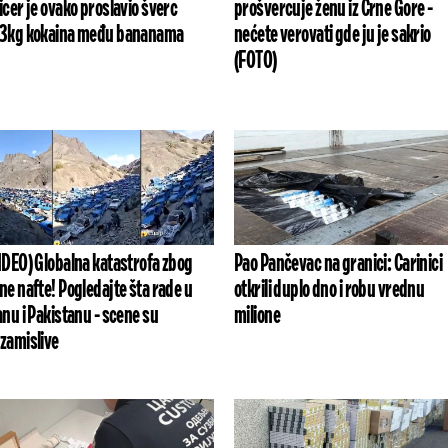
icer je ovako proslavio šverc
prošvercuje ženu iz Crne Gore -
3kg kokaina među bananama
nećete verovati gde ju je sakrio
(FOTO)
IDEO) Globalna katastrofa zbog
Pao Pančevac na granici: Carinici
ne nafte! Pogledajte šta rade u
otkrili duplo dno i robu vrednu
anu i Pakistanu - scene su
milione
zamislive