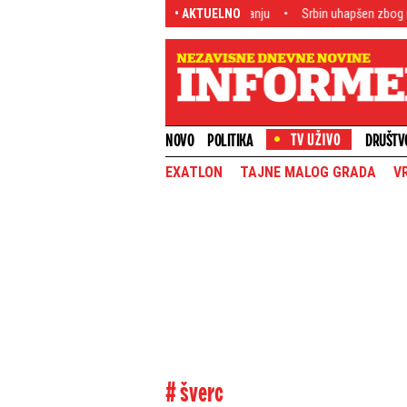
vanje memoranduma o razumevanju
• AKTUELNO
Srbin uhapšen zbog nasilničke vožnje: 
NOVO
POLITIKA
DRUŠTV
EXATLON
TAJNE MALOG GRADA
V
# šverc