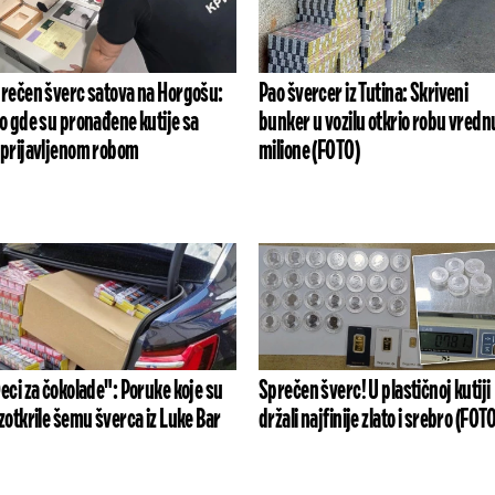
rečen šverc satova na Horgošu:
Pao švercer iz Tutina: Skriveni
o gde su pronađene kutije sa
bunker u vozilu otkrio robu vredn
prijavljenom robom
milione (FOTO)
eci za čokolade": Poruke koje su
Sprečen šverc! U plastičnoj kutiji
zotkrile šemu šverca iz Luke Bar
držali najfinije zlato i srebro (FOT