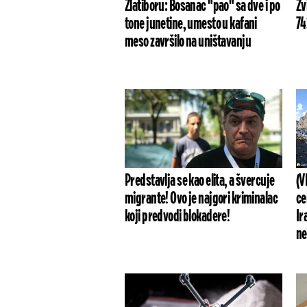
Zlatiboru: Bosanac "pao" sa dve i po
Zv
tone junetine, umesto u kafani
74
meso završilo na uništavanju
Predstavlja se kao elita, a švercuje
(V
migrante! Ovo je najgori kriminalac
ce
koji predvodi blokadere!
Ir
ne