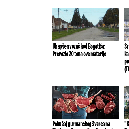
Uhapšen vozač kod Bogatića:
Sr
Prevozio 20 tona ove materije
ka
po
(F
Pokušaj gurmanskog šverca na
"K