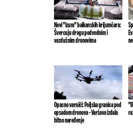
Novi "izum" balkanskih krijumčara:
Sp
Švercuju drogu podvodnim i
Ev
vazdušnim dronovima
ne
Opasno varniči: Poljska granica pod
"Đ
opsadom dronova - Varšava izdala
ra
hitno naređenje