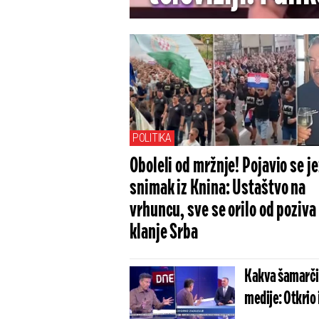
blokaderima po
za podršku - E
POLITIKA
Oboleli od mržnje! Pojavio se je
snimak iz Knina: Ustaštvo na
vrhuncu, sve se orilo od poziva
klanje Srba
Kakva šamarčin
medije: Otkrio 