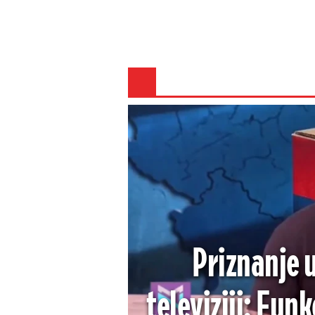
Priznanje 
televiziji: Fun