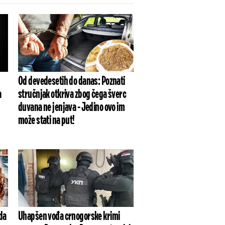
Od devedesetih do danas: Poznati
a
stručnjak otkriva zbog čega šverc
duvana ne jenjava - Jedino ovo im
može stati na put!
da
Uhapšen vođa crnogorske krimi