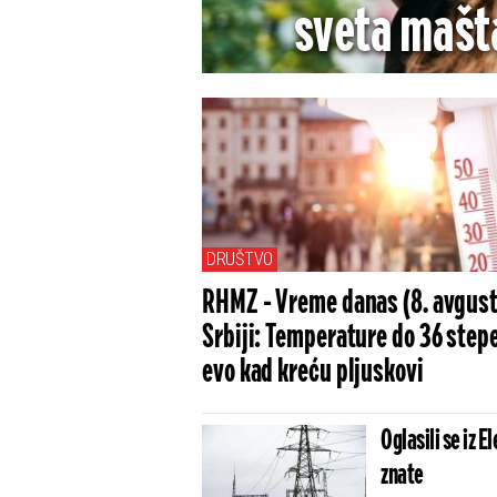
sveta mašta
savetuju - Ev
DRUŠTVO
RHMZ - Vreme danas (8. avgust
Srbiji: Temperature do 36 stepe
evo kad kreću pljuskovi
Oglasili se iz 
znate