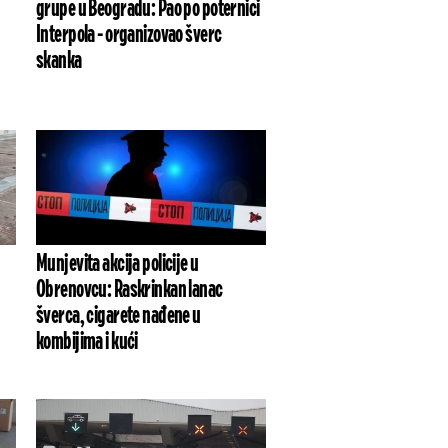
grupe u Beogradu: Pao po poternici
Interpola - organizovao šverc
skanka
Munjevita akcija policije u
Obrenovcu: Raskrinkan lanac
šverca, cigarete nađene u
kombijima i kući