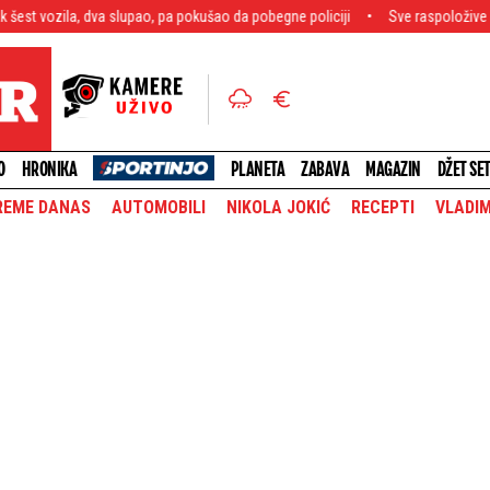
 slupao, pa pokušao da pobegne policiji
Sve raspoložive snage na terenu! U
O
HRONIKA
PLANETA
ZABAVA
MAGAZIN
DŽET SE
REME DANAS
AUTOMOBILI
NIKOLA JOKIĆ
RECEPTI
VLADIM