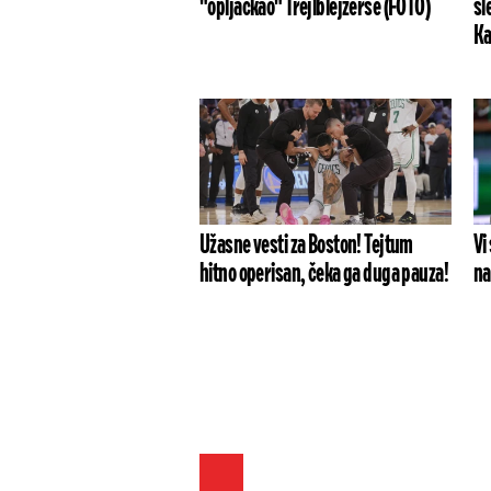
"opljačkao" Trejlblejzerse (FOTO)
sl
Ka
Užasne vesti za Boston! Tejtum
Vi
hitno operisan, čeka ga duga pauza!
na