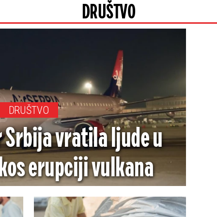
DRUŠTVO
DRUŠTVO
r Srbija vratila ljude u
kos erupciji vulkana