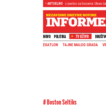
Kradljivac automobila u Rumi završio sa lisicama: Ukrao čak šest vozila, dva
• AKTUELNO
NOVO
POLITIKA
DRUŠTV
EXATLON
TAJNE MALOG GRADA
V
# Boston Seltiks