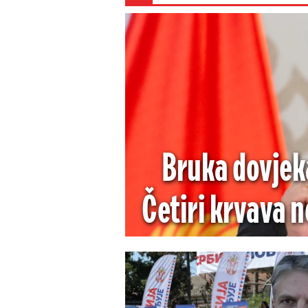
Bruka dovjek
Četiri krvava no