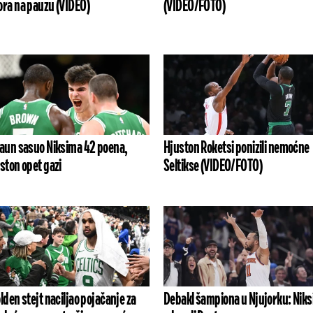
ra na pauzu (VIDEO)
(VIDEO/FOTO)
aun sasuo Niksima 42 poena,
Hjuston Roketsi ponizili nemoćne
ston opet gazi
Seltikse (VIDEO/FOTO)
lden stejt naciljao pojačanje za
Debakl šampiona u Njujorku: Niks