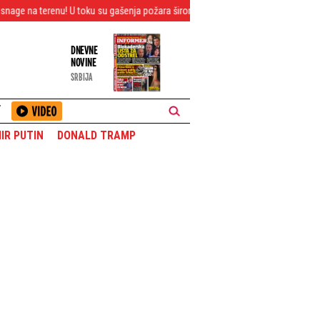
 toku su gašenja požara širom Srbije - Ovo je najnovije stanje (FOTO/VIDEO)
DNEVNE
NOVINE
SRBIJA
T
IR PUTIN
DONALD TRAMP