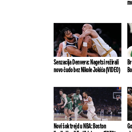
mo
Senzacija Denvera: Nagetsi režirali
Br
novo čudo bez Nikole Jokića (VIDEO)
Bo
Novi šok trejd u NBA: Boston
Go