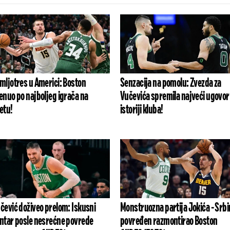
mljotres u Americi: Boston
Senzacija na pomolu: Zvezda za
enuo po najboljeg igrača na
Vučevića spremila najveći ugovor
etu!
istoriji kluba!
čević doživeo prelom: Iskusni
Monstruozna partija Jokića - Srbi
ntar posle nesrećne povrede
povređen razmontirao Boston