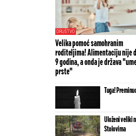
DRUŠTVO
Velika pomoć samohranim
roditeljima! Alimentaciju nije 
9 godina, a onda je država "um
prste"
Tuga! Preminuo
Uloženi veliki 
Stolovima