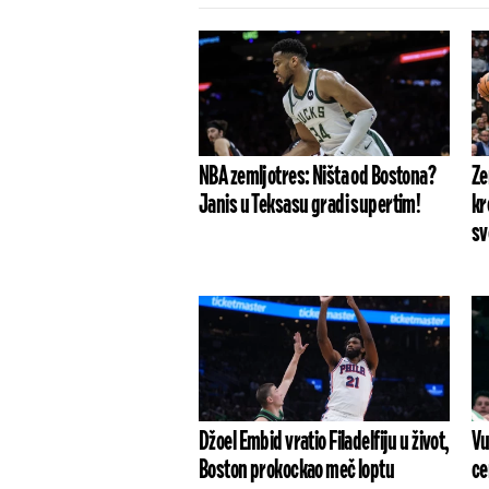
NBA zemljotres: Ništa od Bostona?
Ze
Janis u Teksasu gradi supertim!
kr
sv
Džoel Embid vratio Filadelfiju u život,
Vu
Boston prokockao meč loptu
ce