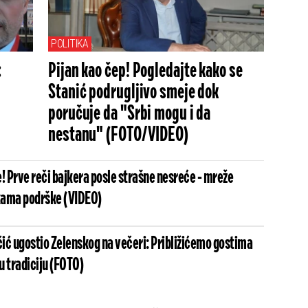
POLITIKA
:
Pijan kao čep! Pogledajte kako se
Stanić podrugljivo smeje dok
poručuje da "Srbi mogu i da
nestanu" (FOTO/VIDEO)
! Prve reči bajkera posle strašne nesreće - mreže
kama podrške (VIDEO)
ić ugostio Zelenskog na večeri: Približićemo gostima
šu tradiciju (FOTO)