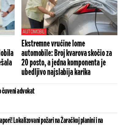
AUTOMOBILI
Ekstremne vrućine lome
dobila
automobile: Broj kvarova skočio za
ešala
20 posto, a jedna komponenta je
ubedljivo najslabija karika
 čuveni advokat
napori! Lokalizovani požari na Žaračkoj planini i na