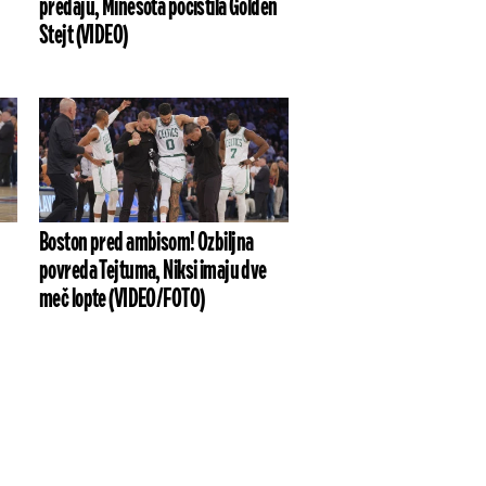
predaju, Minesota počistila Golden
Stejt (VIDEO)
Boston pred ambisom! Ozbiljna
povreda Tejtuma, Niksi imaju dve
meč lopte (VIDEO/FOTO)