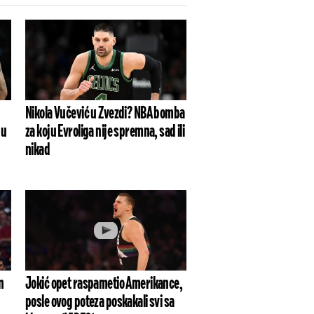
Nikola Vučević u Zvezdi? NBA bomba
 u
za koju Evroliga nije spremna, sad ili
nikad
n
Jokić opet raspametio Amerikance,
posle ovog poteza poskakali svi sa