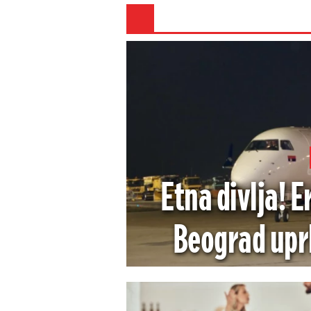
Etna divlja! E
Beograd upr