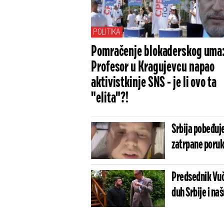
POLITIKA
Pomračenje blokaderskog uma
Profesor u Kragujevcu napao
aktivistkinje SNS - je li ovo ta
"elita"?!
Srbija pobeđuje
zatrpane poru
Predsednik Vuč
duh Srbije i na