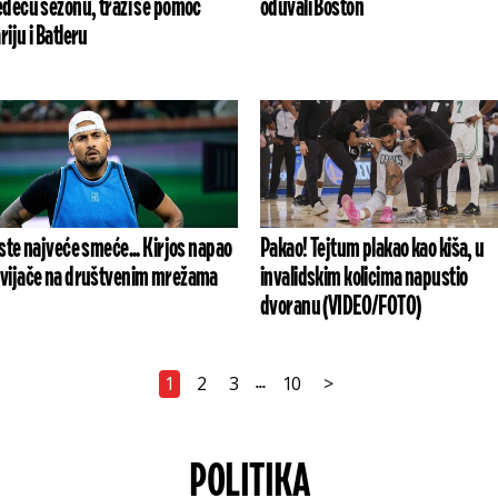
edeću sezonu, traži se pomoć
oduvali Boston
riju i Batleru
 ste najveće smeće... Kirjos napao
Pakao! Tejtum plakao kao kiša, u
vijače na društvenim mrežama
invalidskim kolicima napustio
dvoranu (VIDEO/FOTO)
1
2
3
10
>
...
POLITIKA