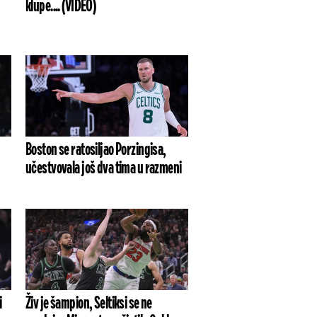
klupe.... (VIDEO)
Boston se ratosiljao Porzingisa,
učestvovala još dva tima u razmeni
i
Živ je šampion, Seltiksi se ne