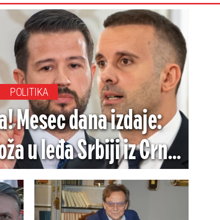
POLITIKA
a! Mesec dana izdaje:
ža u leđa Srbiji iz Crne
Gore