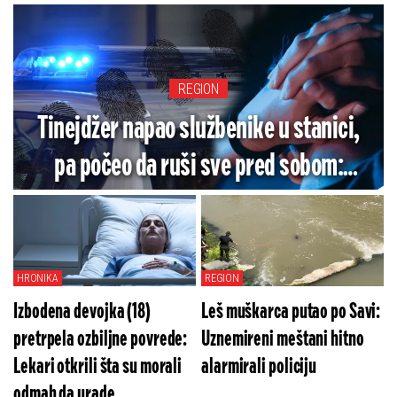
REGION
Tinejdžer napao službenike u stanici,
pa počeo da ruši sve pred sobom:
Jedan policajac povređen!
HRONIKA
REGION
Izbodena devojka (18)
Leš muškarca putao po Savi:
pretrpela ozbiljne povrede:
Uznemireni meštani hitno
Lekari otkrili šta su morali
alarmirali policiju
odmah da urade