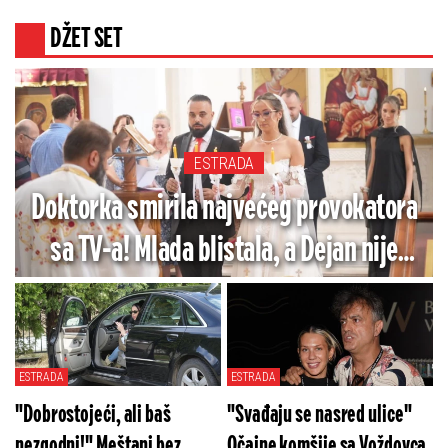
DŽET SET
ESTRADA
Doktorka smirila najvećeg provokatora
sa TV-a! Mlada blistala, a Dejan nije
skidao pogled sa nje - Pogledajte
fotografije venčanja Stankovića
ESTRADA
ESTRADA
"Dobrostojeći, ali baš
"Svađaju se nasred ulice"
nezgodni!" Meštani bez
Očajne komšije sa Voždovca