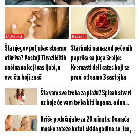
LAJFSTAJL
RECEPTI
Šta njegov poljubac stvarno
Starinski namaz od pečenih
otkriva? Postoji 11 različitih
paprika sa juga Srbije:
načina na koji vas ljubi, a
Kremasti delikates koji se
evo šta koji znači
pravi od samo 3 sastojka
Šta vam sve treba za plažu? Spisak stvari
uz koje će vam torba biti lagana, a dan
savršen
Briše podočnjake za 20 minuta: Domaća
maska zateže kožu i skida godine sa lica, a
sve sastojke već imate u kuhinji