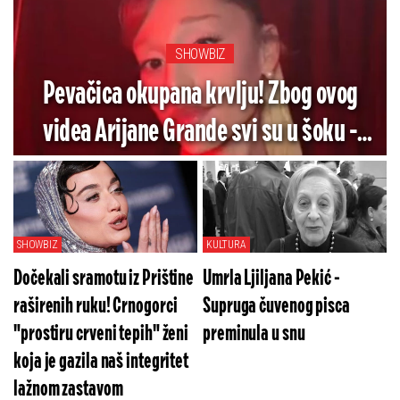
SHOWBIZ
Pevačica okupana krvlju! Zbog ovog
videa Arijane Grande svi su u šoku -
Pogledajte koliko je jezivo (VIDEO)
SHOWBIZ
KULTURA
Dočekali sramotu iz Prištine
Umrla Ljiljana Pekić -
raširenih ruku! Crnogorci
Supruga čuvenog pisca
"prostiru crveni tepih" ženi
preminula u snu
koja je gazila naš integritet
lažnom zastavom