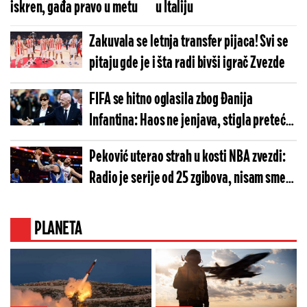
iskren, gađa pravo u metu
u Italiju
Zakuvala se letnja transfer pijaca! Svi se
pitaju gde je i šta radi bivši igrač Zvezde
FIFA se hitno oglasila zbog Đanija
Infantina: Haos ne jenjava, stigla preteća
poruka
Peković uterao strah u kosti NBA zvezdi:
Radio je serije od 25 zgibova, nisam smeo
da mu priđem
PLANETA