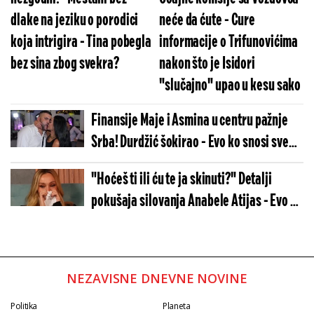
dlake na jeziku o porodici
neće da ćute - Cure
koja intrigira - Tina pobegla
informacije o Trifunovićima
bez sina zbog svekra?
nakon što je Isidori
"slučajno" upao u kesu sako
Finansije Maje i Asmina u centru pažnje
Srba! Durdžić šokirao - Evo ko snosi sve
troškove
"Hoćeš ti ili ću te ja skinuti?" Detalji
pokušaja silovanja Anabele Atijas - Evo ko
je nasilnik
NEZAVISNE DNEVNE NOVINE
Politika
Planeta