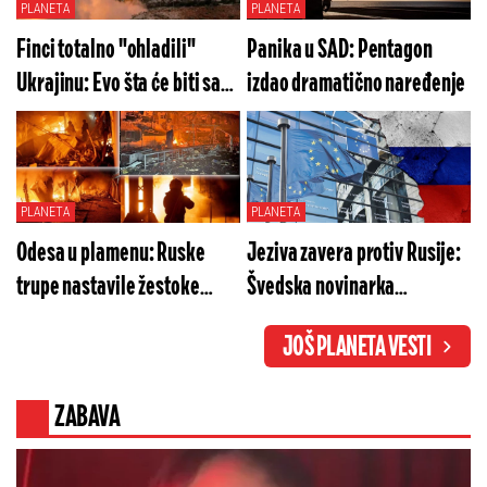
PLANETA
PLANETA
Finci totalno "ohladili"
Panika u SAD: Pentagon
Ukrajinu: Evo šta će biti sa
izdao dramatično naređenje
sistermimima "patriot"
PLANETA
PLANETA
Odesa u plamenu: Ruske
Jeziva zavera protiv Rusije:
trupe nastavile žestoke
Švedska novinarka
udare
razotkrila mračnu pozadinu
JOŠ PLANETA VESTI
briselske taktike
ZABAVA