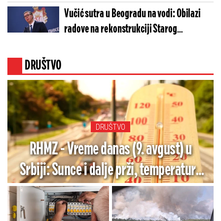
"Beograd na vodi" ulazi u novu fazu
Vučić sutra u Beogradu na vodi: Obilazi
radove na rekonstrukciji Starog
železničkog mosta
DRUŠTVO
DRUŠTVO
RHMZ - Vreme danas (9. avgust) u
Srbiji: Sunce i dalje prži, temperature
do 36 stepeni, a u ovom delu zemlje
pljuskovi i grmljavina