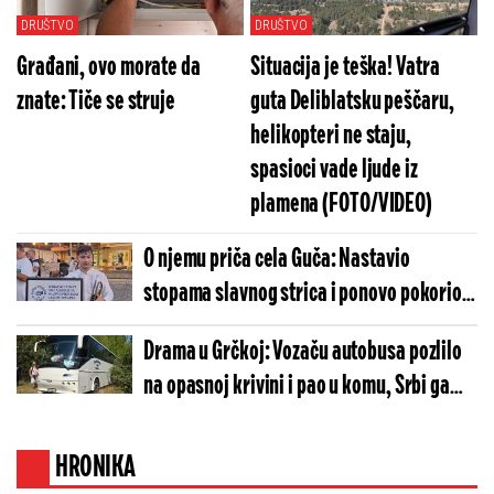
DRUŠTVO
DRUŠTVO
Građani, ovo morate da
Situacija je teška! Vatra
znate: Tiče se struje
guta Deliblatsku peščaru,
helikopteri ne staju,
spasioci vade ljude iz
plamena (FOTO/VIDEO)
O njemu priča cela Guča: Nastavio
stopama slavnog strica i ponovo pokorio
Sabor trubača!
Drama u Grčkoj: Vozaču autobusa pozlilo
na opasnoj krivini i pao u komu, Srbi ga
sat vremena vraćali u život!
HRONIKA