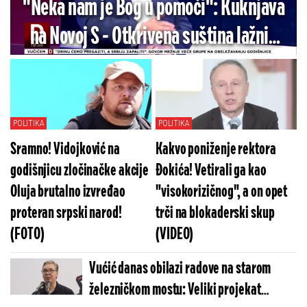
"Neka nam je Bog u pomoći": Kuknjava
na Novoj S - Otkrivena suština lažnih
istraživanja i istina o blokaderskoj listi
(VIDEO)
POLITIKA
POLITIKA
Sramno! Vidojković na
Kakvo poniženje rektora
godišnjicu zločinačke akcije
Đokića! Vetirali ga kao
Oluja brutalno izvređao
"visokorizičnog", a on opet
proteran srpski narod!
trči na blokaderski skup
(FOTO)
(VIDEO)
Vućić danas obilazi radove na starom
železničkom mostu: Veliki projekat