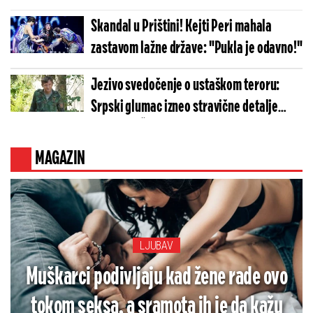
Skandal u Prištini! Kejti Peri mahala
zastavom lažne države: "Pukla je odavno!"
Jezivo svedočenje o ustaškom teroru:
Srpski glumac izneo stravične detalje
golgote – Četiri godine pakla i kolona
smrti!
MAGAZIN
LJUBAV
Muškarci podivljaju kad žene rade ovo
tokom seksa, a sramota ih je da kažu