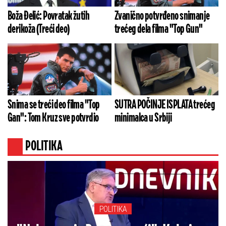
Boža Đelić: Povratak žutih
Zvanično potvrđeno snimanje
derikoža (Treći deo)
trećeg dela filma "Top Gun"
Snima se treći deo filma "Top
SUTRA POČINJE ISPLATA trećeg
Gan": Tom Kruz sve potvrdio
minimalca u Srbiji
POLITIKA
POLITIKA