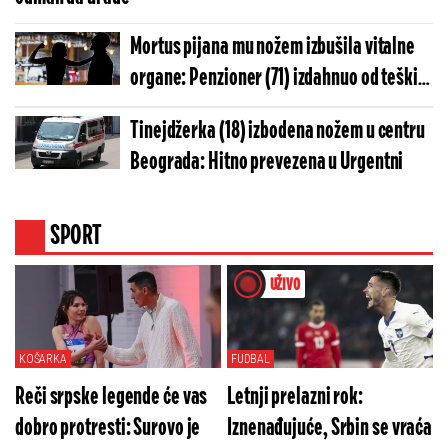
Mortus pijana mu nožem izbušila vitalne
organe: Penzioner (71) izdahnuo od teških
povreda
Tinejdžerka (18) izbodena nožem u centru
Beograda: Hitno prevezena u Urgentni
SPORT
UŽIVO
KOŠARKA
FUDBAL
Reči srpske legende će vas
Letnji prelazni rok:
dobro protresti: Surovo je
Iznenađujuće, Srbin se vraća