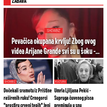
ZABAVA
SHOWBIZ
Pevačica okupana krvlju! Zbog ovog
videa Arijane Grande svi su u šoku -
Pogledajte koliko je jezivo (VIDEO)
SHOWBIZ
KULTURA
Dočekali sramotu iz Prištine
Umrla Ljiljana Pekić -
raširenih ruku! Crnogorci
Supruga čuvenog pisca
"prostiru crveni tepih" ženi
preminula u snu