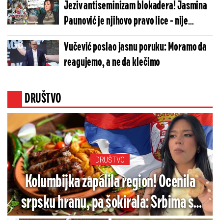
Jeziv antiseminizam blokadera! Jasmina
Paunović je njihovo pravo lice - nije
greškom druga na listi! (FOTO)
Vučević poslao jasnu poruku: Moramo da
reagujemo, a ne da klečimo
DRUŠTVO
DRUŠTVO
Kolumbijka zapalila region! Ocenila
srpsku hranu, pa šokirala: Srbima se