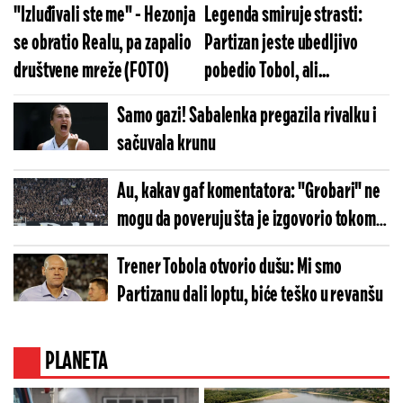
"Izluđivali ste me" - Hezonja
Legenda smiruje strasti:
se obratio Realu, pa zapalio
Partizan jeste ubedljivo
društvene mreže (FOTO)
pobedio Tobol, ali...
Samo gazi! Sabalenka pregazila rivalku i
sačuvala krunu
Au, kakav gaf komentatora: "Grobari" ne
mogu da poveruju šta je izgovorio tokom
meča Partizana (VIDEO)
Trener Tobola otvorio dušu: Mi smo
Partizanu dali loptu, biće teško u revanšu
PLANETA