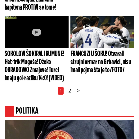
kapitena PROTIVI se tome!
SOKOLOVI ŠOKIRALI RUMUNE!
FRANCUZI U ŠOKU! Otvarali
Het-trik Mugoše! Džeko
strujni ormar na Grbavici, nisu
OBRADOVAO Zmajeve! Turci
imali pojma šta je to /FOTO/
imaju gol-razliku 14:0! (VIDEO)
1
2
>
POLITIKA