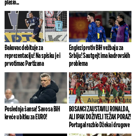
plašio...
Đakovac debituje za
Englezi protiv BiH vežbaju za
reprezentaciju! Na spisku je i
Srbiju! Sautgejt ima kadrovskih
prvotimac Partizana
problema
Poslednja šansa! Savo sa BiH
BOSANCI ZAUSTAVILI RONALDA,
kreće u bitku za EURO!
ALI IPAK DOŽIVELI TEŽAK PORAZ!
Portugal razbio Džeka i drugove