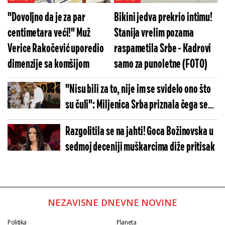
"Dovoljno da je za par
Bikini jedva prekrio intimu!
centimetara veći!" Muž
Stanija vrelim pozama
Verice Rakočević uporedio
raspametila Srbe - Kadrovi
dimenzije sa komšijom
samo za punoletne (FOTO)
"Nisu bili za to, nije im se svidelo ono što
su čuli": Miljenica Srba priznala čega se
najviše plašila tokom razvoda od pevača
Razgolitila se na jahti! Goca Božinovska u
sedmoj deceniji muškarcima diže pritisak
NEZAVISNE DNEVNE NOVINE
Politika
Planeta