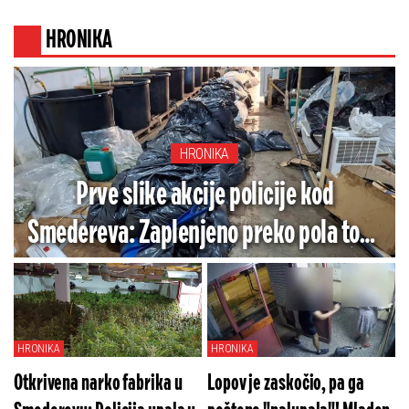
prestonici - Zbog ovoga "grmi" na TikToku
(VIDEO)
HRONIKA
HRONIKA
Prve slike akcije policije kod
Smedereva: Zaplenjeno preko pola tone
opojne droge (FOTO)
HRONIKA
HRONIKA
Otkrivena narko fabrika u
Lopov je zaskočio, pa ga