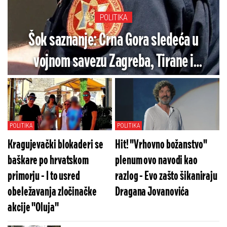
POLITIKA
Šok saznanje: Crna Gora sledeća u
vojnom savezu Zagreba, Tirane i
Prištine?
POLITIKA
POLITIKA
Kragujevački blokaderi se
Hit! "Vrhovno božanstvo"
baškare po hrvatskom
plenum ovo navodi kao
primorju - I to usred
razlog - Evo zašto šikaniraju
obeležavanja zločinačke
Dragana Jovanovića
akcije ''Oluja''