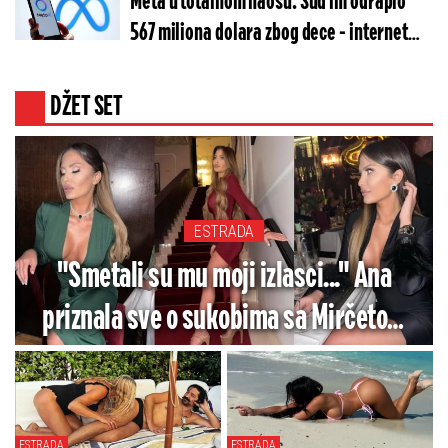
Meta u totalnom haosu: Sud im odrapio
567 miliona dolara zbog dece - internet
gori
DŽET SET
ESTRADA
"Smetali su mu moji izlasci..." Ana
priznala sve o sukobima sa Mirčetom
zbog noćnog života - Ovo je razlog
razvoda?
ESTRADA
ESTRADA