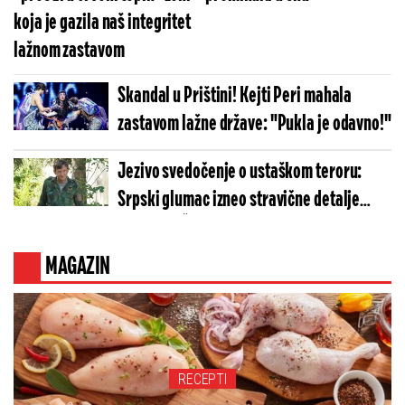
koja je gazila naš integritet
lažnom zastavom
Skandal u Prištini! Kejti Peri mahala
zastavom lažne države: "Pukla je odavno!"
Jezivo svedočenje o ustaškom teroru:
Srpski glumac izneo stravične detalje
golgote – Četiri godine pakla i kolona
smrti!
MAGAZIN
RECEPTI