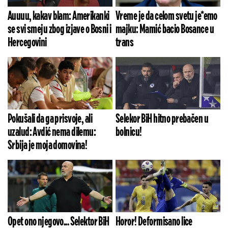
Auuuu, kakav blam: Amerikanki
Vreme je da celom svetu je*emo
se svi smeju zbog izjave o Bosni i
majku: Mamić bacio Bosance u
Hercegovini
trans
Pokušali da ga prisvoje, ali
Selekor BiH hitno prebačen u
uzalud: Avdić nema dilemu:
bolnicu!
Srbija je moja domovina!
Opet ono njegovo... Selektor BiH
Horor! Deformisano lice