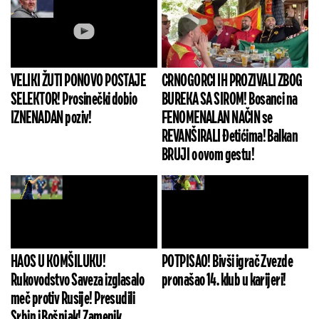
VELIKI ŽUTI PONOVO POSTAJE
CRNOGORCI IH PROZIVALI ZBOG
SELEKTOR! Prosinečki dobio
BUREKA SA SIROM! Bosanci na
IZNENADAN poziv!
FENOMENALAN NAČIN se
REVANŠIRALI Đetićima! Balkan
BRUJI o ovom gestu!
HAOS U KOMŠILUKU!
POTPISAO! Bivši igrač Zvezde
Rukovodstvo Saveza izglasalo
pronašao 14. klub u karijeri!
meč protiv Rusije! Presudili
Srbin i Bošnjak! Zamenik