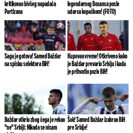
kritikovao bivšeg napadača
legendarnog Bosanca posle
Partizana
udarca kopačkom! (FOTO)
Saga je gotova! Samed Baždar
Kupovao vreme! Otkriveno kako
na spisku selektora BiH!
je Baždar prevario Srbiju i kada
je prihvatio poziv BiH!
Baždar otkrio zbog čega je rekao
Šok! Samed Baždar izabrao BiH
"ne" Srbiji: Nikada se nisam
pre Srbije!