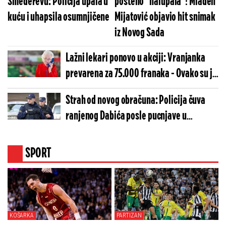
Smederevu: Policija upala u
pošteno "nalupala"! Mladen
kuću i uhapsila osumnjičene
Mijatović objavio hit snimak
iz Novog Sada
Lažni lekari ponovo u akciji: Vranjanka
prevarena za 75.000 franaka - Ovako su je
obmanuli
Strah od novog obračuna: Policija čuva
ranjenog Dabića posle pucnjave u
prestonici
SPORT
KOŠARKA
PARTIZAN