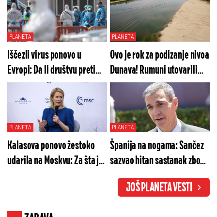
PLANETA
PLANETA
Iščezli virus ponovo u
Ovo je rok za podizanje nivoa
Evropi: Da li društvu preti
Dunava! Rumuni utovarili
još veća epidemiološka
četvrtu baržu koju
kriza?
nameravaju da potope
PLANETA
PLANETA
Kalasova ponovo žestoko
Španija na nogama: Sančez
udarila na Moskvu: Za šta je
sazvao hitan sastanak zbog
dala odrešene ruke
situacije u Seuti
JOŠ PLANETA VESTI
Ukrajini?