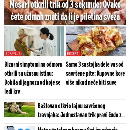
Mesari otkrili trik od 3 sekunde: Ovako
ćete odmah znati da li je piletina sveža
ZDRAVLJE
RECEPTI
Bizarni simptomi na odmoru
Samo 3 sastojka dele vas od
otkrili su užasnu istinu:
savršene pite: Kupovne kore
Dobila dijagnozu od koje se
više nikad neće biti suve
ledi krv
Baštovan otkrio tajnu savršenog
travnjaka: Jednostavan trik pravi čudo za
nekoliko nedelja