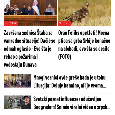
ovo neće baš dopasti (VIDEO)
DRUŠTVO
SREĆNO
Završena sednica Štaba za
Orao Feliks opet leti! Moćna
vanredne situacije! Dačić se
ptica sa grba Srbije konačno
odmah oglasio - Evo šta je
na slobodi, evo šta se desilo
rekao o požarima i
(FOTO)
vodostaju Dunava
Mnogi vernici ovde greše kada je u toku
Liturgija: Deluje banalno, ali je veoma
važno - Tiče se stajanja
Svetski poznat influenser oduševljen
Beogradom! Snimio viralni video o srpskoj