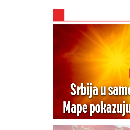
Srbija u sam
Mape pokazuju
kupola" potpun