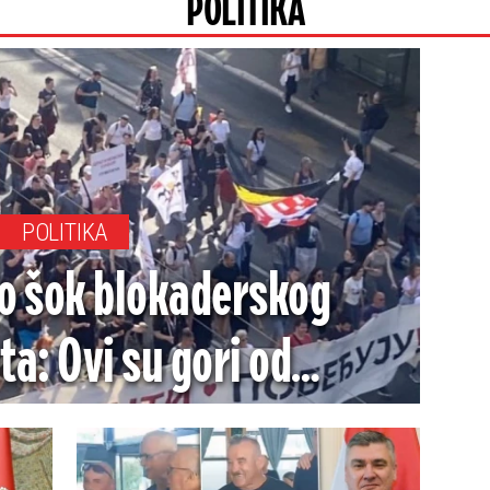
POLITIKA
POLITIKA
do šok blokaderskog
a: Ovi su gori od
ih komesara (FOTO)