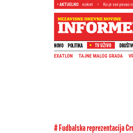
, a uskoro sledi neverovatan preokret
• AKTUELNO
Ko je sve pevao na gala slavlju u Gr
NOVO
POLITIKA
DRUŠTV
EXATLON
TAJNE MALOG GRADA
V
# Fudbalska reprezentacija Cr