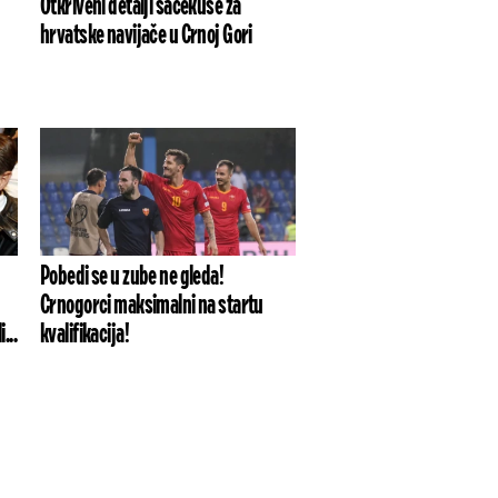
Otkriveni detalji sačekuše za
hrvatske navijače u Crnoj Gori
Pobedi se u zube ne gleda!
Crnogorci maksimalni na startu
...
kvalifikacija!