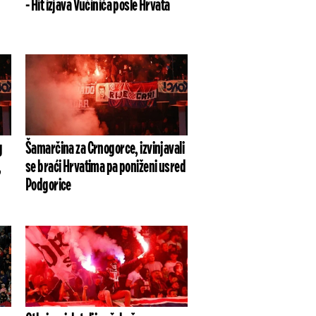
- Hit izjava Vučinića posle Hrvata
g
Šamarčina za Crnogorce, izvinjavali
,
se braći Hrvatima pa poniženi usred
Podgorice