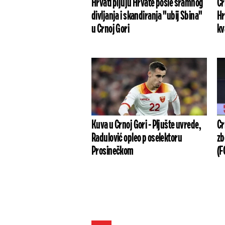
Hrvati pljuju Hrvate posle sramnog
Cr
divljanja i skandiranja "ubij Sbina"
Hr
u Crnoj Gori
kv
Kuva u Crnoj Gori - Pljušte uvrede,
Cr
Radulović opleo p oselektoru
zb
Prosinečkom
(F