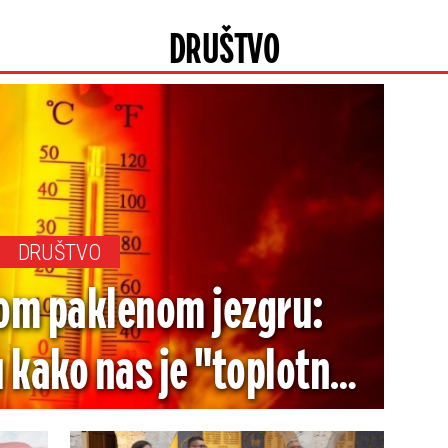
DRUŠTVO
DRUŠTVO
om paklenom jezgru:
 kako nas je "toplotna
o zarobila, živa ide do