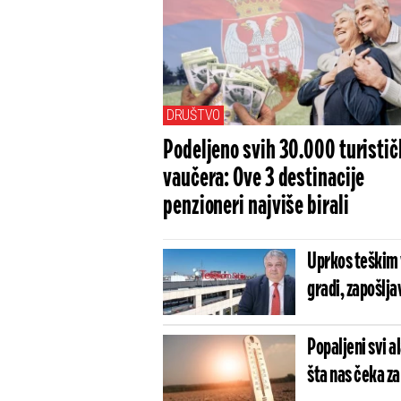
4
DRUŠTVO
Podeljeno svih 30.000 turistič
vaučera: Ove 3 destinacije
penzioneri najviše birali
Uprkos teškim 
gradi, zapošljav
Popaljeni svi a
šta nas čeka za