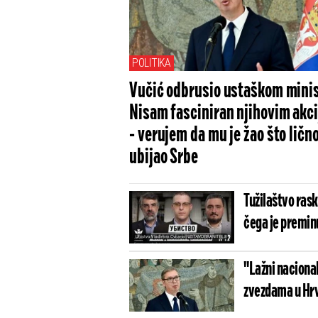
POLITIKA
Vučić odbrusio ustaškom minis
Nisam fasciniran njihovim akc
- verujem da mu je žao što lično
ubijao Srbe
Tužilaštvo rask
čega je premin
"Lažni nacional
zvezdama u Hrva