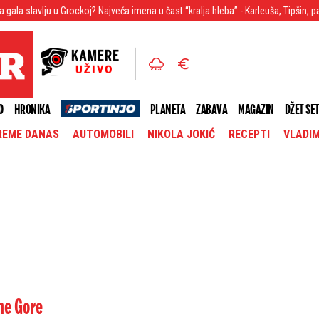
ockoj? Najveća imena u čast “kralja hleba” - Karleuša, Tipšin, pa onda Institucija
O
HRONIKA
PLANETA
ZABAVA
MAGAZIN
DŽET SE
REME DANAS
AUTOMOBILI
NIKOLA JOKIĆ
RECEPTI
VLADIM
ne Gore