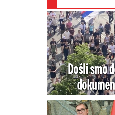
Došli smo 
dokument
komunističk