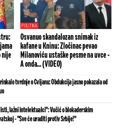
POLITIKA
tru:
Osvanuo skandalozan snimak iz
ijama
kafane u Kninu: Zločinac pevao
 nije
Milanoviću ustaške pesme na uvce -
A onda... (VIDEO)
rinkalo tvrdnje o Cvijanu: Obdukcija jasno pokazala od
uo
isti, lažni intelektualci": Vučić o blokaderskim
tskoj - "Sve će uraditi protiv Srbije!"