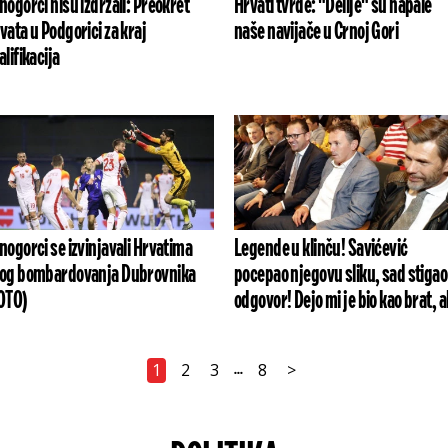
nogorci nisu izdržali: Preokret
Hrvati tvrde: "Delije" su napale
vata u Podgorici za kraj
naše navijače u Crnoj Gori
alifikacija
nogorci se izvinjavali Hrvatima
Legende u klinču! Savićević
og bombardovanja Dubrovnika
pocepao njegovu sliku, sad stigao
OTO)
odgovor! Dejo mi je bio kao brat, ali
1
2
3
8
>
...