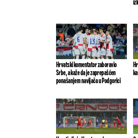
iz
Hrvatski komentator zaboravio
Hr
Srbe, a kaže da je zaprepašćen
ka
ponašanjem navijača u Podgorici