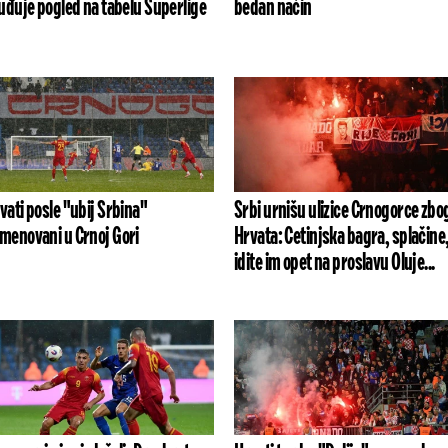
luđuje pogled na tabelu Superlige
bedan način
vati posle "ubij Srbina"
Srbi urnišu ulizice Crnogorce zbo
menovani u Crnoj Gori
Hrvata: Cetinjska bagra, splačine
idite im opet na proslavu Oluje...