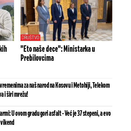
3 stepena
DRUŠTVO
kih
"Eto naše dece": Ministarka u
Prebilovcima
vremenima za naš narod na Kosovu i Metohiji, Telekom
a i širi mrežu!
larmi: U ovom gradu gori asfalt - Već je 37 stepeni, a evo
 vikend