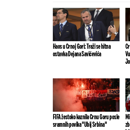
Haos u Crnoj Gori: Traži se hitna
Cr
ostavka Dejana Savićevića
Vu
Jo
FIFA žestoko kaznila Crnu Goru posle
Mi
sramnih povika "Ubij Srbina"
zb