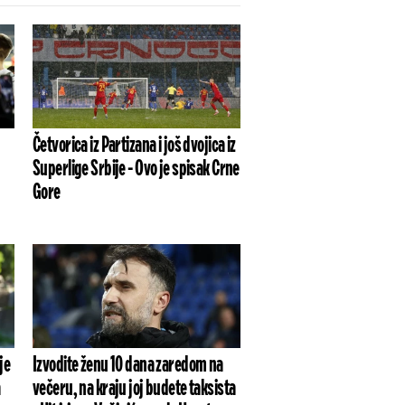
Četvorica iz Partizana i još dvojica iz
Superlige Srbije - Ovo je spisak Crne
Gore
je
Izvodite ženu 10 dana zaredom na
a
večeru, na kraju joj budete taksista