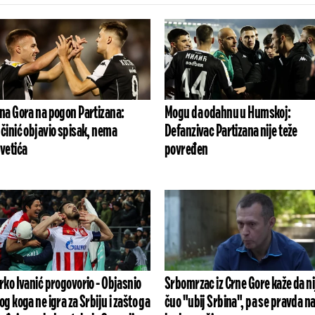
na Gora na pogon Partizana:
Mogu da odahnu u Humskoj:
činić objavio spisak, nema
Defanzivac Partizana nije teže
vetića
povređen
rko Ivanić progovorio - Objasnio
Srbomrzac iz Crne Gore kaže da ni
og koga ne igra za Srbiju i zašto ga
čuo "ubij Srbina", pa se pravda n