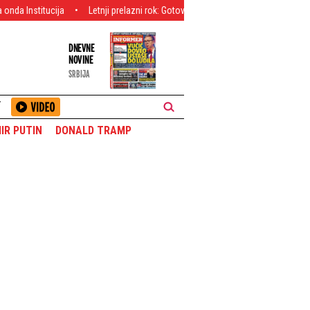
Letnji prelazni rok: Gotovo? Prvi čovek Bešiktaša otkrio istinu o Vlahoviću, 
DNEVNE
NOVINE
SRBIJA
T
IR PUTIN
DONALD TRAMP