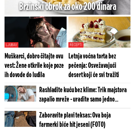
Brzinski obrok za oko 200 dinara
LJUBAV
RECEPTI
Muškarci, dobro čitajte ovu
Letnja voćna torta bez
vest: Žene otkrile koje poze
pečenja: Osvežavajući
ih dovode do ludila
desert koji će svi tražiti
Rashladite kuću bez klime: Trik majstora
zapalio mreže - uradite samo jedno
(VIDEO)
Zaboravite plavi teksas: Ova boja
farmerki biće hit jeseni (FOTO)