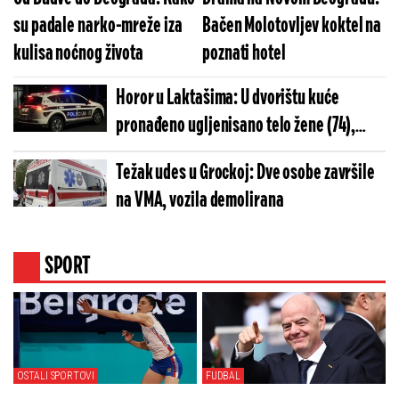
su padale narko-mreže iza
Bačen Molotovljev koktel na
kulisa noćnog života
poznati hotel
Horor u Laktašima: U dvorištu kuće
pronađeno ugljenisano telo žene (74),
policija utvrđuje uzrok smrti
Težak udes u Grockoj: Dve osobe završile
na VMA, vozila demolirana
SPORT
OSTALI SPORTOVI
FUDBAL