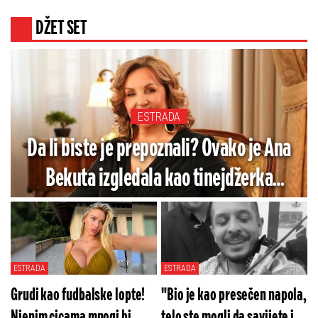
DŽET SET
ESTRADA
Da li biste je prepoznali? Ovako je Ana
Bekuta izgledala kao tinejdžerka
(FOTO)
ESTRADA
ESTRADA
Grudi kao fudbalske lopte!
"Bio je kao presečen napola,
Njenim cicama mnogi bi
telo ste mogli da savijete i