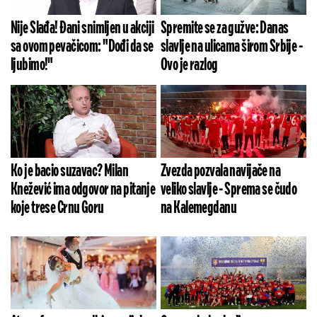
Nije Slađa! Đani snimljen u akciji
Spremite se za gužve: Danas
sa ovom pevačicom: "Dođi da se
slavlje na ulicama širom Srbije -
ljubimo!"
Ovo je razlog
Ko je bacio suzavac? Milan
Zvezda pozvala navijače na
Knežević ima odgovor na pitanje
veliko slavlje - Sprema se čudo
koje trese Crnu Goru
na Kalemegdanu