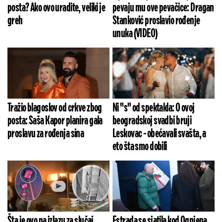
posta? Ako ovo uradite, veliki je
pevaju mu ove pevačice: Dragan
greh
Stanković proslavio rođenje
unuka (VIDEO)
Tražio blagoslov od crkve zbog
Ni "s" od spektakla: O ovoj
posta: Saša Kapor planira gala
beogradskoj svadbi bruji
proslavu za rođenja sina
Leskovac - obećavali svašta, a
eto šta smo dobili
Šta je ovo na izlazu za slučaj
Estrada se sjatila kod Ognjena