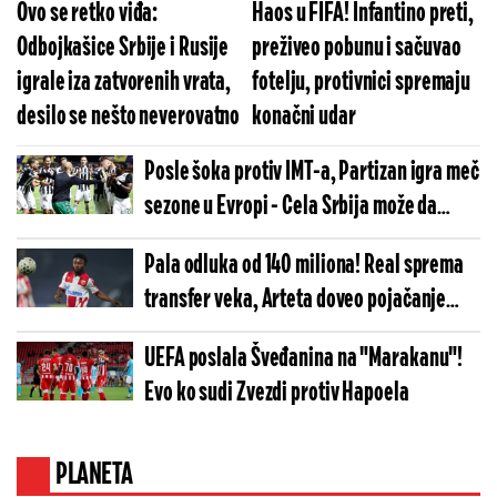
Ovo se retko viđa:
Haos u FIFA! Infantino preti,
Odbojkašice Srbije i Rusije
preživeo pobunu i sačuvao
igrale iza zatvorenih vrata,
fotelju, protivnici spremaju
desilo se nešto neverovatno
konačni udar
Posle šoka protiv IMT-a, Partizan igra meč
sezone u Evropi - Cela Srbija može da
gleda crno-bele
Pala odluka od 140 miliona! Real sprema
transfer veka, Arteta doveo pojačanje
snova, Ovusu napustio "Marakanu"
UEFA poslala Šveđanina na "Marakanu"!
Evo ko sudi Zvezdi protiv Hapoela
PLANETA