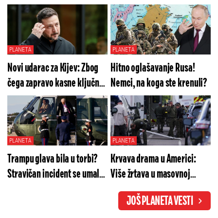
PLANETA
PLANETA
Novi udarac za Kijev: Zbog
Hitno oglašavanje Rusa!
čega zapravo kasne ključne
Nemci, na koga ste krenuli?
rakete?
PLANETA
PLANETA
Trampu glava bila u torbi?
Krvava drama u Americi:
Stravičan incident se umalo
Više žrtava u masovnoj
pretvorio u tragediju?
pucnjavi, policija na
JOŠ PLANETA VESTI
nogama!