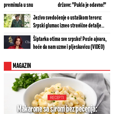
preminula u snu
države: "Pukla je odavno!"
Jezivo svedočenje o ustaškom teroru:
Srpski glumac izneo stravične detalje
golgote – Četiri godine pakla i kolona
Šiptarka otima sve srpsko! Posle ajvara,
smrti!
hoće da nam uzme i pljeskavicu (VIDEO)
MAGAZIN
RECEPTI
Makarone sa sirom bez pečenja: