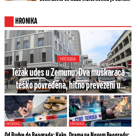
na paket od 1.830 dinara
HRONIKA
HRONIKA
Težak udes u Zemunu: Dva muškaraca
teško povređena, hitno prevezeni u
bolnicu
HRONIKA
HRONIKA
Od Budve do Beograda: Kako
Drama na Novom Beogradu: