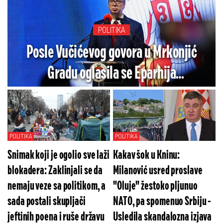
POLITIKA
Posle Vučićevog govora u Mrkonjić
Gradu oglasila se Eparhija
budimljansko-nikšička: "Izraz duboke
zahvalnosti"
POLITIKA
POLITIKA
Snimak koji je ogolio sve laži
Kakav šok u Kninu:
blokadera: Zaklinjali se da
Milanović usred proslave
nemaju veze sa politikom, a
"Oluje" žestoko pljunuo
sada postali skupljači
NATO, pa spomenuo Srbiju -
jeftinih poena i ruše državu
Usledila skandalozna izjava