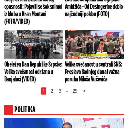
opasnosti: Pojavili se šok snimci
Amidžića - Od Desingerice dobio
iz kluba u Kran Montani
najčudniji poklon (FOTO)
(FOTO/VIDEO)
Obeležen Dan Republike Srpske:
Velika svečanost u centrali SNS:
Velika svečanost održana u
Proslava Badnjeg dana i važna
Banjaluci (VIDEO)
poruka Miloša Vučevića
1
2
3
25
>
...
POLITIKA