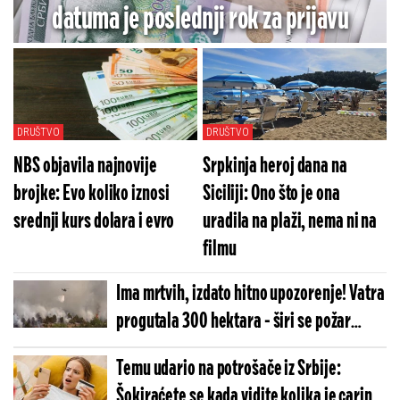
datuma je poslednji rok za prijavu
DRUŠTVO
DRUŠTVO
NBS objavila najnovije
Srpkinja heroj dana na
brojke: Evo koliko iznosi
Siciliji: Ono što je ona
srednji kurs dolara i evro
uradila na plaži, nema ni na
filmu
Ima mrtvih, izdato hitno upozorenje! Vatra
progutala 300 hektara - širi se požar
neviđenih razmera (VIDEO)
Temu udario na potrošače iz Srbije:
Šokiraćete se kada vidite kolika je carina