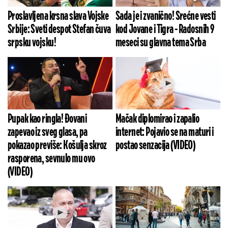
Proslavljena krsna slava Vojske
Sada je i zvanično! Srećne vesti
Srbije: Sveti despot Stefan čuva
kod Jovane i Tigra - Radosnih 9
srpsku vojsku!
meseci su glavna tema Srba
Pupak kao ringla! Đovani
Mačak diplomirao i zapalio
zapevao iz sveg glasa, pa
internet: Pojavio se na maturi i
pokazao previše: Košulja skroz
postao senzacija (VIDEO)
rasporena, sevnulo mu ovo
(VIDEO)