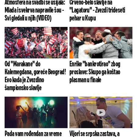
Atmosfera na svadbi se usijala:
Crveno-belo slavlje na
Mlada i svekrva napravile šou -
"Lagatoru" - Zvezdi trideseti
Svi gledali u njih (VIDEO)
pehar u Kupu
Od "Marakane" do
Enrike "bankrotirao" zbog
Kalemegdana, goreće Beograd!
proslave: Skupo ga koštao
Evo kada je Zvezdino
plasman u finale
šampionsko slavlje
Pada vam rođendan za vreme
Vijori se srpska zastava, a