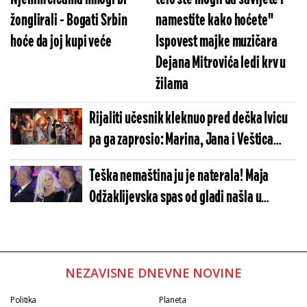
žonglirali - Bogati Srbin
namestite kako hoćete"
hoće da joj kupi veće
Ispovest majke muzičara
Dejana Mitrovića ledi krv u
žilama
Rijaliti učesnik kleknuo pred dečka Ivicu
pa ga zaprosio: Marina, Jana i Veštica
napravile lom na gej veridbi (VIDEO)
Teška nemaština ju je naterala! Maja
Odžaklijevska spas od gladi našla u
vulkanizerskoj radnji
NEZAVISNE DNEVNE NOVINE
Politika
Planeta