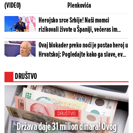
(VIDEO)
Plenkovića
Herojsko srce Srbije! Naši momci
rizikovali živote u Španiji, večeras im
predsednik Vučić i cela nacija kažu:
Ovaj blokader preko noći je postao heroj u
HVALA!
Hrvatskoj: Pogledajte kako ga slave, evo i
zašto (FOTO)
DRUŠTVO
DRUŠTVO
Država daje 31 milion dinara! Ovog