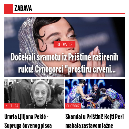
ZABAVA
SHOWBIZ
Dočekali sramotu iz Prištine raširenih
ruku! Crnogorci "prostiru crveni
tepih" ženi koja je gazila naš integritet
lažnom zastavom
KULTURA
SHOWBIZ
Umrla Ljiljana Pekić -
Skandal u Prištini! Kejti Peri
Supruga čuvenog pisca
mahala zastavom lažne