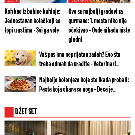
RECEPTI
PUTOVANJA
Koh kao iz bakine kuhinje:
Ovo su najbolji gradovi za
Jednostavan kolač koji se
gurmane: 1. mesto niko nije
topi u ustima - Svi ga vole
očekivao - Ovde nikada niste
gladni
Vaš pas ima neprijatan zadah? Evo šta
treba odmah da uradite - Veterinari
upozoravaju
Najbolje bolonjeze koje ste ikada probali:
Pasta koja obara sa nogu - Deca je
obožavaju
DŽET SET