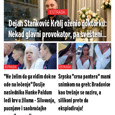
ESTRADA
Dejan Stanković Kralj oženio doktorku:
Nekad glavni provokator, pa sveštenik,
a sad i predsednik stanke stao na ludi
kamen
ESTRADA
ESTRADA
"Ne želim da ga vidim dok ne
Srpska "crna pantera" mami
ode na lečenje" Dosije
snimkom na greh: Bradavice
naslednika Hanke Paldum
kao trešnje se naziru, a
ledi krv u žilama - Silovanja,
silikoni prete da
pucnjave i saobraćajke
eksplodiraju!