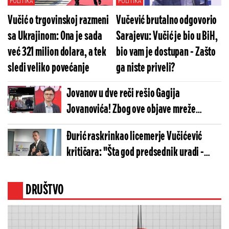
POLITIKA
POLITIKA
Vučić o trgovinskoj razmeni
Vučević brutalno odgovorio
sa Ukrajinom: Ona je sada
Sarajevu: Vučić je bio u BiH,
već 321 milion dolara, a tek
bio vam je dostupan - Zašto
sledi veliko povećanje
ga niste priveli?
Jovanov u dve reči rešio Gagija
Jovanovića! Zbog ove objave mreže
"gore" - Ovo je hit (FOTO)
Đurić raskrinkao licemerje Vučićević
kritičara: "Šta god predsednik uradi -
njima ne valja" - Srbija će voditi svoju, a
ne tuđu politiku
DRUŠTVO