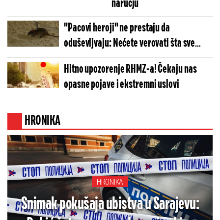
naručju
"Pacovi heroji" ne prestaju da
oduševljvaju: Nećete verovati šta sve
otkrivaju, a evo šta dobijaju za uspeh
Hitno upozorenje RHMZ-a! Čekaju nas
opasne pojave i ekstremni uslovi
HRONIKA
HRONIKA
Snimak pokušaja ubistva u Sarajevu: