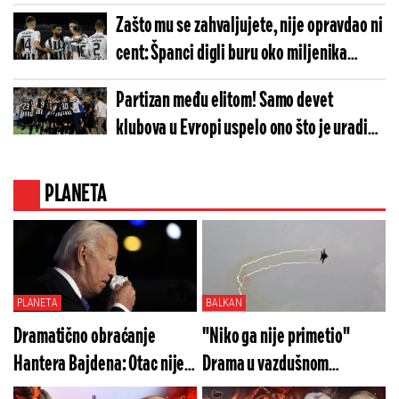
sreće!
Zašto mu se zahvaljujete, nije opravdao ni
cent: Španci digli buru oko miljenika
"grobara"
Partizan među elitom! Samo devet
klubova u Evropi uspelo ono što je uradio
tim iz Humske
PLANETA
PLANETA
BALKAN
Dramatično obraćanje
"Niko ga nije primetio"
Hantera Bajdena: Otac nije
Drama u vazdušnom
dobro, rak se proširio!
prostoru Bugarske: Rumuni