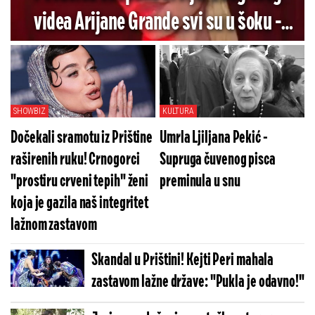
videa Arijane Grande svi su u šoku -
Pogledajte koliko je jezivo (VIDEO)
SHOWBIZ
KULTURA
Dočekali sramotu iz Prištine
Umrla Ljiljana Pekić -
raširenih ruku! Crnogorci
Supruga čuvenog pisca
"prostiru crveni tepih" ženi
preminula u snu
koja je gazila naš integritet
lažnom zastavom
Skandal u Prištini! Kejti Peri mahala
zastavom lažne države: "Pukla je odavno!"