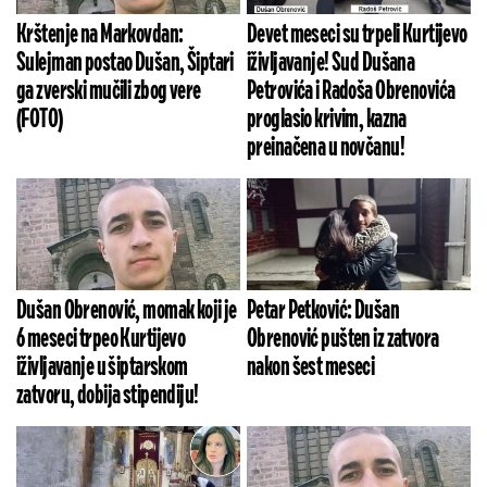
Krštenje na Markovdan:
Devet meseci su trpeli Kurtijevo
Sulejman postao Dušan, Šiptari
iživljavanje! Sud Dušana
ga zverski mučili zbog vere
Petrovića i Radoša Obrenovića
(FOTO)
proglasio krivim, kazna
preinačena u novčanu!
Dušan Obrenović, momak koji je
Petar Petković: Dušan
6 meseci trpeo Kurtijevo
Obrenović pušten iz zatvora
iživljavanje u šiptarskom
nakon šest meseci
zatvoru, dobija stipendiju!