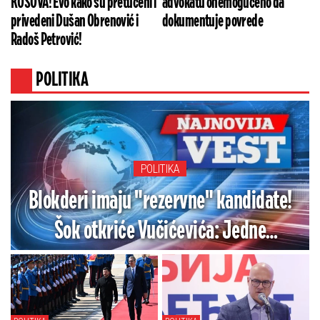
KOSOVA! Evo kako su pretučeni i
advokatu onemogućeno da
privedeni Dušan Obrenović i
dokumentuje povrede
Radoš Petrović!
POLITIKA
POLITIKA
Blokderi imaju "rezervne" kandidate!
Šok otkriće Vučićevića: Jedne
izbacuju, druge drže u rezervi - Ovo je
spisak (FOTO/VIDEO)