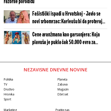
razorile porodicu
Fašistički ispadi u Hrvatskoj - Javio se
novi srbomrzac: Karleušu bi da proteraju,
"bode" im oči
Cene aranžmana kao garsonjera: Koja
plavuša je pukla čak 50.000 evra za
letovanje? Ni Boba ne bi dao ovoliko
NEZAVISNE DNEVNE NOVINE
Politika
Planeta
TV
Zabava
Društvo
Magazin
Hronika
Džet set
Sport
Marketing
Pratite nas