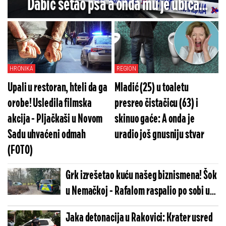
Dabić šetao psa a onda mu je ubica
prišao sa leđa (VIDEO)
HRONIKA
REGION
Upali u restoran, hteli da ga
Mladić (25) u toaletu
orobe! Usledila filmska
presreo čistačicu (63) i
akcija - Pljačkaši u Novom
skinuo gaće: A onda je
Sadu uhvaćeni odmah
uradio još gnusniju stvar
(FOTO)
Grk izrešetao kuću našeg biznismena! Šok
u Nemačkoj - Rafalom raspalio po sobi u
kojoj je spavao Srbin
Jaka detonacija u Rakovici: Krater usred