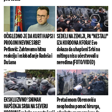
OČIGLEDNO JE DA KURTI HAPSI I
SEDELI NA ZEMLJI, PA "NESTALI"
PROGONI NEVINE SRBE!
IZA KORDONA KFORA! Evo
Petković: Zahtevamo hitnu
dokaza da uhapšeni Srbi na
reakciju i oslobađanje Radoša i
mitingu nisu učestvovali u
Dušana
neredima (FOTO/VIDEO)
EKSKLUZIVNO! SNIMAK
Pretučenom Obrenoviću
HAPŠENJA SRBA NA SEVERU
neophodna pomoć hirurga,