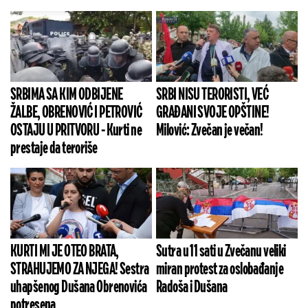
SRBIMA SA KIM ODBIJENE
SRBI NISU TERORISTI, VEĆ
ŽALBE, OBRENOVIĆ I PETROVIĆ
GRAĐANI SVOJE OPŠTINE!
OSTAJU U PRITVORU - Kurti ne
Milović: Zvečan je večan!
prestaje da teroriše
KURTI MI JE OTEO BRATA,
Sutra u 11 sati u Zvečanu veliki
STRAHUJEMO ZA NJEGA! Sestra
miran protest za oslobađanje
uhapšenog Dušana Obrenovića
Radoša i Dušana
potresena