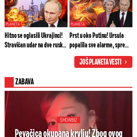
čuli čudan zvuk, usledio
haos!
PLANETA
PLANETA
Hitno se oglasili Ukrajinci!
Prst u oko Putinu! Ursula
Stravičan udar na dve ruske
popalila sve alarme, sprema
rafinerije, noć iz horora
se deveti krug pakla?
JOŠ PLANETA VESTI
ZABAVA
SHOWBIZ
Pevačica okupana krvlju! Zbog ovog