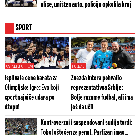
ulice, uništen auto, policija opkolila kraj
SPORT
OSTALI SPORTOVI
FUDBAL
Isplivale cene karata za
Zvezda Intera pohvalio
Olimpijske igre: Evo koji
reprezentativca Srbije:
sport najviše udara po
Bolje razume fudbal, ali ima
džepu!
još da uči!
Kontroverzni i suspendovani sudija tvrdi:
Tobol oštećen za penal, Partizan imao