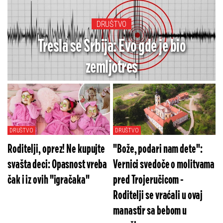
DRUŠTVO
Tresla se Srbija: Evo gde je bio
zemljotres
DRUŠTVO
DRUŠTVO
Roditelji, oprez! Ne kupujte
"Bože, podari nam dete":
svašta deci: Opasnost vreba
Vernici svedoče o molitvama
čak i iz ovih "igračaka"
pred Trojeručicom -
Roditelji se vraćali u ovaj
manastir sa bebom u