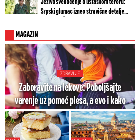
Jezivo svedočenje o ustaškom teroru:
Srpski glumac izneo stravične detalje
golgote – Četiri godine pakla i kolona
smrti!
MAGAZIN
ZDRAVLJE
Zaboravite na lekove: Poboljšajte
varenje uz pomoć plesa, a evo i kako