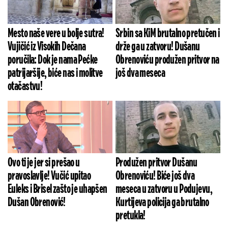
Mesto naše vere u bolje sutra!
Srbin sa KiM brutalno pretučen i
Vujičić iz Visokih Dečana
drže ga u zatvoru! Dušanu
poručila: Dok je nama Pećke
Obrenoviću produžen pritvor na
patrijaršije, biće nas i molitve
još dva meseca
otačastvu!
Ovo ti je jer si prešao u
Produžen pritvor Dušanu
pravoslavlje! Vučić upitao
Obrenoviću! Biće još dva
Euleks i Brisel zašto je uhapšen
meseca u zatvoru u Podujevu,
Dušan Obrenović!
Kurtijeva policija ga brutalno
pretukla!