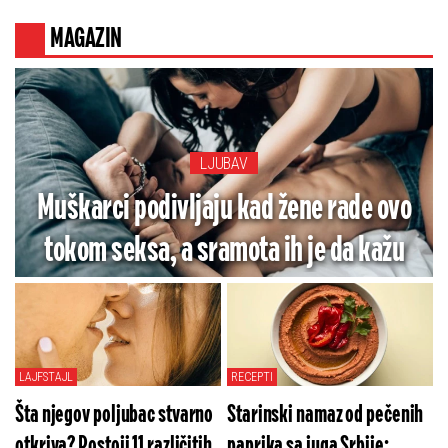
smrti!
MAGAZIN
LJUBAV
Muškarci podivljaju kad žene rade ovo
tokom seksa, a sramota ih je da kažu
LAJFSTAJL
RECEPTI
Šta njegov poljubac stvarno
Starinski namaz od pečenih
otkriva? Postoji 11 različitih
paprika sa juga Srbije: