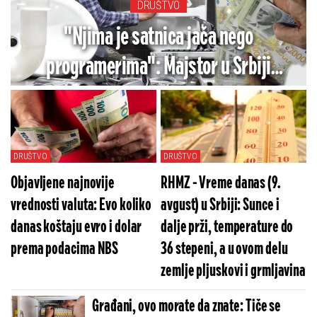
DRUŠTVO
"Njima je satnica jača nego
programerima": Majstor u Srbiji
zaradio 1.000 evra za dva dana,
računica vlasnika izazvala šok
DRUŠTVO
DRUŠTVO
Objavljene najnovije
RHMZ - Vreme danas (9.
vrednosti valuta: Evo koliko
avgust) u Srbiji: Sunce i
danas koštaju evro i dolar
dalje prži, temperature do
prema podacima NBS
36 stepeni, a u ovom delu
zemlje pljuskovi i grmljavina
Građani, ovo morate da znate: Tiče se