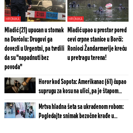
HRONIKA
HRONIKA
Mladić (21) upucan u stomak
Mladić upao u prostor pored
na Dorćolu: Drugovi ga
cevi crpne stanice u Borči:
dovezli u Urgentni, pa tvrdili
Ronioci Žandarmerije kreću
da su "napadnuti bez
u pretragu terena!
povoda"
Horor kod Sopota: Amerikanac (61) čupao
suprugu za kosu na ulici, pa je štapom
udarao po glavi
Mrtva hladna šeta sa ukradenom robom:
Pogledajte snimak bezočne krađe u
tržnom centru (VIDEO)