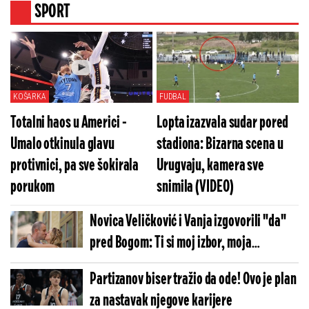
SPORT
KOŠARKA
FUDBAL
Totalni haos u Americi -
Lopta izazvala sudar pored
Umalo otkinula glavu
stadiona: Bizarna scena u
protivnici, pa sve šokirala
Urugvaju, kamera sve
porukom
snimila (VIDEO)
Novica Veličković i Vanja izgovorili "da"
pred Bogom: Ti si moj izbor, moja
sigurnost i moje zauvek
Partizanov biser tražio da ode! Ovo je plan
za nastavak njegove karijere