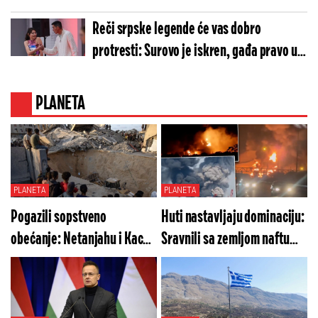
Reči srpske legende će vas dobro
protresti: Surovo je iskren, gađa pravo u
metu
PLANETA
PLANETA
PLANETA
Pogazili sopstveno
Huti nastavljaju dominaciju:
obećanje: Netanjahu i Kac
Sravnili sa zemljom naftu
tajno odobrili plan za Gazu
rafineriju Saudi Aramko
(VIDEO)