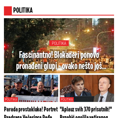
POLITIKA
POLITIKA
Fascinantno! Blokaderi ponovo
pronađeni glupi - ovako nešto još
nismo videli (FOTO)
POLITIKA
POLITIKA
Parada prostakluka! Portret
"Aplauz svih 370 prisutnih!"
Predraga Večerinca Peđe,
Brnabić ogolila vetiranog