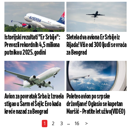
Istorijski rezultati "Er Srbije":
Sletela dva aviona Er Srbije iz
Prevezli rekordnih 4,5 miliona
Rijada! Više od 300 ljudi se vraća
putnika u 2025. godini
za Beograd
Avion za povratak Srba iz Izraela
Poleteo avion po srpske
stigao u Šarm el Šejk: Evo kada
državljane! Oglasio se kapetan
kreće nazad za Beograd
Maršić - Pratite let uživo(VIDEO)
1
2
3
16
>
...