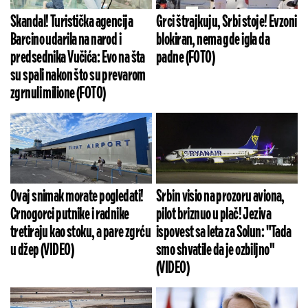
Skandal! Turistička agencija
Grci štrajkuju, Srbi stoje! Evzoni
Barcino udarila na narod i
blokiran, nema gde igla da
predsednika Vučića: Evo na šta
padne (FOTO)
su spali nakon što su prevarom
zgrnuli milione (FOTO)
Ovaj snimak morate pogledati!
Srbin visio na prozoru aviona,
Crnogorci putnike i radnike
pilot briznuo u plač! Jeziva
tretiraju kao stoku, a pare zgrću
ispovest sa leta za Solun: "Tada
u džep (VIDEO)
smo shvatile da je ozbiljno"
(VIDEO)