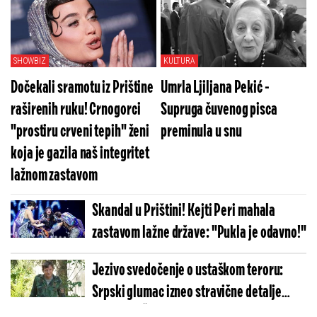
Pogledajte koliko je jezivo (VIDEO)
SHOWBIZ
KULTURA
Dočekali sramotu iz Prištine
Umrla Ljiljana Pekić -
raširenih ruku! Crnogorci
Supruga čuvenog pisca
"prostiru crveni tepih" ženi
preminula u snu
koja je gazila naš integritet
lažnom zastavom
Skandal u Prištini! Kejti Peri mahala
zastavom lažne države: "Pukla je odavno!"
Jezivo svedočenje o ustaškom teroru:
Srpski glumac izneo stravične detalje
golgote – Četiri godine pakla i kolona