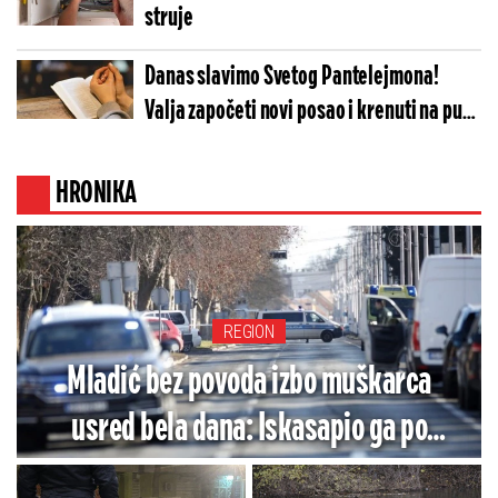
struje
Danas slavimo Svetog Pantelejmona!
Valja započeti novi posao i krenuti na put,
ali jednu stvar nipošto ne radite u polju!
HRONIKA
REGION
Mladić bez povoda izbo muškarca
usred bela dana: Iskasapio ga po
rukama i telu, pa pobegao