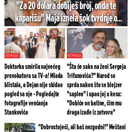
"Za 20 dolara dobiješ broj, onda te
kaparišu" Maja iznela šok tvrdnje o
prošlosti suparnice: "On radi to da bi
dobio vaginu"
ESTRADA
ESTRADA
Doktorka smirila najvećeg
"Šta će sako na ženi Sergeja
provokatora sa TV-a! Mlada
Trifunovića?" Narod se
blistala, a Dejan nije skidao
sprda nakon što se blejzer
pogled sa nje - Pogledajte
"sapleo" i upao joj u kesu:
fotografije venčanja
"Dobiće on batine, čim mu
Stankovića
draga izađe iz zatvora"
"Dobrostojeći, ali baš nezgodni!" Meštani