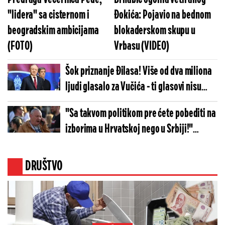
"lidera" sa cisternom i
Đokića: Pojavio na bednom
beogradskim ambicijama
blokaderskom skupu u
(FOTO)
Vrbasu (VIDEO)
Šok priznanje Đilasa! Više od dva miliona
ljudi glasalo za Vučića - ti glasovi nisu
nestali (VIDEO)
"Sa takvom politikom pre ćete pobediti na
izborima u Hrvatskoj nego u Srbiji!"
Brnabić raznela Milivojevića (FOTO)
DRUŠTVO