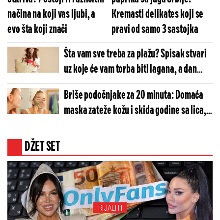
načina na koji vas ljubi, a
Kremasti delikates koji se
evo šta koji znači
pravi od samo 3 sastojka
Šta vam sve treba za plažu? Spisak stvari
uz koje će vam torba biti lagana, a dan
savršen
Briše podočnjake za 20 minuta: Domaća
maska zateže kožu i skida godine sa lica, a
sve sastojke već imate u kuhinji
DŽET SET
RIJALITI