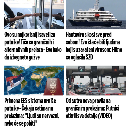
Ovo su najkorisniji saveti za
Hantavirus kosi sve pred
putnike! Tiče se graničnih i
sobom! Evo šta će biti ljudima
alternativnih prelaza - Evo kako
koji su zaraženi virusom: Hitno
da izbegnete gužve
se oglasila SZO
Primena EES sistema urniše
Od sutra nova pravila na
putnike - Čekaju satima na
graničnim prelazima: Putnici
prelazima: "Ljudi su nervozni,
otkrili sve detalje (VIDEO)
neko će se pobiti"