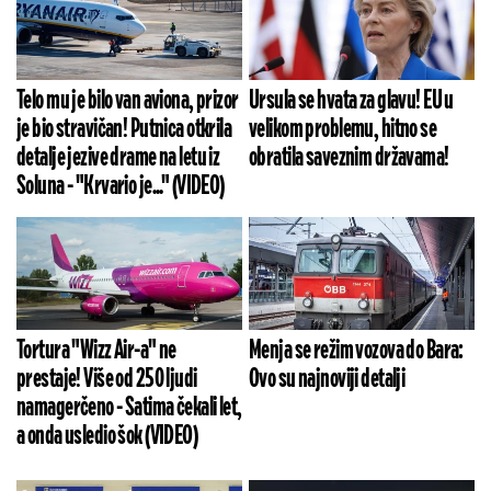
Telo mu je bilo van aviona, prizor
Ursula se hvata za glavu! EU u
je bio stravičan! Putnica otkrila
velikom problemu, hitno se
detalje jezive drame na letu iz
obratila saveznim državama!
Soluna - "Krvario je..." (VIDEO)
Tortura "Wizz Air-a" ne
Menja se režim vozova do Bara:
prestaje! Više od 250 ljudi
Ovo su najnoviji detalji
namagerčeno - Satima čekali let,
a onda usledio šok (VIDEO)