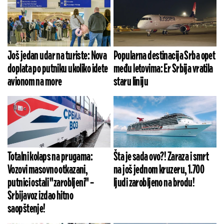
Još jedan udar na turiste: Nova
Popularna destinacija Srba opet
doplata po putniku ukoliko idete
među letovima: Er Srbija vratila
avionom na more
staru liniju
Totalni kolaps na prugama:
Šta je sada ovo?! Zaraza i smrt
Vozovi masovno otkazani,
na još jednom kruzeru, 1.700
putnici ostali "zarobljeni" –
ljudi zarobljeno na brodu!
Srbijavoz izdao hitno
saopštenje!