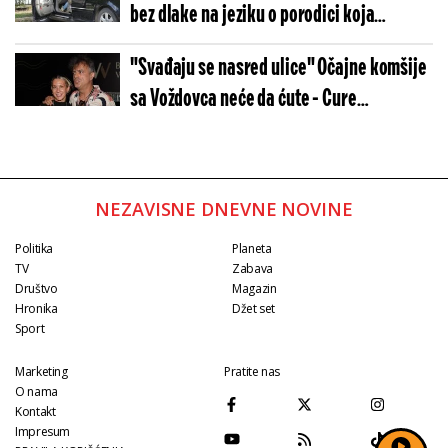
bez dlake na jeziku o porodici koja
intrigira - Tina pobegla bez sina zbog
"Svađaju se nasred ulice" Očajne komšije
svekra?
sa Voždovca neće da ćute - Cure
informacije o Trifunovićima nakon što je
Isidori "slučajno" upao u kesu sako
NEZAVISNE DNEVNE NOVINE
Politika
Planeta
TV
Zabava
Društvo
Magazin
Hronika
Džet set
Sport
Marketing
Pratite nas
O nama
Kontakt
Impresum