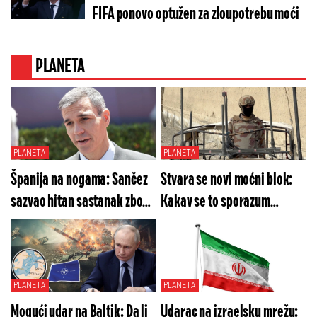
FIFA ponovo optužen za zloupotrebu moći
PLANETA
PLANETA
PLANETA
Španija na nogama: Sančez
Stvara se novi moćni blok:
sazvao hitan sastanak zbog
Kakav se to sporazum
situacije u Seuti
sprema u Džedi?
PLANETA
PLANETA
Mogući udar na Baltik: Da li
Udarac na izraelsku mrežu: