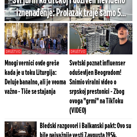
Svi jurili ka Grčkoj i doživeli neviđeno
iznenađenje: Prolazak traje samo 5
minuta, ali pazite šta vas čeka u
povratku!
DRUŠTVO
DRUŠTVO
Mnogi vernici ovde greše
Svetski poznat influenser
kada je u toku Liturgija:
oduševljen Beogradom!
Deluje banalno, ali je veoma
Snimio viralni video o
važno - Tiče se stajanja
srpskoj prestonici - Zbog
ovoga "grmi" na TikToku
(VIDEO)
Bledski razgovori i Balkanski pakt: Ovo su
bile najvažnije vesti 7.avgusta 1954.