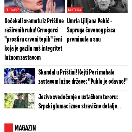
SHOWBIZ
KULTURA
Dočekali sramotu iz Prištine
Umrla Ljiljana Pekić -
raširenih ruku! Crnogorci
Supruga čuvenog pisca
"prostiru crveni tepih" ženi
preminula u snu
koja je gazila naš integritet
lažnom zastavom
Skandal u Prištini! Kejti Peri mahala
zastavom lažne države: "Pukla je odavno!"
Jezivo svedočenje o ustaškom teroru:
Srpski glumac izneo stravične detalje
golgote – Četiri godine pakla i kolona
smrti!
MAGAZIN