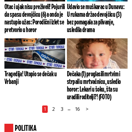
Otac i ujak nisu preživeli! Pojurili
Udavio se muškarac u Dunavu:
da spasu devojčicu (6) a onda je
U rukama držao devojčicu (3)
nastupio užas: Porodični izlet se
bez pomagala za plivanje,
pretvorio u horor
usledila drama
Tragedija! Utopio se dečak u
Dečaka (1) proglasili mrtvim i
Vrbanji
strpali u mrtvačnicu, usledio
horor: Lekari u šoku, šta su
uradili roditelji?! (FOTO)
1
2
3
16
>
...
POLITIKA