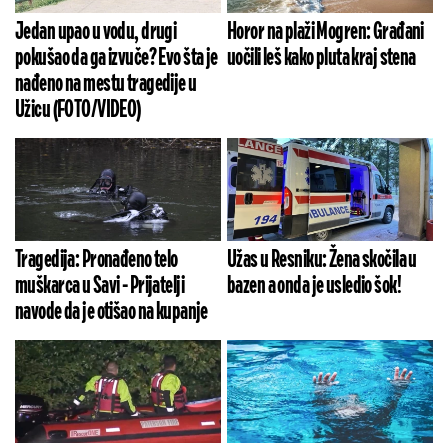
Jedan upao u vodu, drugi
Horor na plaži Mogren: Građani
pokušao da ga izvuče? Evo šta je
uočili leš kako pluta kraj stena
nađeno na mestu tragedije u
Užicu (FOTO/VIDEO)
Tragedija: Pronađeno telo
Užas u Resniku: Žena skočila u
muškarca u Savi - Prijatelji
bazen a onda je usledio šok!
navode da je otišao na kupanje