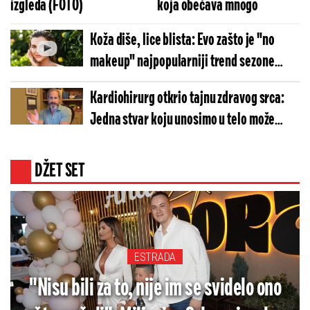
izgleda (FOTO)
koja obećava mnogo
Koža diše, lice blista: Evo zašto je "no
makeup" najpopularniji trend sezone
(VIDEO)
Kardiohirurg otkrio tajnu zdravog srca:
Jedna stvar koju unosimo u telo može
promeniti sve (VIDEO)
DŽET SET
ESTRADA
"Nisu bili za to, nije im se svidelo ono