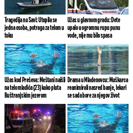
Tragedija na Savi: Utopila se
Užas u glavnom gradu: Dete
jedna osoba, potraga za telom u
upalo u ogromnu rupu punu
toku
vode, nije mu bilo spasa
Užas kod Preševa: Meštani naišli
Drama u Mladenovcu: Muškarca
na telo mladića (23) kako pluta
reanimirali nasred banje, lekari
Buštranjskim jezerom
se sada bore za njegov život