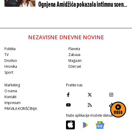
Ognjena Amidžića pokazala intimnu scenu
iz doma
NEZAVISNE DNEVNE NOVINE
Politika
Planeta
TV
Zabava
Društvo
Magazin
Hronika
Džet set
Sport
Marketing
Pratite nas
O nama
Kontakt
Impresum
PRAVILA KORIŠĆENJA
VIDEO
Naše aplikacije možete skinuti na: