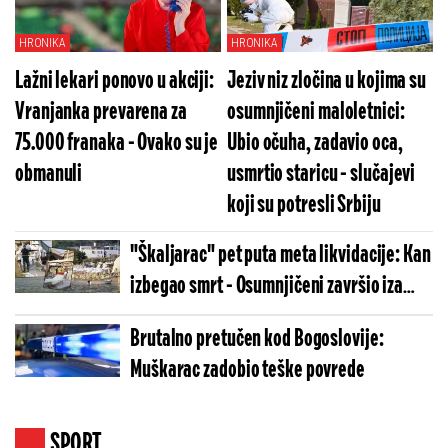
HRONIKA
HRONIKA
Lažni lekari ponovo u akciji:
Jeziv niz zločina u kojima su
Vranjanka prevarena za
osumnjičeni maloletnici:
75.000 franaka - Ovako su je
Ubio očuha, zadavio oca,
obmanuli
usmrtio staricu - slučajevi
koji su potresli Srbiju
"Škaljarac" pet puta meta likvidacije: Kan
izbegao smrt - Osumnjičeni završio iza
rešetaka
Brutalno pretučen kod Bogoslovije:
Muškarac zadobio teške povrede
SPORT