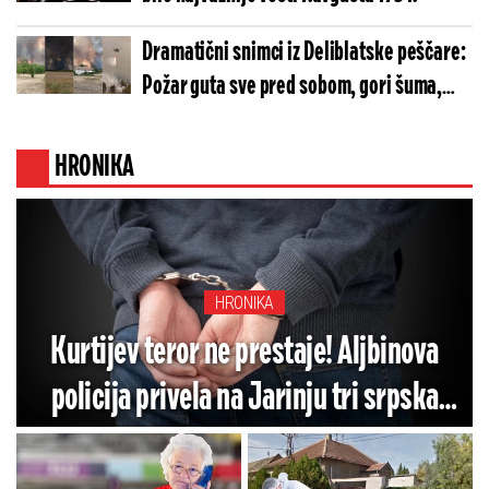
Dramatični snimci iz Deliblatske peščare:
Požar guta sve pred sobom, gori šuma,
meštane hitno evakuišu! (VIDEO)
HRONIKA
HRONIKA
Kurtijev teror ne prestaje! Aljbinova
policija privela na Jarinju tri srpska
policajca