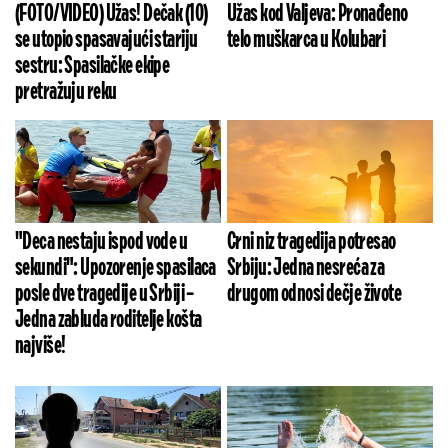
(FOTO/VIDEO) Užas! Dečak (10)
Užas kod Valjeva: Pronađeno
se utopio spasavajući stariju
telo muškarca u Kolubari
sestru: Spasilačke ekipe
pretražuju reku
"Deca nestaju ispod vode u
Crni niz tragedija potresao
sekundi": Upozorenje spasilaca
Srbiju: Jedna nesreća za
posle dve tragedije u Srbiji –
drugom odnosi dečje živote
Jedna zabluda roditelje košta
najviše!