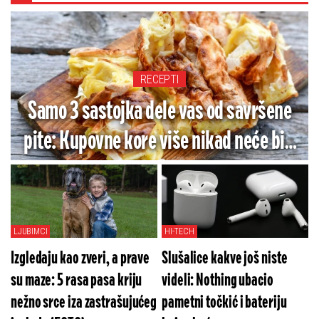
RECEPTI
Samo 3 sastojka dele vas od savršene
pite: Kupovne kore više nikad neće biti
suve
LJUBIMCI
HI-TECH
Izgledaju kao zveri, a prave
Slušalice kakve još niste
su maze: 5 rasa pasa kriju
videli: Nothing ubacio
nežno srce iza zastrašujućeg
pametni točkić i bateriju