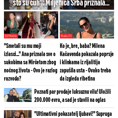
što su čuli": Miljenica Srba priznala
čega se najviše plašila tokom razvoda
od pevača
ESTRADA
RIJALITI
"Smetali su mu moji
Ko je, bre, baba? Milena
izlasci..." Ana priznala sve o
Kačavenda pokazala poprsje
sukobima sa Mirčetom zbog
i klinkama iz rijalitija
noćnog života - Ovo je razlog
zapušila usta - Ovako treba
razvoda?
da izgleda ribetina
Poznati par prodaje luksuznu vilu! Uložili
200.000 evra, a sad je stavili na oglas
"Ultimativni pokazatelj ljubavi!" Supruga