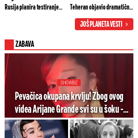
Rusija planira testiranje
Teheran objavio dramatične
NATO alijanse?
vesti o hapšenju špijuna
JOŠ PLANETA VESTI
ZABAVA
SHOWBIZ
Pevačica okupana krvlju! Zbog ovog
videa Arijane Grande svi su u šoku -
Pogledajte koliko je jezivo (VIDEO)