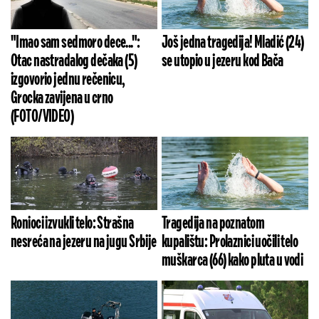
"Imao sam sedmoro dece...":
Još jedna tragedija! Mladić (24)
Otac nastradalog dečaka (5)
se utopio u jezeru kod Bača
izgovorio jednu rečenicu,
Grocka zavijena u crno
(FOTO/VIDEO)
Ronioci izvukli telo: Strašna
Tragedija na poznatom
nesreća na jezeru na jugu Srbije
kupalištu: Prolaznici uočili telo
muškarca (66) kako pluta u vodi