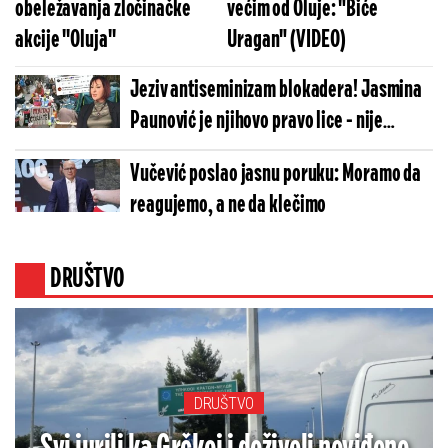
obeležavanja zločinačke
većim od Oluje: "Biće
akcije ''Oluja''
Uragan" (VIDEO)
Jeziv antiseminizam blokadera! Jasmina
Paunović je njihovo pravo lice - nije
greškom druga na listi! (FOTO)
Vučević poslao jasnu poruku: Moramo da
reagujemo, a ne da klečimo
DRUŠTVO
DRUŠTVO