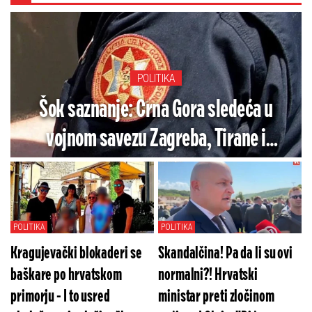
POLITIKA
Šok saznanje: Crna Gora sledeća u
vojnom savezu Zagreba, Tirane i
Prištine?
POLITIKA
POLITIKA
Kragujevački blokaderi se
Skandalčina! Pa da li su ovi
baškare po hrvatskom
normalni?! Hrvatski
primorju - I to usred
ministar preti zločinom