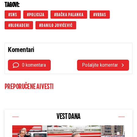
TAGOVI:
SNS
POLICIJA
BAČKA PALANKA
VRBAS
BLOKADERI
DANILO JOVIĆEVIĆ
Komentari
0 komentara
Pošaljite komentar
PREPORUČENE AI VESTI
VEST DANA