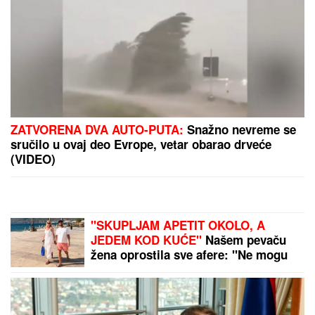
SRBI "PALI" U ŠPANIJI!
Maskirani jurili u ukradenim
limuzinama, izneli sef iz banke, pa dolijali u MEGA-
AKCIJI policije: Ojadili 9 provincija za desetine
hiljada evra!
''Ne volim sponzoruše'' Milan o
Staniji Dobrojević, evo šta kaže o
ženidbi sa pobedicom Elite 9