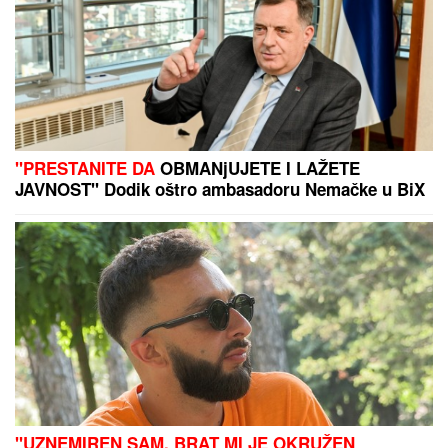
SKRIVENI BISER:
Srednjovekovni
evropski grad za pešačenje koji nije
pun turista
ZATVORENA DVA AUTO-PUTA:
Snažno nevreme se
sručilo u ovaj deo Evrope, vetar obarao drveće