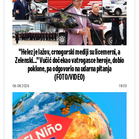
"Helez je lažov, crnogorski mediji su licemerni, a
Zelenski..." Vučić dočekao vatrogasce heroje, dobio
poklone, pa odgovorio na udarna pitanja
(FOTO/VIDEO)
06.08.2026
18:03