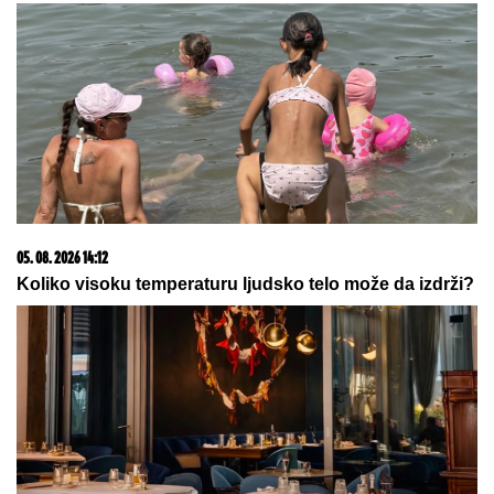
20. 07. 2026 08:04
REGISTRUJ SE UZ PROMO KOD CASINO Preuzmi
1500 BESPLATNIH SPINOVA
03. 08. 2026 07:31
25.000 kupaca već kupuje uz PerSu Extra. A ti? Saznaj
više