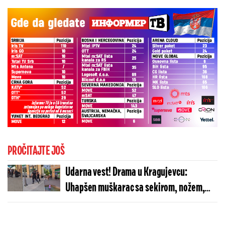
PROČITAJTE JOŠ
Udarna vest! Drama u Kragujevcu:
Uhapšen muškarac sa sekirom, nožem,
pištoljem... - Krenuo ka aktivistiima SNS i
deci (FOTO/VIDEO)