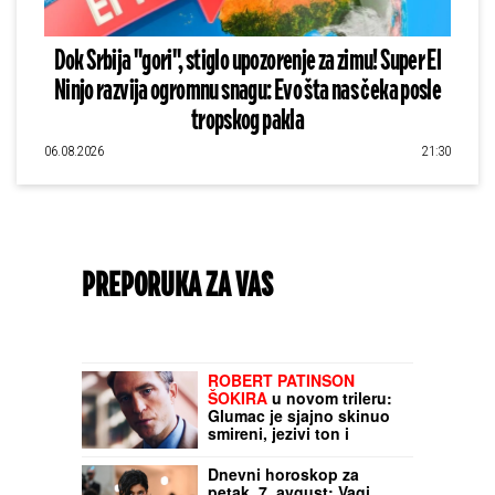
Dok Srbija "gori", stiglo upozorenje za zimu! Super El
Ninjo razvija ogromnu snagu: Evo šta nas čeka posle
tropskog pakla
06.08.2026
21:30
PREPORUKA ZA VAS