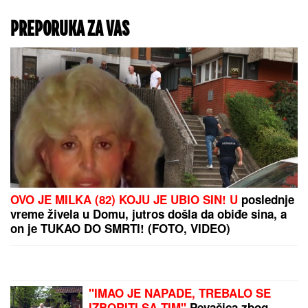
Kraljica Leticija na
Majorki održala novu
lekciju iz stila, ali su joj
ĆERKE ovog puta bile
OPASNA KONKURENCIJA
- Leonor i Sofija blistale u
prelepim letnjim
haljinama