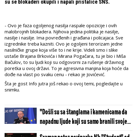
su se blokaderi okupili i napali pristalice SNS.
- Ovo je faza ogoljenog nasilja raspale opozicije i ovih
malobrojnih blokadera. Njihova jedina politika je nasilje,
nasilje i nasilje. Ima povređenih i građana i policajaca. Sve
izgrednike treba kazniti. Ovo je ogoljeni terorizam jedne
nasilničke grupe koja više to i ne krije. Videli smo i slike
ustaše Brajana Brkovića i Mirana Pogačara, tu je bio i Miša
Bačulov, to su ljudi koji su odgovorni za rušenje državnog
poretka u ovoj državi. To je agresivna manjina koja hoće da
dođe na vlast po svaku cenu - rekao je Jovićević.
Šta je gost Info jutra još rekao o ovoj temi, pogledajte u
snimku.
"Došli su sa štanglama i kamenicama da
napadnu ljude koji su samo branili svoje":
Direktor policije o dešavanjima u Vrbasu i