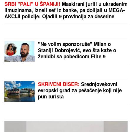
OVO JE MILKA (82) KOJU JE UBIO SIN! U
poslednje
vreme živela u Domu, jutros došla da obiđe sina, a
on je TUKAO DO SMRTI! (FOTO, VIDEO)
"IMAO JE NAPADE, TREBALO SE
IZBORITI SA TIM"
Pevačica zbog
unuka sa autizmom otišla da živi na
selo, pa morala da donese najtežu
odluku: "Postao je agresivan"
Deluju rezervisano, nedostupno i
hladno, a istina je sasvim drugačija:
Oni su NAJROMANTIČNIJI
HOROSKOPSKI ZNACI, i ako su vas
izabrali - pravi ste SREĆNIK!