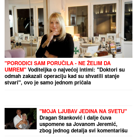
"UZNEMIREN SAM, BRAT MI JE OKRUŽEN
POŽARIMA"
Darko Tanasijević očajan zbog loše
situacije u Deliblatskoj peščari: "SVI SU
EVAKUISANI", otkrio koje informacije ima