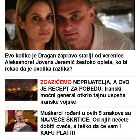
PORODILA SE ZVEZDA GRANDA
Plavokosa
pevačica donela na svet sina, roditelji dali ime sa
MOĆNIM ZNAČENJEM
SIN BRUTALNO TUKAO MAJKU DO
SMRTI!
Strašni detalji jezivog
zločina na Novom Beogradu: Nakon
ubistva pokušao da skoči sa terase!