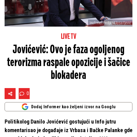
Inofrmer/Pedja Milosavljević
LIVE TV
Jovićević: Ovo je faza ogoljenog
terorizma raspale opozicije i šačice
blokadera
0
Dodaj Informer kao željeni izvor na Googlu
Politikolog Danilo Jovićević gostujući u Info jutru
komentarisao je događaje iz Vrbasa i Bačke Palanke gde