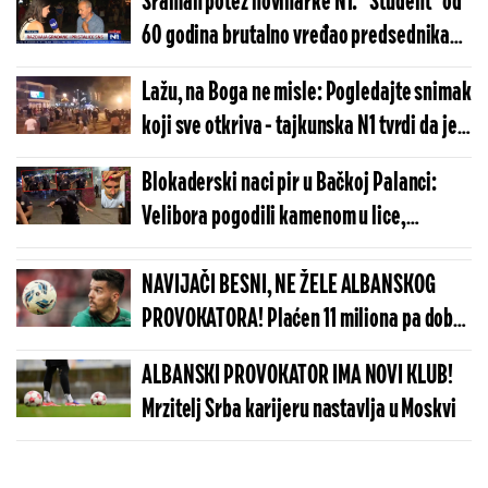
Sraman potez novinarke N1: "Student" od
Bačkoj Palanci
60 godina brutalno vređao predsednika
Vučića, a onda je ona nastupila (VIDEO)
Lažu, na Boga ne misle: Pogledajte snimak
koji sve otkriva - tajkunska N1 tvrdi da je u
Vrbasu upotrebljen zvučni top
Blokaderski naci pir u Bačkoj Palanci:
Velibora pogodili kamenom u lice,
povređen i policajac (FOTO/VIDEO)
NAVIJAČI BESNI, NE ŽELE ALBANSKOG
PROVOKATORA! Plaćen 11 miliona pa dobio
brutalnu poruku
ALBANSKI PROVOKATOR IMA NOVI KLUB!
Mrzitelj Srba karijeru nastavlja u Moskvi