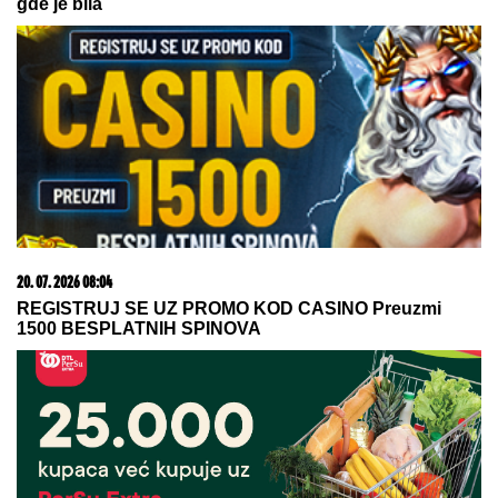
06. 08. 2026 21:40
Na izlazu iz Srbije čeka se satima: Kolaps na
granicama, ovo je najnoviji izveštaj
15. 07. 2026 07:44
Većina građana izgubi novac pre nego što stigne na
letovanje - ovih 7 troškova skoro niko ne planira