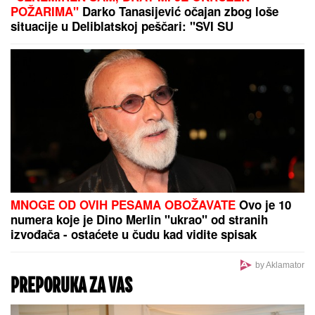
(VIDEO)
"SKUPLJAM APETIT OKOLO, A
JEDEM KOD KUĆE"
Našem pevaču
žena oprostila sve afere: "Ne mogu
da kažem da nisam pogledao drugu"
"PRESTANITE DA
OBMANjUJETE I LAŽETE
JAVNOST" Dodik oštro ambasadoru Nemačke u BiX