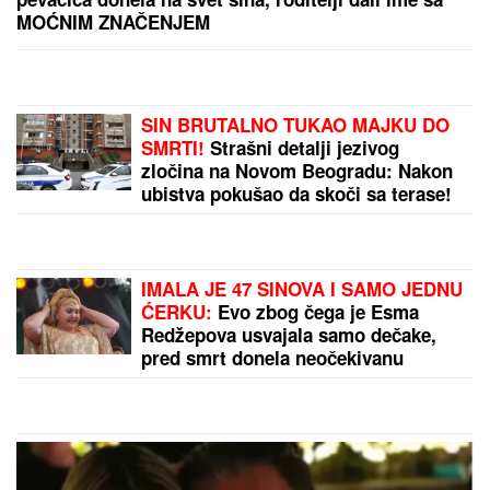
UMREM"
Voditeljka o najvećoj intimi: "Doktori su
odmah zakazali operaciju kad su shvatili stanje
stvari", ovo je samo jednom pričala
"MOJA LJUBAV JEDINA NA SVETU"
Dragan Stanković i dalje čuva
uspomene sa Jovanom Jeremić,
zbog jednog detalja svi komentarišu
da je nije preboleo
SKANDAL U ISTANBULU!
Emina
Jahović pokradena za 50.000 EVRA:
Nasela na prevaru devojke iz Crne
Gore