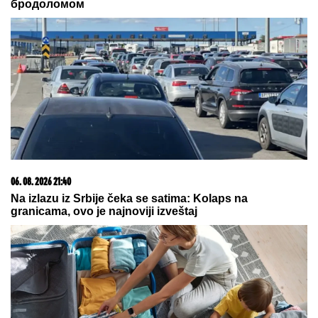
JAVNOST" Dodik oštro ambasadoru Nemačke u BiX
"Otac je napustio majku jer je nije
voleo, a onda je ona pozajmljivala
novac!" Ovo je istina o odrastanju
Dina Merlina
MINA NAUMOVIĆ PROGOVORILA O
PREVARI!
Žena Ognjena Amidžića
dobila škakljivo pitanje, pa iskreno
priznala: "To je lakše"
by Aklamator