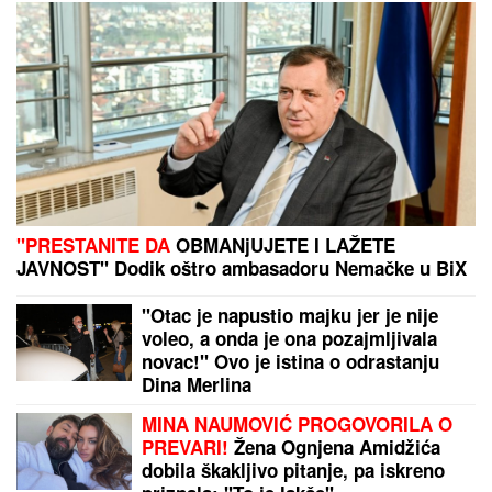
IMALA JE 47 SINOVA I SAMO JEDNU
ĆERKU:
Evo zbog čega je Esma
Redžepova usvajala samo dečake,
pred smrt donela neočekivanu
odluku
Evo koliko je Dragan zapravo stariji od verenice
Aleksandre! Jovana Jeremić žestoko oplela, ko bi
rekao da je ovolika razlika?