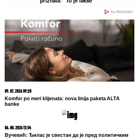
ZGAZIĆEMO
NEPRIJATELjA, A OVO
JE RECEPT ZA POBEDU: Iranski
moćni general otkrio tajnu uspeha
iranske vojske
Muškarci rođeni u ovih 5 znakova su
NAJVEĆE ŠKRTICE: Od njih nećete
dobiti cveće, a teško da će vam i
KAFU PLATITI
"PRESTANITE DA
OBMANjUJETE I LAŽETE