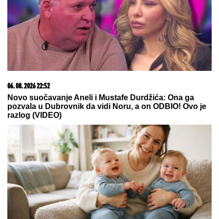
05. 08. 2026 06:45
Šta dete nasleđuje od oca, a šta od majke? Sve što
treba da znate o genetici
05. 08. 2026 15:45
Сазнања „Политике”: Ко је поставио замку
Митрополиту Методију у Горњем Заостру