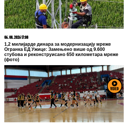
06. 08. 2026 23:02
Operacija "pod lažnom zastavom"? Rusija navodno
planira napade lažnim ukrajinskim dronovima na
članice NATO-a!
06. 08. 2026 09:55
Egyre több hívás érkezik a mnetőszolgálathoz
VIDEO