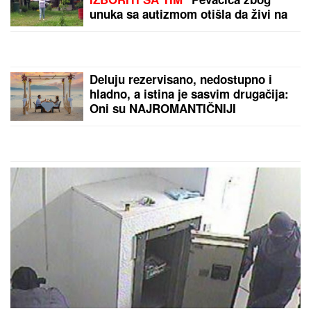
Mislite da mačka PREDE
jer je srećna? Istina je
mnogo složenija, ovako
pokušava da vam nešto
SAOPŠTI
IMA MRTVIH U
STRAVIČNOJ NESREĆI
KOD RUME:
Policija na
licu mesta
by Aklamator
PREPORUKA ZA VAS