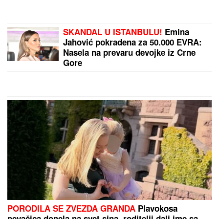
MNOGE OD OVIH PESAMA OBOŽAVATE
Ovo je 10
numera koje je Dino Merlin "ukrao" od stranih
izvođača - ostaćete u čudu kad vidite spisak
by Aklamator
PREPORUKA ZA VAS
"PORODICI SAM PORUČILA - NE ŽELIM DA