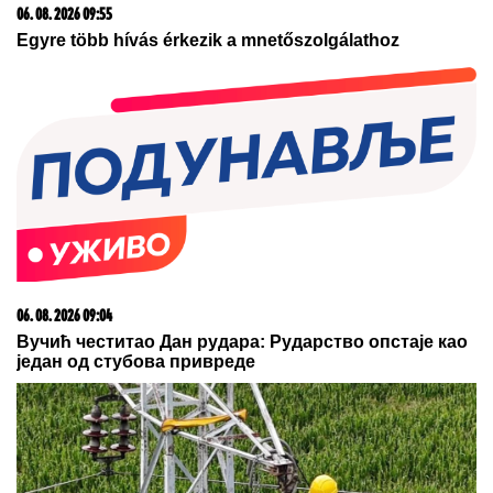
razlog (VIDEO)
06. 08. 2026 06:38
Da li je genetika zaslužna za rađanje blizanaca? Istina o
naslednim faktorima i blizanačkoj trudnoći