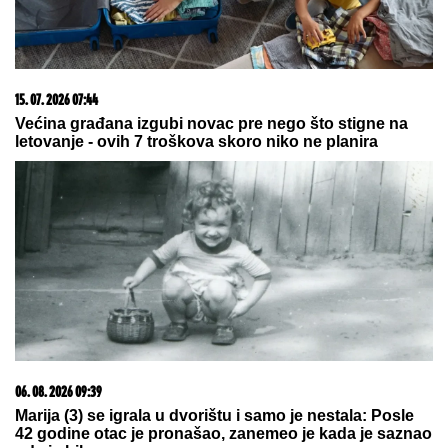
09. 07. 2026 09:20
Komfor po meri klijenata: nova linija paketa ALTA
banke
06. 08. 2026 13:34
Вучевић: Ђилас је свестан да је пред политичким
бродоломом