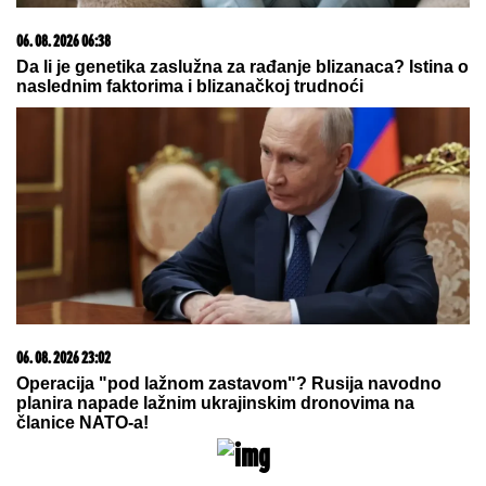
03. 08. 2026 13:23
Hibrid broj 1 koji osvaja Evropu, sada po specijalnoj
akcijskoj ceni od 19.990€ do 31.8.
06. 08. 2026 22:52
Novo suočavanje Aneli i Mustafe Durdžića: Ona ga
pozvala u Dubrovnik da vidi Noru, a on ODBIO! Ovo je