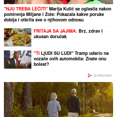
NE DIRAJTE OSTROG:
Mitropolija pozvala državu i
investitora da preispitaju izgradnju solarne
elektrane kod svetinje
by Aklamator
PREPORUKA ZA VAS