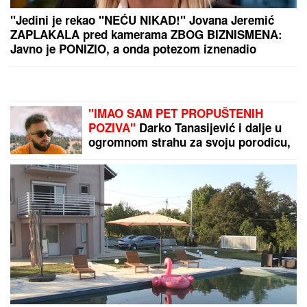
POLICIJA STIGLA U TRŽNI CENTAR
ZBOG SUPRUGE SERGEJA
TRIFUNOVIĆA
Saznajemo:
Obezbeđenje hitno reagovalo zbog
SUMNJE NA KRAĐU, pa joj pisali
krivičnu prijavu