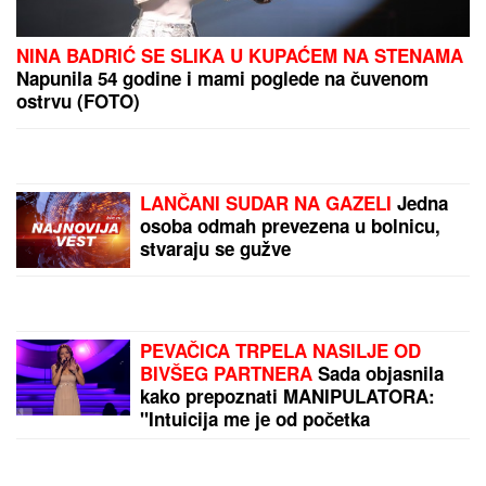
"RAZOČARALA SAM SE, MNOGI SU
NESTALI NAKON SAŠINE SMRTI"
Suzana Jovanović otkrila da su je
zaboravili ljudi sa estrade: "Plaše
se"