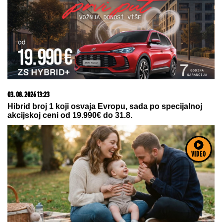
"NJU TREBA LEČITI"
Marija Kulić se oglasila nakon
pomirenja Miljane i Zole: Pokazala kakve poruke
dobija i otkrila sve o njihovom odnosu
FRITAJA SA JAJIMA:
Brz, zdrav i
ukusan doručak
"TI
LjUDI SU LUDI" Tramp udario na
vozače ovih automobila: Znate onu
bolest?
by Aklamator
VIDEO