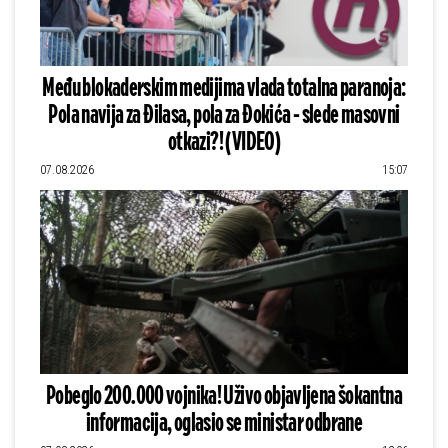
Među blokaderskim medijima vlada totalna paranoja:
Pola navija za Đilasa, pola za Đokića - slede masovni
otkazi?! (VIDEO)
07.08.2026
15:07
Pobeglo 200.000 vojnika! Uživo objavljena šokantna
informacija, oglasio se ministar odbrane