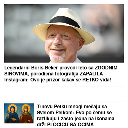
"Jedini je rekao "NEĆU NIKAD!" Jovana Jeremić
ZAPLAKALA pred kamerama ZBOG BIZNISMENA:
Javno je PONIZIO, a onda potezom iznenadio
javnost!