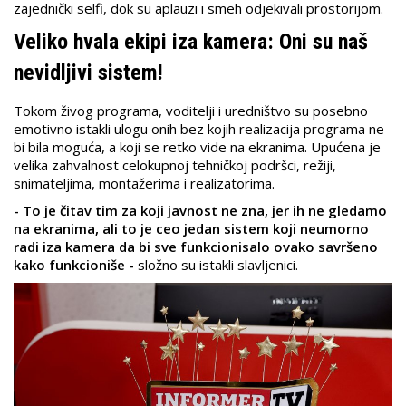
zajednički selfi, dok su aplauzi i smeh odjekivali prostorijom.
Veliko hvala ekipi iza kamera: Oni su naš
nevidljivi sistem!
Tokom živog programa, voditelji i uredništvo su posebno
emotivno istakli ulogu onih bez kojih realizacija programa ne
bi bila moguća, a koji se retko vide na ekranima. Upućena je
velika zahvalnost celokupnoj tehničkoj podršci, režiji,
snimateljima, montažerima i realizatorima.
- To je čitav tim za koji javnost ne zna, jer ih ne gledamo
na ekranima, ali to je ceo jedan sistem koji neumorno
radi iza kamera da bi sve funkcionisalo ovako savršeno
kako funkcioniše -
složno su istakli slavljenici.