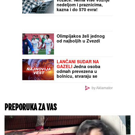
He's Gone" najavljuje
novi album: "Ovo je priča
o svim nijansama jedne
ljubavi" (VIDEO)
SPEKTAKL VEKA
Pomračenje Sunca moći
će da se vidi i iz Srbije:
Evo kada pogledati u
nebo i koliko će Sunce
biti zaklonjeno
Velika promena za ove
vozače: Nema više vožnje