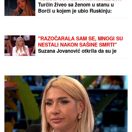
osumnjičeni pljačkali
POGINUO POZNATI MANEKEN (37):
Doživeo nesreću tokom snimanja
reklame, u rijalitiju bio sa devojkom
Marijom Maksimović