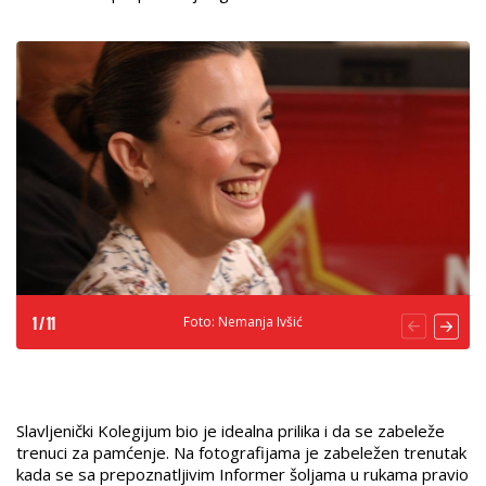
Foto: Nemanja Ivšić
1
/
11
Slavljenički Kolegijum bio je idealna prilika i da se zabeleže
trenuci za pamćenje. Na fotografijama je zabeležen trenutak
kada se sa prepoznatljivim Informer šoljama u rukama pravio