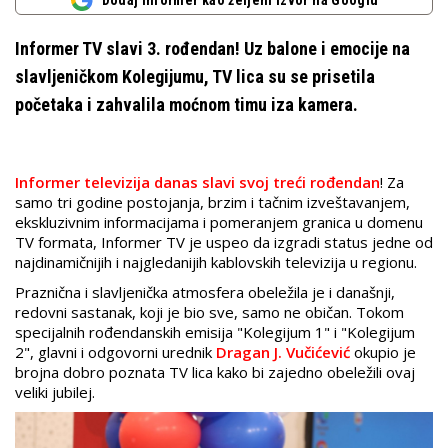
Dodaj Informer kao željeni izvor na Googlu
Informer TV slavi 3. rođendan! Uz balone i emocije na
slavljeničkom Kolegijumu, TV lica su se prisetila
početaka i zahvalila moćnom timu iza kamera.
Informer televizija danas slavi svoj treći rođendan
! Za
samo tri godine postojanja, brzim i tačnim izveštavanjem,
ekskluzivnim informacijama i pomeranjem granica u domenu
TV formata, Informer TV je uspeo da izgradi status jedne od
najdinamičnijih i najgledanijih kablovskih televizija u regionu.
Praznična i slavljenička atmosfera obeležila je i današnji,
redovni sastanak, koji je bio sve, samo ne običan. Tokom
specijalnih rođendanskih emisija "Kolegijum 1" i "Kolegijum
2", glavni i odgovorni urednik
Dragan J. Vučićević
okupio je
brojna dobro poznata TV lica kako bi zajedno obeležili ovaj
veliki jubilej.