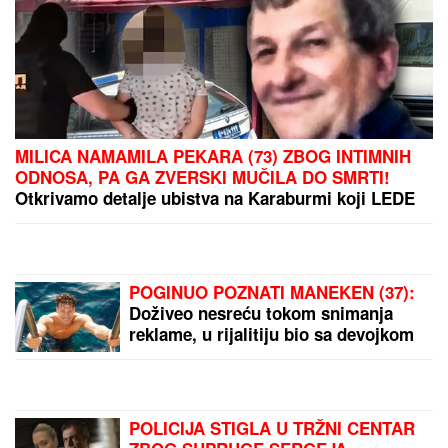
nedeljom i praznicima,
kazna i do 570 evra!
Zašto Nemačka planira
zabranu
Olimpijakos želi jednog
od najboljih u Zvezdi
LANČANI SUDAR NA
GAZELI
Jedna osoba