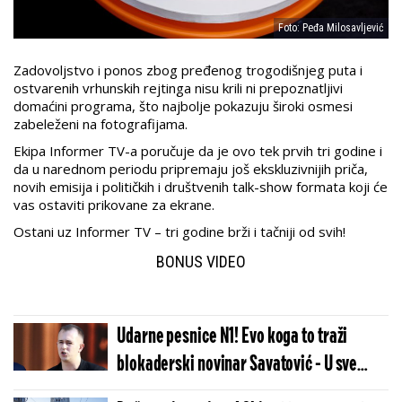
Foto: Peđa Milosavljević
Zadovoljstvo i ponos zbog pređenog trogodišnjeg puta i
ostvarenih vrhunskih rejtinga nisu krili ni prepoznatljivi
domaćini programa, što najbolje pokazuju široki osmesi
zabeleženi na fotografijama.
Ekipa Informer TV-a poručuje da je ovo tek prvih tri godine i
da u narednom periodu pripremaju još ekskluzivnijih priča,
novih emisija i političkih i društvenih talk-show formata koji će
vas ostaviti prikovane za ekrane.
Ostani uz Informer TV – tri godine brži i tačniji od svih!
BONUS VIDEO
Udarne pesnice N1! Evo koga to traži
blokaderski novinar Savatović - U sve
umešan i njegov bivši šef (VIDEO)