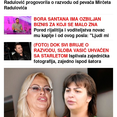
BIVŠI RIJALITI PAR PRODAJE KUĆU U KOJU SU
ULOŽILI 200.000 EVRA
Sagradili vilu na Kosmaju i
pokrenuli biznis, a sada im hitno treba novac: "To je
razlog prodaje"
"ZAJEDNO SMO USPELI"
Premijer otkrio šta je
spaslo Mađarsku tokom paklenog talasa