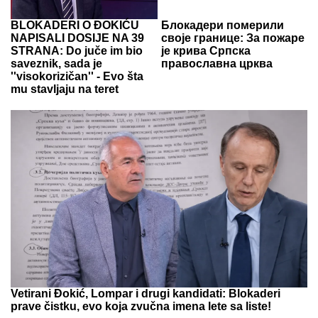
BLOKADERI O ĐOKIĆU
Блокадери померили
NAPISALI DOSIJE NA 39
своје границе: За пожаре
STRANA: Do juče im bio
је крива Српска
saveznik, sada je
православна црква
''visokorizičan'' - Evo šta
mu stavljaju na teret
Vetirani Đokić, Lompar i drugi kandidati: Blokaderi
prave čistku, evo koja zvučna imena lete sa liste!