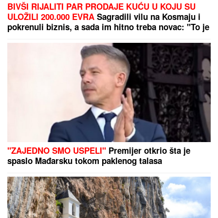
DRAMA U ČAČKU
Eksplodirala plinska boca, teško
povređen muškarac