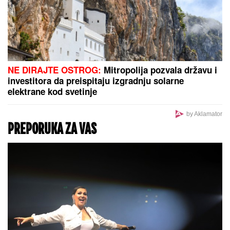
"KAKAV TO PSIHOPATA MOŽE BITI"
Turčin živeo sa ženom u stanu u
Borči u kojem je ubio Ruskinju:
Isplivali stravični detalji