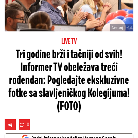
Nemanja Ivšić
LIVE TV
Tri godine brži i tačniji od svih!
Informer TV obeležava treći
rođendan: Pogledajte ekskluzivne
fotke sa slavljeničkog Kolegijuma!
(FOTO)
0