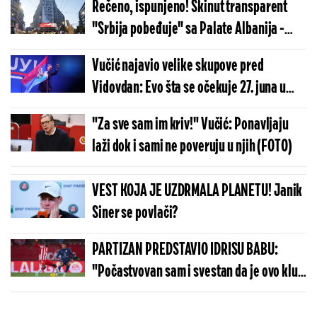
Rečeno, ispunjeno! Skinut transparent
"Srbija pobeđuje" sa Palate Albanija -
blokaderi nastavili da maltretiraju ekipu
Vučić najavio velike skupove pred
Informera (FOTO)
Vidovdan: Evo šta se očekuje 27. juna u
Beogradu
"Za sve sam im kriv!" Vučić: Ponavljaju
laži dok i sami ne poveruju u njih (FOTO)
VEST KOJA JE UZDRMALA PLANETU! Janik
Siner se povlači?
PARTIZAN PREDSTAVIO IDRISU BABU:
"Počastvovan sam i svestan da je ovo klub
sa velikom istorijom"