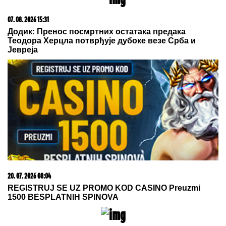
AJKULE OPKOLILE ANĐELU I
GASTOZA
Pokazali kako se provode
na Maldivima nakon POMIRENJA i
pred njen ulazak u "Elitu 10" -
komentari samo pljušte (VIDEO)
"SMETALI SU MU MOJI IZLASCI"
Voditeljka Ana