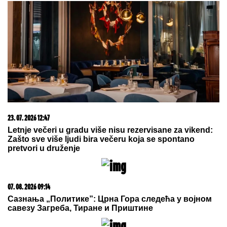
Legendarni Boris Beker provodi leto sa ZGODNIM
SINOVIMA, porodična fotografija ZAPALILA
Instagram: Ovo je prizor kakav se RETKO viđa!
Trnovu Petku mnogi mešaju sa
Svetom Petkom: Evo po čemu se
razlikuju i zašto jedna na ikonama
drži PLOČICU SA OČIMA