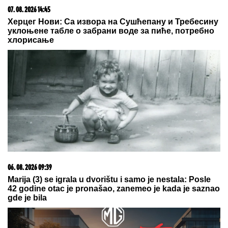
Radulović progovorila o razvodu od pevača Mirčeta
Radulovića
BORA SANTANA IMA OZBILJAN
BIZNIS ZA KOJI SE MALO ZNA
Pored rijalitija i voditeljstva novac
mu kaplje i od ovog posla: "Ljudi mi
dolaze svakodnevno"
(FOTO) DOK SVI BRUJE O
RAZVODU, SLOBA VASIĆ UHVAĆEN
SA STARLETOM
Isplivala zajednička
fotografija, zajedno ispod šatora