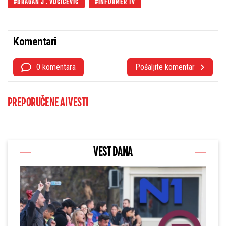
DRAGAN J . VUČIĆEVIĆ
INFORMER TV
Komentari
0 komentara
Pošaljite komentar
PREPORUČENE AI VESTI
VEST DANA