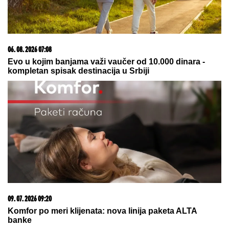
NINA BADRIĆ SE SLIKA U KUPAĆEM NA STENAMA
Napunila 54 godine i mami poglede na čuvenom
ostrvu (FOTO)
LANČANI SUDAR NA GAZELI
Jedna
osoba odmah prevezena u bolnicu,
stvaraju se gužve
PEVAČICA TRPELA NASILJE OD
BIVŠEG PARTNERA
Sada objasnila
kako prepoznati MANIPULATORA:
"Intuicija me je od početka
upozoravala"