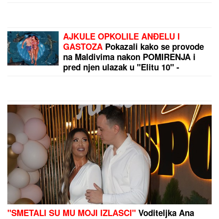
"IMAO SAM PET PROPUŠTENIH
POZIVA"
Darko Tanasijević i dalje u
ogromnom strahu za svoju porodicu,
požar se približio njihovoj kući:
"Prva reč koju sam čuo -
IZGOREĆEMO"