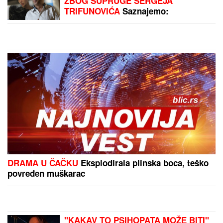
odmah prevezena u
bolnicu, stvaraju se
gužve
by Aklamator
PREPORUKA ZA VAS
MILICA NAMAMILA PEKARA (73) ZBOG INTIMNIH
ODNOSA, PA GA ZVERSKI MUČILA DO SMRTI!
Otkrivamo detalje ubistva na Karaburmi koji LEDE
KRV: Izdahnuo u najgorim mukama dok su ga