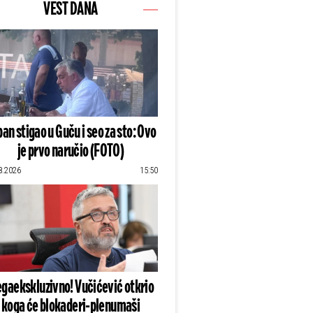
VEST DANA
an stigao u Guču i seo za sto: Ovo
je prvo naručio (FOTO)
8.2026
15:50
gaekskluzivno! Vučićević otkrio
koga će blokaderi-plenumaši