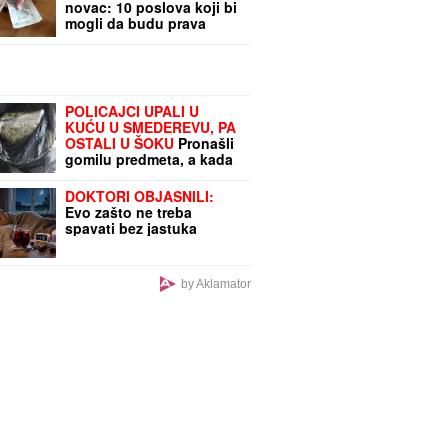
novac: 10 poslova koji bi
mogli da budu prava
poslovna prilika u Srbiji,
mogu dobro da se isplate
POLICAJCI UPALI U
KUĆU U SMEDEREVU, PA
OSTALI U ŠOKU
Pronašli
gomilu predmeta, a kada
su ugledali OVO odmah
je usledilo hapšenje
DOKTORI OBJASNILI:
Evo zašto ne treba
spavati bez jastuka
by Aklamator