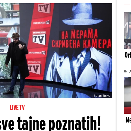
Orb
07.0
Zoran Sinko
LIVE TV
ve tajne poznatih!
Me