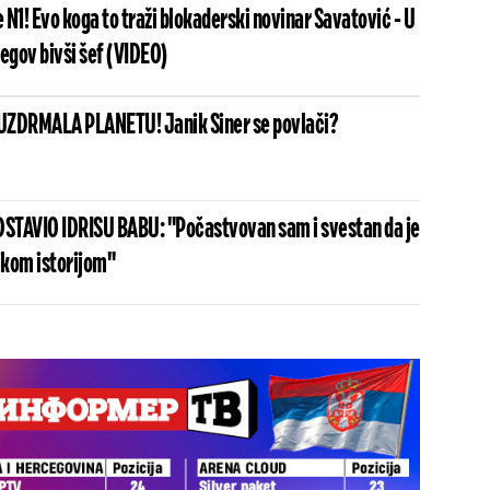
N1! Evo koga to traži blokaderski novinar Savatović - U
egov bivši šef (VIDEO)
UZDRMALA PLANETU! Janik Siner se povlači?
STAVIO IDRISU BABU: "Počastvovan sam i svestan da je
ikom istorijom"