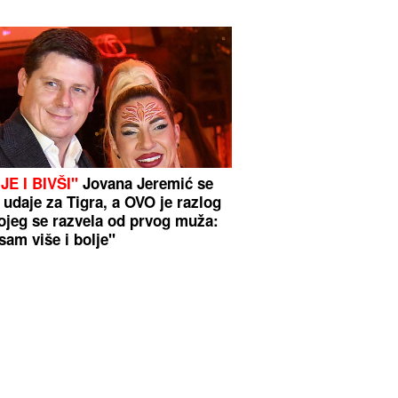
JE I BIVŠI"
Jovana Jeremić se
 udaje za Tigra, a OVO je razlog
ojeg se razvela od prvog muža:
sam više i bolje"