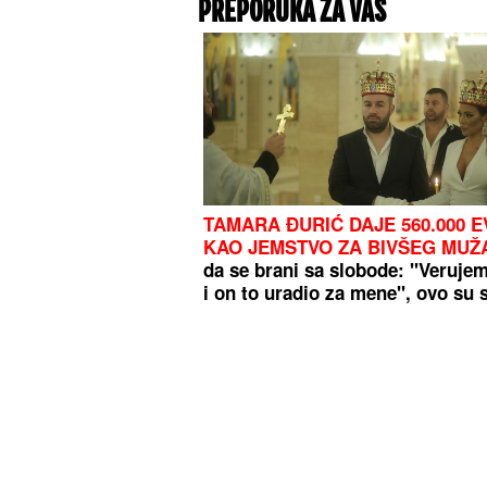
PREPORUKA ZA VAS
TAMARA ĐURIĆ DAJE 560.000 
KAO JEMSTVO ZA BIVŠEG MUŽ
da se brani sa slobode: "Verujem
i on to uradio za mene", ovo su 
detalji