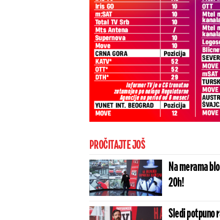
PROČITAJTE JOŠ
Na merama blok
20h!
Sledi potpuno 