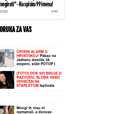
"nogirati" - Na spisku 99 imena!
8.2026
10:40
ORUKA ZA VAS
CRVENI ALARM U
HRVATSKOJ!
Pakao na
Jadranu dostiže 38
stepeni, stiže POTOP I
OLUJNA BURA
(FOTO) DOK SVI BRUJE O
RAZVODU, SLOBA VASIĆ
UHVAĆEN SA
STARLETOM
Isplivala
zajednička fotografija,
zajedno ispod šatora
Mnogi ih nisu ni
razmatrali, a donose