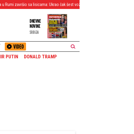
sa lisicama: Ukrao čak šest vozila, dva slupao, pa pokušao da pobegne policiji
DNEVNE
NOVINE
SRBIJA
T
IR PUTIN
DONALD TRAMP