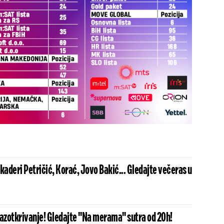
aderi Petričić, Korać, Jovo Bakić... Gledajte večeras u
razotkrivanje! Gledajte "Na merama" sutra od 20h!