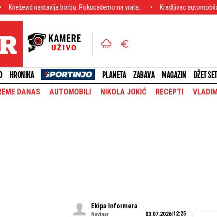
avlja borbu: Pokucaćemo na vrata...
Kradljivac automobila u Rumi završio 
O
HRONIKA
PLANETA
ZABAVA
MAGAZIN
DŽET SE
REME DANAS
AUTOMOBILI
NIKOLA JOKIĆ
RECEPTI
VLADIM
Ekipa Informera
12:25
03.07.2026
Novinar