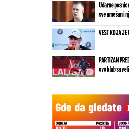
Udarne pesnice 
sve umešan i nj
VEST KOJA JE 
PARTIZAN PRED
ovo klub sa vel