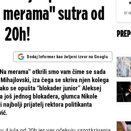
a merama" sutra od
07.0
20h!
PREP
Dodaj Informer kao željeni izvor na Googlu
"Na merama" otkrili smo vam čime se sada
Mihajlovski, iza čega se skriva njen kolega
ako se opušta “blokader junior” Aleksej
oda još jednog blokadera, glumca Nikole
 najbolji prijatelj rektora politikanta
ić.
u 4.jula
od 20h jer vas očekuju razotkrivanja