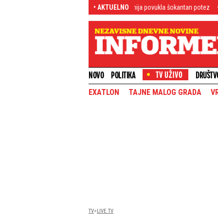
Sukob Madrida i Rima bukti: Španija povukla šokantan potez
• AKTUELNO
Knežević nast
NOVO
POLITIKA
DRUŠTV
EXATLON
TAJNE MALOG GRADA
V
TV
LIVE TV