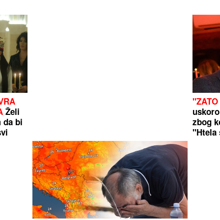
EVRA
"ZATO 
A
Želi
uskoro
 da bi
zbog k
svi
"Htela 