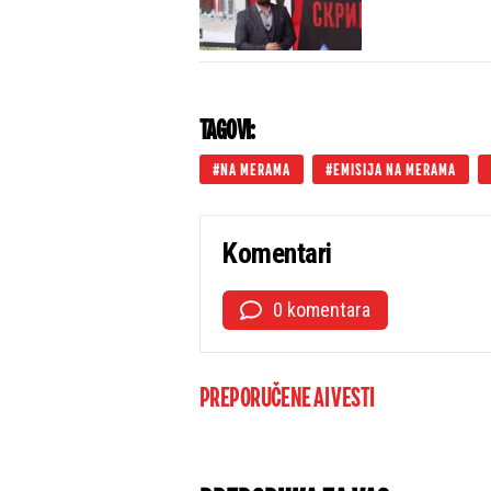
TAGOVI:
NA MERAMA
EMISIJA NA MERAMA
Komentari
0 komentara
PREPORUČENE AI VESTI