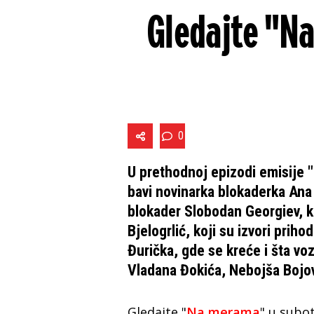
Gledajte "N
0
U prethodnoj epizodi emisije 
bavi novinarka blokaderka Ana 
blokader Slobodan Georgiev, k
Bjelogrlić, koji su izvori prih
Đurička, gde se kreće i šta vozi
Vladana Đokića, Nebojša Bojov
Gledajte "
Na merama
" u subot