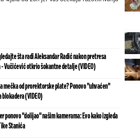
gledajte šta radi Aleksandar Radić nakon pretresa
 - Vučićević otkrio šokantne detalje (VIDEO)
` ta mečka od prorektorske plate? Ponovo "uhvaćen"
a blokadera (VIDEO)
r ponovo "dolijao" našim kamerama: Evo kako izgleda
Tike Stanića