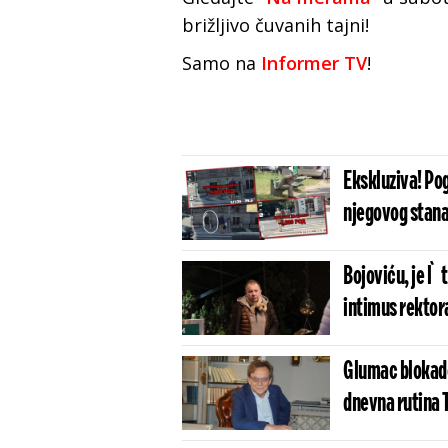
brižljivo čuvanih tajni!
Samo na
Informer TV
!
Ekskluziva! Po
njegovog stana
Bojoviću, je l
intimus rektor
Glumac blokade
dnevna rutina 