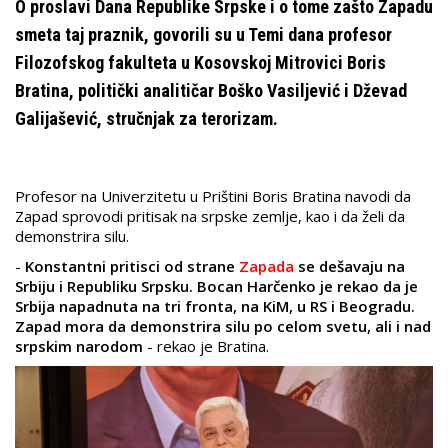
O proslavi Dana Republike Srpske i o tome zašto Zapadu
smeta taj praznik, govorili su u Temi dana profesor
Filozofskog fakulteta u Kosovskoj Mitrovici Boris
Bratina, politički analitičar Boško Vasiljević i Dževad
Galijašević, stručnjak za terorizam.
Profesor na Univerzitetu u Prištini Boris Bratina navodi da
Zapad sprovodi pritisak na srpske zemlje, kao i da želi da
demonstrira silu.
-
Konstantni pritisci od strane
Zapada
se dešavaju na
Srbiju i Republiku Srpsku. Bocan Harčenko je rekao da je
Srbija napadnuta na tri fronta, na KiM, u RS i Beogradu.
Zapad mora da demonstrira silu po celom svetu, ali i nad
srpskim narodom
- rekao je Bratina.