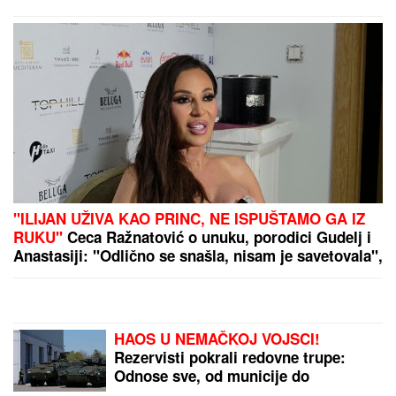
PREPORUKA ZA VAS
"TO MU JE MOJ POKLON ZA SVADBU"
Jovana
Jeremić brutalno o Draganovoj veridbi, DETALJIMA
VENČANJA SA TIGROM, žestoko preti:"Nisam ušla
u pekaru da pravim kiflice" (VIDEO)