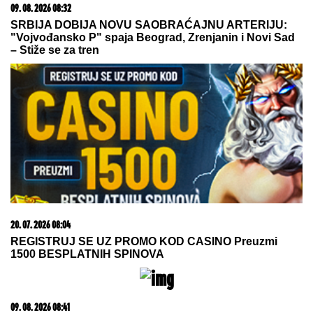
HUMANOST NA DELU:
Fondacija
Mozzart nastavlja svoju misiju širom
Srbije
Slika Megan Markl iz SREDNJE
ŠKOLE zapanjila ljude: "OPERISALA
JE NOS", tvrde plastični hirurzi:
Razlika "pre i posle" ne može da se
prenebegne - vojvotkinja pokrenula
trend u estetskoj hirurgiji
"Kriminalci plaču kad me vide!" Mnogi ne znaju
čime se nekadašnji voditelj Lude kuće bavi daleko