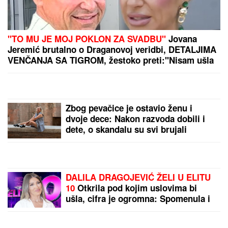
TEŠKO JE POVREĐENA!
Najnoviji detalji ubadanja
tinejdžerke (18) u samom
centru Beograda: Oglasili
se iz Hitne pomoći
JEDAN STAN, PODELJEN
NA DVA DELA:
Glumac
kupio stan sa bivšom
ženom, sada će mu biti
PRVA KOMŠINICA -
pokazali koliko su i dalje
by Aklamator
bliski!