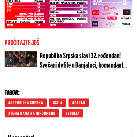
PROČITAJTE JOŠ
Republika Srpska slavi 32. rođendan!
Svečani defile u Banjaluci, komandant
predao raport Dodiku (FOTO)
TAGOVI:
REPUBLIKA SRPSKA
SILA
ZAPAD
TEMA DANA NA INFORMERU
SRBIJA