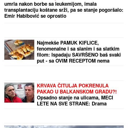
SJAJNE VESTI ZA PARTIZAN:
Crno-
beli sve bliži grupnoj fazi Lige
konferencije!