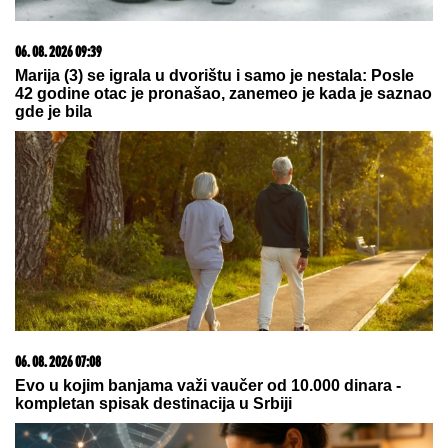
umrla nakon borbe sa leukemijom, imala
transplantaciju koštane srži, pa se stanje pogoršalo:
Emir Habibović se oprostio
Najmekše PAMUK KIFLICE,
fenomenalne i sa slanim i sa slatkim
filom: Ispadaju SAVRŠENO baš svaki
put - sa OVIM RECEPTOM nema
greške
KRVAVA ČITULJA POKRENULA
PAKAO U BALKANSKOM GRADU?!
Opsadno stanje na ulicama, MECI
LETE NA SVE STRANE: Drama
počela ubistvom na sastanku zbog
duga Zviceru, onda je usledio HAOS
(FOTO)