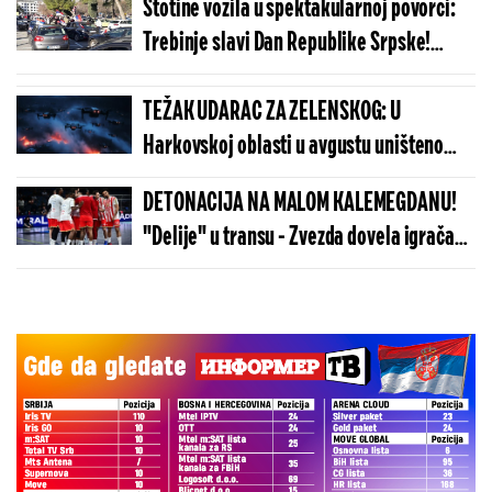
Stotine vozila u spektakularnoj povorci:
Trebinje slavi Dan Republike Srpske!
(VIDEO)
TEŽAK UDARAC ZA ZELENSKOG: U
Harkovskoj oblasti u avgustu uništeno
više od 100 „baba jaga“
DETONACIJA NA MALOM KALEMEGDANU!
"Delije" u transu - Zvezda dovela igrača
Real Madrida!