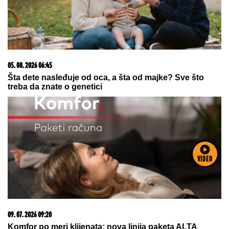
06. 08. 2026 09:39
Marija (3) se igrala u dvorištu i samo je nestala: Posle
42 godine otac je pronašao, zanemeo je kada je saznao
gde je bila
VIDEO
06. 08. 2026 07:08
Evo u kojim banjama važi vaučer od 10.000 dinara -
kompletan spisak destinacija u Srbiji