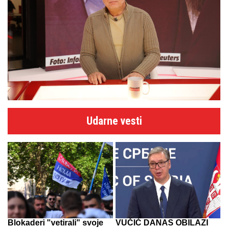
Udarne vesti
Blokaderi "vetirali" svoje
VUČIĆ DANAS OBILAZI