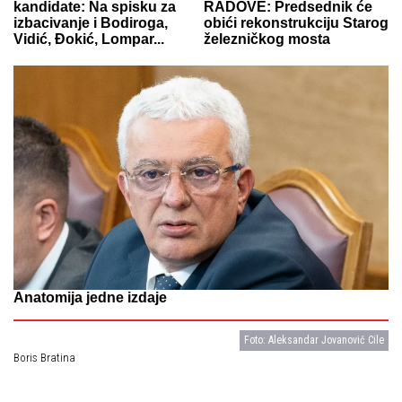
kandidate: Na spisku za
RADOVE: Predsednik će
izbacivanje i Bodiroga,
obići rekonstrukciju Starog
Vidić, Đokić, Lompar...
železničkog mosta
Anatomija jedne izdaje
Foto: Aleksandar Jovanović Cile
Boris Bratina