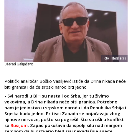
Foto: informer.rs
Dževad Galijašević
Politički analitičar Boško Vasiljević ističe da Drina nikada neće
biti granica i da će srpski narod biti jedno.
-
Svi narodi u BiH su nastali od Srba, jer tu živimo
vekovima, a Drina nikada neće biti granica. Potrebno
nam je jedinstvo u srpskom narodu i da Republika Srbija i
Srpska budu jedno. Pritisci Zapada se pojačavaju zbog
njihove nervoze, pošto su pogrešili što su ušli u konflikt
sa
Rusijom
. Zapad pokušava da ispolji silu nad manjom
zemljom da bi ostvario bled sjaj nekadašnje snage
-