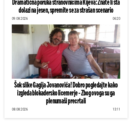
Dramatična poruka stranovnicima Kijeva: Znate li šta
dolazi na jesen, spremite se za strašan scenario
09.08.2026
06:20
Šok slike Gagija Jovanovića! Dobro pogledajte kako
izgleda blokadersko licemerje - Zbog ovoga su ga
plenumaši precrtali
08.08.2026
13:11