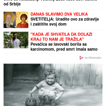
ON JE NOVI UČESNIK ELITE 10
Željko Mitrović
potvrdio njegov ulazak: Nestao iz javnosti, pa pravio
skandale i bio hapšen
by Aklamator
PREPORUKA ZA VAS
"MNOGO SAM TUŽAN, POČIVAJ U MIRU"
Pevačica