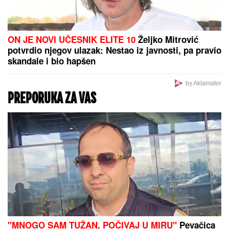
HAOS U NEMAČKOJ VOJSCI!
Rezervisti pokrali redovne trupe:
Odnose sve, od municije do
naoružanja – Berlin u PANICI!