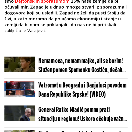
smo
Dejtonskim sporazumom
25% naše zemlje da bi
očuvali mir. Zapad je ukinuo mnoge stvari iz sporazuma i
dogovora koji su usledili. Zapad ne želi da pusti Srbiju da
živi, a zato moramo da pojačamo ekonomiju i stanje u
zemlji da bi nam se priklanjali i da nas ne bi pritiskali
-
zaključio je Vasiljević.
Nemam oca, nemam majke, ali se borim!
Služen pomen Spomenku Gostiću, dečaku
koji je ostao na večnoj straži (VIDEO)
Vatromet u Beogradu i Banjaluci povodom
Dana Republike Srpske! (VIDEO)
General Ratko Mladić pomno prati
situaciju u regionu! Uskoro očekuje važnu
posetu u Hagu!