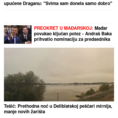
DALILA DRAGOJEVIĆ ŽELI U ELITU
10
Otkrila pod kojim uslovima bi
ušla, cifra je ogromna: Spomenula i
skandal sa Dragojevićem