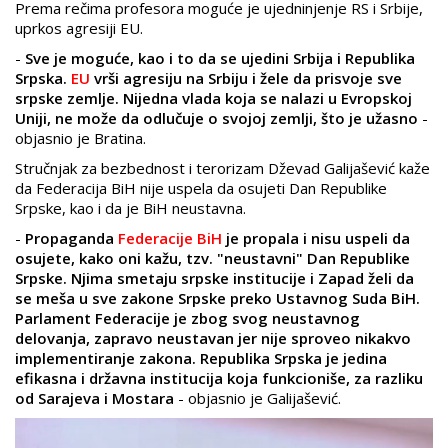
Prema rečima profesora moguće je ujedninjenje RS i Srbije,
uprkos agresiji EU.
-
Sve je moguće, kao i to da se ujedini Srbija i Republika
Srpska.
EU
vrši agresiju na Srbiju i žele da prisvoje sve
srpske zemlje. Nijedna vlada koja se nalazi u Evropskoj
Uniji, ne može da odlučuje o svojoj zemlji, što je užasno
-
objasnio je Bratina.
Stručnjak za bezbednost i terorizam Dževad Galijašević kaže
da Federacija BiH nije uspela da osujeti Dan Republike
Srpske, kao i da je BiH neustavna.
-
Propaganda
Federacije BiH
je propala i nisu uspeli da
osujete, kako oni kažu, tzv. "neustavni" Dan Republike
Srpske. Njima smetaju srpske institucije i Zapad želi da
se meša u sve zakone Srpske preko Ustavnog Suda BiH.
Parlament Federacije je zbog svog neustavnog
delovanja, zapravo neustavan jer nije sproveo nikakvo
implementiranje zakona. Republika Srpska je jedina
efikasna i državna institucija koja funkcioniše, za razliku
od Sarajeva i Mostara
- objasnio je Galijašević.