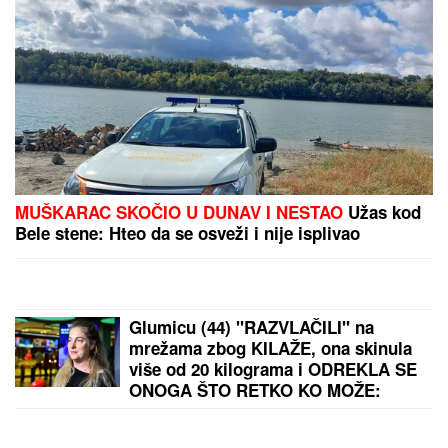
(VIDEO) JOVANA JEREMIĆ PREKINULA JUTARNJI
PROGRAM
Svi misle da su ove brutalne reči
upućene Draganu: "Svima sam donela samo dobro"