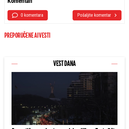
Komentari
0 komentara
Pošaljite komentar
PREPORUČENE AI VESTI
VEST DANA