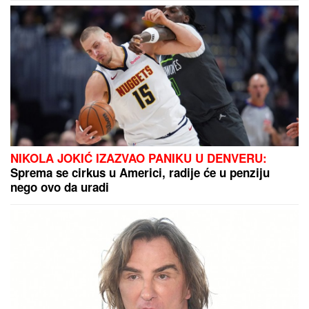
"ILIJAN UŽIVA KAO PRINC, NE ISPUŠTAMO GA IZ
RUKU"
Ceca Ražnatović o unuku, porodici Gudelj i
Anastasiji: "Odlično se snašla, nisam je savetovala",
spomenula i novi album posle 10 godina