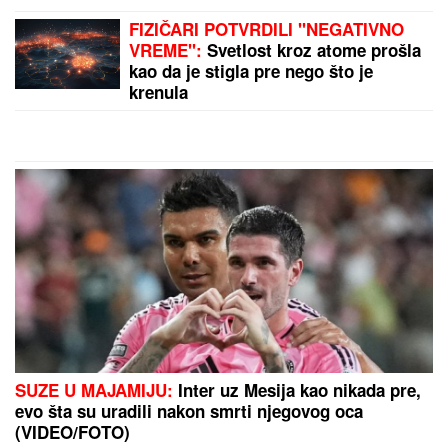
PREOKRET U MAĐARSKOJ:
Mađar
povukao ključan potez - Andraš Baka
prihvatio nominaciju za predsednika
Tešić: Prethodna noć u Deliblatskoj peščari mirnija,
manje novih žarišta