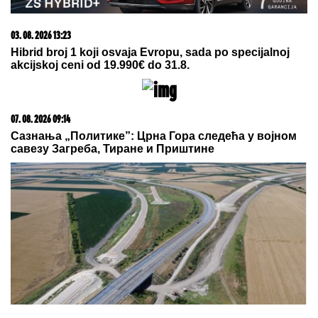
FIZIČARI POTVRDILI "NEGATIVNO
VREME":
Svetlost kroz atome prošla
kao da je stigla pre nego što je
krenula
SUZE U MAJAMIJU:
Inter uz Mesija kao nikada pre,
evo šta su uradili nakon smrti njegovog oca
(VIDEO/FOTO)