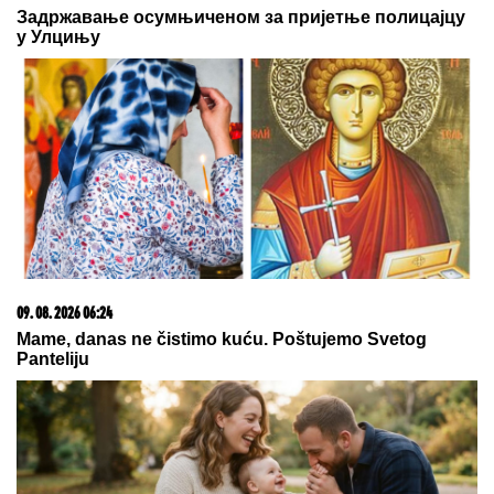
od Srbije
DANAS SLAVIMO DVA VELIKA
SVETITELjA: Uradite ovo za zdravlje
i zaštitite svoj dom
"KADA JE SHVATILA DA DOLAZI
KRAJ TO NAM JE TRAŽILA"
Pevačica se lavovski borila sa
karcinomom, pred smrt imala samo
jedan zahtev: "Trudimo se da joj
ispunimo želju"
by Aklamator