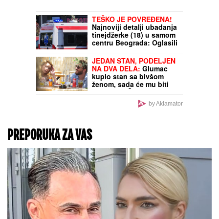
ZA SVADBU"
Jovana
Jeremić brutalno o
Draganovoj veridbi,
DETALJIMA VENČANJA
SA TIGROM, žestoko
preti:"Nisam ušla u
pekaru da pravim kiflice"
(VIDEO)
Detaljan cenovnik: Evo
koliko koštaju ležaljke u
Grčkoj ovog leta i gde se
dobiju uz piće, a gde su
papreno skupe