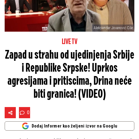
Aleksandar Jovanović Cile
LIVE TV
Zapad u strahu od ujedinjenja Srbije
i Republike Srpske! Uprkos
agresijama i pritiscima, Drina neće
biti granica! (VIDEO)
0
Dodaj Informer kao željeni izvor na Googlu