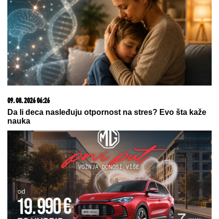
MUŠKARAC SKOČIO U DUNAV I NESTAO
Užas kod
Bele stene: Hteo da se osveži i nije isplivao
Glumicu (44) "RAZVLAČILI" na
mrežama zbog KILAŽE, ona skinula
više od 20 kilograma i ODREKLA SE
ONOGA ŠTO RETKO KO MOŽE:
"Mislili su da sam bolesna"