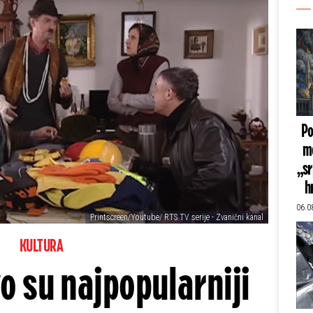
Po
mo
„sr
h
06.0
Printscreen/Youtube/ RTS TV serije - Zvanični kanal
KULTURA
 su najpopularniji