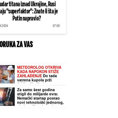
udar titana iznad Ukrajine, Rusi
aju "superfaktor": Znate li šta je
Putin napravio?
8.2026
07:00
ORUKA ZA VAS
METEOROLOG OTKRIVA
KADA NAPOKON STIŽE
ZAHLAĐENJE
Do tada
vatrena kupola prži
Srbiju: Na direktnom
suncu čeka nas JEZIVIH
Za samo šest godina
48 STEPENI
stigli do milijarde evra:
Nemački startap postao
novi tehnološki jednorog,
slede velika ulaganja