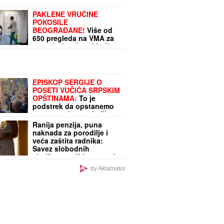
PAKLENE VRUĆINE
POKOSILE
BEOGRAĐANE!
Više od
650 pregleda na VMA za
samo jedan dan: Ljudi
masovno kolabiraju na
ulicama, a povrede su
JEZIVE
EPISKOP SERGIJE O
POSETI VUČIĆA SRPSKIM
OPŠTINAMA:
To je
podstrek da opstanemo
na prostorima sa kojih
smo prognani 1995.
Ranija penzija, puna
naknada za porodilje i
veća zaštita radnika:
Savez slobodnih
sindikata traži izmene tri
zakona
by Aklamator