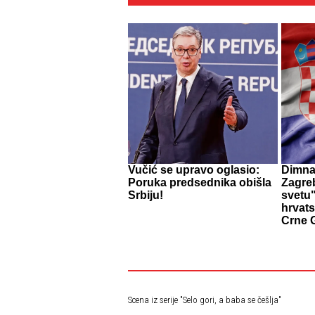
Vučić se upravo oglasio:
Dimna 
Poruka predsednika obišla
Zagre
Srbiju!
svetu"
hrvats
Crne 
Scena iz serije "Selo gori, a baba se češlja"