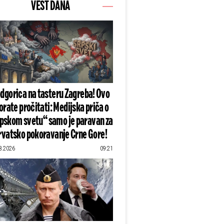
VEST DANA
dgorica na tasteru Zagreba! Ovo
rate pročitati: Medijska priča o
pskom svetu“ samo je paravan za
rvatsko pokoravanje Crne Gore!
8.2026
09:21