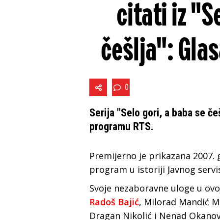
citati iz "S
češlja": Glas
0
Serija "Selo gori, a baba se če
programu RTS.
Premijerno je prikazana 2007. g
program u istoriji Javnog servis
Svoje nezaboravne uloge u ovo
Radoš Bajić
, Milorad Mandić M
Dragan Nikolić i Nenad Okanov