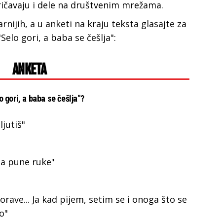
ričavaju i dele na društvenim mrežama.
rnijih, a u anketi na kraju teksta glasajte za
"Selo gori, a baba se češlja":
ANKETA
lo gori, a baba se češlja"?
ljutiš"
na pune ruke"
orave... Ja kad pijem, setim se i onoga što se
o"