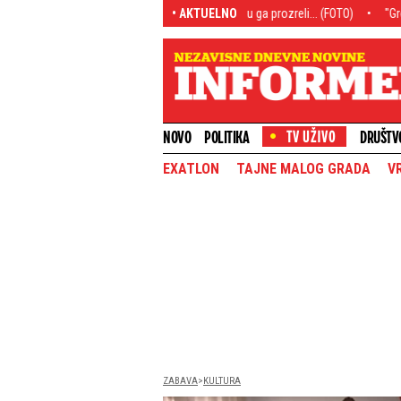
ilasa - Pred brodolomom je, svi su ga prozreli... (FOTO)
• AKTUELNO
"Grobari" će odlep
NOVO
POLITIKA
DRUŠTV
EXATLON
TAJNE MALOG GRADA
V
ZABAVA
KULTURA