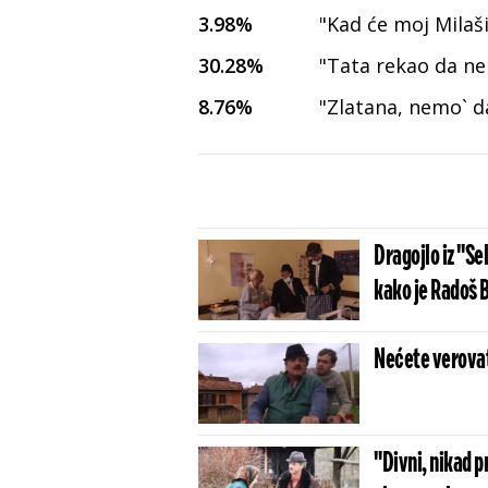
3.98%
"Kad će moj Milaš
30.28%
"Tata rekao da ne 
8.76%
"Zlatana, nemo` d
Dragojlo iz "Sel
kako je Radoš 
Nećete verovati
"Divni, nikad p