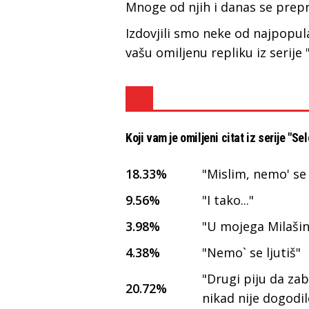
Mnoge od njih i danas se prep
Izdovjili smo neke od najpopula
vašu omiljenu repliku iz serije 
Koji vam je omiljeni citat iz serije "Se
18.33%
"Mislim, nemo' se 
9.56%
"I tako..."
3.98%
"U mojega Milaši
4.38%
"Nemo` se ljutiš"
"Drugi piju da zab
20.72%
nikad nije dogodil