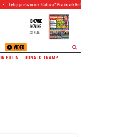
lazni rok: Gotovo? Prvi čovek Bešiktaša otkrio istinu o Vlahoviću, Hrvatu 5 miliona
DNEVNE
NOVINE
SRBIJA
T
IR PUTIN
DONALD TRAMP