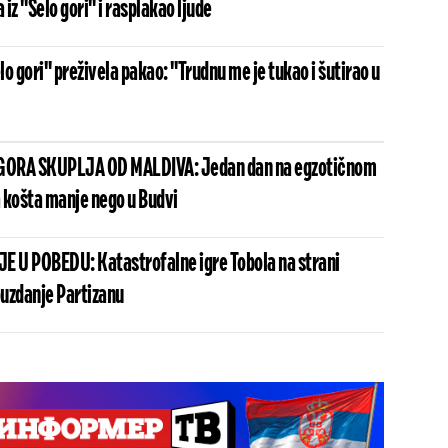
iz "Selo gori" i rasplakao ljude
elo gori" preživela pakao: "Trudnu me je tukao i šutirao u
 GORA SKUPLJA OD MALDIVA: Jedan dan na egzotičnom
 košta manje nego u Budvi
 U POBEDU: Katastrofalne igre Tobola na strani
uzdanje Partizanu