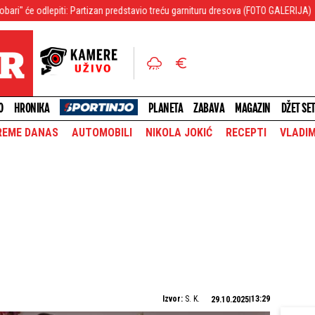
iti: Partizan predstavio treću garnituru dresova (FOTO GALERIJA)
Letnji pre
O
HRONIKA
PLANETA
ZABAVA
MAGAZIN
DŽET SE
REME DANAS
AUTOMOBILI
NIKOLA JOKIĆ
RECEPTI
VLADIM
Izvor:
S. K.
13:29
29.10.2025