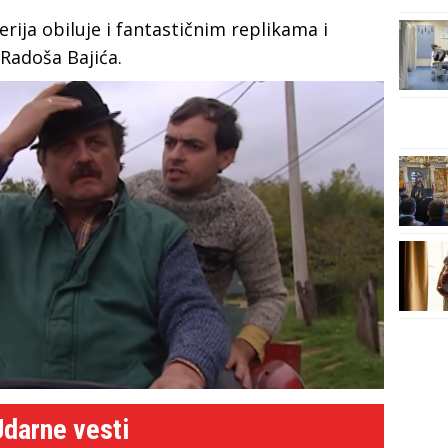
rija obiluje i fantastičnim replikama i
a Radoša Bajića.
Udarne vesti