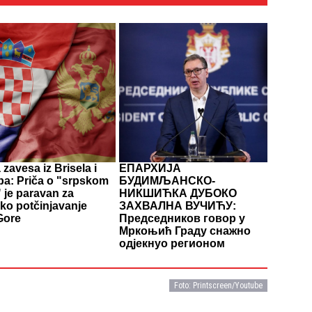
zavesa iz Brisela i
ЕПАРХИЈА
ba: Priča o "srpskom
БУДИМЉАНСКО-
 je paravan za
НИКШИЋКА ДУБОКО
ko potčinjavanje
ЗАХВАЛНА ВУЧИЋУ:
Gore
Председников говор у
Мркоњић Граду снажно
одјекнуо регионом
Foto: Printscreen/Youtube