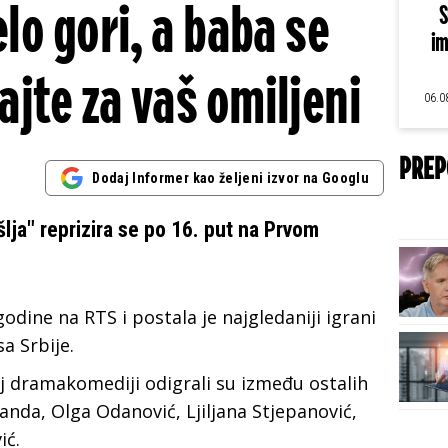
elo gori, a baba se
S
im
ajte za vaš omiljeni
06.0
PREP
Dodaj Informer kao željeni izvor na Googlu
šlja" reprizira se po 16. put na Prvom
odine na RTS i postala je najgledaniji igrani
a Srbije.
j dramakomediji odigrali su između ostalih
anda, Olga Odanović, Ljiljana Stjepanović,
ić.