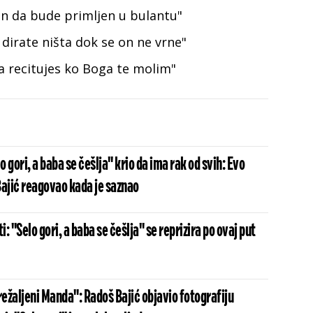
in da bude primljen u bulantu"
dirate ništa dok se on ne vrne"
a recitujes ko Boga te molim"
o gori, a baba se češlja" krio da ima rak od svih: Evo
Bajić reagovao kada je saznao
: "Selo gori, a baba se češlja" se reprizira po ovaj put
režaljeni Manda": Radoš Bajić objavio fotografiju