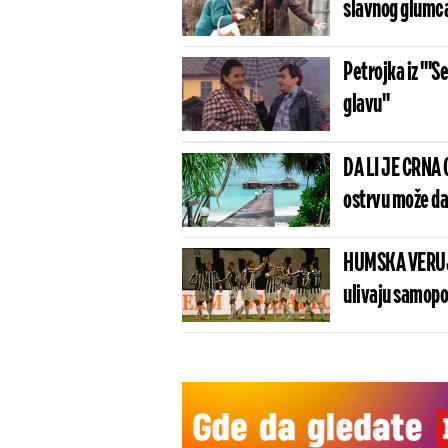
slavnog glumca 
Petrojka iz "'S
glavu"
DA LI JE CRNA
ostrvu može da
HUMSKA VERUJE
ulivaju samopo