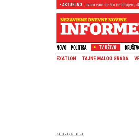
Fukcionerska kampanja? Izvinjavam vam se što ne letujem, što se ne sunčam
• AKTUELNO
NOVO
POLITIKA
DRUŠTV
EXATLON
TAJNE MALOG GRADA
V
ZABAVA
KULTURA