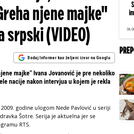
S
Greha njene majke"
im
a srpski (VIDEO)
06.0
PREP
Dodaj Informer kao željeni izvor na Googlu
njene majke" Ivana Jovanović je pre nekoliko
le nacije nakon intervjua u kojem je rekla
a 2009. godine ulogom Nede Pavlović u seriji
dravka Šotre. Serija je aktuelna jer se
ogramu RTS.