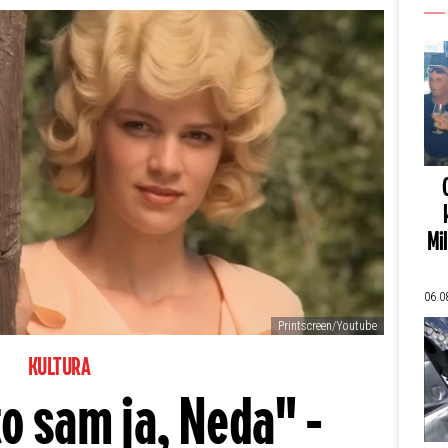
Mi
06.0
Printscreen/Youtube
KULTURA
to sam ja, Neda" -