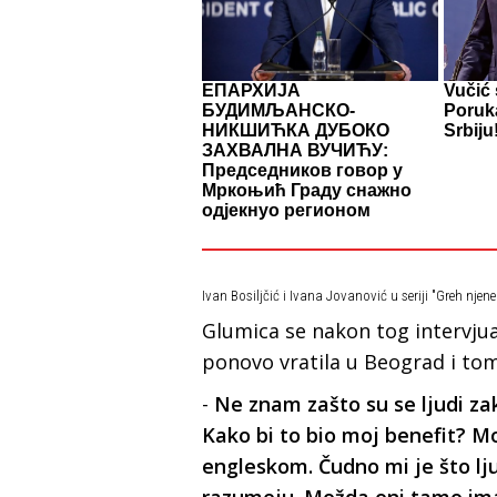
ЕПАРХИЈА
Vučić 
БУДИМЉАНСКО-
Poruk
НИКШИЋКА ДУБОКО
Srbiju
ЗАХВАЛНА ВУЧИЋУ:
Председников говор у
Мркоњић Граду снажно
одјекнуо регионом
Ivan Bosiljčić i Ivana Jovanović u seriji "Greh njen
Glumica se nakon tog intervjua 
ponovo vratila u Beograd i tom
-
Ne znam zašto su se ljudi zak
Kako bi to bio moj benefit? M
engleskom. Čudno mi je što lj