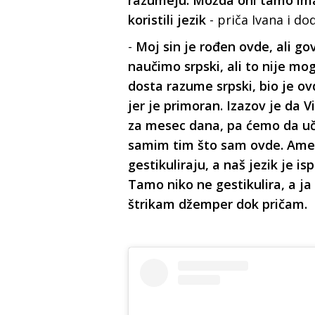
razumeju. Možda oni tamo imaj
koristili jezik
- priča Ivana i dod
-
Moj sin je rođen ovde, ali go
naučimo srpski, ali to nije mo
dosta razume srpski, bio je ov
jer je primoran. Izazov je da Vi
za mesec dana, pa ćemo da uč
samim tim što sam ovde. Američ
gestikuliraju, a naš jezik je is
Tamo niko ne gestikulira, a ja
štrikam džemper dok pričam.