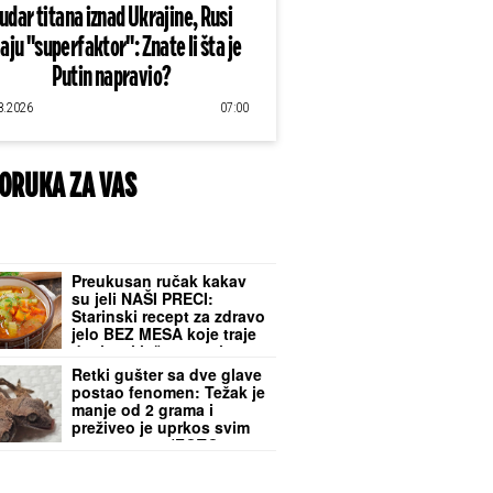
udar titana iznad Ukrajine, Rusi
aju "superfaktor": Znate li šta je
Putin napravio?
8.2026
07:00
ORUKA ZA VAS
Preukusan ručak kakav
su jeli NAŠI PRECI:
Starinski recept za zdravo
jelo BEZ MESA koje traje
danima i jača organizam
Retki gušter sa dve glave
postao fenomen: Težak je
manje od 2 grama i
preživeo je uprkos svim
prognozama (FOTO,
VIDEO)