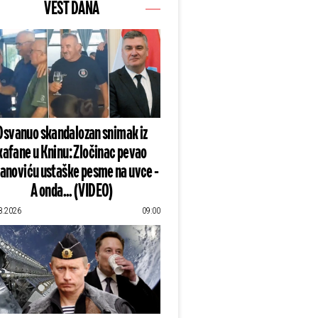
VEST DANA
Osvanuo skandalozan snimak iz
kafane u Kninu: Zločinac pevao
lanoviću ustaške pesme na uvce -
A onda... (VIDEO)
8.2026
09:00