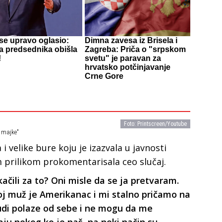
se upravo oglasio:
Dimna zavesa iz Brisela i
a predsednika obišla
Zagreba: Priča o "srpskom
!
svetu" je paravan za
hrvatsko potčinjavanje
Crne Gore
Foto: Printscreen/Youtube
e majke"
i velike bure koju je izazvala u javnosti
 prilikom prokomentarisala ceo slučaj.
ačili za to? Oni misle da se ja pretvaram.
oj muž je Amerikanac i mi stalno pričamo na
udi polaze od sebe i ne mogu da me