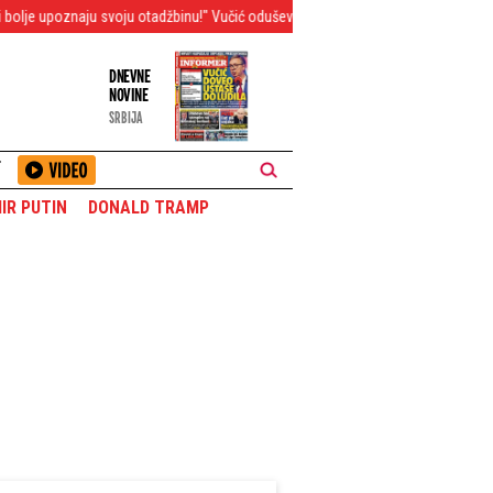
ju svoju otadžbinu!" Vučić oduševljen nakon druženja sa mališanima (FOTO/VIDEO
DNEVNE
NOVINE
SRBIJA
T
IR PUTIN
DONALD TRAMP