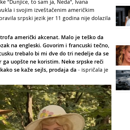
ke "Dunjice, to sam ja, Neda", Ivana
ivukla i svojim izveštačenim američkim
avila srpski jezik jer 11 godina nije dolazila
trofa američki akcenat. Malo je teško da
zak na engleski. Govorim i francuski tečno,
cusku trebalo bi mi dve do tri nedelje da se
r ga uopšte ne koristim. Neke srpske reči
) kako se kaže sejls, prodaja da
- ispričala je