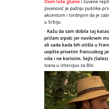
Osim loše glume
i čuvene repli
Jovanović je pažnju publike pr
akcentom i tvrdnjom da je zabor
u Srbiju.
-
Kažu da sam dobila taj katas
pričam srpski jer naviknem mo
ali sada kada bih otišla u Fran
uopšte prisetim francuskog je
više i ne koristim. Sejls (Sales
Ivana u intervjuu za Blic.