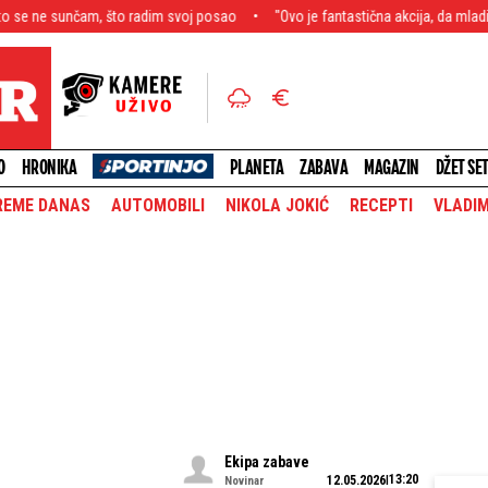
, što radim svoj posao
"Ovo je fantastična akcija, da mladi bolje upozna
O
HRONIKA
PLANETA
ZABAVA
MAGAZIN
DŽET SE
REME DANAS
AUTOMOBILI
NIKOLA JOKIĆ
RECEPTI
VLADIM
Ekipa zabave
13:20
12.05.2026
Novinar