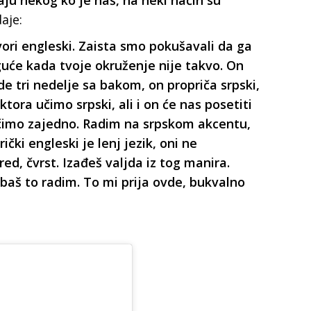
u nekog ko je naš, na neki način su
aje:
vori engleski. Zaista smo pokušavali da ga
guće kada tvoje okruženje nije takvo. On
de tri nedelje sa bakom, on propriča srpski,
ktora učimo srpski, ali i on će nas posetiti
imo zajedno. Radim na srpskom akcentu,
ki engleski je lenj jezik, oni ne
pred, čvrst. Izađeš valjda iz tog manira.
 baš to radim. To mi prija ovde, bukvalno