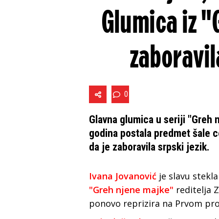
Glumica iz "
zaboravil
0
Glavna glumica u seriji "Greh 
godina postala predmet šale ce
da je zaboravila srpski jezik.
Ivana Jovanović
je slavu stekl
"Greh njene majke"
reditelja Z
ponovo reprizira na Prvom pr