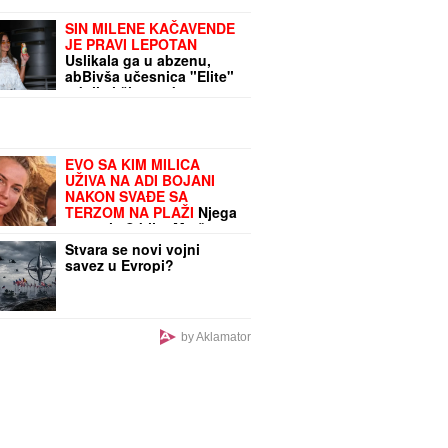
SIN MILENE KAČAVENDE
JE PRAVI LEPOTAN
Uslikala ga u abzenu,
abBivša učesnica "Elite"
otkrila i čimese bave
njeni naslednici - ovo je
prava ISTINA
EVO SA KIM MILICA
UŽIVA NA ADI BOJANI
NAKON SVAĐE SA
TERZOM NA PLAŽI
Njega
zna cela Srbija: Mreže
gore od komentara,
Stvara se novi vojni
osvanula fotografija
savez u Evropi?
by Aklamator