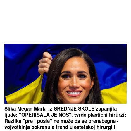
Slika Megan Markl iz SREDNJE ŠKOLE zapanjila
ljude: "OPERISALA JE NOS", tvrde plastični hirurzi:
Razlika "pre i posle" ne može da se prenebegne -
vojvotkinja pokrenula trend u estetskoj hirurgiji