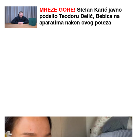
MREŽE GORE!
Stefan Karić javno
podelio Teodoru Delić, Bebica na
aparatima nakon ovog poteza