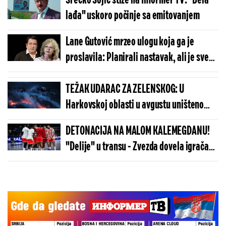
Srećko Šojić stiže na Informer TV: "Bela
lađa" uskoro počinje sa emitovanjem
Lane Gutović mrzeo ulogu koja ga je
proslavila: Planirali nastavak, ali je sve
prekinuto zbog Milene Dravić
TEŽAK UDARAC ZA ZELENSKOG: U
Harkovskoj oblasti u avgustu uništeno
više od 100 „baba jaga“
DETONACIJA NA MALOM KALEMEGDANU!
"Delije" u transu - Zvezda dovela igrača
Real Madrida!