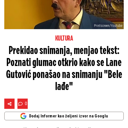
Printscreen/Youtube
KULTURA
Prekidao snimanja, menjao tekst:
Poznati glumac otkrio kako se Lane
Gutović ponašao na snimanju "Bele
lađe"
0
Dodaj Informer kao željeni izvor na Googlu