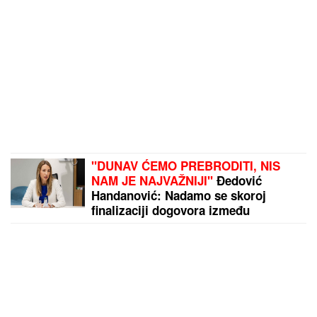
"DUNAV ĆEMO PREBRODITI, NIS
NAM JE NAJVAŽNIJI"
Đedović
Handanović: Nadamo se skoroj
finalizaciji dogovora između
"Gaspromnjefta" i "Mola"