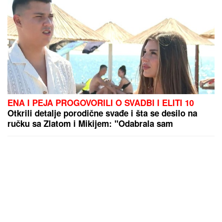
ENA I PEJA PROGOVORILI O SVADBI I ELITI 10
Otkrili detalje porodične svađe i šta se desilo na
ručku sa Zlatom i Mikijem: "Odabrala sam
venčanicu, pevaće Andreana Čekić"