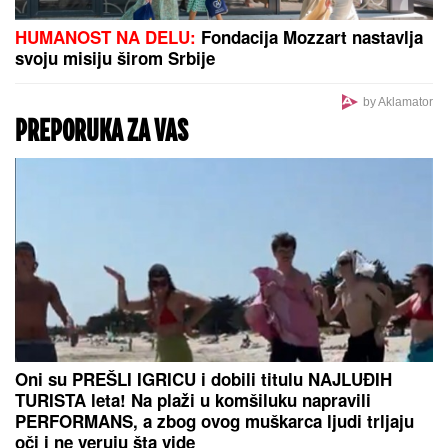
HUMANOST NA DELU:
Fondacija Mozzart nastavlja
svoju misiju širom Srbije
by Aklamator
PREPORUKA ZA VAS
Oni su PREŠLI IGRICU i dobili titulu NAJLUĐIH
TURISTA leta! Na plaži u komšiluku napravili
PERFORMANS, a zbog ovog muškarca ljudi trljaju
oči i ne veruju šta vide