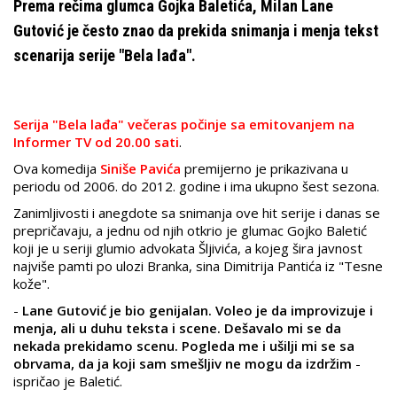
Prema rečima glumca Gojka Baletića, Milan Lane
Gutović je često znao da prekida snimanja i menja tekst
scenarija serije "Bela lađa".
Serija "Bela lađa" večeras počinje sa emitovanjem na
Informer TV od 20.00 sati
.
Ova komedija
Siniše Pavića
premijerno je prikazivana u
periodu od 2006. do 2012. godine i ima ukupno šest sezona.
Zanimljivosti i anegdote sa snimanja ove hit serije i danas se
prepričavaju, a jednu od njih otkrio je glumac Gojko Baletić
koji je u seriji glumio advokata Šljivića, a kojeg šira javnost
najviše pamti po ulozi Branka, sina Dimitrija Pantića iz "Tesne
kože".
-
Lane Gutović je bio genijalan. Voleo je da improvizuje i
menja, ali u duhu teksta i scene. Dešavalo mi se da
nekada prekidamo scenu. Pogleda me i ušilji mi se sa
obrvama, da ja koji sam smešljiv ne mogu da izdržim
-
ispričao je Baletić.