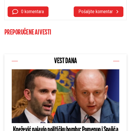
0 komentara
Pošaljite komentar
PREPORUČENE AI VESTI
VEST DANA
Knežević najavio političku bombu: Pomenuo i Spajića