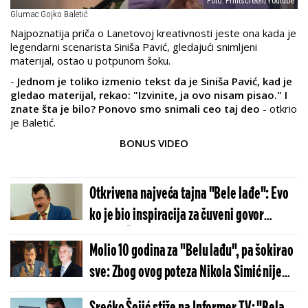
Foto: Printscreen/Youtube
Glumac Gojko Baletić
Najpoznatija priča o Lanetovoj kreativnosti jeste ona kada je
legendarni scenarista Siniša Pavić, gledajući snimljeni
materijal, ostao u potpunom šoku.
-
Jednom je toliko izmenio tekst da je Siniša Pavić, kad je
gledao materijal, rekao: "Izvinite, ja ovo nisam pisao." I
znate šta je bilo? Ponovo smo snimali ceo taj deo
- otkrio
je Baletić.
BONUS VIDEO
Otkrivena najveća tajna "Bele lađe": Evo
ko je bio inspiracija za čuveni govor
Srećka Šojića
Molio 10 godina za "Belu lađu", pa šokirao
sve: Zbog ovog poteza Nikola Simić nije
glumio Pantića u hit komediji