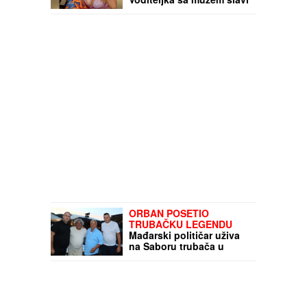
16 godina braka:
"Dovoljni smo jedno
drugom"
ORBAN POSETIO
TRUBAČKU LEGENDU
Mađarski političar uživa
na Saboru trubača u
Guči: Pozdravio se sa
muzičarima i jeo
svadbarski kupus