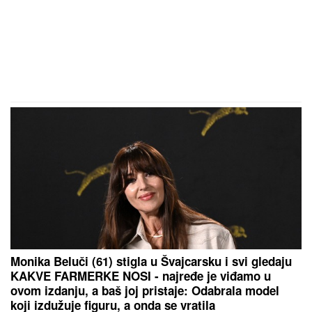
Monika Beluči (61) stigla u Švajcarsku i svi gledaju
KAKVE FARMERKE NOSI - najređe je viđamo u
ovom izdanju, a baš joj pristaje: Odabrala model
koji izdužuje figuru, a onda se vratila