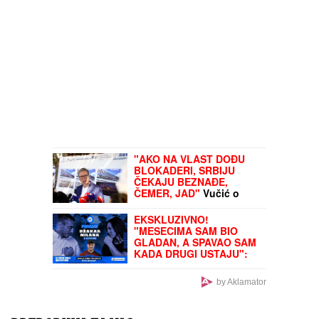
"AKO NA VLAST DOĐU
BLOKADERI, SRBIJU
ČEKAJU BEZNAĐE,
ČEMER, JAD"
Vučić o
kritikama bivše vlasti i
susretu sa Zelenskim:
EKSKLUZIVNO!
"Ne služim nikome, samo
"MESECIMA SAM BIO
Srbiji, naučite već
GLADAN, A SPAVAO SAM
jednom"
KADA DRUGI USTAJU":
Ginisovac Nikola
Vejnović o ceni ekstrema
by Aklamator
(VIDEO)