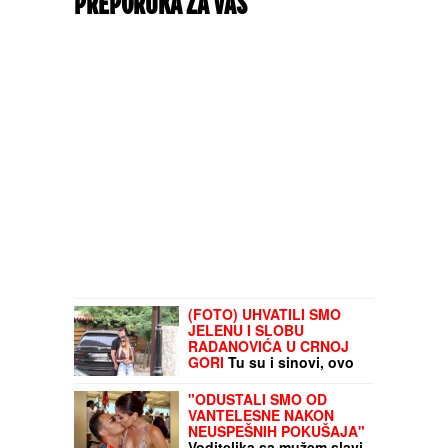
PREPORUKA ZA VAS
(FOTO) UHVATILI SMO
JELENU I SLOBU
RADANOVIĆA U CRNOJ
GORI
Tu su i sinovi, ovo
je istina o njihovom
odnosu nakon skandala
"ODUSTALI SMO OD
VANTELESNE NAKON
NEUSPEŠNIH POKUŠAJA"
Voditeljka sa mužem slavi