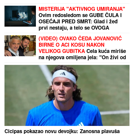
MISTERIJA "AKTIVNOG UMIRANJA"
Ovim redosledom se GUBE ČULA I
OSEĆAJI PRED SMRT: Glad i žeđ
prvi nestaju, a telo se OVOGA
POSLEDNJE ODRIČE, tvrde
(VIDEO) OVAKO ČEDA JOVANOVIĆ
NEURONAUČNICI
BIRNE O ACI KOSU NAKON
VELIKOG GUBITKA
Cela kuća miriše
na njegova omiljena jela: "On živi od
ljubavi"
Cicipas pokazao novu devojku: Zanosna plavuša