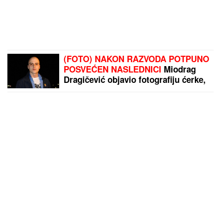
(FOTO) NAKON RAZVODA POTPUNO
POSVEĆEN NASLEDNICI
Miodrag
Dragičević objavio fotografiju ćerke,
Vasilija je mamina slika i prilika