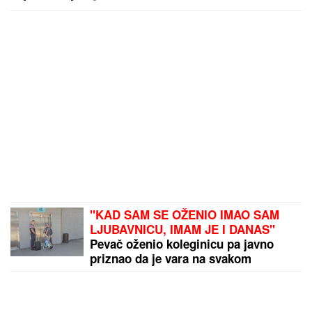
prepoznatljivom stilu
"KAD SAM SE OŽENIO IMAO SAM
LJUBAVNICU, IMAM JE I DANAS"
Pevač oženio koleginicu pa javno
priznao da je vara na svakom
koraku: "Skoro svi na estradi imaju
paralelne veze"