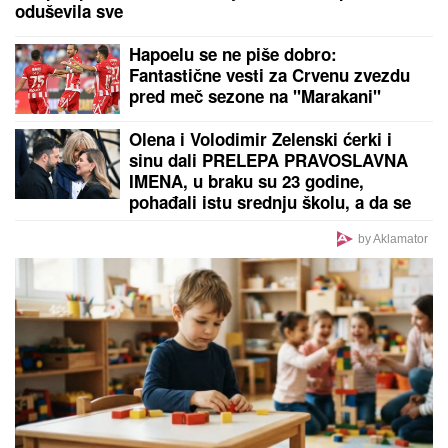
oduševila sve
Hapoelu se ne piše dobro:
Fantastične vesti za Crvenu zvezdu
pred meč sezone na "Marakani"
Olena i Volodimir Zelenski ćerki i
sinu dali PRELEPA PRAVOSLAVNA
IMENA, u braku su 23 godine,
pohađali istu srednju školu, a da se
nisu ni poznavali, a onda je ovaj
susret bio presudan
by Aklamator