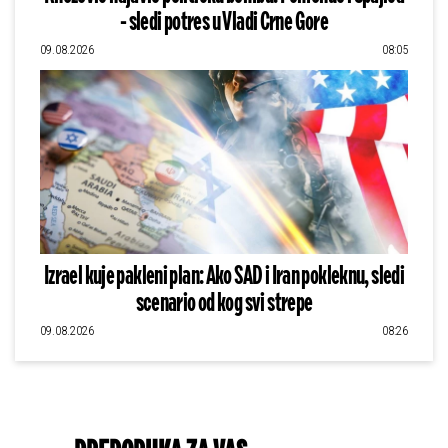
- sledi potres u Vladi Crne Gore
09.08.2026
08:05
Izrael kuje pakleni plan: Ako SAD i Iran pokleknu, sledi
scenario od kog svi strepe
09.08.2026
08:26