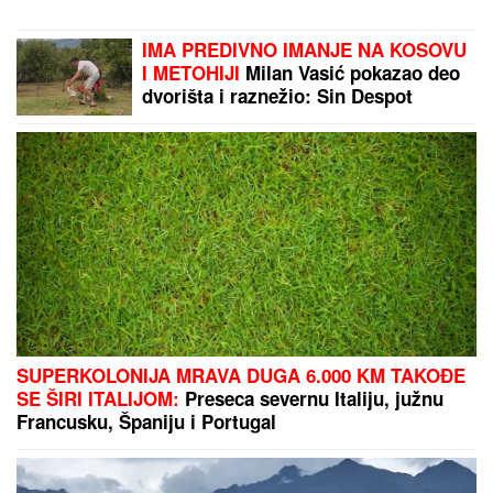
IMA PREDIVNO IMANJE NA KOSOVU
I METOHIJI
Milan Vasić pokazao deo
dvorišta i raznežio: Sin Despot
prohodao na Kosmetu
SUPERKOLONIJA MRAVA DUGA 6.000 KM TAKOĐE
SE ŠIRI ITALIJOM:
Preseca severnu Italiju, južnu
Francusku, Španiju i Portugal