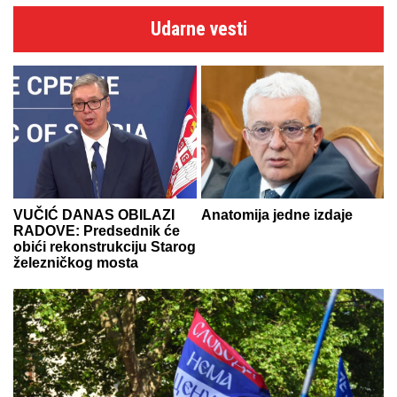
Udarne vesti
VUČIĆ DANAS OBILAZI
Anatomija jedne izdaje
RADOVE: Predsednik će
obići rekonstrukciju Starog
železničkog mosta