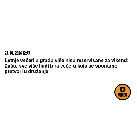
Većina građana izgubi novac pre nego što stigne na
letovanje - ovih 7 troškova skoro niko ne planira
09. 07. 2026 09:20
Komfor po meri klijenata: nova linija paketa ALTA
VIDEO
banke