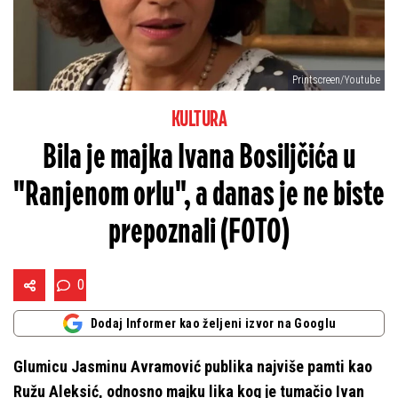
Printscreen/Youtube
KULTURA
Bila je majka Ivana Bosiljčića u
"Ranjenom orlu", a danas je ne biste
prepoznali (FOTO)
0
Dodaj Informer kao željeni izvor na Googlu
Glumicu Jasminu Avramović publika najviše pamti kao
Ružu Aleksić, odnosno majku lika kog je tumačio Ivan