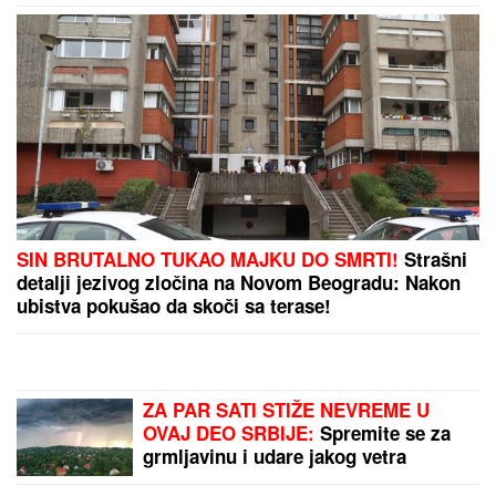
PREPORUKA ZA VAS
Dečak se rodio 133 dana pre termina sa svega 285
grama: Lekari mu davali ŠANSE RAVNE NULI!
Danas ima dve godine i ide u vrtić, a da je došao na
svet DAN RANIJE, sudbina bi imala mnogo lošiji
scenario
(FOTO, VIDEO) OVO JE ZORAN
OSUMNJIČEN ZA UBISTVO SVOJE