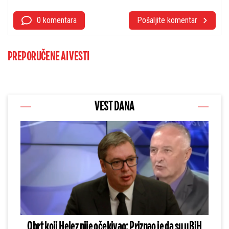
0 komentara
Pošaljite komentar
PREPORUČENE AI VESTI
VEST DANA
Obrt koji Helez nije očekivao: Priznao je da su u BiH