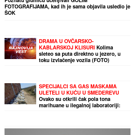
NIJE DOBRO!
Prezgodna Srpkinja (41) podigla donji
deo bikinija, od oblina se muti um: "Uspostavila
kontakt sa telom" (FOTO)
ZLOČIN I
DALjE NEKAŽNjEN: Položeni venci za
Srbe stradale u izbegličkoj koloni na Petrovačkoj
cesti
by Aklamator
PREPORUKA ZA VAS