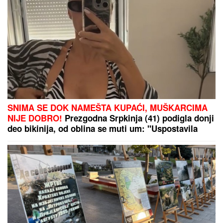
NOVI
DETALjI JEZIVOG UBISTVA NA NOVOM
BEOGRADU: Komšije progovorile, trvde da je ovo
pozadina cele priče (FOTO/VIDEO)
Dragan Stanković zaprosio
Aleksandru nakon TRI MESECA
VEZE, a svi u čudu KOLIKO JE ONA
ZAPRAVO MLAĐA OD NJEGA!