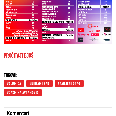
PROČITAJTE JOŠ
TAGOVI:
GLUMICA
NEKAD I SAD
RANJENI ORAO
JASMINA AVRAMOVIĆ
Komentari