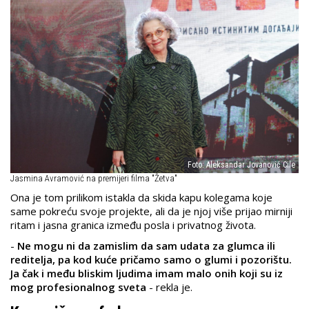
Foto: Aleksandar Jovanović Cile
Jasmina Avramović na premijeri filma "Žetva"
Ona je tom prilikom istakla da skida kapu kolegama koje
same pokreću svoje projekte, ali da je njoj više prijao mirniji
ritam i jasna granica između posla i privatnog života.
-
Ne mogu ni da zamislim da sam udata za glumca ili
reditelja, pa kod kuće pričamo samo o glumi i pozorištu.
Ja čak i među bliskim ljudima imam malo onih koji su iz
mog profesionalnog sveta
- rekla je.