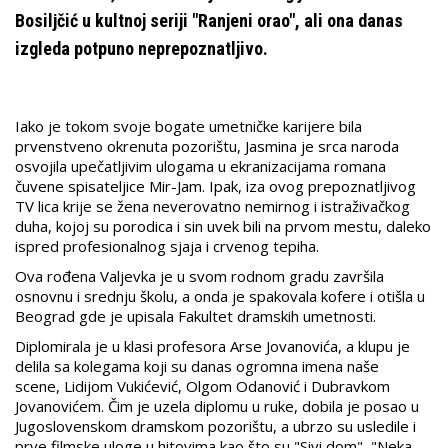
Bosilјčić u kultnoj seriji "Ranjeni orao", ali ona danas
izgleda potpuno neprepoznatljivo.
Iako je tokom svoje bogate umetničke karijere bila
prvenstveno okrenuta pozorištu, Jasmina je srca naroda
osvojila upečatljivim ulogama u ekranizacijama romana
čuvene spisateljice Mir-Jam. Ipak, iza ovog prepoznatljivog
TV lica krije se žena neverovatno nemirnog i istraživačkog
duha, kojoj su porodica i sin uvek bili na prvom mestu, daleko
ispred profesionalnog sjaja i crvenog tepiha.
Ova rođena Valјevka je u svom rodnom gradu završila
osnovnu i srednju školu, a onda je spakovala kofere i otišla u
Beograd gde je upisala Fakultet dramskih umetnosti.
Diplomirala je u klasi profesora Arse Jovanovića, a klupu je
delila sa kolegama koji su danas ogromna imena naše
scene, Lidijom Vukićević, Olgom Odanović i Dubravkom
Jovanovićem. Čim je uzela diplomu u ruke, dobila je posao u
Jugoslovenskom dramskom pozorištu, a ubrzo su usledile i
prve filmske uloge u hitovima kao što su "Sivi dom", "Neka