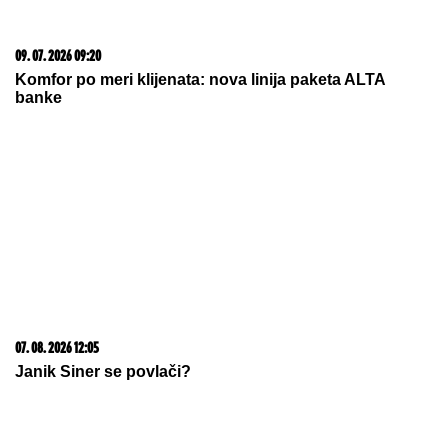
05. 08. 2026 06:45
Šta dete nasleđuje od oca, a šta od majke? Sve što
treba da znate o genetici
15. 07. 2026 07:44