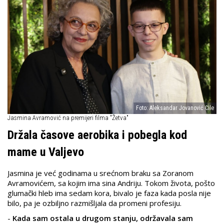
Foto: Aleksandar Jovanović Cile
Jasmina Avramović na premijeri filma "Žetva"
Držala časove aerobika i pobegla kod
mame u Valjevo
Jasmina je već godinama u srećnom braku sa Zoranom
Avramovićem, sa kojim ima sina Andriju. Tokom života, pošto
glumački hleb ima sedam kora, bivalo je faza kada posla nije
bilo, pa je ozbiljno razmišljala da promeni profesiju.
-
Kada sam ostala u drugom stanju, održavala sam