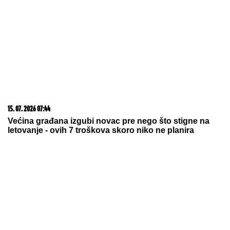
06. 08. 2026 09:39
Marija (3) se igrala u dvorištu i samo je nestala: Posle
42 godine otac je pronašao, zanemeo je kada je saznao
gde je bila
07. 08. 2026 09:14
Сазнања „Политике”: Црна Гора следећа у војном
савезу Загреба, Тиране и Приштине