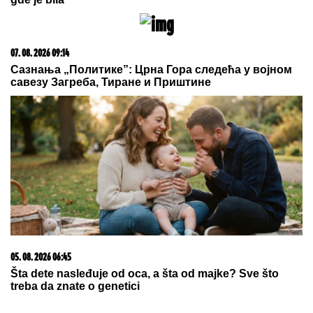
Zole: Pokazala kakve poruke dobija i
otkrila sve o njihovom odnosu
by Aklamator
03. 08. 2026 07:31
25.000 kupaca već kupuje uz PerSu Extra. A ti? Saznaj
više