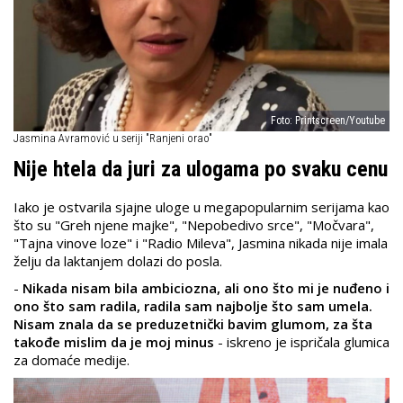
Foto: Printscreen/Youtube
Jasmina Avramović u seriji "Ranjeni orao"
Nije htela da juri za ulogama po svaku cenu
Iako je ostvarila sjajne uloge u megapopularnim serijama kao
što su "Greh njene majke", "Nepobedivo srce", "Močvara",
"Tajna vinove loze" i "Radio Mileva", Jasmina nikada nije imala
želju da laktanjem dolazi do posla.
-
Nikada nisam bila ambiciozna, ali ono što mi je nuđeno i
ono što sam radila, radila sam najbolje što sam umela.
Nisam znala da se preduzetnički bavim glumom, za šta
takođe mislim da je moj minus
- iskreno je ispričala glumica
za domaće medije.