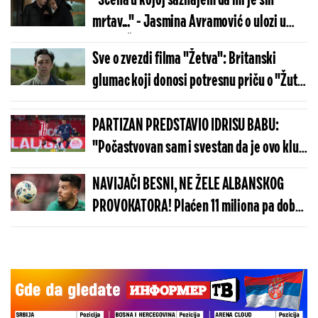
"Scena u kojoj saznajem da mi je sin
"Ranjenom orlu"
mrtav..." - Jasmina Avramović o ulozi u
filmu "Žetva"
Sve o zvezdi filma "Žetva": Britanski
glumac koji donosi potresnu priču o "Žutoj
kući"
PARTIZAN PREDSTAVIO IDRISU BABU:
"Počastvovan sam i svestan da je ovo klub
sa velikom istorijom"
NAVIJAČI BESNI, NE ŽELE ALBANSKOG
PROVOKATORA! Plaćen 11 miliona pa dobio
brutalnu poruku