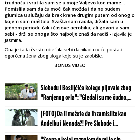
trudnoću i vratila sam se u moje Valjevo kod mame...
Pomislila sam da ću moći čak možda i da ne budem
glumica u slučaju da brak krene drugim putem od onog o
kojem sam maštala. Svašta sam radila, držala sam u
jednom periodu čak i časove aerobika, ali govorila sam
sebi - drži se onoga što najbolje znaš da radiš
- izjavila je
Jasmina.
Ona je tada čvrsto obećala sebi da nikada neće postati
ogorčena žena zbog uloga koje su je zaobišle.
BONUS VIDEO
Slobodu i Bosiljčića kolege pljuvale zbog
"Ranjenog orla": "Gledali su me čudno,
govorili su mi šta ti je to trebalo"
(FOTO) Da li možete da ih zamislite kao
Anđelku i Nenada?! Pre Slobode i
Bosiljčića ovi legendarni glumci su igrali u