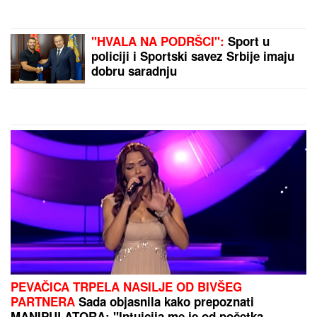
SPECIJALCI SA GAS MASKAMA
ULETELI U KUĆU U SMEDEREVU
Ovako su otkrili čak pola tona
marihuane u ilegalnoj laboratoriji:
Uhapšeno 6 osoba (FOTO, VIDEO)
Sve što treba da znate o ultrazvuku štitaste žlezde:
Kada je pregled zaista neophodan i šta znači ako