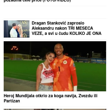
SIN BRUTALNO TUKAO MAJKU DO SMRTI!
Strašni
detalji jezivog zločina na Novom Beogradu: Nakon
ubistva pokušao da skoči sa terase!
ZA PAR SATI STIŽE NEVREME U
OVAJ DEO SRBIJE:
Spremite se za
grmljavinu i udare jakog vetra
"MOJA LJUBAV JEDINA NA SVETU"
Dragan Stanković i dalje čuva
uspomene sa Jovanom Jeremić,
zbog jednog detalja svi komentarišu
da je nije preboleo