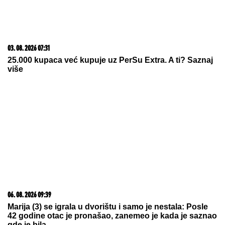
SIN BRUTALNO TUKAO MAJKU DO SMRTI!
Strašni
detalji jezivog zločina na Novom Beogradu: Nakon
ubistva pokušao da skoči sa terase!
ČEKA DETE SA LJUBAVNICOM
Ana
Radulović bez dlake na jeziku o
pevaču koji je ostavio ženu i decu:
"Ježim se od toga"
"NJU TREBA LEČITI"
Marija Kulić se
oglasila nakon pomirenja Miljane i