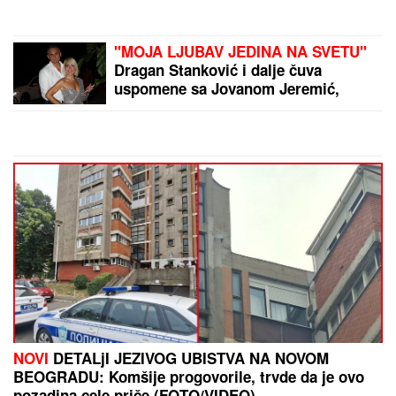
MAJKE NA NOVOM BEOGRADU!
Policija ga izvela bosog, KRVAVIH
nogu sa lisicama na rukama, ušao u
kola Hitne pomoći
BIVŠI FUDBALER JE OVAKO
INVESTIRAO ZARAĐENE MILIONE
Kupio staru kuću u Igalu i otvorio
restoran na Bojani, a evo šta je
pripalo bivšoj supruzi posle razvoda