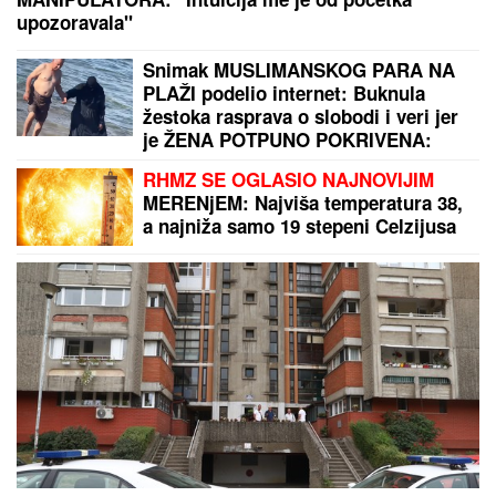
imate čvor? Odgovara dr Polovina, radiolog
ordinacije "One Medical"
POLICAJCI UPALI U KUĆU U
SMEDEREVU, PA OSTALI U ŠOKU
Pronašli gomilu predmeta, a kada su
ugledali OVO odmah je usledilo
hapšenje
"HVALA NA PODRŠCI":
Sport u
policiji i Sportski savez Srbije imaju
dobru saradnju