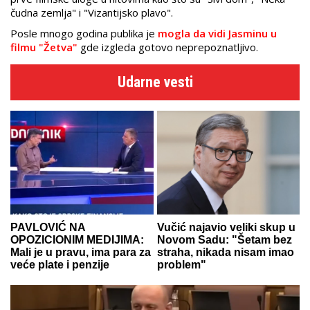
čudna zemlja" i "Vizantijsko plavo".
Posle mnogo godina publika je
mogla da vidi Jasminu u
filmu "Žetva"
gde izgleda gotovo neprepoznatljivo.
Udarne vesti
PAVLOVIĆ NA
Vučić najavio veliki skup u
OPOZICIONIM MEDIJIMA:
Novom Sadu: "Šetam bez
Mali je u pravu, ima para za
straha, nikada nisam imao
veće plate i penzije
problem"