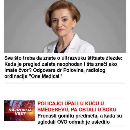
"Toliko želiš da vidimo tvoje INTIMNE DELOVE":
Poznatu glumicu ucenjivali GOLIM
FOTOGRAFIJAMA, kad ih je sama objavila usledio je
ŠOK
DRAMA U OVČARSKO-
KABLARSKOJ KLISURI
Kolima
sleteo sa puta direktno u jezero, u
toku izvlačenje vozila (FOTO)