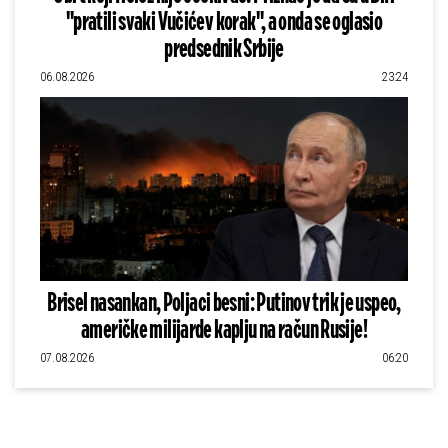
"pratili svaki Vučićev korak", a onda se oglasio
predsednik Srbije
06.08.2026
23:24
Brisel nasankan, Poljaci besni: Putinov trik je uspeo,
američke milijarde kaplju na račun Rusije!
07.08.2026
06:20