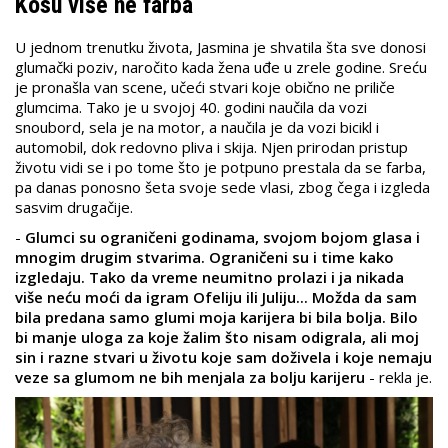
Kosu više ne farba
U jednom trenutku života, Jasmina je shvatila šta sve donosi
glumački poziv, naročito kada žena uđe u zrele godine. Sreću
je pronašla van scene, učeći stvari koje obično ne priliče
glumcima. Tako je u svojoj 40. godini naučila da vozi
snoubord, sela je na motor, a naučila je da vozi bicikl i
automobil, dok redovno pliva i skija. Njen prirodan pristup
životu vidi se i po tome što je potpuno prestala da se farba,
pa danas ponosno šeta svoje sede vlasi, zbog čega i izgleda
sasvim drugačije.
-
Glumci su ograničeni godinama, svojom bojom glasa i
mnogim drugim stvarima. Ograničeni su i time kako
izgledaju. Tako da vreme neumitno prolazi i ja nikada
više neću moći da igram Ofeliju ili Juliju... Možda da sam
bila predana samo glumi moja karijera bi bila bolja. Bilo
bi manje uloga za koje žalim što nisam odigrala, ali moj
sin i razne stvari u životu koje sam doživela i koje nemaju
veze sa glumom ne bih menjala za bolju karijeru
- rekla je.