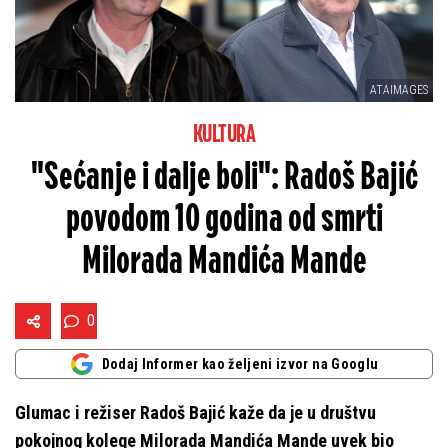
ATAIMAGES
KULTURA
"Sećanje i dalje boli": Radoš Bajić
povodom 10 godina od smrti
Milorada Mandića Mande
0
Dodaj Informer kao željeni izvor na Googlu
Glumac i režiser Radoš Bajić kaže da je u društvu
pokojnog kolege Milorada Mandića Mande uvek bio