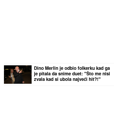
Dino Merlin je odbio folkerku kad ga
je pitala da snime duet: "Što me nisi
zvala kad si ubola najveći hit?!"