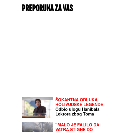
PREPORUKA ZA VAS
ŠOKANTNA ODLUKA
HOLIVUDSKE LEGENDE
Odbio ulogu Hanibala
Lektora zbog Toma
Kruza: "Bio je to čudan
potez"
"MALO JE FALILO DA
VATRA STIGNE DO