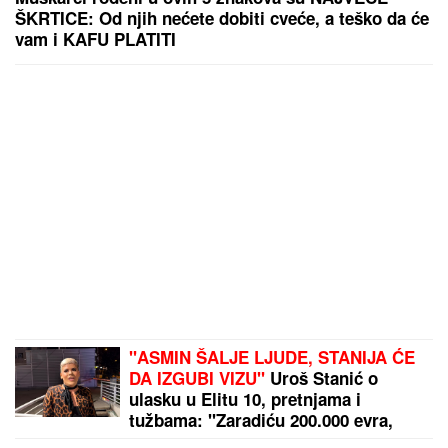
ŠKRTICE: Od njih nećete dobiti cveće, a teško da će
vam i KAFU PLATITI
"ASMIN ŠALJE LJUDE, STANIJA ĆE
DA IZGUBI VIZU"
Uroš Stanić o
ulasku u Elitu 10, pretnjama i
tužbama: "Zaradiću 200.000 evra,
idem u američku ambasadu"