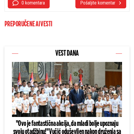
0 komentara
Pošaljite komentar
PREPORUČENE AI VESTI
VEST DANA
"Ovo je fantastična akcija, da mladi bolje upoznaju
svoju otadžbinu!" Vučić oduševljen nakon druženja sa