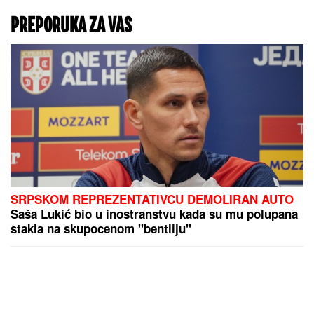
PREPORUKA ZA VAS
SRPSKOM REPREZENTATIVCU DEMOLIRAN AUTO
Saša Lukić bio u inostranstvu kada su mu polupana
stakla na skupocenom "bentliju"