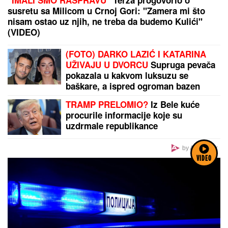
susretu sa Milicom u Crnoj Gori: "Zamera mi što
nisam ostao uz njih, ne treba da budemo Kulići"
(VIDEO)
(FOTO) DARKO LAZIĆ I KATARINA
UŽIVAJU U DVORCU
Supruga pevača
pokazala u kakvom luksuzu se
baškare, a ispred ogroman bazen
TRAMP PRELOMIO?
Iz Bele kuće
procurile informacije koje su
uzdrmale republikance
by Aklamator
VIDEO