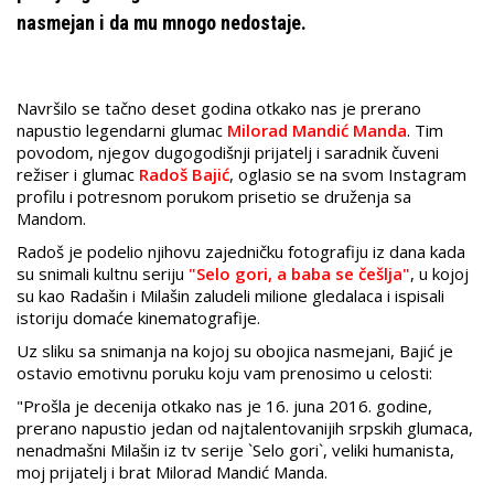
nasmejan i da mu mnogo nedostaje.
Navršilo se tačno deset godina otkako nas je prerano
napustio legendarni glumac
Milorad Mandić Manda
. Tim
povodom, njegov dugogodišnji prijatelj i saradnik čuveni
režiser i glumac
Radoš Bajić
, oglasio se na svom Instagram
profilu i potresnom porukom prisetio se druženja sa
Mandom.
Radoš je podelio njihovu zajedničku fotografiju iz dana kada
su snimali kultnu seriju
"Selo gori, a baba se češlja"
, u kojoj
su kao Radašin i Milašin zaludeli milione gledalaca i ispisali
istoriju domaće kinematografije.
Uz sliku sa snimanja na kojoj su obojica nasmejani, Bajić je
ostavio emotivnu poruku koju vam prenosimo u celosti:
"Prošla je decenija otkako nas je 16. juna 2016. godine,
prerano napustio jedan od najtalentovanijih srpskih glumaca,
nenadmašni Milašin iz tv serije `Selo gori`, veliki humanista,
moj prijatelj i brat Milorad Mandić Manda.