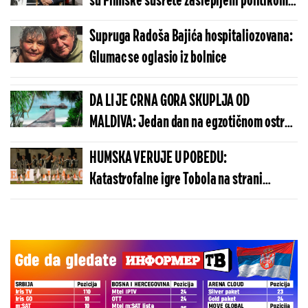
su Filmske susrete zaslepljeni politikom i
opozicionim aktivizmom"
Supruga Radoša Bajića hospitaliozovana:
Glumac se oglasio iz bolnice
DA LI JE CRNA GORA SKUPLJA OD
MALDIVA: Jedan dan na egzotičnom ostrvu
može da košta manje nego u Budvi
HUMSKA VERUJE U POBEDU:
Katastrofalne igre Tobola na strani
ulivaju samopouzdanje Partizanu