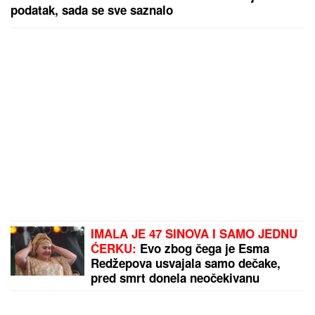
podatak, sada se sve saznalo
IMALA JE 47 SINOVA I SAMO JEDNU
ĆERKU:
Evo zbog čega je Esma
Redžepova usvajala samo dečake,
pred smrt donela neočekivanu
odluku