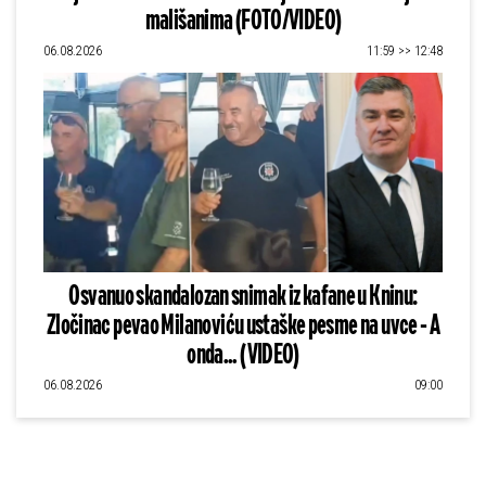
mališanima (FOTO/VIDEO)
06.08.2026
11:59 >> 12:48
Osvanuo skandalozan snimak iz kafane u Kninu:
Zločinac pevao Milanoviću ustaške pesme na uvce - A
onda... (VIDEO)
06.08.2026
09:00