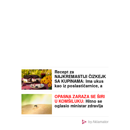
Recept za
NAJKREMASTIJI ČIZKEJK
SA KUPINAMA: Ima ukus
kao iz poslastičarnice, a
pravi se kod kuće za tili
čas
OPASNA ZARAZA SE ŠIRI
U KOMŠILUKU:
Hitno se
oglasio ministar zdravlja
by Aklamator