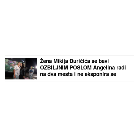
Žena Mikija Đuričića se bavi
OZBILJNIM POSLOM Angelina radi
na dva mesta i ne eksponira se
javno: "Jako je sposobna"