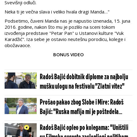
Svevišnji odluči.
Neka ti je večna slava i veliko hvala dragi Manda…"
Podsetimo, čuveni Manda nas je napustio iznenada, 15. juna
2016. godine, nakon što mu je pozlilo na sceni tokom
izvođenja predstave "Petar Pan" u Ustanovi kulture "Vuk
Karadžić". Iza sebe je ostavio neutešnu porodicu, kolege i
obožavaoce.
BONUS VIDEO
Radoš Bajić dobitnik diplome za najbolju
mušku ulogu na festivalu "Zlatni vitez"
Prošao pakao zbog Slobe i Mire: Radoš
Bajić: "Ruska mafija mi je poštedela
život"
Radoš Bajić opleo po kolegama: "Uništili