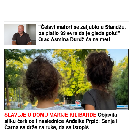
"Ćelavi matori se zaljubio u Standžu,
pa platio 33 evra da je gleda golu!"
Otac Asmina Durdžića na meti
skandaloznih optužbi
SLAVLJE U DOMU MARIJE KILIBARDE
Objavila
sliku ćerkice i naslednice Anđelke Prpić: Senja i
Čarna se drže za ruke, da se istopiš