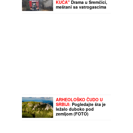
KUĆA"
Drama u Sremčici,
meštani sa vatrogascima
gase veliki požar:
"Večeras nema spavanja"
(VIDEO)
ARHEOLOŠKO ČUDO U
SRBIJI:
Pogledajte šta je
ležalo duboko pod
zemljom (FOTO)