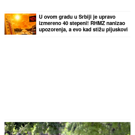
U ovom gradu u Srbiji je upravo
izmereno 40 stepeni! RHMZ nanizao
upozorenja, a evo kad stižu pljuskovi
sa grmljavinom!