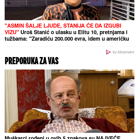
"ASMIN ŠALJE LJUDE, STANIJA ĆE DA IZGUBI
VIZU"
Uroš Stanić o ulasku u Elitu 10, pretnjama i
tužbama: "Zaradiću 200.000 evra, idem u američku
ambasadu"
by Aklamator
PREPORUKA ZA VAS
Muškarci rođeni u ovih 5 znakova su NAJVEĆE