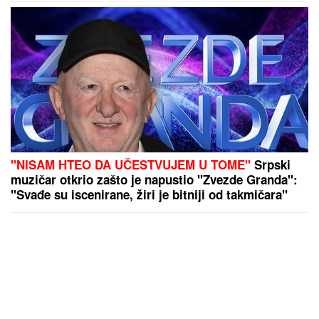
"NISAM HTEO DA UČESTVUJEM U TOME"
Srpski
muzičar otkrio zašto je napustio "Zvezde Granda":
"Svađe su iscenirane, žiri je bitniji od takmičara"