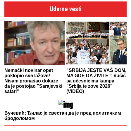
Udarne vesti
Nemački novinar opet
"SRBIJA JESTE VAŠ DOM,
poklopio sve lažove!
MA GDE DA ŽIVITE": Vučić
Nisam pronašao dokaze
sa učesnicima kampa
da je postojao "Sarajevski
"Srbija te zove 2026"
safari"
(VIDEO)
Вучевић: Ђилас је свестан да је пред политичким
бродоломом