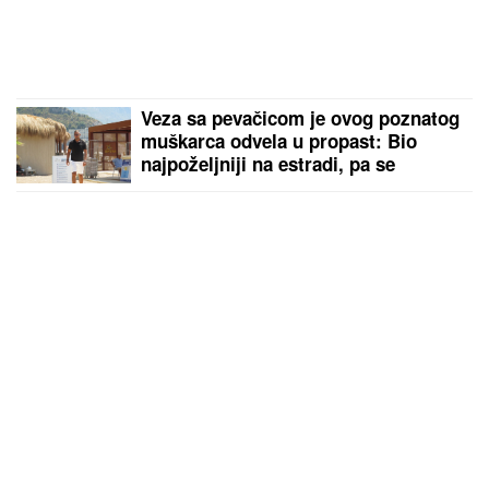
Veza sa pevačicom je ovog poznatog
muškarca odvela u propast: Bio
najpoželjniji na estradi, pa se
odselio iz Srbije