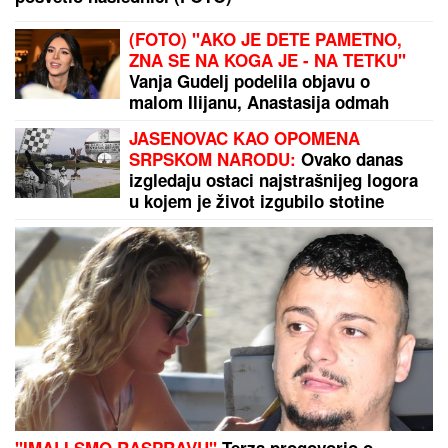
(FOTO) "AKO JE DETE PAMETNO,
ZNA SE NA KOGA JE - NA TETKU"
Vanja Gudelj podelila objavu o
malom Ilijanu, Anastasija odmah
reagovala
JASENOVAC KAO OPOMENA
SRPSKOM NARODU:
Ovako danas
izgledaju ostaci najstrašnijeg logora
u kojem je život izgubilo stotine
hiljada Srba (FOTO)
"IMALI SMO RASPRAVU"
Terza progovorio o