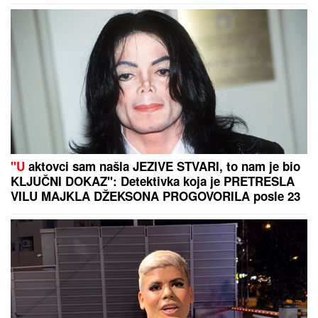
"U
aktovci sam našla JEZIVE STVARI, to nam je bio
KLJUČNI DOKAZ": Detektivka koja je PRETRESLA
VILU MAJKLA DŽEKSONA PROGOVORILA posle 23
godine - "U kupatilu su bila TAJNA VRATA"