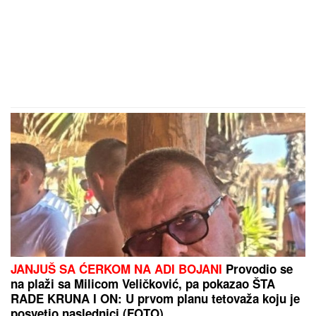
JANJUŠ SA ĆERKOM NA ADI BOJANI
Provodio se
na plaži sa Milicom Veličković, pa pokazao ŠTA
RADE KRUNA I ON: U prvom planu tetovaža koju je
posvetio naslednici (FOTO)