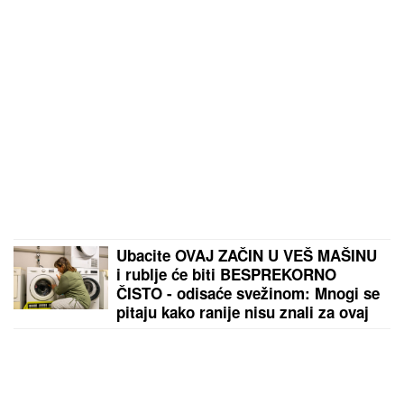
Ubacite OVAJ ZAČIN U VEŠ MAŠINU
i rublje će biti BESPREKORNO
ČISTO - odisaće svežinom: Mnogi se
pitaju kako ranije nisu znali za ovaj
trik