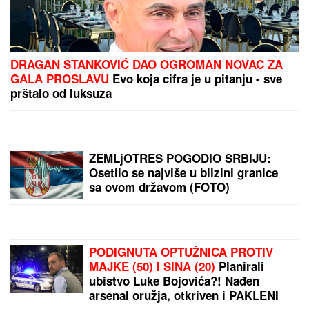
Andrej Meljničenko otkrio kako je REAGOVAO kada
je PRVI PUT VIDEO SANDRU, a rešio da je oženi i
pre nego što su sreli: Nakon 21 godine braka ovako
priča o supruzi, jedan greh iz mladosti sebi ne može
da oprosti
Lokalci bi voleli da niko ne sazna za
ovaj SKRIVENI RAJ na Jadranu:
Ostrvo bez ijednog kafića i ležaljke
liči na Karibe, a zapravo nam je u
komšiluku - ko jednom ode, teško se
vraća kući
Otkriveno koliko je Dragan Stanković
STARIJI OD VERENICE Aleksandre:
Krili mesecima ovaj podatak, sada se