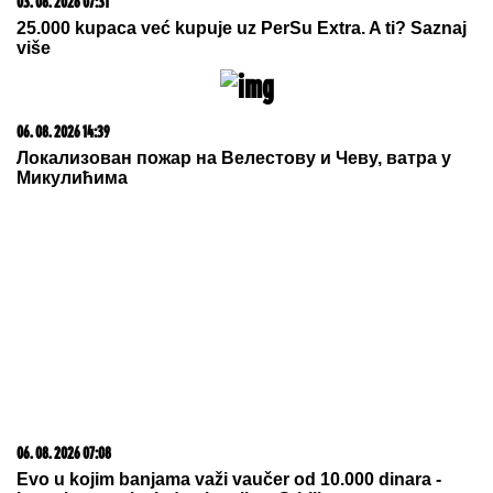
15. 07. 2026 07:44
Većina građana izgubi novac pre nego što stigne na
letovanje - ovih 7 troškova skoro niko ne planira
06. 08. 2026 14:27
GOTOVO JE! Real Madrid doveo najskuplje pojačanje u
istoriji kluba