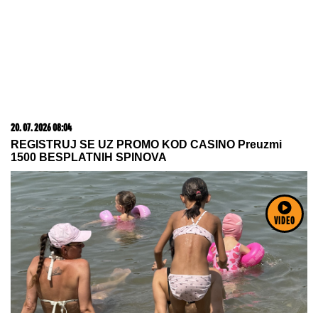
06. 08. 2026 06:38
Da li je genetika zaslužna za rađanje blizanaca? Istina o
naslednim faktorima i blizanačkoj trudnoći
VIDEO
05. 08. 2026 06:45
Šta dete nasleđuje od oca, a šta od majke? Sve što
treba da znate o genetici
05. 08. 2026 15:07