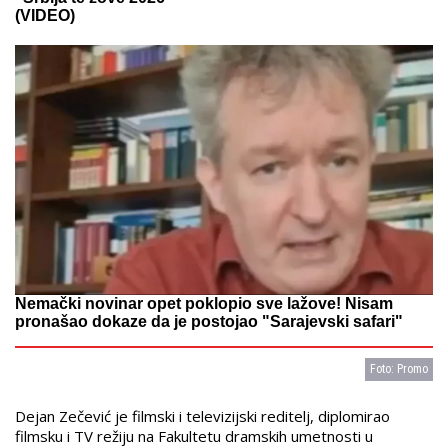
(VIDEO)
Nemački novinar opet poklopio sve lažove! Nisam
pronašao dokaze da je postojao "Sarajevski safari"
Foto: Promo
Dejan Zečević je filmski i televizijski reditelj, diplomirao
filmsku i TV režiju na Fakultetu dramskih umetnosti u