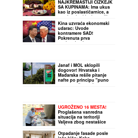
Recept za
NAJKREMASTIJI ČIZKEJK
SA KUPINAMA: Ima ukus
kao iz poslastičarnice, a
pravi se kod kuće za tili
čas
Kina uzvraća ekonomski
udarac: Uvode
kontramere SAD!
Pokrenuta prva
nacionalna istraga