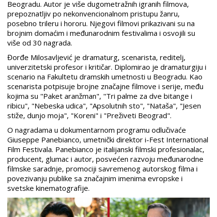
Beogradu. Autor je više dugometražnih igranih filmova,
prepoznatljiv po nekonvencionalnom pristupu žanru,
posebno trileru i hororu. Njegovi filmovi prikazivani su na
brojnim domaćim i međunarodnim festivalima i osvojili su
više od 30 nagrada.
Đorđe Milosavljević je dramaturg, scenarista, reditelj,
univerzitetski profesor i kritičar. Diplomirao je dramaturgiju i
scenario na Fakultetu dramskih umetnosti u Beogradu. Kao
scenarista potpisuje brojne značajne filmove i serije, među
kojima su "Paket aranžman", "Tri palme za dve bitange i
ribicu", "Nebeska udica", "Apsolutnih sto", "Nataša", "Jesen
stiže, dunjo moja", "Koreni" i "Preživeti Beograd".
O nagradama u dokumentarnom programu odlučivaće
Giuseppe Panebianco, umetnički direktor i-Fest International
Film Festivala. Panebianco je italijanski filmski profesionalac,
producent, glumac i autor, posvećen razvoju međunarodne
filmske saradnje, promociji savremenog autorskog filma i
povezivanju publike sa značajnim imenima evropske i
svetske kinematografije.