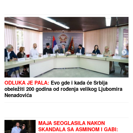
šanse da ja to radim. Nisam
tradicionalna žena. Zaposlena sam, a
obaveze oko dece delimo pola -
pola", prozivaju je da promoviše
ideju da je ženama mesto u kuhinju -
ovako je odgovorila
MOLOTOVLJEV KOKTEL BAČEN NA POZNATI
HOTEL
Drama na Novom Beogradu: Buknula velika
vatra, radnik sprečio katastrofu