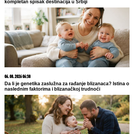
03. 08. 2026 07:31
25.000 kupaca već kupuje uz PerSu Extra. A ti? Saznaj
više
06. 08. 2026 14:39
Локализован пожар на Велестову и Чеву, ватра у
Микулићима