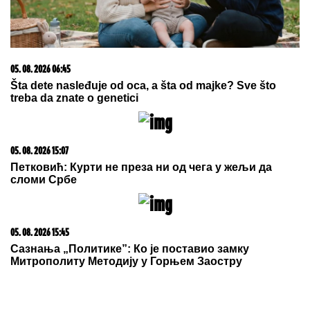
06. 08. 2026 07:08
Evo u kojim banjama važi vaučer od 10.000 dinara -
kompletan spisak destinacija u Srbiji