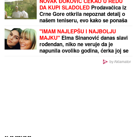
SIN MILENE KAČAVENDE JE PRAVI LEPOTAN
Uslikala ga u abzenu, abBivša učesnica "Elite"
otkrila i čimese bave njeni naslednici - ovo je prava
ISTINA
Svi su verovali da se unakazila zbog
Anđeline Džoli: Tvrdila da je imala 50
operacija, a istina je šokirala
milione!
LUKASOVA NAJMLAĐA ĆERKA
VIKTORIJA JE BAŠ PORASLA!
Sa
sestrom Sofijom uživa na moru:
Ponosna mama Sonja pokazala
fotke, puno joj srce