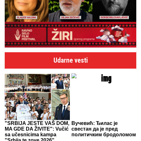
Udarne vesti
"SRBIJA JESTE VAŠ DOM,
Вучевић: Ђилас је
MA GDE DA ŽIVITE": Vučić
свестан да је пред
sa učesnicima kampa
политичким бродоломом
"Srbija te zove 2026"