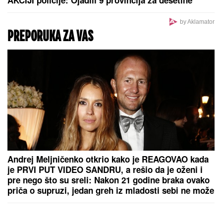
FUDBALERU DEMOLIRAN "BENTLI"
Drama u
Beogradu: Skupocenom vozilu razbijena stakla u
privatnoj garaži luksuznog naselja
OPROŠTAJ VELIKANA:
Legendarni vaterpolisti
Vladimir Vujasinović i Dejan Savić 2008. na OI
oprostile se od reprezentacije