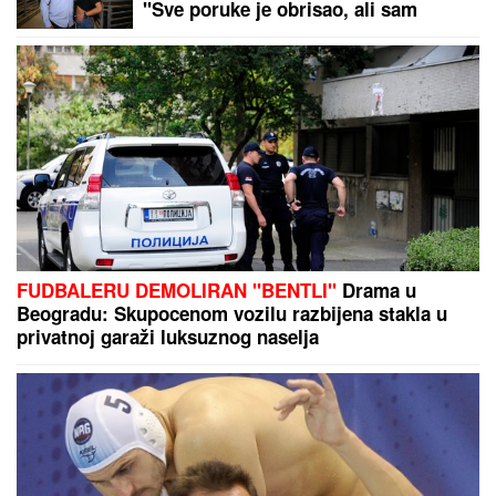
Muškarci rođeni u ovih 5 znakova su
NAJVEĆE ŠKRTICE: Od njih nećete
dobiti cveće, a teško da će vam i
KAFU PLATITI
"Ne daj Bože da meni dete kaže
nešto ružno! Ja sam njih pratila":
Pevačica otkrila šta je sve radila
zbog dece, o ovome nikada nije
pričala