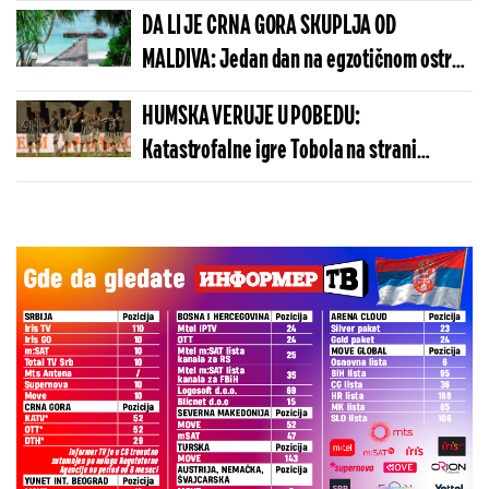
DA LI JE CRNA GORA SKUPLJA OD
MALDIVA: Jedan dan na egzotičnom ostrvu
može da košta manje nego u Budvi
HUMSKA VERUJE U POBEDU:
Katastrofalne igre Tobola na strani
ulivaju samopouzdanje Partizanu