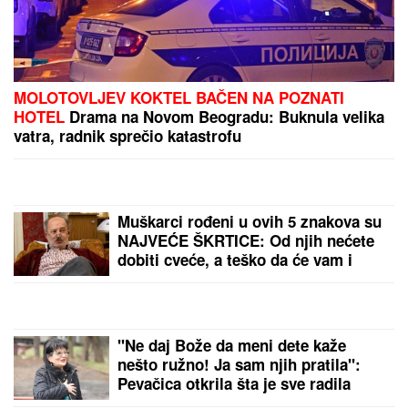
IVAN MARINKOVIĆ JE ZA NJOM GUBIO GLAVU
Ovako danas izgleda lepotica koju smo gledali u
"Farmi", bila u vezi i sa pevačem, a porodična
tragedija ju je slomila
Otkriveno koliko je Dragan Stanković
STARIJI OD VERENICE Aleksandre:
Krili mesecima ovaj podatak, sada se
sve saznalo
"MOJ MUŽ PERE SUDOVE -
nema