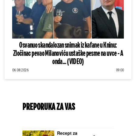
Osvanuo skandalozan snimak iz kafane u Kninu:
Zločinac pevao Milanoviću ustaške pesme na uvce - A
onda... (VIDEO)
06.08.2026
09:00
PREPORUKA ZA VAS