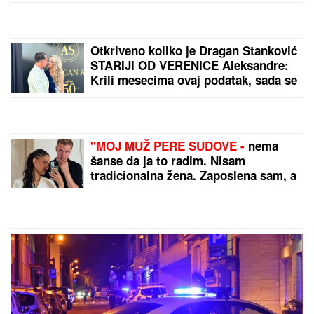
UGROŽENO 16 MESTA!
Proglašena vanredna
situacija na teritoriji
Valjeva zbog nestašice
vode
Otpadanje fasade posle
jače kiše: Kako
prepoznati lošu
novogradnju pre nego
što date novac? Ovo su
saveti arhitekte
by Aklamator
PREPORUKA ZA VAS