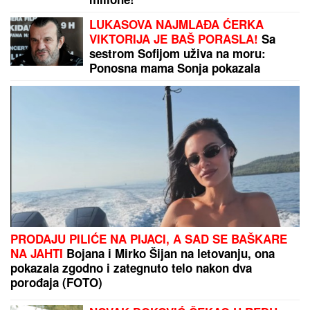
ZEMLjOTRES POGODIO SRBIJU:
Osetilo se najviše u blizini granice
sa ovom državom (FOTO)
PODIGNUTA OPTUŽNICA PROTIV
MAJKE (50) I SINA (20)
Planirali
ubistvo Luke Bojovića?! Nađen
arsenal oružja, otkriven i PAKLENI
PLAN koji su skovali