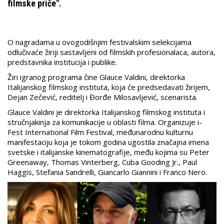
filmske priče".
O nagradama u ovogodišnjim festivalskim selekcijama
odlučivaće žiriji sastavljeni od filmskih profesionalaca, autora,
predstavnika institucija i publike.
Žiri igranog programa čine Glauce Valdini, direktorka
Italijanskog filmskog instituta, koja će predsedavati žirijem,
Dejan Zečević, reditelj i Đorđe Milosavljević, scenarista.
Glauce Valdini je direktorka Italijanskog filmskog instituta i
stručnjakinja za komunikacije u oblasti filma. Organizuje i-
Fest International Film Festival, međunarodnu kulturnu
manifestaciju koja je tokom godina ugostila značajna imena
svetske i italijanske kinematografije, među kojima su Peter
Greenaway, Thomas Vinterberg, Cuba Gooding Jr., Paul
Haggis, Stefania Sandrelli, Giancarlo Giannini i Franco Nero.