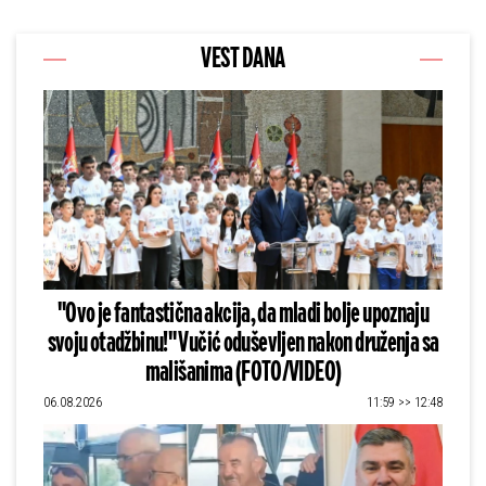
VEST DANA
"Ovo je fantastična akcija, da mladi bolje upoznaju
svoju otadžbinu!" Vučić oduševljen nakon druženja sa
mališanima (FOTO/VIDEO)
06.08.2026
11:59 >> 12:48