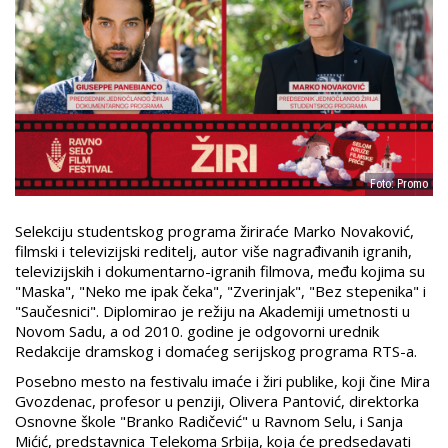
Foto: Promo
Selekciju studentskog programa žiriraće Marko Novaković,
filmski i televizijski reditelj, autor više nagrađivanih igranih,
televizijskih i dokumentarno-igranih filmova, među kojima su
"Maska", "Neko me ipak čeka", "Zverinjak", "Bez stepenika" i
"Saučesnici". Diplomirao je režiju na Akademiji umetnosti u
Novom Sadu, a od 2010. godine je odgovorni urednik
Redakcije dramskog i domaćeg serijskog programa RTS-a.
Posebno mesto na festivalu imaće i žiri publike, koji čine Mira
Gvozdenac, profesor u penziji, Olivera Pantović, direktorka
Osnovne škole "Branko Radičević" u Ravnom Selu, i Sanja
Mićić, predstavnica Telekoma Srbija, koja će predsedavati