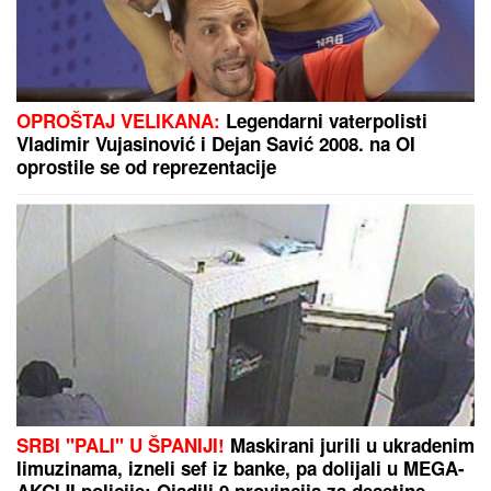
ODLUKA JE PALA:
Evo gde i kada će Srbija
obeležiti 200 godina od rođenja velikog Ljubomira
Nenadovića
MAJA SEOGLASILA NAKON
SKANDALA SA ASMINOM I GABI:
"Sve poruke je obrisao, ali sam
saznala istinu"