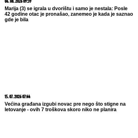
PRODAJU PILIĆE NA PIJACI, A SAD SE BAŠKARE
NA JAHTI
Bojana i Mirko Šijan na letovanju, ona
pokazala zgodno i zategnuto telo nakon dva
porođaja (FOTO)
NOVAK ĐOKOVIĆ ČEKAO U REDU
DA KUPI SLADOLED
Prodavačica iz
Crne Gore otkrila nepoznat detalj o
našem teniseru, evo kako se ponaša
na letovanju
"IMAM NAJLEPŠU I NAJBOLJU
MAJKU"
Elma Sinanović danas slavi
rođendan, niko ne veruje da je
napunila ovoliko godina, ćerka joj se
obratila emotivnim rečima
by Aklamator