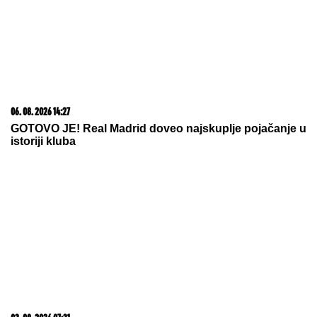
06. 08. 2026 09:39
Marija (3) se igrala u dvorištu i samo je nestala: Posle
42 godine otac je pronašao, zanemeo je kada je saznao
gde je bila