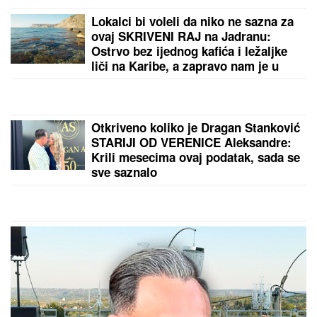
SRBI "PALI" U ŠPANIJI!
Maskirani jurili u ukradenim
limuzinama, izneli sef iz banke, pa dolijali u MEGA-
AKCIJI policije: Ojadili 9 provincija za desetine
hiljada evra!
by Aklamator
PREPORUKA ZA VAS