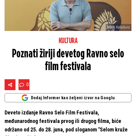
Miloš Rafailović
KULTURA
Poznati žiriji devetog Ravno selo
film festivala
0
Dodaj Informer kao željeni izvor na Googlu
Deveto izdanje Ravno Selo Film Festivala,
međunarodnog festivala prvog ili drugog filma, biće
održano od 25. do 28. juna, pod sloganom "Selom kruže