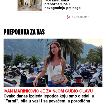
Janaf i MOL sklopili
dogovor! Hrvatska i
Mađarska rešile pitanje
nafte po principu "puno
za prazno", evo šta to
znači