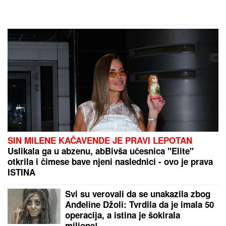
sve saznalo
DRAGAN STANKOVIĆ DAO OGROMAN NOVAC ZA
GALA PROSLAVU
Evo koja cifra je u pitanju - sve
prštalo od luksuza