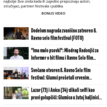
najbolje žive onda kada ih zajedno prepoznaju autori,
stručnjaci, partneri festivala i publika.
BONUS VIDEO
Dodelom nagrada zvanično zatvoren 8.
Ravno selo film festival (FOTO)
"Ima malo psovki": Miodrag Radonjić za
Informer o hit filmu i Ravno Selo film
festivalu
Svečano otvoren 8. Ravno Selo film
festival: Glumci prošetali crvenim
tepihom, publiku oduševile muzičke
Lazar (73) i Anica (34) slikali selfi kao
numere i premijere filmova
pravi golupčići: Glumica u žutoj haljinici
oduševila sve (GALERIJA)