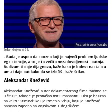
Foto: printscreen/youtube
Srđan Gojković Gile
- Buda je uspeo da spozna koji je najveći problem ljudske
egzistencije, a to je ta večita nezadovoljenost i patnja.
Budizam ti daje dijagnozu, kaže kako je bolest nastala u
umu i daje put kako da se izlečiš
- kaže Srđan.
Aleksandar Knežević
Aleksandar Knežević, autor dokumentarnog filma "Vidimo se
u čitulji", takođe je pronašao mir u manastiru. Film je baziran
na knjizi "Kriminal" koji je izmenio Srbiju, koju je Knežević
napisao zajedno sa Vojislavom Tufegdžićem.