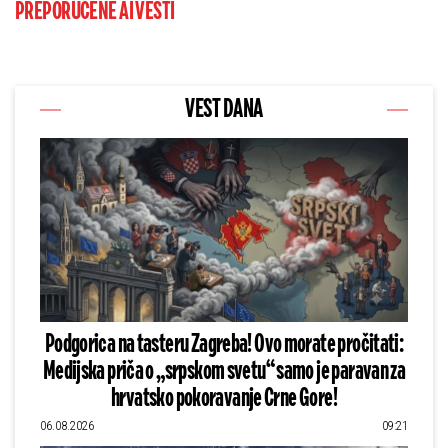
PREPORUČENE AI VESTI
VEST DANA
Podgorica na tasteru Zagreba! Ovo morate pročitati:
Medijska priča o „srpskom svetu“ samo je paravan za
hrvatsko pokoravanje Crne Gore!
06.08.2026
09:21