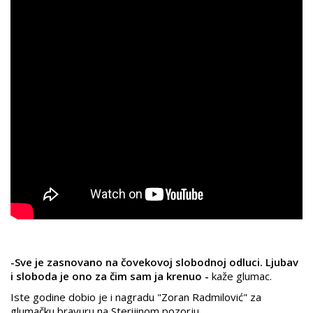
-Sve je zasnovano na čovekovoj slobodnoj odluci. Ljubav
i sloboda je ono za čim sam ja krenuo -
kaže glumac.
Iste godine dobio je i nagradu "Zoran Radmilović" za
glumačku bravuru na Sterijinom pozorju.