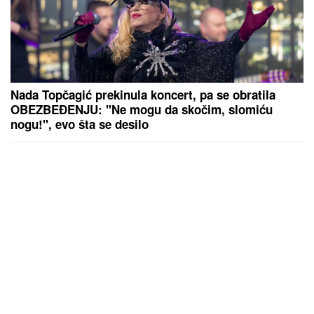
Nada Topčagić prekinula koncert, pa se obratila
OBEZBEĐENJU: "Ne mogu da skočim, slomiću
nogu!", evo šta se desilo