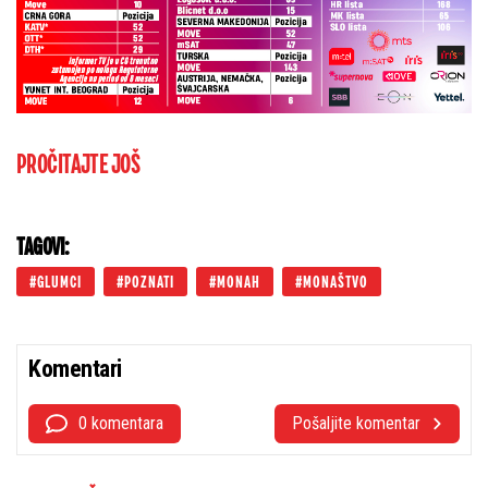
PROČITAJTE JOŠ
TAGOVI:
GLUMCI
POZNATI
MONAH
MONAŠTVO
Komentari
0 komentara
Pošaljite komentar