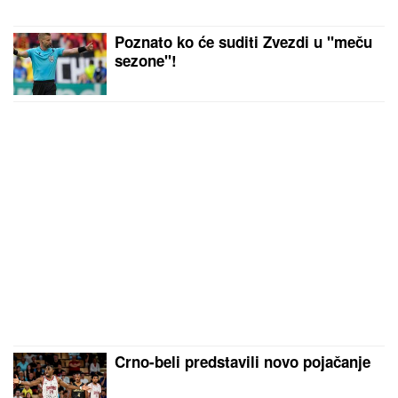
Poznato ko će suditi Zvezdi u "meču
sezone"!
Crno-beli predstavili novo pojačanje