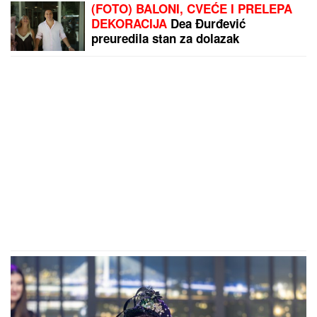
(FOTO) BALONI, CVEĆE I PRELEPA
DEKORACIJA
Dea Đurđević
preuredila stan za dolazak
naslednice, sve u znaku male Iris:
"Dobrodošla, ljubavi"