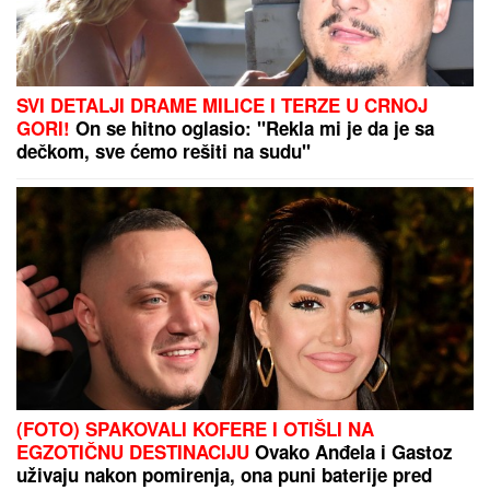
SVI DETALJI DRAME MILICE I TERZE U CRNOJ
GORI!
On se hitno oglasio: "Rekla mi je da je sa
dečkom, sve ćemo rešiti na sudu"
(FOTO) SPAKOVALI KOFERE I OTIŠLI NA
EGZOTIČNU DESTINACIJU
Ovako Anđela i Gastoz
uživaju nakon pomirenja, ona puni baterije pred