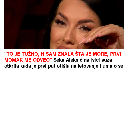
"TO JE TUŽNO, NISAM ZNALA ŠTA JE MORE, PRVI
MOMAK ME ODVEO"
Seka Aleksić na ivici suza
otkrila kada je prvi put otišla na letovanje i umalo se
rasplakala