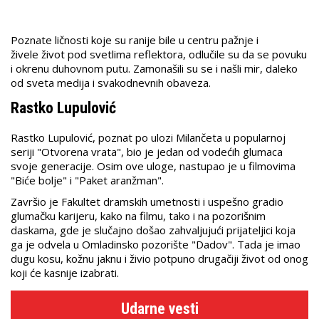
Poznate ličnosti koje su ranije bile u centru pažnje i
živele život pod svetlima reflektora, odlučile su da se povuku
i okrenu duhovnom putu. Zamonašili su se i našli mir, daleko
od sveta medija i svakodnevnih obaveza.
Rastko Lupulović
Rastko Lupulović, poznat po ulozi Milančeta u popularnoj
seriji "Otvorena vrata", bio je jedan od vodećih glumaca
svoje generacije. Osim ove uloge, nastupao je u filmovima
"Biće bolje" i "Paket aranžman".
Završio je Fakultet dramskih umetnosti i uspešno gradio
glumačku karijeru, kako na filmu, tako i na pozorišnim
daskama, gde je slučajno došao zahvaljujući prijateljici koja
ga je odvela u Omladinsko pozorište "Dadov". Tada je imao
dugu kosu, kožnu jaknu i živio potpuno drugačiji život od onog
koji će kasnije izabrati.
Udarne vesti