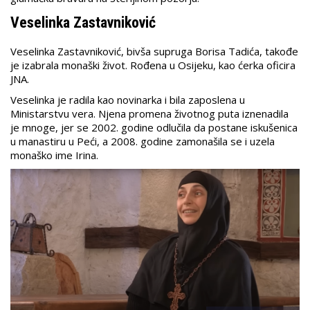
Veselinka Zastavniković
Veselinka Zastavniković, bivša supruga Borisa Tadića, takođe
je izabrala monaški život. Rođena u Osijeku, kao ćerka oficira
JNA.
Veselinka je radila kao novinarka i bila zaposlena u
Ministarstvu vera. Njena promena životnog puta iznenadila
je mnoge, jer se 2002. godine odlučila da postane iskušenica
u manastiru u Peći, a 2008. godine zamonašila se i uzela
monaško ime Irina.