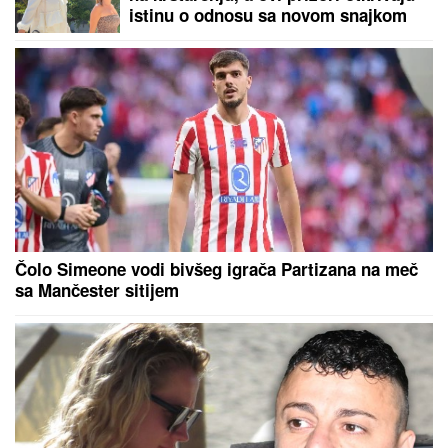
istinu o odnosu sa novom snajkom
Čolo Simeone vodi bivšeg igrača Partizana na meč
sa Mančester sitijem