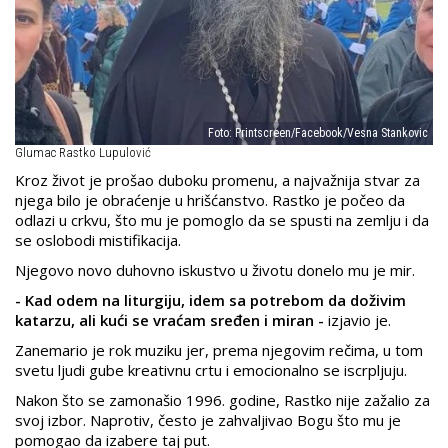
Foto: Printscreen/Facebook/Vesna Stankovic
Glumac Rastko Lupulović
Kroz život je prošao duboku promenu, a najvažnija stvar za
njega bilo je obraćenje u hrišćanstvo. Rastko je počeo da
odlazi u crkvu, što mu je pomoglo da se spusti na zemlju i da
se oslobodi mistifikacija.
Njegovo novo duhovno iskustvo u životu donelo mu je mir.
- Kad odem na liturgiju, idem sa potrebom da doživim
katarzu, ali kući se vraćam sređen i miran -
izjavio je.
Zanemario je rok muziku jer, prema njegovim rečima, u tom
svetu ljudi gube kreativnu crtu i emocionalno se iscrpljuju.
Nakon što se zamonašio 1996. godine, Rastko nije zažalio za
svoj izbor. Naprotiv, često je zahvaljivao Bogu što mu je
pomogao da izabere taj put.