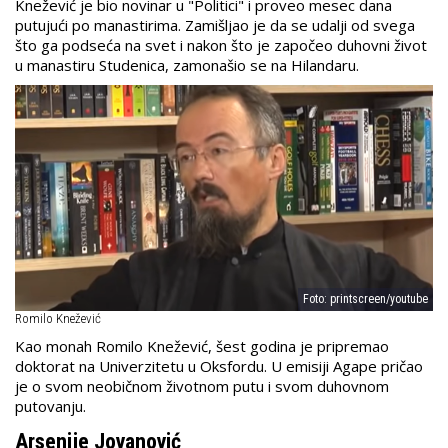
Knežević je bio novinar u "Politici" i proveo mesec dana
putujući po manastirima. Zamišljao je da se udalji od svega
što ga podseća na svet i nakon što je započeo duhovni život
u manastiru Studenica, zamonašio se na Hilandaru.
Foto: printscreen/youtube
Romilo Knežević
Kao monah Romilo Knežević, šest godina je pripremao
doktorat na Univerzitetu u Oksfordu. U emisiji Agape pričao
je o svom neobičnom životnom putu i svom duhovnom
putovanju.
Arsenije Jovanović