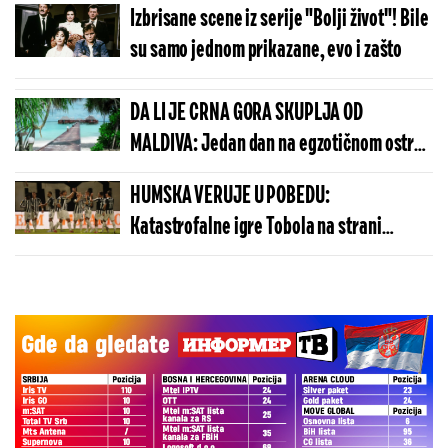
Izbrisane scene iz serije "Bolji život"! Bile
su samo jednom prikazane, evo i zašto
DA LI JE CRNA GORA SKUPLJA OD
MALDIVA: Jedan dan na egzotičnom ostrvu
može da košta manje nego u Budvi
HUMSKA VERUJE U POBEDU:
Katastrofalne igre Tobola na strani
ulivaju samopouzdanje Partizanu