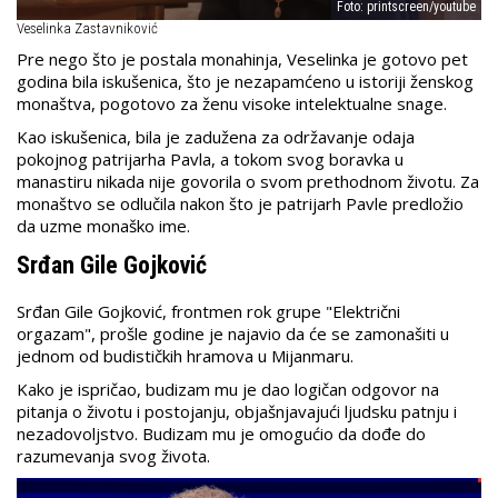
Foto: printscreen/youtube
Veselinka Zastavniković
Pre nego što je postala monahinja, Veselinka je gotovo pet
godina bila iskušenica, što je nezapamćeno u istoriji ženskog
monaštva, pogotovo za ženu visoke intelektualne snage.
Kao iskušenica, bila je zadužena za održavanje odaja
pokojnog patrijarha Pavla, a tokom svog boravka u
manastiru nikada nije govorila o svom prethodnom životu. Za
monaštvo se odlučila nakon što je patrijarh Pavle predložio
da uzme monaško ime.
Srđan Gile Gojković
Srđan Gile Gojković, frontmen rok grupe "Električni
orgazam", prošle godine je najavio da će se zamonašiti u
jednom od budističkih hramova u Mijanmaru.
Kako je ispričao, budizam mu je dao logičan odgovor na
pitanja o životu i postojanju, objašnjavajući ljudsku patnju i
nezadovoljstvo. Budizam mu je omogućio da dođe do
razumevanja svog života.