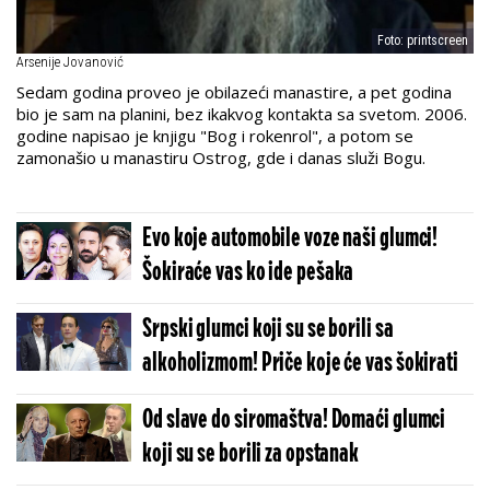
Foto: printscreen
Arsenije Jovanović
Sedam godina proveo je obilazeći manastire, a pet godina
bio je sam na planini, bez ikakvog kontakta sa svetom. 2006.
godine napisao je knjigu "Bog i rokenrol", a potom se
zamonašio u manastiru Ostrog, gde i danas služi Bogu.
Evo koje automobile voze naši glumci!
Šokiraće vas ko ide pešaka
Srpski glumci koji su se borili sa
alkoholizmom! Priče koje će vas šokirati
Od slave do siromaštva! Domaći glumci
koji su se borili za opstanak