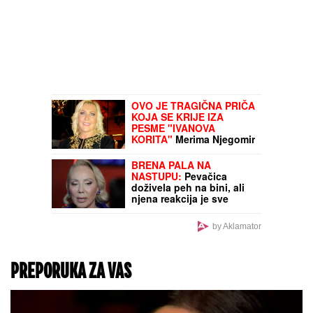
OVO JE TRAGIČNA PRIČA
KOJA SE KRIJE IZA
PESME "IVANOVA
KORITA"
Merima Njegomir
tražila IZMENU teksta: "Ti
stihovi su naknadno
BRENA PALA NA
dopisani"
NASTUPU:
Pevačica
doživela peh na bini, ali
njena reakcija je sve
oduševila (VIDEO)
by Aklamator
PREPORUKA ZA VAS