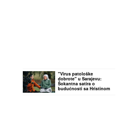
"Virus patološke
dobrote" u Sarajevu:
Šokantna satira o
budućnosti sa Hristinom
Popović, Đuričkom,
Šerbedžijom...