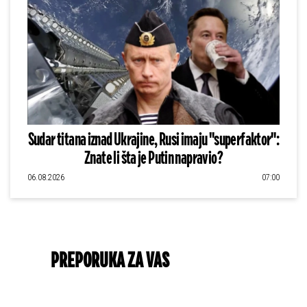
Sudar titana iznad Ukrajine, Rusi imaju "superfaktor":
Znate li šta je Putin napravio?
06.08.2026
07:00
PREPORUKA ZA VAS