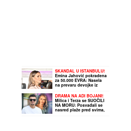
SKANDAL U ISTANBULU!
Emina Jahović pokradena
za 50.000 EVRA: Nasela
na prevaru devojke iz
Crne Gore
DRAMA NA ADI BOJANI!
Milica i Terza se SUOČILI
NA MORU: Posvađali se
nasred plaže pred svima,
evo zbog čega je odmah
nastao POTPUNI HAOS