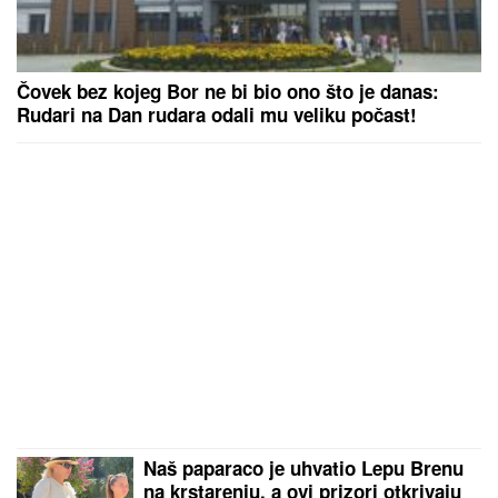
Čovek bez kojeg Bor ne bi bio ono što je danas:
Rudari na Dan rudara odali mu veliku počast!
Naš paparaco je uhvatio Lepu Brenu
na krstarenju, a ovi prizori otkrivaju