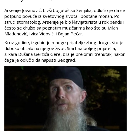
Arsenije Jovanović, bivši bogataš sa Senjaka, odlučio je da se
potpuno povuče iz svetovnog života i postane monah. Po
struci stomatolog, Arsenije je bio klavijaturista u rok bendu i
često se družio sa poznatim muzičarima kao što su Milan
Mladenović, Ivica Vidović, i Bojan Pečar.
Kroz godine, izgubio je mnoge prijatelje zbog droge, što je
duboko uticalo na njegov život. Smrt najboljeg prijatelja,
slikara Dušana Gerzića Gere, bila je prelomni trenutak, nakon
čega je odlučio da napusti Beograd.