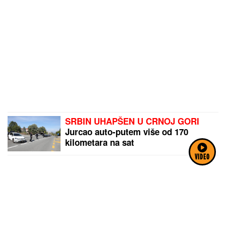
SRBIN UHAPŠEN U CRNOJ GORI
Jurcao auto-putem više od 170
kilometara na sat
VIDEO