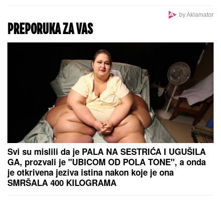
"Elitu 10"
by Aklamator
PREPORUKA ZA VAS
Svi su mislili da je PALA NA SESTRIĆA I UGUŠILA
GA, prozvali je "UBICOM OD POLA TONE", a onda
je otkrivena jeziva istina nakon koje je ona
SMRŠALA 400 KILOGRAMA