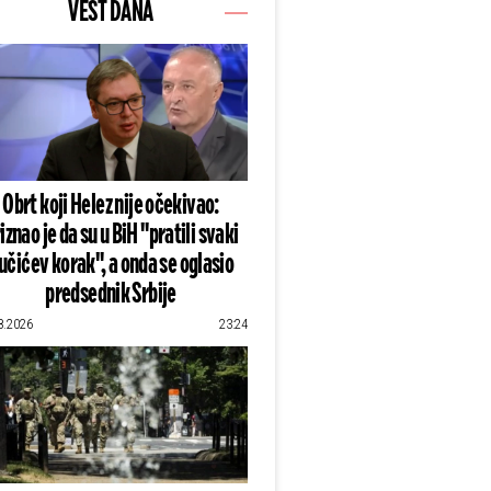
VEST DANA
Obrt koji Helez nije očekivao:
iznao je da su u BiH "pratili svaki
učićev korak", a onda se oglasio
predsednik Srbije
8.2026
23:24