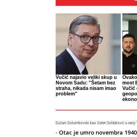
Vučić najavio veliki skup u
Ovako
Novom Sadu: "Šetam bez
most E
straha, nikada nisam imao
Vučić
problem"
geopol
ekono
Dušan Golumbovski kao Ozren Soldatović u seriji "S
-
Otac je umro novembra 1940. 