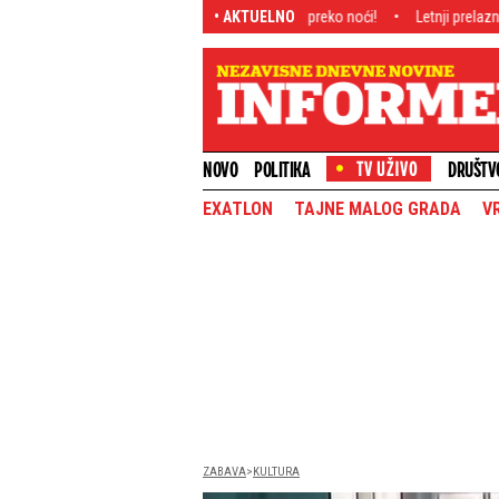
olitve pod Ostrogom bolest nestala preko noći!
• AKTUELNO
Letnji prelazni rok: Real M
NOVO
POLITIKA
DRUŠTV
EXATLON
TAJNE MALOG GRADA
V
ZABAVA
KULTURA