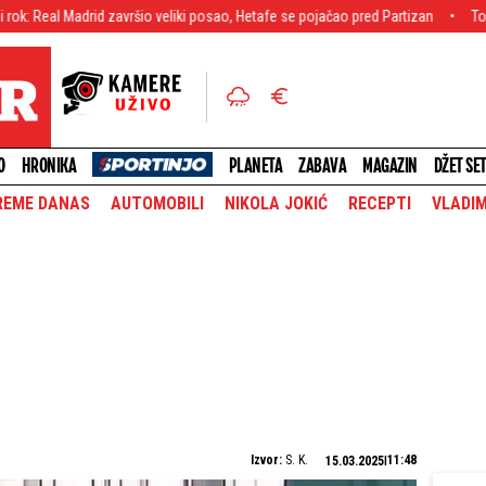
adrid završio veliki posao, Hetafe se pojačao pred Partizan
Tobol se ne pred
O
HRONIKA
PLANETA
ZABAVA
MAGAZIN
DŽET SE
REME DANAS
AUTOMOBILI
NIKOLA JOKIĆ
RECEPTI
VLADIM
Izvor:
S. K.
11:48
15.03.2025