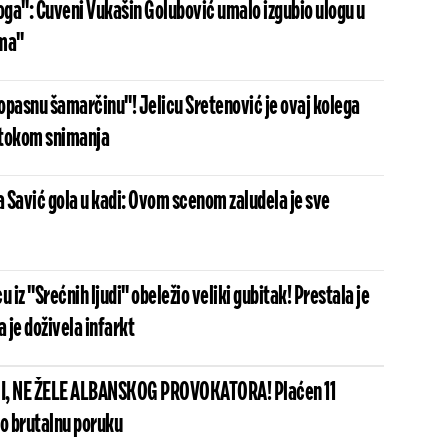
ga": Čuveni Vukašin Golubović umalo izgubio ulogu u
ima"
opasnu šamarčinu"! Jelicu Sretenović je ovaj kolega
o tokom snimanja
 Savić gola u kadi: Ovom scenom zaludela je sve
u iz "Srećnih ljudi" obeležio veliki gubitak! Prestala je
a je doživela infarkt
I, NE ŽELE ALBANSKOG PROVOKATORA! Plaćen 11
io brutalnu poruku