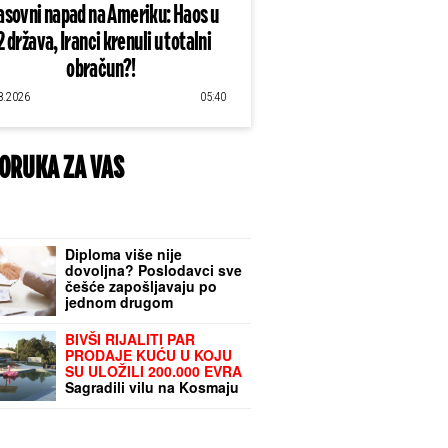
sovni napad na Ameriku: Haos u
2 država, Iranci krenuli u totalni
obračun?!
8.2026
05:40
ORUKA ZA VAS
Diploma više nije
dovoljna? Poslodavci sve
češće zapošljavaju po
jednom drugom
kriterijumu
BIVŠI RIJALITI PAR
PRODAJE KUĆU U KOJU
SU ULOŽILI 200.000 EVRA
Sagradili vilu na Kosmaju
i pokrenuli biznis, a sada
im hitno treba novac: "To
je razlog prodaje"