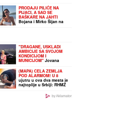
PRODAJU PILIĆE NA
PIJACI, A SAD SE
BAŠKARE NA JAHTI
Bojana i Mirko Šijan na
letovanju, ona pokazala
zgodno i zategnuto telo
nakon dva porođaja
(FOTO)
"DRAGANE, USKLADI
AMBICIJE SA SVOJOM
KONDICIJOM I
MUNICIJOM"
Jovana
Jeremić prozvala bivšeg i
njegovu verenicu, a on
(MAPA) CELA ZEMLJA
poručuje šta mu je
POD ALARMOM! U 8
JEDINO VAŽNO: "U tome
ujutru u ova dva mesta je
je istina"
najtoplije u Srbiji: RHMZ
upozorava na još
opasnije vreme od OVOG
by Aklamator
DATUMA