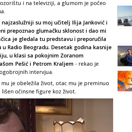
ozorištu i na televiziji, a glumom je počeo
a.
jzaslužniji su moj učitelj Ilija Janković i
meni prepoznao glumačku sklonost i dao mi
ačica je gledala tu predstavu i preporučila
 u Radio Beogradu. Desetak godina kasnije
u, u klasi sa pokojnim Zoranom
ašom Pešić i Petrom Kraljem
- rekao je
gobrojnih intervjua.
a mu je obeležila život, otac mu je preminuo
 lišen očinsne figure koz život.