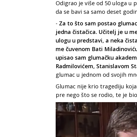
Odigrao je više od 50 uloga u p
da se bavi sa samo deset godin
-
Za to što sam postao glumac na
jedna čistačica. Učitelj je u 
ulogu u predstavi, a neka čist
me čuvenom Bati Miladinoviću
upisao sam glumačku akademij
Radmilovićem, Stanislavom St
glumac u jednom od svojih mno
Glumac nije krio tragediju koj
pre nego što se rodio, te je bio