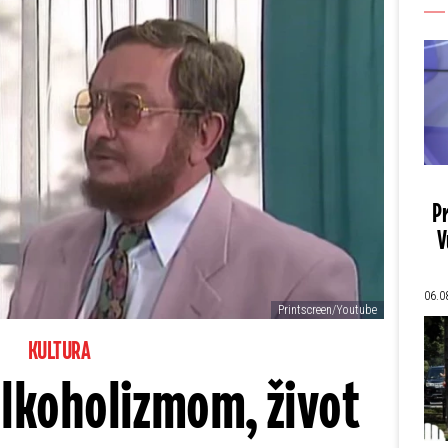
Pr
V
06.0
Printscreen/Youtube
KULTURA
alkoholizmom, život