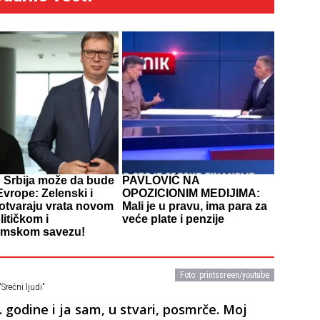
 Srbija može da bude
PAVLOVIĆ NA
vrope: Zelenski i
OPOZICIONIM MEDIJIMA:
 otvaraju vrata novom
Mali je u pravu, ima para za
itičkom i
veće plate i penzije
mskom savezu!
Foto: printscreen/youtube
rećni ljudi"
godine i ja sam, u stvari, posmrče. Moj