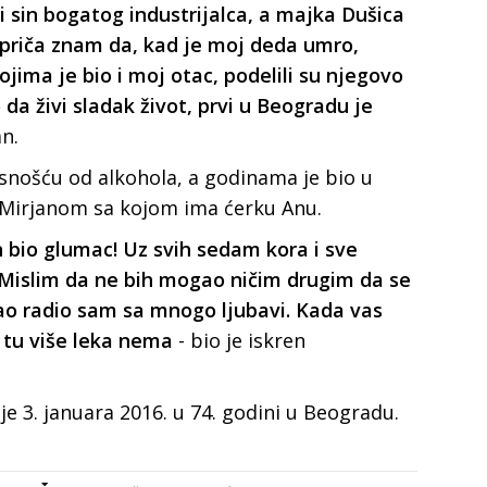
 sin bogatog industrijalca, a majka Dušica
z priča znam da, kad je moj deda umro,
ima je bio i moj otac, podelili su njegovo
da živi sladak život, prvi u Beogradu je
n.
snošću od alkohola, a godinama je bio u
Mirjanom sa kojom ima ćerku Anu.
 bio glumac! Uz svih sedam kora i sve
 Mislim da ne bih mogao ničim drugim da se
o radio sam sa mnogo ljubavi. Kada vas
 tu više leka nema
- bio je iskren
 3. januara 2016. u 74. godini u Beogradu.