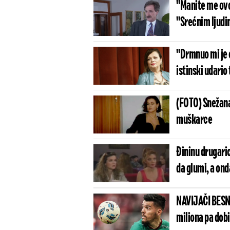
"Manite me ovo
"Srećnim ljud
"Drmnuo mi je 
istinski udari
(FOTO) Snežana
muškarce
Đininu drugaric
da glumi, a ond
NAVIJAČI BESN
miliona pa dob