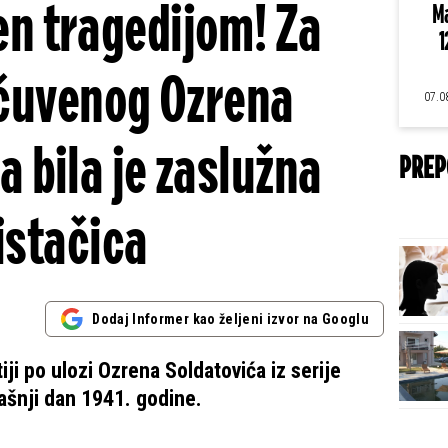
n tragedijom! Za
Ma
1
 čuvenog Ozrena
07.0
a bila je zaslužna
PREP
istačica
Dodaj Informer kao željeni izvor na Googlu
i po ulozi Ozrena Soldatovića iz serije
našnji dan 1941. godine.