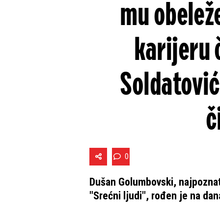
mu obeleže
karijeru
Soldatović
č
0
Dušan Golumbovski, najpoznatij
"Srećni ljudi", rođen je na da