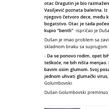
otac Dragutin je bio razmaženi
Vasiljević poznata balerina. I
njegovo četvoro dece, među koj
bogatstvo. Otac je tada počeo 
kupio "bentli"
-ispričao je Duša
Dušan je imao problem sa zavi
skladnom braku sa suprugom 
-
Da se ponovo rodim, opet bih
teškoće, ne bih ništa menjao.
bavim osim glumom. Svoj posa
jednom uhvati glumački virus,
Golumbovski.
Dušan Golumbovski preminuo je