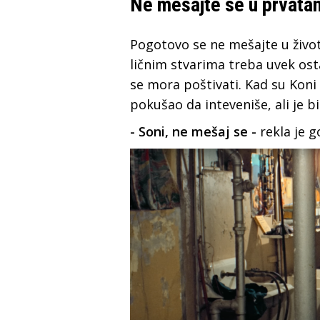
Ne mešajte se u prvatan 
Pogotovo se ne mešajte u život
ličnim stvarima treba uvek ostat
se mora poštivati. Kad su Koni 
pokušao da inteveniše, ali je 
- Soni, ne mešaj se -
rekla je 