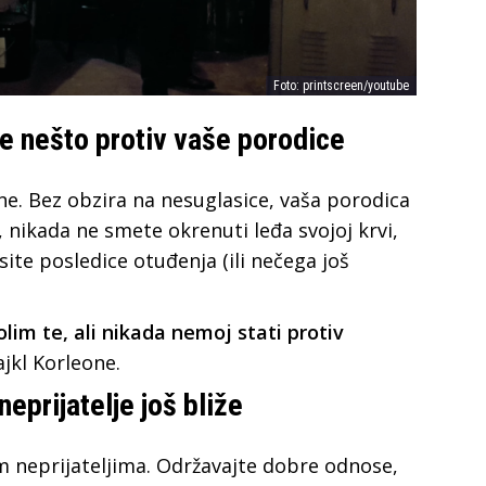
Foto: printscreen/youtube
e nešto protiv vaše porodice
e. Bez obzira na nesuglasice, vaša porodica
, nikada ne smete okrenuti leđa svojoj krvi,
ite posledice otuđenja (ili nečega još
 volim te, ali nikada nemoj stati protiv
ajkl Korleone.
 neprijatelje još bliže
m neprijateljima. Održavajte dobre odnose,