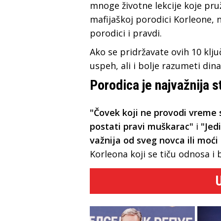
mnoge životne lekcije koje pruž
mafijaškoj porodici Korleone, 
porodici i pravdi.
Ako se pridržavate ovih 10 klju
uspeh, ali i bolje razumeti di
Porodica je najvažnija s
"Čovek koji ne provodi vreme
postati pravi muškarac"
i
"Jed
važnija od sveg novca ili moći
Korleona koji se tiču odnosa i 