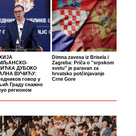
ХИЈА
Dimna zavesa iz Brisela i
МЉАНСКО-
Zagreba: Priča o "srpskom
ИЋКА ДУБОКО
svetu" je paravan za
АЛНА ВУЧИЋУ:
hrvatsko potčinjavanje
едников говор у
Crne Gore
ић Граду снажно
нуо регионом