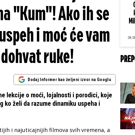
lma "Kum"! Ako ih se
Mi
 uspeh i moć će vam
06.0
a dohvat ruke!
PREP
Dodaj Informer kao željeni izvor na Googlu
 lekcije o moći, lojalnosti i porodici, koje
og ko želi da razume dinamiku uspeha i
jih i najuticajnijih filmova svih vremena, a