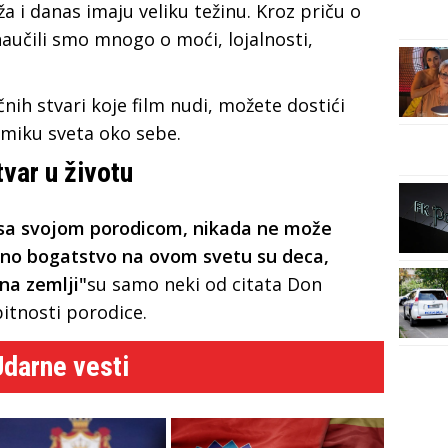
a i danas imaju veliku težinu. Kroz priču o
naučili smo mnogo o moći, lojalnosti,
čnih stvari koje film nudi, možete dostići
namiku sveta oko sebe.
tvar u životu
 sa svojom porodicom, nikada ne može
ino bogatstvo na ovom svetu su deca,
 na zemlji"
su samo neki od citata Don
bitnosti porodice.
Udarne vesti