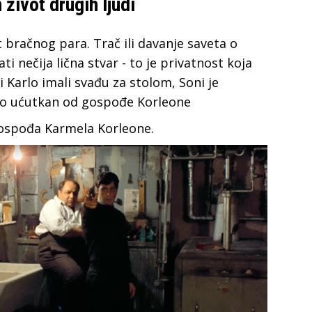
život drugih ljudi
 bračnog para. Trač ili davanje saveta o
i nečija lična stvar - to je privatnost koja
i Karlo imali svađu za stolom, Soni je
bio ućutkan od gospođe Korleone
gospođa Karmela Korleone.