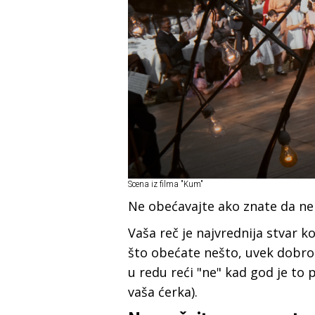
Scena iz filma "Kum"
Ne obećavajte ako znate da ne
Vaša reč je najvrednija stvar k
što obećate nešto, uvek dobro r
u redu reći "ne" kad god je to
vaša ćerka).