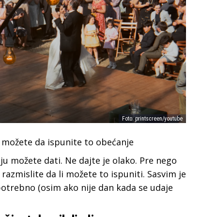
Foto: printscreen/youtube
 možete da ispunite to obećanje
oju možete dati. Ne dajte je olako. Pre nego
azmislite da li možete to ispuniti. Sasvim je
 potrebno (osim ako nije dan kada se udaje