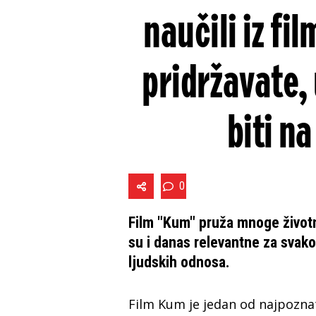
naučili iz fi
pridržavate,
biti n
0
Film "Kum" pruža mnoge životne
su i danas relevantne za svak
ljudskih odnosa.
Film Kum je jedan od najpoznati