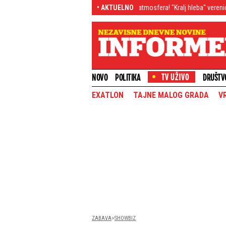
 otkrio zbog čega
Ponela ga atmosfera! "Kralj hleba" verenicu umalo bacio 
• AKTUELNO
NOVO
POLITIKA
DRUŠTV
EXATLON
TAJNE MALOG GRADA
V
ZABAVA
SHOWBIZ