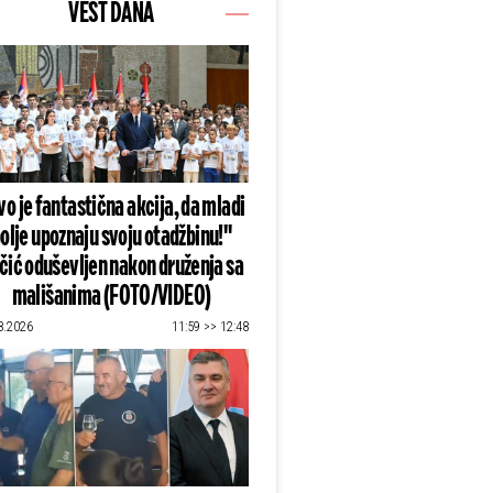
VEST DANA
o je fantastična akcija, da mladi
olje upoznaju svoju otadžbinu!"
čić oduševljen nakon druženja sa
mališanima (FOTO/VIDEO)
8.2026
11:59 >> 12:48