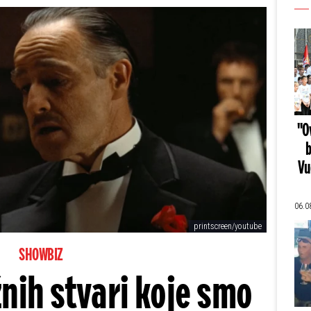
"Ov
b
Vu
06.0
printscreen/youtube
SHOWBIZ
žnih stvari koje smo