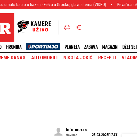
u bazen - Fešta u Grockoj glavna tema (VIDEO)
Pevačica okupana krvlju! Ar
O
HRONIKA
PLANETA
ZABAVA
MAGAZIN
DŽET SE
REME DANAS
AUTOMOBILI
NIKOLA JOKIĆ
RECEPTI
VLADIM
Informer.rs
17:33
25.03.2025
Novinar