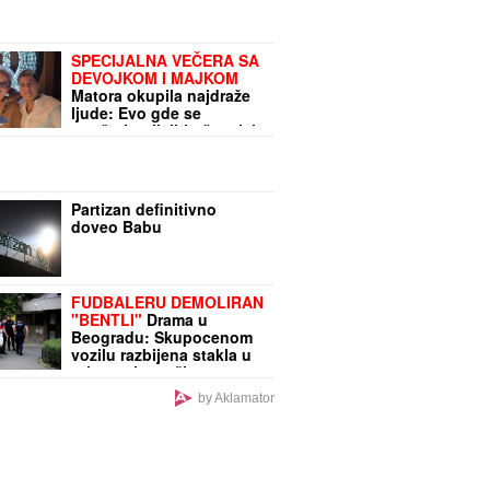
vrućine: Za 10 minuta
temperatura u vozilu
prelazi 37 STEPENI
SPECIJALNA VEČERA SA
DEVOJKOM I MAJKOM
Matora okupila najdraže
ljude: Evo gde se
opuštaju, rijaliti učesnici
puno srce (FOTO)
Partizan definitivno
doveo Babu
FUDBALERU DEMOLIRAN
"BENTLI"
Drama u
Beogradu: Skupocenom
vozilu razbijena stakla u
privatnoj garaži
luksuznog naselja
by Aklamator