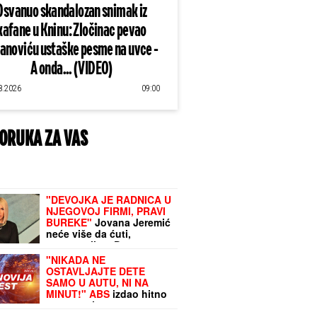
Osvanuo skandalozan snimak iz
kafane u Kninu: Zločinac pevao
lanoviću ustaške pesme na uvce -
A onda... (VIDEO)
8.2026
09:00
ORUKA ZA VAS
"DEVOJKA JE RADNICA U
NJEGOVOJ FIRMI, PRAVI
BUREKE"
Jovana Jeremić
neće više da ćuti,
progovorila o Draganu
Stankoviću i veridbi:
"NIKADA NE
"Poklanjam mu titulu
OSTAVLJAJTE DETE
bivšeg dečka JJ"
SAMO U AUTU, NI NA
MINUT!" ABS
izdao hitno
upozorenje za sve
roditelje u jeku ekstremne