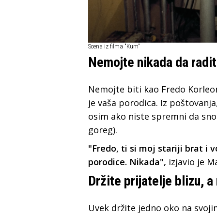
Scena iz filma "Kum"
Nemojte nikada da radit
Nemojte biti kao Fredo Korleon
je vaša porodica. Iz poštovanja
osim ako niste spremni da snos
goreg).
"Fredo, ti si moj stariji brat i
porodice. Nikada",
izjavio je M
Držite prijatelje blizu, a
Uvek držite jedno oko na svoji