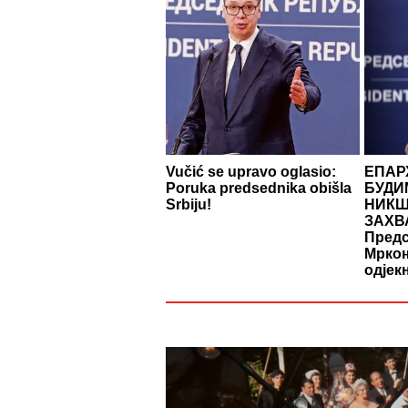
Vučić se upravo oglasio:
ЕПАР
Poruka predsednika obišla
БУДИ
Srbiju!
НИКШ
ЗАХВ
Предс
Мркоњ
одјек