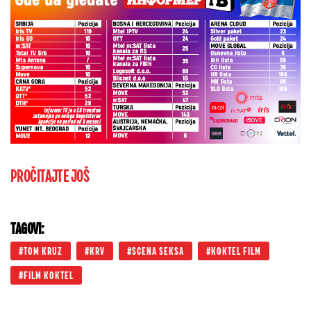
PROČITAJTE JOŠ
TAGOVI:
TOM KRUZ
KRV
SCENA SEKSA
KOKTEL FILM
FILM KOKTEL