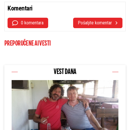
Komentari
0 komentara
Pošaljite komentar
PREPORUČENE AI VESTI
VEST DANA