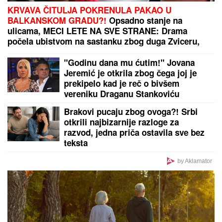
KRVAVA ČITULJA POKRENULA PAKAO U
BALKANSKOM GRADU?!
Opsadno stanje na
ulicama, MECI LETE NA SVE STRANE: Drama
počela ubistvom na sastanku zbog duga Zviceru,
onda je usledio HAOS (FOTO)
"Godinu dana mu ćutim!" Jovana
Jeremić je otkrila zbog čega joj je
prekipelo kad je reč o bivšem
vereniku Draganu Stankoviću
Brakovi pucaju zbog ovoga?! Srbi
otkrili najbizarnije razloge za
razvod, jedna priča ostavila sve bez
teksta
by Aklamator