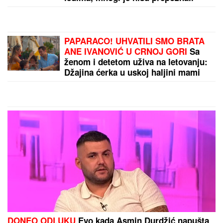
PAPARACO! UHVATILI SMO BRATA
ANE IVANOVIĆ U CRNOJ GORI
Sa
ženom i detetom uživa na letovanju:
Džajina ćerka u uskoj haljini mami
poglede (Video)
DONEO ODLUKU
Evo kada Asmin Durdžić napušta