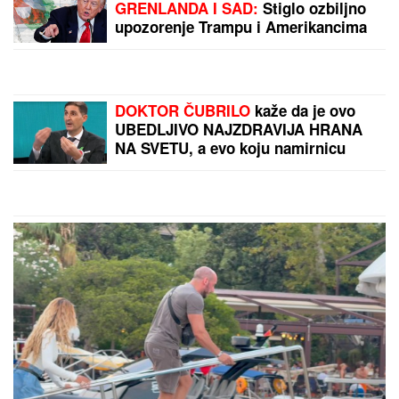
GRENLANDA I SAD:
Stiglo ozbiljno
upozorenje Trampu i Amerikancima
DOKTOR ČUBRILO
kaže da je ovo
UBEDLJIVO NAJZDRAVIJA HRANA
NA SVETU, a evo koju namirnicu
nikada NE JEDE: "I moja baba je to
znala, a možda vam zvuči suludo"