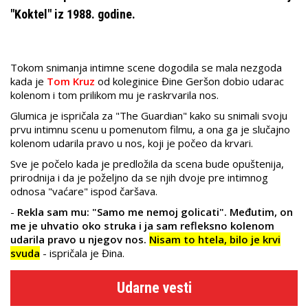
"Koktel" iz 1988. godine.
Tokom snimanja intimne scene dogodila se mala nezgoda
kada je
Tom Kruz
od koleginice Đine Geršon dobio udarac
kolenom i tom prilikom mu je raskrvarila nos.
Glumica je ispričala za "The Guardian" kako su snimali svoju
prvu intimnu scenu u pomenutom filmu, a ona ga je slučajno
kolenom udarila pravo u nos, koji je počeo da krvari.
Sve je počelo kada je predložila da scena bude opuštenija,
prirodnija i da je poželjno da se njih dvoje pre intimnog
odnosa "vaćare" ispod čaršava.
-
Rekla sam mu: "Samo me nemoj golicati". Međutim, on
me je uhvatio oko struka i ja sam refleksno kolenom
udarila pravo u njegov nos.
Nisam to htela, bilo je krvi
svuda
- ispričala je Đina.
Udarne vesti