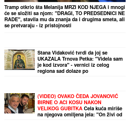
Tramp otkrio šta Melanija MRZI KOD NJEGA i mnogi
će se složiti sa njom: "DRAGI, TO PREDSEDNICI NE
RADE", stavila mu da znanja da i drugima smeta, ali
se pretvaraju - iz pristojnosti
Stana Vidaković tvrdi da joj se
UKAZALA Trnova Petka: "Videla sam
je kod izvora" - vernici iz celog
regiona sad dolaze po
ČUDOTVORNU VODU
(VIDEO) OVAKO ČEDA JOVANOVIĆ
BIRNE O ACI KOSU NAKON
VELIKOG GUBITKA
Cela kuća miriše
na njegova omiljena jela: "On živi od
ljubavi"