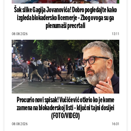
Šok slike Gagija Jovanovića! Dobro pogledajte kako
izgleda blokadersko licemerje - Zbog ovoga su ga
plenumaši precrtali
08.08.2026
13:11
Procurio novi spisak! Vučićević otkrio ko je kome
zamena na blokaderskoj listi - ključni tajni dosijei
(FOTO/VIDEO)
08.08.2026
16:01