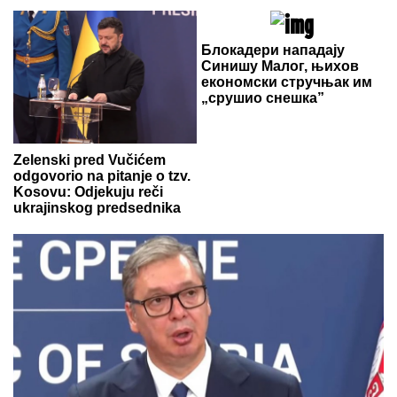
Блокадери нападају
Синишу Малог, њихов
економски стручњак им
„срушио снешка”
Zelenski pred Vučićem
odgovorio na pitanje o tzv.
Kosovu: Odjekuju reči
ukrajinskog predsednika