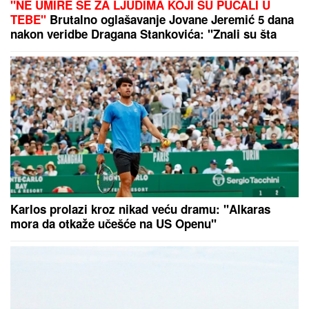
"NE UMIRE SE ZA LJUDIMA KOJI SU PUCALI U
TEBE"
Brutalno oglašavanje Jovane Jeremić 5 dana
nakon veridbe Dragana Stankovića: "Znali su šta
rade"
Karlos prolazi kroz nikad veću dramu: "Alkaras
mora da otkaže učešće na US Openu"