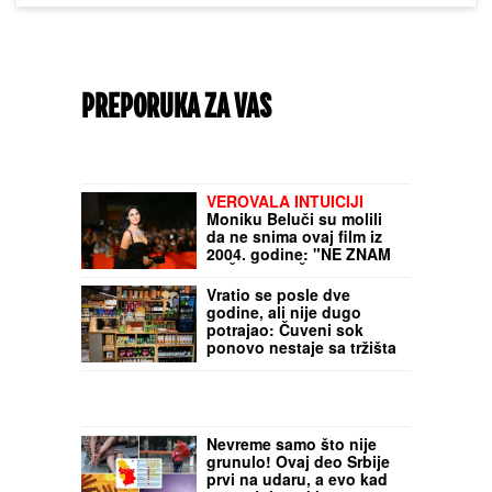
PREPORUKA ZA VAS
VEROVALA INTUICIJI
Moniku Beluči su molili
da ne snima ovaj film iz
2004. godine: "NE ZNAM
ZAŠTO, ALI ŽELELA SAM
TO"
Vratio se posle dve
godine, ali nije dugo
potrajao: Čuveni sok
ponovo nestaje sa tržišta
zbog katastrofalno slabe
prodaje
Nevreme samo što nije
grunulo! Ovaj deo Srbije
prvi na udaru, a evo kad