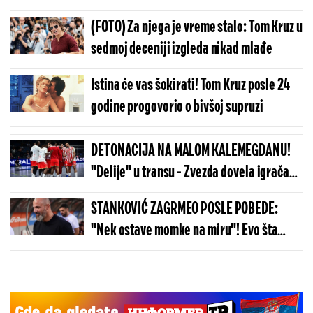
(FOTO) Za njega je vreme stalo: Tom Kruz u
sedmoj deceniji izgleda nikad mlađe
Istina će vas šokirati! Tom Kruz posle 24
godine progovorio o bivšoj supruzi
DETONACIJA NA MALOM KALEMEGDANU!
"Delije" u transu - Zvezda dovela igrača
Real Madrida!
STANKOVIĆ ZAGRMEO POSLE POBEDE:
"Nek ostave momke na miru"! Evo šta
kaže o isključenju golmana!