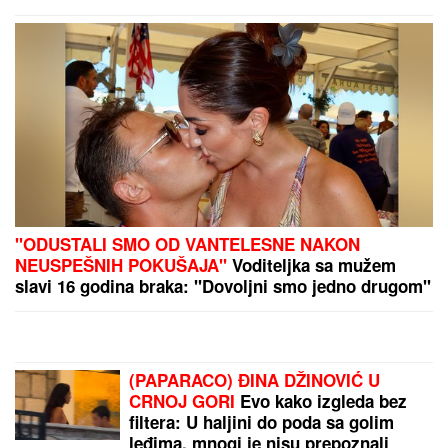
"ODUSTALI SMO OD VANTELESNE NAKON
NEUSPEŠNIH POKUŠAJA"
Voditeljka sa mužem
slavi 16 godina braka: "Dovoljni smo jedno drugom"
(PAPARACO) ĐINA DŽINOVIĆ U
CRNOJ GORI
Evo kako izgleda bez
filtera: U haljini do poda sa golim
leđima, mnogi je nisu prepoznali