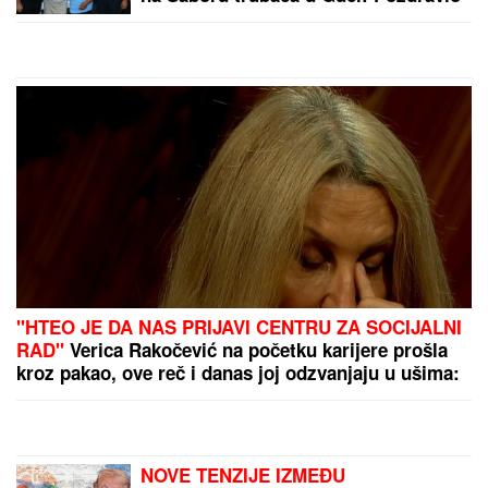
se sa muzičarima i jeo svadbarski
kupus
"HTEO JE DA NAS PRIJAVI CENTRU ZA SOCIJALNI
RAD"
Verica Rakočević na početku karijere prošla
kroz pakao, ove reč i danas joj odzvanjaju u ušima:
"Oduzeće vam decu"
NOVE TENZIJE IZMEĐU