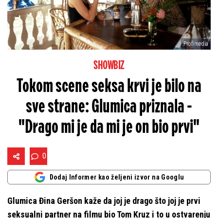
Profimedia
SHOWBIZ
Tokom scene seksa krvi je bilo na
sve strane: Glumica priznala -
"Drago mi je da mi je on bio prvi"
0
Dodaj Informer kao željeni izvor na Googlu
Glumica Đina Geršon kaže da joj je drago što joj je prvi
seksualni partner na filmu bio Tom Kruz i to u ostvarenju