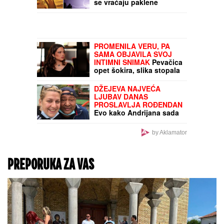
se vraćaju paklene
vrućine
PROMENILA VERU, PA
SAMA OBJAVILA SVOJ
INTIMNI SNIMAK
Pevačica
opet šokira, slika stopala
u KESAMA: "Mažem
ovčiju mast"
DŽEJEVA NAJVEĆA
LJUBAV DANAS
PROSLAVLJA ROĐENDAN
Evo kako Andrijana sada
izgleda: Nije u kontaktu
sa njegovim ćerkama, a
by Aklamator
jedan detalj svi
komentarišu
PREPORUKA ZA VAS