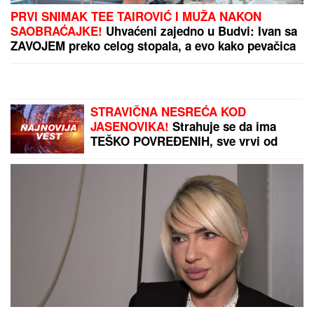
PRVI SNIMAK TEE TAIROVIĆ I MUŽA NAKON
SAOBRAĆAJKE!
Uhvaćeni zajedno u Budvi: Ivan sa
ZAVOJEM preko celog stopala, a evo kako pevačica
izgleda nakon udesa u Crnoj Gori
STRAVIČNA NESREĆA KOD
JASENOVIKA!
Strahuje se da ima
TEŠKO POVREĐENIH, sve vrvi od
policije i Hitne pomoći (FOTO)