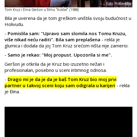
Foto: Profimedia
Tom Kruz i Đina Geršon u filmu "Koktel" (1988)
Bila je uverena da je tom greškom uništila svoju budućnost u
Holivudu.
-
Pomislila sam: "Upravo sam slomila nos Tomu Kruzu,
više nikad neću raditi". Bila sam preplašena
- rekla je
glumica i dodala da joj Tom Kruz srećom ništa nije zamerio:
-
Samo je rekao: "Moj propust. Upozorila si me".
Geršon je otkrila da je Kruz bio izuzetno nežan i
profesionalan, posebno u sceni intimnog odnosa.
-
Drago mi je da je da je baš Tom Kruz bio moj prvi
partner u takvoj sceni koju sam odigrala u karijeri
- rekla
je Đina.