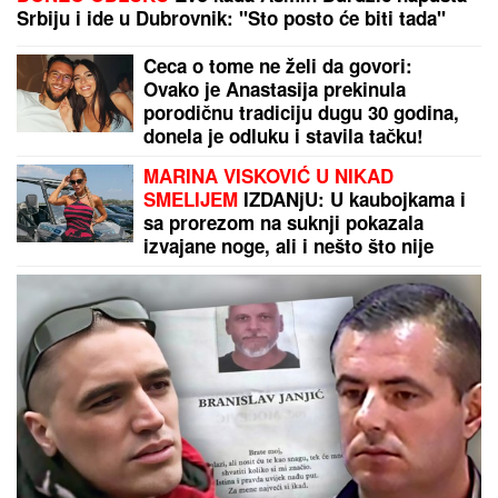
Srbiju i ide u Dubrovnik: "Sto posto će biti tada"
Ceca o tome ne želi da govori:
Ovako je Anastasija prekinula
porodičnu tradiciju dugu 30 godina,
donela je odluku i stavila tačku!
MARINA VISKOVIĆ U NIKAD
SMELIJEM
IZDANjU: U kaubojkama i
sa prorezom na suknji pokazala
izvajane noge, ali i nešto što nije
htela (FOTO)