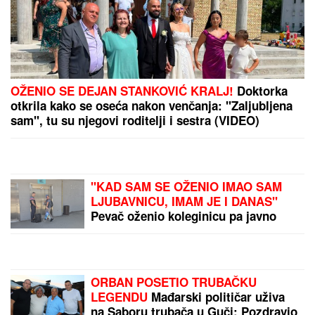
OŽENIO SE DEJAN STANKOVIĆ KRALJ!
Doktorka
otkrila kako se oseća nakon venčanja: "Zaljubljena
sam", tu su njegovi roditelji i sestra (VIDEO)
"KAD SAM SE OŽENIO IMAO SAM
LJUBAVNICU, IMAM JE I DANAS"
Pevač oženio koleginicu pa javno
priznao da je vara na svakom
koraku: "Skoro svi na estradi imaju
paralelne veze"
ORBAN POSETIO TRUBAČKU
LEGENDU
Mađarski političar uživa
na Saboru trubača u Guči: Pozdravio