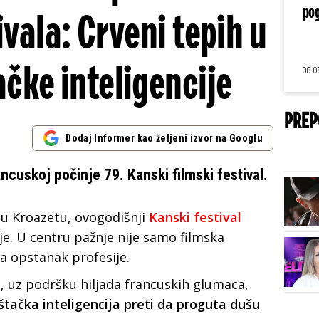
pog
vala: Crveni tepih u
ačke inteligencije
08.0
PREP
Dodaj Informer kao željeni izvor na Googlu
ncuskoj počinje 79. Kanski filmski festival.
ju Kroazetu, ovogodišnji
Kanski festival
je. U centru pažnje nije samo filmska
a opstanak profesije.
o, uz podršku hiljada francuskih glumaca,
štačka inteligencija preti da proguta dušu