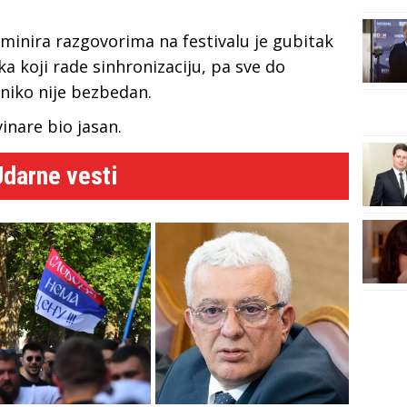
ominira razgovorima na festivalu je gubitak
a koji rade sinhronizaciju, pa sve do
 niko nije bezbedan.
inare bio jasan.
Udarne vesti