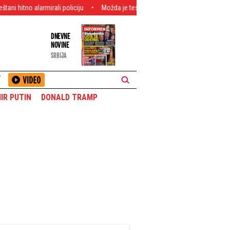
li policiju
Možda je testirala granice osetljivosti sigurnosnih zujalica? 
DNEVNE
NOVINE
SRBIJA
T
IR PUTIN
DONALD TRAMP