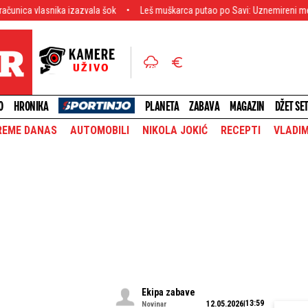
izazvala šok
Leš muškarca putao po Savi: Uznemireni meštani hitno alarmira
O
HRONIKA
PLANETA
ZABAVA
MAGAZIN
DŽET SE
REME DANAS
AUTOMOBILI
NIKOLA JOKIĆ
RECEPTI
VLADIM
Ekipa zabave
13:59
12.05.2026
Novinar