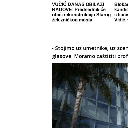
VUČIĆ DANAS OBILAZI
Blokad
RADOVE: Predsednik će
kandid
obići rekonstrukciju Starog
izbaci
železničkog mosta
Vidić,
-
Stojimo uz umetnike, uz scena
glasove. Moramo zaštititi pro