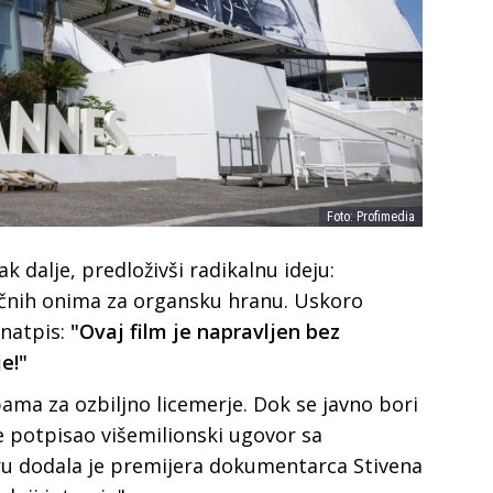
Foto: Profimedia
ak dalje, predloživši radikalnu ideju:
ličnih onima za organsku hranu. Uskoro
natpis:
"Ovaj film je napravljen bez
e!"
ama za ozbiljno licemerje. Dok se javno bori
 je potpisao višemilionski ugovor sa
u dodala je premijera dokumentarca Stivena