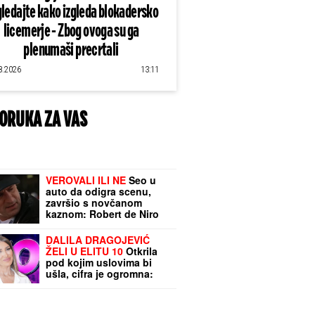
ledajte kako izgleda blokadersko
licemerje - Zbog ovoga su ga
plenumaši precrtali
8.2026
13:11
ORUKA ZA VAS
VEROVALI ILI NE
Seo u
auto da odigra scenu,
završio s novčanom
kaznom: Robert de Niro
nije mogao da ubedi
policajca da nije kriv
DALILA DRAGOJEVIĆ
ŽELI U ELITU 10
Otkrila
pod kojim uslovima bi
ušla, cifra je ogromna:
Spomenula i skandal sa
Dragojevićem