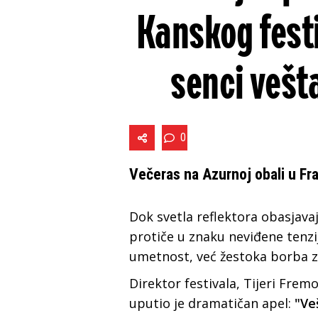
Kanskog festi
senci vešt
0
Večeras na Azurnoj obali u Fra
Dok svetla reflektora obasjava
protiče u znaku neviđene tenzi
umetnost, već žestoka borba z
Direktor festivala, Tijeri Frem
uputio je dramatičan apel:
"Ve