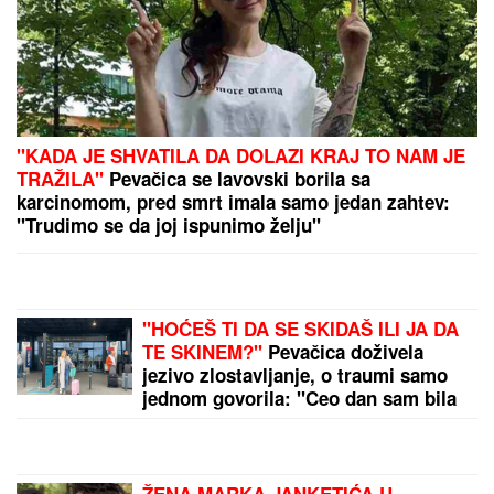
TEŠKA NESREĆA NA
MAGISTRALNOM PUTU!
Saobraćaj
potpuno obustavljen, IMA
POVREĐENIH: Policija vrši uviđaj
kod Stoca