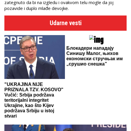
zategnuto da bi na izgledu i ovakvom telu mogle da joj
pozavide i duplo mlađe devojke.
Udarne vesti
Блокадери нападају
Синишу Малог, њихов
економски стручњак им
„срушио снешка”
"UKRAJINA NIJE
PRIZNALA TZV. KOSOVO"
Vučić: Srbija podržava
teritorijalni integritet
Ukrajine, kao što Kijev
podržava Srbiju u istoj
stvari