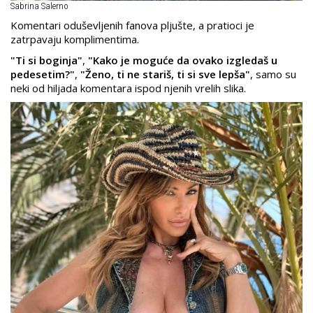
Sabrina Salerno
Komentari oduševljenih fanova pljušte, a pratioci je
zatrpavaju komplimentima.
"Ti si boginja"
,
"Kako je moguće da ovako izgledaš u
pedesetim?"
,
"Ženo, ti ne stariš, ti si sve lepša"
, samo su
neki od hiljada komentara ispod njenih vrelih slika.