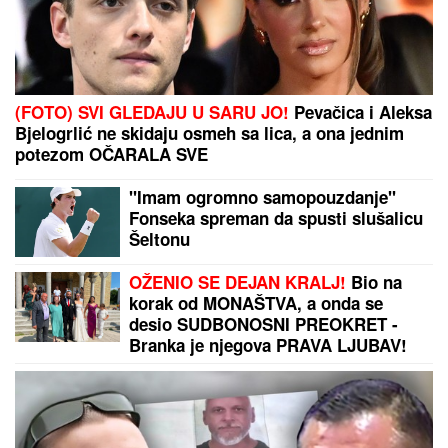
HITNO SE OGLASIO HANTER BAJDEN:
Progovorio
o zdravstevnom stanju oca - "Veoma je bolno
gledati"
"TO MU JE MOJ POKLON ZA SVADBU"
Jovana
Jeremić brutalno o Draganovoj veridbi, DETALJIMA
VENČANJA SA TIGROM, žestoko preti:"Nisam ušla