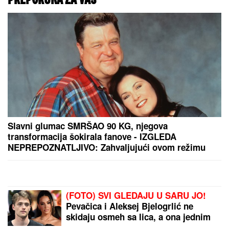
Minimalac je 2.771 evro
mesečno u novoj
obećanoj zemlji za ljude
sa Balkana! Evo gde je
Srbija na najnovijoj listi
zarada (VIDEO)
SUPERKOLONIJA MRAVA