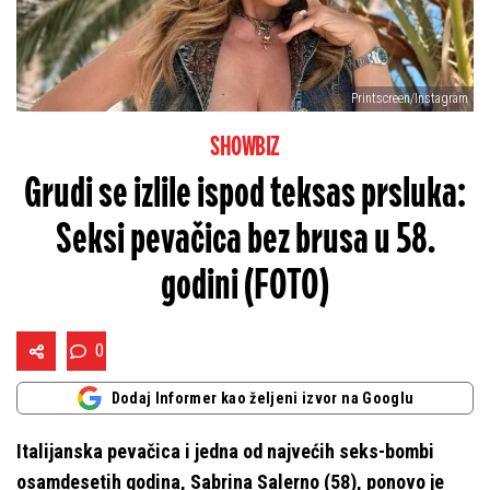
Printscreen/Instagram
SHOWBIZ
Grudi se izlile ispod teksas prsluka:
Seksi pevačica bez brusa u 58.
godini (FOTO)
0
Dodaj Informer kao željeni izvor na Googlu
Italijanska pevačica i jedna od najvećih seks-bombi
osamdesetih godina, Sabrina Salerno (58), ponovo je