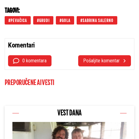
TAGOVI:
PEVAČICA
GRUDI
GOLA
SABRINA SALERNO
Komentari
0 komentara
Pošaljite komentar
PREPORUČENE AI VESTI
VEST DANA