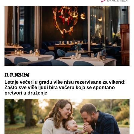
"KADA JE SHVATILA DA DOLAZI KRAJ TO NAM JE
TRAŽILA"
Pevačica se lavovski borila sa
karcinomom, pred smrt imala samo jedan zahtev:
"Trudimo se da joj ispunimo želju"
"HOĆEŠ TI DA SE SKIDAŠ ILI JA DA
TE SKINEM?"
Pevačica doživela
jezivo zlostavljanje, o traumi samo
jednom govorila: "Ceo dan sam bila
zaključana"