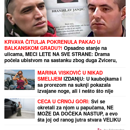
u pekaru da pravim kiflice" (VIDEO)
RASKINULI TEODORA I BEBICA
Ostavila ga nakon
izlaska iz Elite 9 i uzela sve stvari: Ovo su detalji
by Aklamator
PREPORUKA ZA VAS