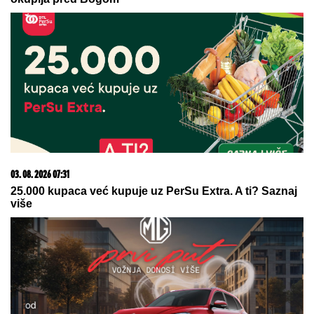
MARINA VISKOVIĆ U NIKAD
SMELIJEM STAJLINGU! U
kaubojkama i sa bezobraznim
prorezom na suknji pokazala
izvajane noge, a onda je sevnulo i
više nego što je planirala (Foto)
(FOTO) TORTA U OBLIKU SRCA,
LATICE PO PODU
Dragan Stanković
pokazao kako slavi rođendan nove
verenice, već žive zajedno, odao ih
jedan detalj