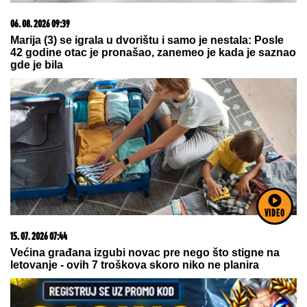
05. 08. 2026 06:45
Šta dete nasleđuje od oca, a šta od majke? Sve što
treba da znate o genetici
VIDEO
08. 08. 2026 16:10
Zašto je važno ići na liturgiju: Nedeljom se porodica
okuplja pred Bogom