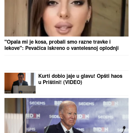
5 MINUTA SNIMKA REŠAVAJU
MISTERIJU NESTANKA
FARMACEUTA?!
Milan popio kafu sa
majkom, otišao na posao i više ga
NIKO NIJE VIDEO: Supruzi je poslao
OVU poruku (FOTO)