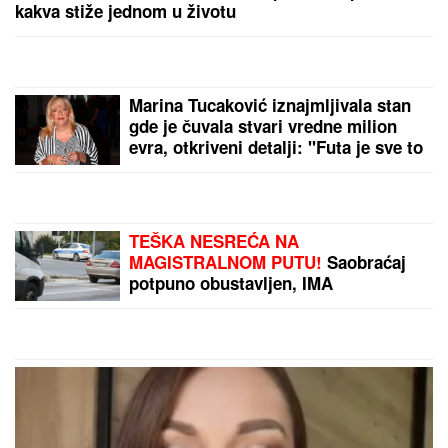
Slavni glumac SMRŠAO 90 KG, njegova
transformacija šokirala fanove - IZGLEDA
NEPREPOZNATLJIVO: Zahvaljujući ovom režimu
uspeo je da se PREPOLOVI
(FOTO) SVI GLEDAJU U SARU JO!
Pevačica i Aleksej Bjelogrlić ne
skidaju osmeh sa lica, a ona jednim
potezom OČARALA SVE