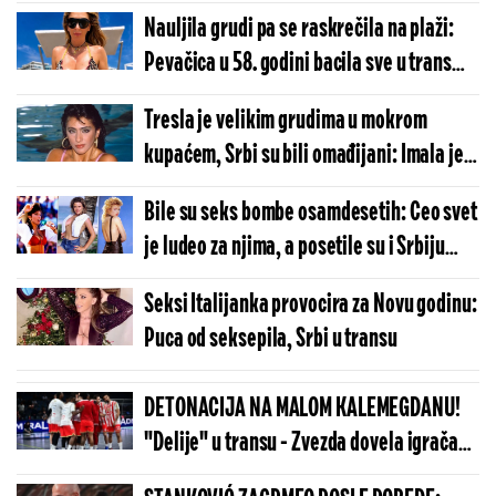
Nauljila grudi pa se raskrečila na plaži:
Pevačica u 58. godini bacila sve u trans
(FOTO)
Tresla je velikim grudima u mokrom
kupaćem, Srbi su bili omađijani: Imala je
užasan odnos sa ocem, a i danas kida kako
Bile su seks bombe osamdesetih: Ceo svet
izgleda
je ludeo za njima, a posetile su i Srbiju
(FOTO)
Seksi Italijanka provocira za Novu godinu:
Puca od seksepila, Srbi u transu
DETONACIJA NA MALOM KALEMEGDANU!
"Delije" u transu - Zvezda dovela igrača
Real Madrida!