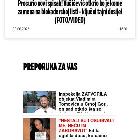
Procurio novi spisak! Vučićević otkrio ko je kome
zamena na blokaderskoj listi - ključni tajni dosijei
(FOTO/VIDEO)
08.08.2026
16:01
PREPORUKA ZA VAS