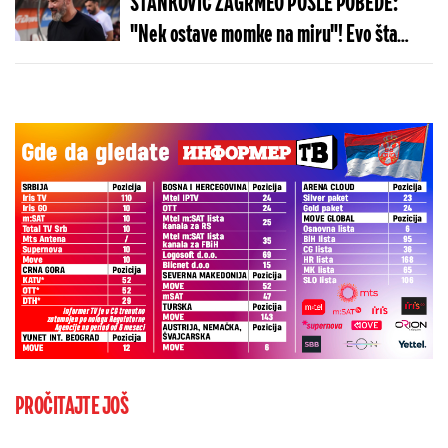
STANKOVIĆ ZAGRMEO POSLE POBEDE:
"Nek ostave momke na miru"! Evo šta
kaže o isključenju golmana!
PROČITAJTE JOŠ