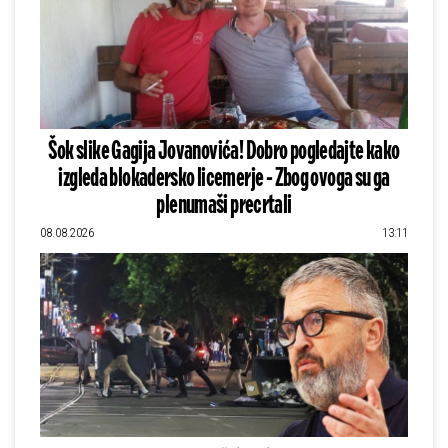
Šok slike Gagija Jovanovića! Dobro pogledajte kako
izgleda blokadersko licemerje - Zbog ovoga su ga
plenumaši precrtali
08.08.2026
13:11