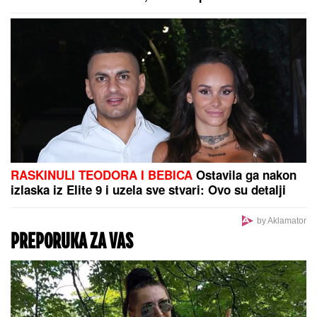
kakva stiže jednom u životu
Marina Tucaković iznajmljivala stan
gde je čuvala stvari vredne milion
evra, otkriveni detalji: "Futa je sve to
stavio u crne kese"