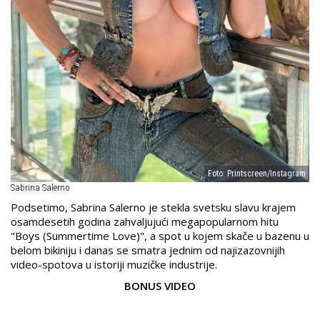
Foto: Printscreen/Instagram
Sabrina Salerno
Podsetimo, Sabrina Salerno je stekla svetsku slavu krajem
osamdesetih godina zahvaljujući megapopularnom hitu
"Boys (Summertime Love)", a spot u kojem skače u bazenu u
belom bikiniju i danas se smatra jednim od najizazovnijih
video-spotova u istoriji muzičke industrije.
BONUS VIDEO