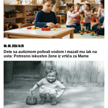
by Aklamator
23. 07. 2026 12:47
Letnje večeri u gradu više nisu rezervisane za vikend:
Zašto sve više ljudi bira večeru koja se spontano
pretvori u druženje