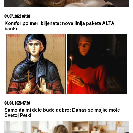
KRVAVA ČITULJA POKRENULA PAKAO U
BALKANSKOM GRADU?!
Opsadno stanje na
ulicama, MECI LETE NA SVE STRANE: Drama
počela ubistvom na sastanku zbog duga Zviceru,
onda je usledio HAOS (FOTO)
MARINA VISKOVIĆ U NIKAD
SMELIJEM
IZDANjU: U kaubojkama i
sa prorezom na suknji pokazala
izvajane noge, ali i nešto što nije
htela (FOTO)
CECA U CRNOJ GORI:
Svi se
okretali za njom u papučama, NE
MOŽE DA DOČEKA NASTUP, a evo
šta joj od ranog jutra stvara VELIKU
NELAGODU! (VIDEO)