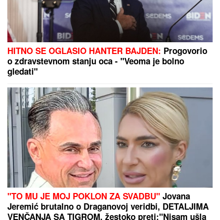
Dnevni horoskop za nedelju, 9. avgust: Jarac gura
ISTINU POD TEPIH, a NJIH čeka poslovna prilika