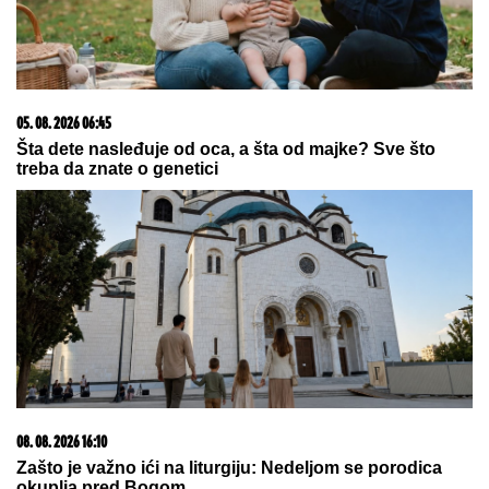
ŽENA MARKA JANKETIĆA U
KUPAĆEM!
Glumac objavio slike sa
letovanja, razmenjuju nežnosti na
plaži: On bez majice, pokazao koliko
je posvećen otac
Marina Tucaković iznajmljivala stan gde je čuvala
stvari vredne milion evra, otkriveni detalji: "Futa je
sve to stavio u crne kese"