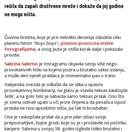
rešila da zapali društvene mreže i dokaže da joj godine
ne mogu ništa.
Čuvena brineta, koja je pre nekoliko decenija zaludela celu
planetu hitom "Boys boys",
ponovo provocira vrelim
fotografijama
, a ovog puta je otišla korak dalje i pokazala
previše.
Sabrina Salerno
je Instagramu objavila seriju više nego
provokativnih fotki na kojima pozira u brutalno seksi izdanju,
a muški deo njenih pratilaca je momentalno pao u trans.
Italijanska zvezda je odlučila da se slika u opasno
provokativnoj kombinaciji, na glavu je stavila teksas kaubojski
šešir, a na golo telo je nabacila samo teksas prsluk. Ono što
je svima odmah upalo u oči jeste činjenica da pevačica ispod
prsluka ne nosi apsolutno ništa, pa čak ni brushalter.
Ona je raskopčala prsluk da u prvi plan izbaci svoje
prepoznatljive, bujne grudi, koje su je i proslavile na početku
karijere. Sabrina u svojoj 58. godini izgleda toliko brutalno i