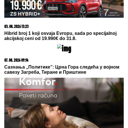
(FOTO) SVI GLEDAJU U SARU JO!
Pevačica i Aleksa
Bjelogrlić ne skidaju osmeh sa lica, a ona jednim
potezom OČARALA SVE
"Imam ogromno samopouzdanje"
Fonseka spreman da spusti slušalicu
Šeltonu
OŽENIO SE DEJAN KRALJ!
Bio na
korak od MONAŠTVA, a onda se
desio SUDBONOSNI PREOKRET -
Branka je njegova PRAVA LJUBAV!