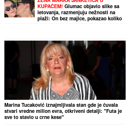
"Opala mi je kosa, probali smo razne travke i
lekove": Pevačica iskreno o vantelesnoj oplodnji