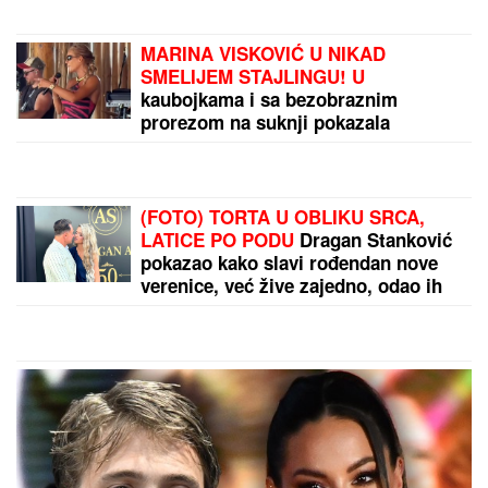
Kurti dobio jaje u glavu! Opšti haos
u Prištini! (VIDEO)