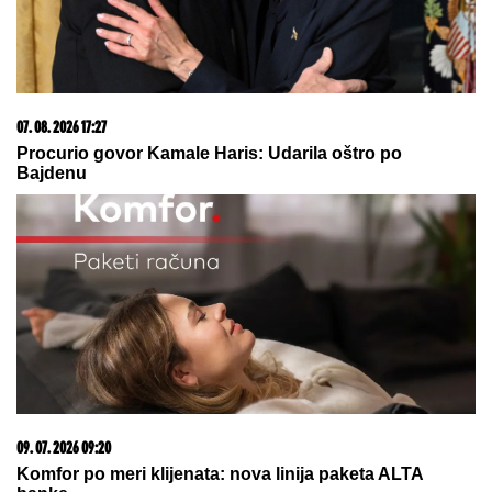
07. 08. 2026 09:47
Čiji hromozom određuje pol deteta? XX rađa se
devojčica, XY rađa se dečak