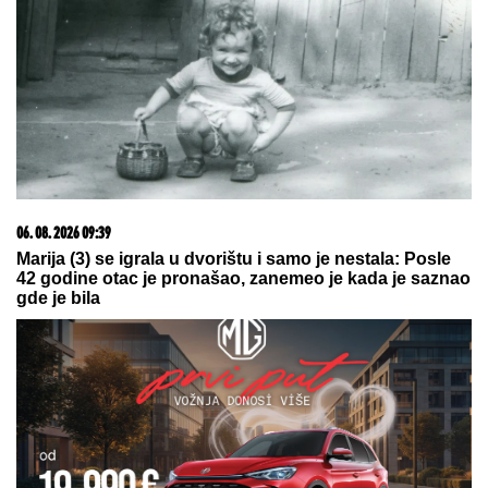
09. 07. 2026 09:20
Komfor po meri klijenata: nova linija paketa ALTA
banke
07. 08. 2026 09:14
Сазнања „Политике”: Црна Гора следећа у војном
савезу Загреба, Тиране и Приштине