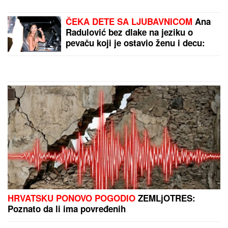
ogromnom strahu za svoju porodicu,
požar se približio njihovoj kući:
"Prva reč koju sam čuo -
IZGOREĆEMO"
PEVAČICA TRPELA NASILJE OD
BIVŠEG PARTNERA
Sada objasnila
kako prepoznati MANIPULATORA:
"Intuicija me je od početka
upozoravala"
"UZNEMIREN SAM, BRAT MI JE OKRUŽEN