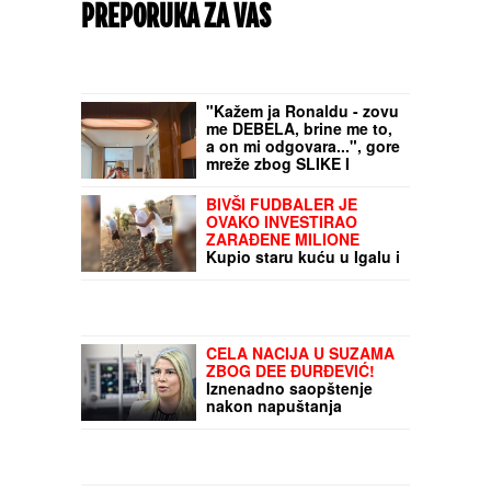
PREPORUKA ZA VAS
"Kažem ja Ronaldu - zovu
me DEBELA, brine me to,
a on mi odgovara...", gore
mreže zbog SLIKE I
PORUKE GEORGINE
RODRIGEZ: Evo šta ju je
BIVŠI FUDBALER JE
izbacilo iz koloseka,
OVAKO INVESTIRAO
Mesijeva žena i Penelope
ZARAĐENE MILIONE