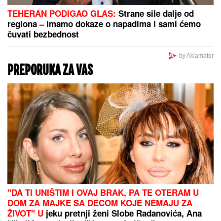
"ZATO JE I BIVŠI"
Jovana Jeremić se uskoro udaje
za Tigra, a OVO je razlog zbog kojeg se razvela od
prvog muža: "Htela sam više i bolje"
GRUPNA IZLOŽBA "IDENTITETI" U BLOK GALERIJI
:
Više lica istine