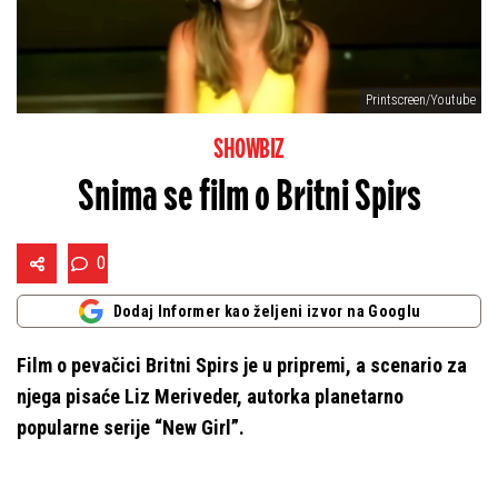
Printscreen/Youtube
SHOWBIZ
Snima se film o Britni Spirs
0
Dodaj Informer kao željeni izvor na Googlu
Film o pevačici Britni Spirs je u pripremi, a scenario za
njega pisaće Liz Meriveder, autorka planetarno
popularne serije “New Girl”.