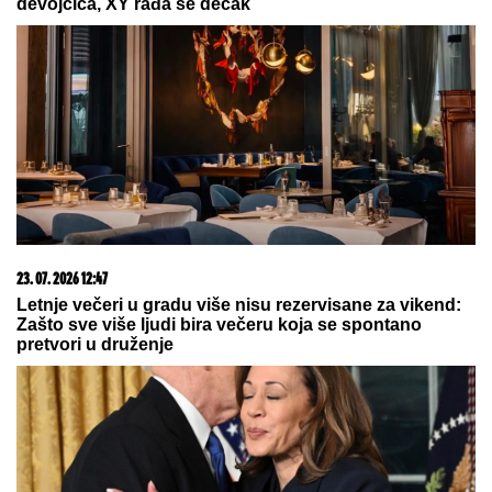
06. 08. 2026 07:08
Evo u kojim banjama važi vaučer od 10.000 dinara -
kompletan spisak destinacija u Srbiji
20. 07. 2026 08:04
REGISTRUJ SE UZ PROMO KOD CASINO Preuzmi
1500 BESPLATNIH SPINOVA