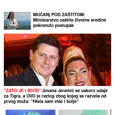
POŽARIMA"
Darko Tanasijević očajan zbog loše
situacije u Deliblatskoj peščari: "SVI SU
EVAKUISANI", otkrio koje informacije ima
"STANIJA, DA NEMAŠ MOŽDA
SUTLIJAŠ?"
Pobednica Elite ostala
zatečena pitanjem, o NJENOJ
REAKCIJI pričaju svi (VIDEO)
ČEKA DETE SA LJUBAVNICOM
Ana
Radulović bez dlake na jeziku o
pevaču koji je ostavio ženu i decu:
"Ježim se od toga"