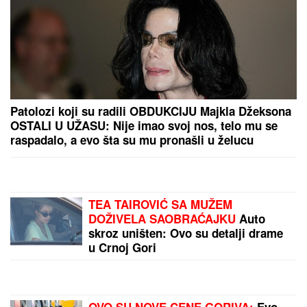
"DA TI UNIŠTIM I OVAJ BRAK, PA TE OTERAM U
DOM ZA MAJKE SA DECOM KOJE NEMAJU ZA
ŽIVOT" U
jeku pretnji ženi Slobe Radanovića, Ana
Nikolić se oglasila: "Ne govori ništa!"
"ZATO JE I BIVŠI"
Jovana Jeremić
se uskoro udaje za Tigra, a OVO je
razlog zbog kojeg se razvela od
prvog muža: "Htela sam više i bolje"