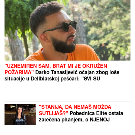
PREPORUKA ZA VAS
"IMAO JE NAPADE, TREBALO SE IZBORITI SA TIM"
Pevačica zbog unuka sa autizmom otišla da živi na
selo, pa morala da donese najtežu odluku: "Postao
je agresivan"
"IMAO SAM PET PROPUŠTENIH
POZIVA"
Darko Tanasijević i dalje u