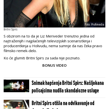
Foto: Profimedia
Britni Spirs
S obzirom na to da je Liz Meriveder trenutno jedna od
najtraženijih i najplaćenijih televizijskih scenaristkinja i
producentkinja u Holivudu, nema sumnje da nas čeka pravo
filmsko remek-delo.
Ko će glumiti Britni Spirs za sada nije poznato.
BONUS VIDEO
Snimak hapšenja Britni Spirs: Našljokana
policajcima nudila skandalozne usluge
Britni Spirs otišla na odvikavanje od