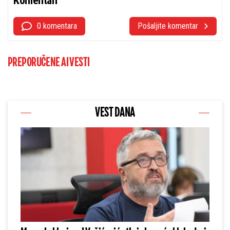
Komentari
0 komentara
Pošaljite komentar
PREPORUČENE AI VESTI
VEST DANA