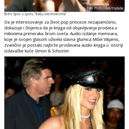
Foto: Printscreen/Youtube
Britni Spirs u spotu "Baby one more time"
Da je interesovanje za život pop princeze nezapamćeno,
dokazuje i činjenica da je knjiga od objavljivanja prodata u
milionima primeraka širom sveta. Audio-izdanje memoara,
koje je svojim glasom oživela slavna glumica Mišel Vilijams,
zvanično je postalo najbrže prodavana audio-knjiga u istoriji
izdavačke kuće Simon & Schuster.