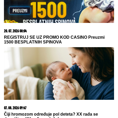
15. 07. 2026 07:44
Većina građana izgubi novac pre nego što stigne na
letovanje - ovih 7 troškova skoro niko ne planira
07. 08. 2026 17:44
Вулин: Србија да се обавеже да неће продати ни
метак непријатељима Русије