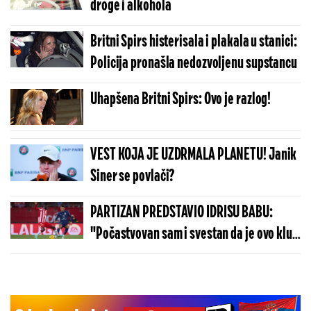
droge i alkohola
Britni Spirs histerisala i plakala u stanici:
Policija pronašla nedozvoljenu supstancu
Uhapšena Britni Spirs: Ovo je razlog!
VEST KOJA JE UZDRMALA PLANETU! Janik
Siner se povlači?
PARTIZAN PREDSTAVIO IDRISU BABU:
"Počastvovan sam i svestan da je ovo klub
sa velikom istorijom"