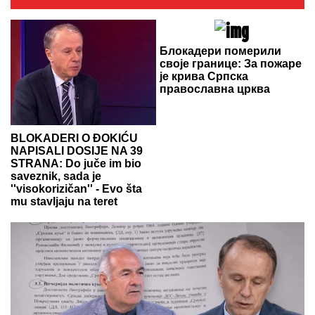
Блокадери померили
своје границе: За пожаре
је крива Српска
православна црква
BLOKADERI O ĐOKIĆU
NAPISALI DOSIJE NA 39
STRANA: Do juče im bio
saveznik, sada je
''visokorizičan'' - Evo šta
mu stavljaju na teret