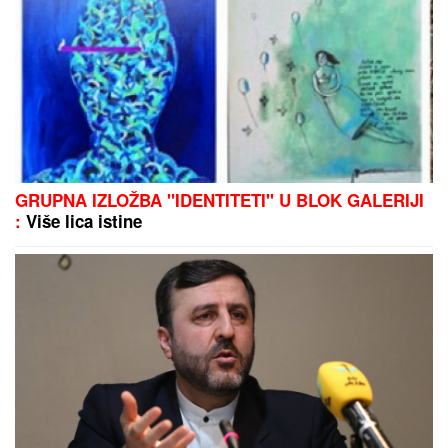
HRVATSKU PONOVO POGODIO
ZEMLjOTRES:
Poznato da li ima povređenih
MUČANj POD ZAŠTITOM:
Ministarstvo zaštite životne sredine
pokrenulo postupak