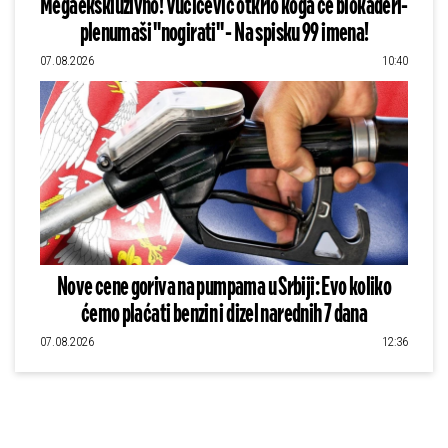
Megaekskluzivno! Vučićević otkrio koga će blokaderi-
plenumaši "nogirati" - Na spisku 99 imena!
07.08.2026
10:40
Nove cene goriva na pumpama u Srbiji: Evo koliko
ćemo plaćati benzin i dizel narednih 7 dana
07.08.2026
12:36