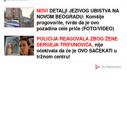
"DOK JA RAĐAM NAŠ BLAGOSLOV, TI ME VARAŠ U
NAŠEM KREVETU"
Pevačicu je muž prevario dok je
bila u porodilištu: "To boli"
POSLE PAKLENIH VRUĆINA, STIGLI
CRNI OBLACI:
Ljudi stradali do
udara groma, oluja napravila haos na
Balkanu
HAOS ISPRED PINKOVOG STUDIJA:
Nerio i Hana "UDARILI" na Aneli,
spremili sve dokaze protiv nje!