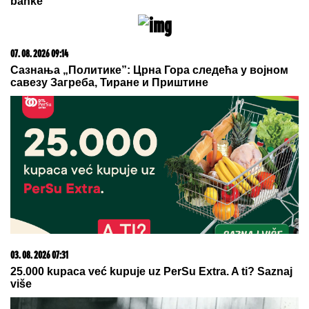
23. 07. 2026 12:47
Letnje večeri u gradu više nisu rezervisane za vikend:
Zašto sve više ljudi bira večeru koja se spontano
pretvori u druženje
07. 08. 2026 17:27
Procurio govor Kamale Haris: Udarila oštro po
Bajdenu