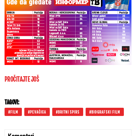
PROČITAJTE JOŠ
TAGOVI:
FILM
PEVAČICA
BRITNI SPIRS
BIOGRAFSKI FILM