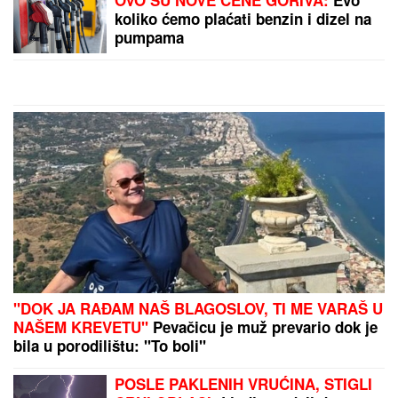
Naše bake nisu imale klimu, ali su
znale kako da RASHLADE KUĆU
tokom vrućina: Trik je potpuno
besplatan, a ključ je u samo
JEDNOM PRAVILU
Patolozi koji su radili OBDUKCIJU Majkla Džeksona
OSTALI U UŽASU: Nije imao svoj nos, telo mu se
raspadalo, a evo šta su mu pronašli u želucu