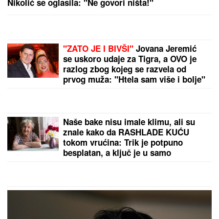
TEHERAN PODIGAO GLAS:
Strane sile dalje od
regiona – imamo dokaze o napadima i sami ćemo
čuvati bezbednost
by Aklamator
PREPORUKA ZA VAS