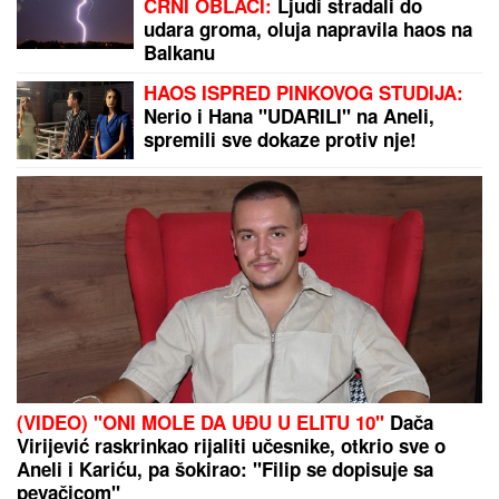
TEA TAIROVIĆ SA MUŽEM
DOŽIVELA SAOBRAĆAJKU
Auto
skroz uništen: Ovo su detalji drame
u Crnoj Gori
OVO SU NOVE CENE GORIVA:
Evo
koliko ćemo plaćati benzin i dizel na
pumpama