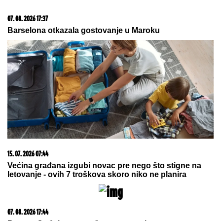
(VIDEO) "ONI MOLE DA UĐU U ELITU 10"
Dača
Virijević raskrinkao rijaliti učesnike, otkrio sve o
Aneli i Kariću, pa šokirao: "Filip se dopisuje sa
pevačicom"
NOVI
DETALjI JEZIVOG UBISTVA NA
NOVOM BEOGRADU: Komšije
progovorile, tvrde da je ovo
pozadina cele priče (FOTO/VIDEO)
POLICIJA REAGOVALA ZBOG ŽENE
SERGEJA TRIFUNOVIĆA,
nije
očekivala da će je OVO SAČEKATI u
tržnom centru!