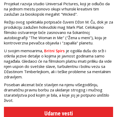
Projekat razvija studio Universal Pictures, koji je odlučio da
na jednom mestu ponovo okupi vrhunski kreativni tim
zaslužan za bioskopski megahit "Wicked".
Režiju ovog spektakla potpisaće čuveni Džon M. Ču, dok je za
produkciju zadužen holivudski mag Mark Plat. Celokupno
filmsko ostvarenje biće zasnovano na šokantnoj
autobiografiji "The Woman in Me" ("Žena u meni"), koju je
kontroverzna pevačica objavila i "zapalila" planetu.
U svojim memoarima,
Britni Spirs
je ogolila dušu do srži i
otkrila jezive detalje o kojima je javnost godinama samo
nagađala. Gledaoci će na filmskom platnu imati priliku da vide
njen uspon do svetske slave, turbulentnu i bolnu vezu sa
Džastinom Timberlejkom, ali i teške probleme sa mentalnim
zdravljem.
Poseban akcenat biće stavljen na njenu višegodišnju,
dramatičnu pravnu borbu za ukidanje strogog i mučnog
starateljstva pod kojim je bila, a koje joj je potpuno uništilo
život.
Udarne vesti