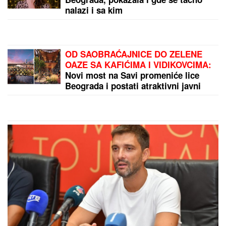
TEA TAIROVIĆ SA MUŽEM
DOŽIVELA SAOBRAĆAJKU
Auto
skroz uništen: Ovo su detalji drame
u Crnoj Gori