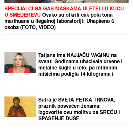
Alarmantne reči čuvenog profesora:
Svet na ivici nuklearne kataklizme,
Vašington i Izrael guraju planetu u
provaliju