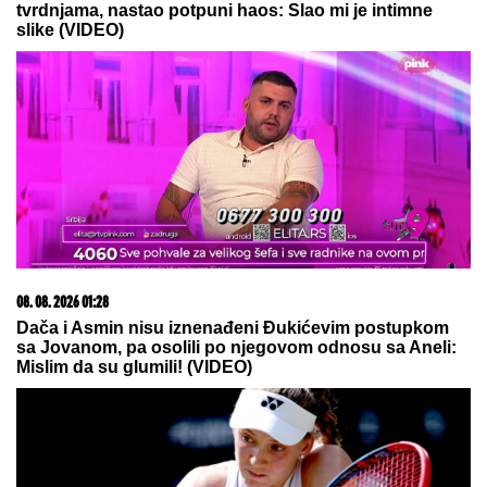
"IMAO SAM PET PROPUŠTENIH POZIVA"
Darko
Tanasijević i dalje u ogromnom strahu za svoju
porodicu, požar se približio njihovoj kući: "Prva reč
koju sam čuo - IZGOREĆEMO"
PRVA OBJAVA JELENE RADANOVIĆ
POSLE PRETNJI:
Daleko je od
Beograda, pokazala i gde se tačno