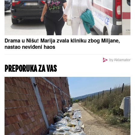
"OVO JE UBISTVO U AFEKTU,
REKONSTRUKCIJA ĆE OTKRITI KOJI
JE UDARAC BIO FATALAN!"
Stručnjaci o zločinu na Novom
Beogradu: Da li je tragedija mogla
biti sprečena?