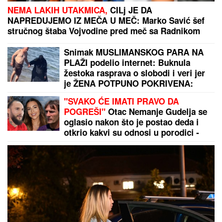
"U
mojoj kući je to pravilo!" Anastasijin svekar
otkrio kakvi su odnosi u porodici - sve javno podelio
Infantino parama UEFA obezbedio ljubavnicu za vek
i vekova