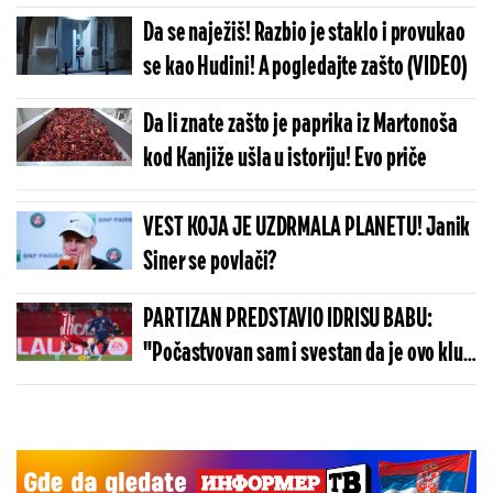
Da se naježiš! Razbio je staklo i provukao
se kao Hudini! A pogledajte zašto (VIDEO)
Da li znate zašto je paprika iz Martonoša
kod Kanjiže ušla u istoriju! Evo priče
VEST KOJA JE UZDRMALA PLANETU! Janik
Siner se povlači?
PARTIZAN PREDSTAVIO IDRISU BABU:
"Počastvovan sam i svestan da je ovo klub
sa velikom istorijom"