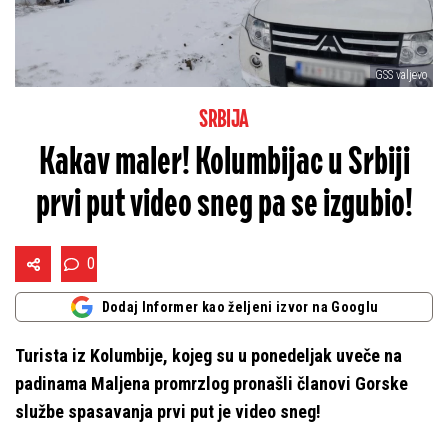
GSS valjevo
SRBIJA
Kakav maler! Kolumbijac u Srbiji
prvi put video sneg pa se izgubio!
0
Dodaj Informer kao željeni izvor na Googlu
Turista iz Kolumbije, kojeg su u ponedeljak uveče na
padinama Maljena promrzlog pronašli članovi Gorske
službe spasavanja prvi put je video sneg!