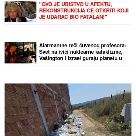
GLUMICA SA GASTOZOM I
ANĐELOM NA MALDIVIMA!
Evo o
kome je reč: Trčkaraju po pesku,
golišava tela u prvom planu (FOTO)