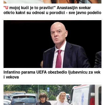
Ako držite ventilator tik uz krevet, PRAVITE VELIKU
GREŠKU: Narušavate zdravlje, a nećete se ni
rashladiti - OVO DUGME malo ko koristi, a pravi
najveću razliku