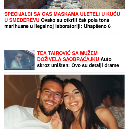
POLICIJA STIGLA U TRŽNI CENTAR
ZBOG SUPRUGE SERGEJA
TRIFUNOVIĆA
Saznajemo:
Obezbeđenje hitno reagovalo zbog
SUMNJE NA KRAĐU, pa joj pisali
krivičnu prijavu