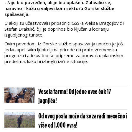
- Nije bio povređen, ali je bio uplašen. Zahvalio se,
naravno - kažu u valjevskom sektoru Gorske službe
spašavanja.
U akciji su učestvovali i pripadnici GSS-a Aleksa Dragojlović i
Stefan Drakulić, čiji je doprinos bio ključan u lociranju
izgubljenog turiste.
Ovim povodom, iz Gorske službe spasavanja upućen je još
jedan apel svim ljubiteljima prirode da prate vremensku
prognozu i adekvatno se pripreme za boravak u planinskim
predelima, kako bi izbegli rizične situacije.
Vesela farma! Od jedne ovce čak 17
jagnjića!
Od ovog posla može da se zaradi mesečno i
više od 1.000 evra!