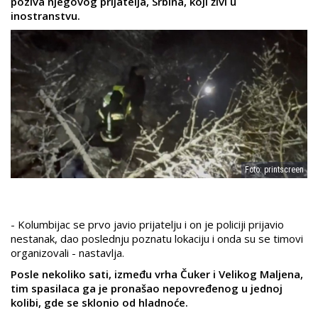
poziva njegovog prijatelja, Srbina, koji živi u
inostranstvu.
Foto: printscreen
- Kolumbijac se prvo javio prijatelju i on je policiji prijavio
nestanak, dao poslednju poznatu lokaciju i onda su se timovi
organizovali - nastavlja.
Posle nekoliko sati, između vrha Čuker i Velikog Maljena,
tim spasilaca ga je pronašao nepovređenog u jednoj
kolibi, gde se sklonio od hladnoće.