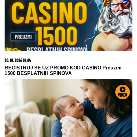
akcijskoj ceni od 19.990€ do 31.8.
15. 07. 2026 07:44
Većina građana izgubi novac pre nego što stigne na
letovanje - ovih 7 troškova skoro niko ne planira
VIDEO