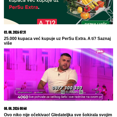
SPECIJALCI SA GAS MASKAMA ULETELI U KUĆU
U SMEDEREVU
Ovako su otkrili čak pola tona
marihuane u ilegalnoj laboratoriji: Uhapšeno 6
osoba (FOTO, VIDEO)
Tatjana ima NAJJAČU VAGINU na
svetu! Godinama ubacivala drvene i
metalne kugle u telo, pa intimnim
mišićima podigla 14 kilograma i
postala globalno poznata
Sutra je SVETA PETKA TRNOVA,
praznik posvećen ženama:
Izgovorite ovu molitvu za SREĆU I
SPASENJE DUŠE