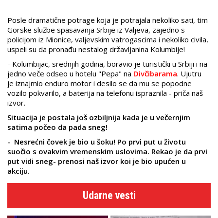
Posle dramatične potrage koja je potrajala nekoliko sati, tim
Gorske službe spasavanja Srbije iz Valjeva, zajedno s
policijom iz Mionice, valjevskim vatrogascima i nekoliko civila,
uspeli su da pronađu nestalog državljanina Kolumbije!
- Kolumbijac, srednjih godina, boravio je turistički u Srbiji i na
jedno veče odseo u hotelu "Pepa" na
Divčibarama
. Ujutru
je
iznajmio enduro motor i desilo se da mu se popodne
vozilo pokvarilo, a baterija na telefonu ispraznila - priča naš
izvor.
Situacija je postala još ozbiljnija kada je u večernjim
satima počeo da pada sneg!
- Nesrećni čovek je bio u šoku! Po prvi put u životu
suočio s ovakvim vremenskim uslovima. Rekao je da prvi
put vidi sneg- prenosi naš izvor koi je bio upućen u
akciju.
Udarne vesti