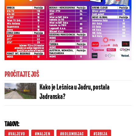
PROČITAJTE JOŠ
Kako je Lešnica u Jadru, postala
Jadranska?
TAGOVI:
VALJEVO
MALJEN
KOLUMBIJAC
SRBIJA