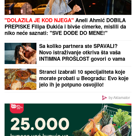
Drama u Nišu! Marija zvala kliniku zbog Miljane,
nastao neviđeni haos
by Aklamator
PREPORUKA ZA VAS