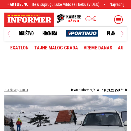
u Luke Vildoze i bebu (VIDEO)
• AKTUELNO
Najvažnije sa transfer pijace: Siti odbio p
DRUŠTVO
HRONIKA
PLANETA
EXATLON
TAJNE MALOG GRADA
VREME DANAS
AUTOM
Izvor:
Informer/K. A.
16:18
DRUŠTVO
SRBIJA
19.03.2025