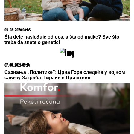
tvrdnjama, nastao potpuni haos: Slao mi je intimne
slike (VIDEO)
08. 08. 2026 01:28
Dača i Asmin nisu iznenađeni Đukićevim postupkom
sa Jovanom, pa osolili po njegovom odnosu sa Aneli:
Mislim da su glumili! (VIDEO)