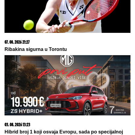
nalazi i sa kim
OD SAOBRAĆAJNICE DO ZELENE
OAZE SA KAFIĆIMA I VIDIKOVCIMA:
Novi most na Savi promeniće lice
Beograda i postati atraktivni javni
prostor