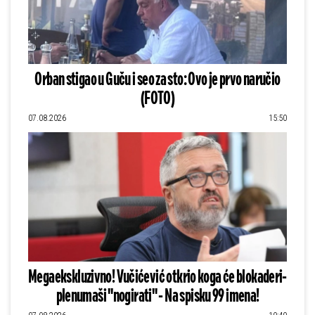
Orban stigao u Guču i seo za sto: Ovo je prvo naručio
(FOTO)
07.08.2026
15:50
Megaekskluzivno! Vučićević otkrio koga će blokaderi-
plenumaši "nogirati" - Na spisku 99 imena!