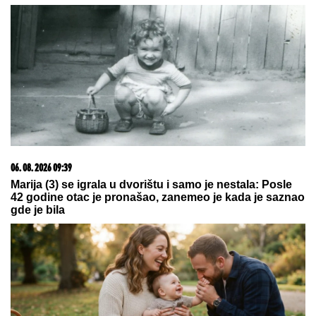
03. 08. 2026 07:31
25.000 kupaca već kupuje uz PerSu Extra. A ti? Saznaj
više
08. 08. 2026 00:48
Ovo niko nije očekivao! Gledateljka sve šokirala svojim