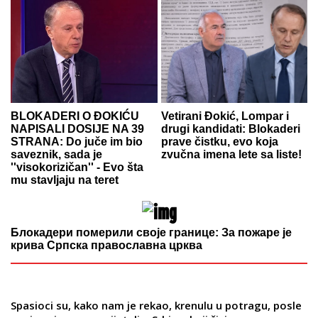
BLOKADERI O ĐOKIĆU
Vetirani Đokić, Lompar i
NAPISALI DOSIJE NA 39
drugi kandidati: Blokaderi
STRANA: Do juče im bio
prave čistku, evo koja
saveznik, sada je
zvučna imena lete sa liste!
''visokorizičan'' - Evo šta
mu stavljaju na teret
Блокадери померили своје границе: За пожаре је
крива Српска православна црква
Spasioci su, kako nam je rekao, krenulu u potragu, posle