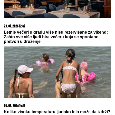
"DOLAZILA JE KOD NJEGA"
Aneli Ahmić DOBILA
PREPISKE Filipa Đukića i bivše cimerke, mislili da
niko neće saznati: "SVE DOĐE DO MENE!"
Sa koliko partnera ste SPAVALI?
Novo istraživanje otkriva šta vaša
INTIMNA PROŠLOST govori o vama
Stranci izabrali 10 specijaliteta koje
morate probati u Beogradu: Evo koje
jelo ih je potpuno osvojilo!
by Aklamator