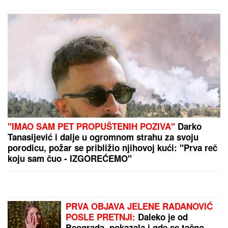
SPECIJALCI SA GAS MASKAMA ULETELI U KUĆU
U SMEDEREVU
Ovako su otkrili čak pola tona
marihuane u ilegalnoj laboratoriji: Uhapšeno 6
osoba (FOTO, VIDEO)