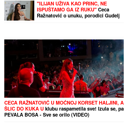
IMA PREDIVNO IMANJE NA KOSOVU I METOHIJI
Milan Vasić pokazao deo dvorišta i raznežio: Sin
Despot prohodao na Kosmetu
STRAVIČNA NESREĆA KOD
JASENOVIKA!
Strahuje se da IMA
POVREĐENIH, sve vrvi od policije i
Hitne pomoći (FOTO, VIDEO)