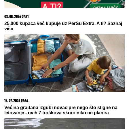
"Godinu dana mu ćutim!" Jovana
Jeremić je otkrila zbog čega joj je
prekipelo kad je reč o bivšem
vereniku Draganu Stankoviću
CECA STIGLA U CRNU GORU! U
šik
izdanju došla na aerodrom, sačekao
je crni kombi: "U papučama sam,
skršiću se" (VIDEO)