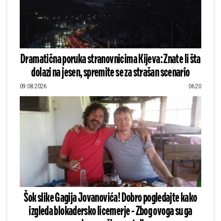
Dramatična poruka stranovnicima Kijeva: Znate li šta
dolazi na jesen, spremite se za strašan scenario
09.08.2026
06:20
Šok slike Gagija Jovanovića! Dobro pogledajte kako
izgleda blokadersko licemerje - Zbog ovoga su ga