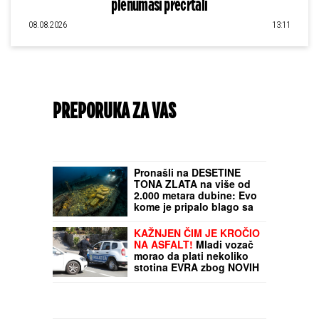
plenumaši precrtali
08.08.2026
13:11
PREPORUKA ZA VAS
"TO MU JE MOJ POKLON ZA SVADBU"
Jovana Jeremić brutalno o Draganovoj
veridbi, DETALJIMA VENČANJA SA
TIGROM, žestoko preti:"Nisam ušla u
pekaru da pravim kiflice" (VIDEO)
Pronašli na DESETINE