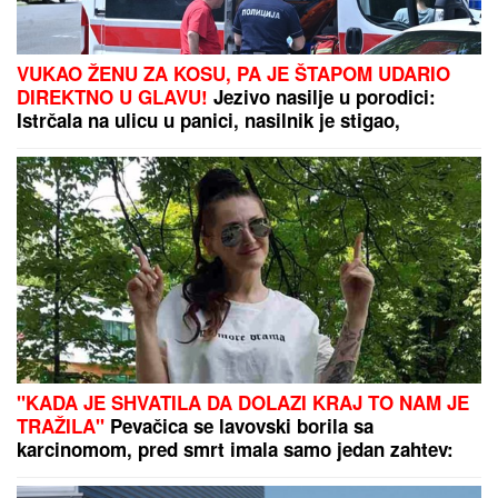
Vic dana: Švaba na proputovanju
kroz Srbiju doživeo saobraćajku u
blizini Pirota...