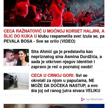
(FOTO) ANA DIVAC POKAZALA RODNI KRAJ
Emotivna objava raznežila mnoge, društvo joj pravi
Vlade - Nestvarni prizori ostavljaju bez daha:
"Povratak korenima"
Slavni glumac SMRŠAO 90 KG,
njegova transformacija šokirala
fanove - IZGLEDA
NEPREPOZNATLJIVO: Zahvaljujući
ovom režimu uspeo je da se
PREPOLOVI