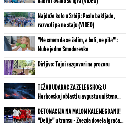
kadril i ovako se igra (VIDEO)
Najduže kolo u Srbiji: Posle bakljade,
razvezli pa ne staju (VIDEO)
"Ne smem da se žalim, a boli, ne pita"':
Muke jedne Smederevke
Dirljivo: Tajni razgovori na prozoru
TEŽAK UDARAC ZA ZELENSKOG: U
Harkovskoj oblasti u avgustu uništeno
više od 100 „baba jaga“
DETONACIJA NA MALOM KALEMEGDANU!
"Delije" u transu - Zvezda dovela igrača
Real Madrida!