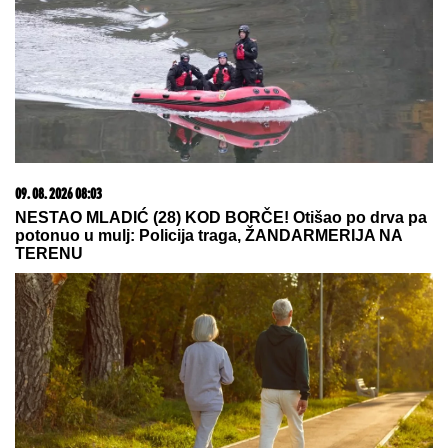
Zvezda dovodi košarkaša Reala! Veliko pojačanje
stiže na Mali Kalemegdan
STIGLO
UPOZORENjE U HUMSKOJ!
Crno-belima se loše piše!
(VIDEO) MILENA KAČAVENDA U
PROVODU SA SINOM
On izgleda kao
maneken, a ona u dugoj haljini sa
kristalima - Napustila Srbiju, evo
kako provodi vreme po izlasku iz
"Elite 9"