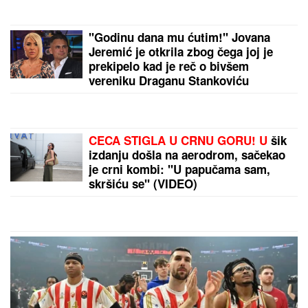
VUKAO ŽENU ZA KOSU, PA JE ŠTAPOM UDARIO
DIREKTNO U GLAVU!
Jezivo nasilje u porodici:
Istrčala na ulicu u panici, nasilnik je stigao,
prolaznici sprečili katastrofu
"KADA JE SHVATILA DA DOLAZI KRAJ TO NAM JE
TRAŽILA"
Pevačica se lavovski borila sa
karcinomom, pred smrt imala samo jedan zahtev: