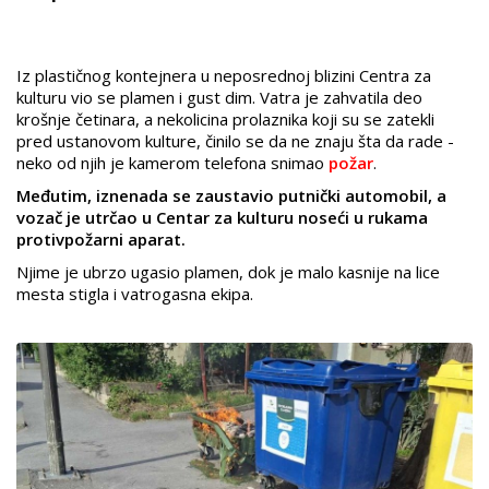
Iz plastičnog kontejnera u neposrednoj blizini Centra za
kulturu vio se plamen i gust dim. Vatra je zahvatila deo
krošnje četinara, a nekolicina prolaznika koji su se zatekli
pred ustanovom kulture, činilo se da ne znaju šta da rade -
neko od njih je kamerom telefona snimao
požar
.
Međutim, iznenada se zaustavio putnički automobil, a
vozač je utrčao u Centar za kulturu noseći u rukama
protivpožarni aparat.
Njime je ubrzo ugasio plamen, dok je malo kasnije na lice
mesta stigla i vatrogasna ekipa.