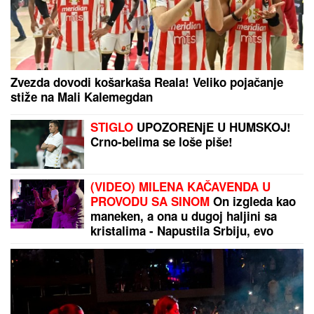
"Trudimo se da joj ispunimo želju"
HAOS U NEMAČKOJ VOJSCI!
Rezervisti pokrali
redovne trupe: Odnose sve, od municije do
naoružanja – Berlin u PANICI!
by Aklamator
PREPORUKA ZA VAS