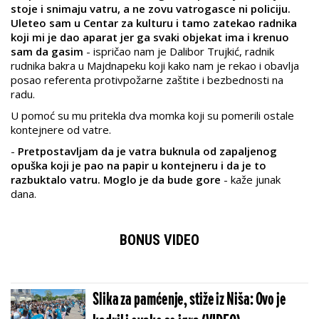
stoje i snimaju vatru, a ne zovu vatrogasce ni policiju.
Uleteo sam u Centar za kulturu i tamo zatekao radnika
koji mi je dao aparat jer ga svaki objekat ima i krenuo
sam da gasim
- ispričao nam je Dalibor Trujkić, radnik
rudnika bakra u Majdnapeku koji kako nam je rekao i obavlja
posao referenta protivpožarne zaštite i bezbednosti na
radu.
U pomoć su mu pritekla dva momka koji su pomerili ostale
kontejnere od vatre.
-
Pretpostavljam da je vatra buknula od zapaljenog
opuška koji je pao na papir u kontejneru i da je to
razbuktalo vatru. Moglo je da bude gore
- kaže junak
dana.
BONUS VIDEO
Slika za pamćenje, stiže iz Niša: Ovo je