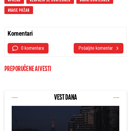
POŽAR
ZAPALIO SE KONTEJNER
GORI KONTEJNER
GASE POŽAR
Komentari
0 komentara
Pošaljite komentar
PREPORUČENE AI VESTI
VEST DANA