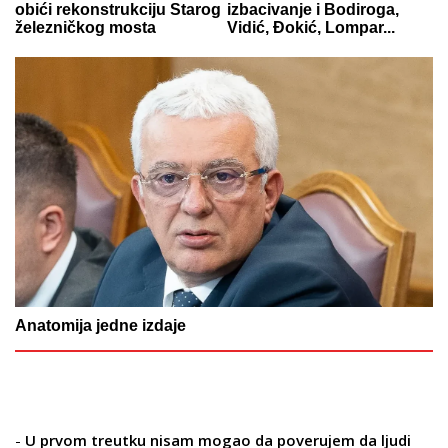
obići rekonstrukciju Starog
izbacivanje i Bodiroga,
železničkog mosta
Vidić, Đokić, Lompar...
Anatomija jedne izdaje
-
U prvom treutku nisam mogao da poverujem da ljudi