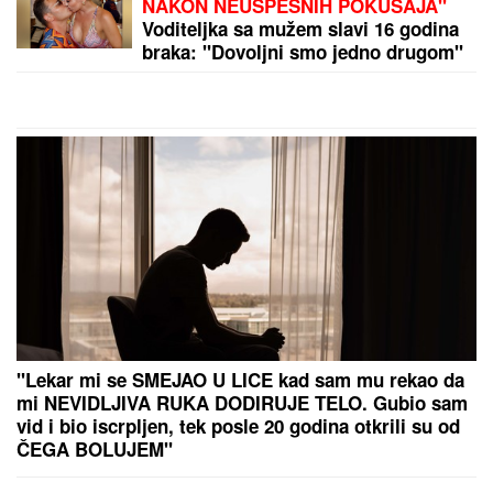
TEŠKO JE POVREĐENA!
Najnoviji
detalji ubadanja tinejdžerke (18) u
samom centru Beograda: Oglasili se
iz Hitne pomoći