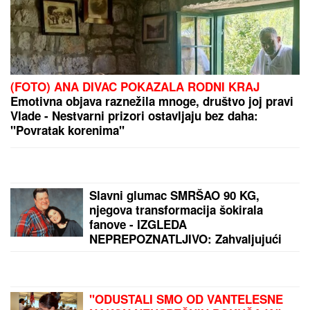
PROGLAŠEN
NAJBOLjI MLADI TRUBAČ 65.
SABORA U GUČI: Titula pripala Mladenu Krstiću iz
Zagužanja