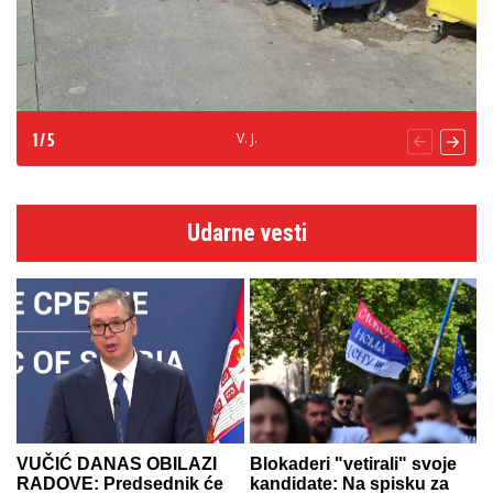
V. J.
1
/
5
Udarne vesti
VUČIĆ DANAS OBILAZI
Blokaderi "vetirali" svoje
RADOVE: Predsednik će
kandidate: Na spisku za