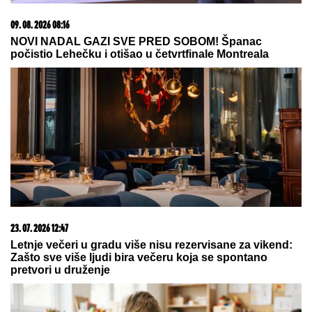
03. 08. 2026 07:31
25.000 kupaca već kupuje uz PerSu Extra. A ti? Saznaj
više
15. 07. 2026 07:44
Većina građana izgubi novac pre nego što stigne na
letovanje - ovih 7 troškova skoro niko ne planira