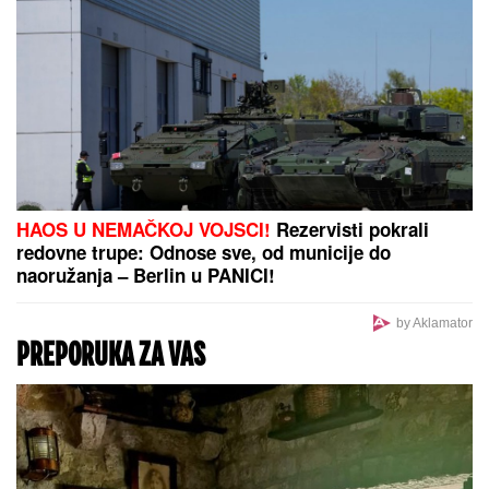
ČETIRI HELIKOPTERA U VAZDUHU,
BUKTI 1.500 HEKTARA:
Dačić
objavio dramatičan snimak iz
Deliblatske peščare: Umorni su, ali
ne staju