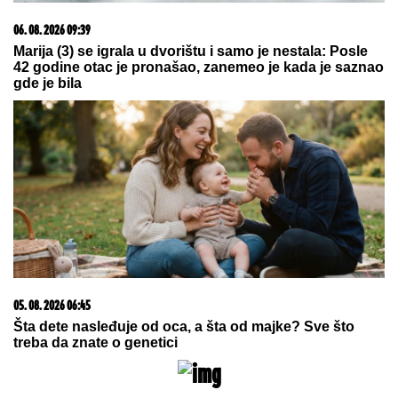
06. 08. 2026 07:08
Evo u kojim banjama važi vaučer od 10.000 dinara -
kompletan spisak destinacija u Srbiji
09. 08. 2026 06:24
Mame, danas ne čistimo kuću. Poštujemo Svetog
Panteliju