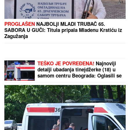
CECA RAŽNATOVIĆ U MOĆNOJ KORSET HALJINI, A
ŠLIC DO KUKA U
klubu raspametila sve! Izula se, pa
PEVALA BOSA - Sve se orilo (VIDEO)