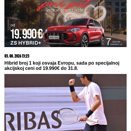
by Aklamator
09. 08. 2026 08:19
RAFAEL HODAR U ČETVRTFINALU MONTREALA:
Lehečka pao posle 75 minuta