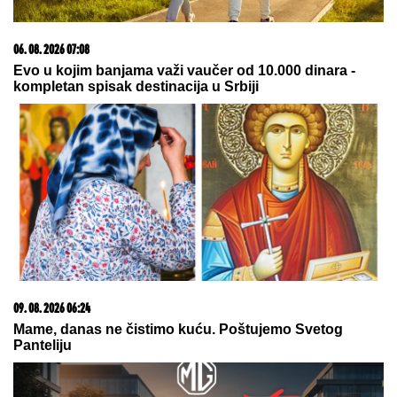
CECA RAŽNATOVIĆ U MOĆNOJ KORSET HALJINI, A
ŠLIC DO KUKA U
klubu raspametila sve! Izula se, pa
PEVALA BOSA - Sve se orilo (VIDEO)
Sita Ahmić ga je predstavila kao
nepriznatog sina Asmina Durdžića, a
sada je otkriven njegov identitet i
zapravo je reč o poznatoj osobi!
CECA U CRNOJ GORI:
Svi se
okretali za njom u papučama, NE
MOŽE DA DOČEKA NASTUP, a evo
šta joj od ranog jutra stvara VELIKU
NELAGODU! (VIDEO)