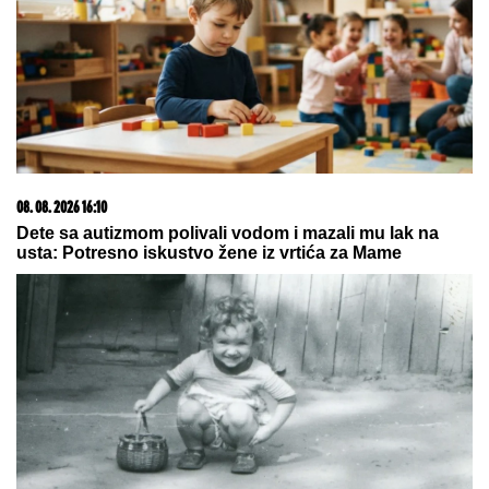
09. 08. 2026 08:03
NESTAO MLADIĆ (28) KOD BORČE! Otišao po drva pa
potonuo u mulj: Policija traga, ŽANDARMERIJA NA
TERENU