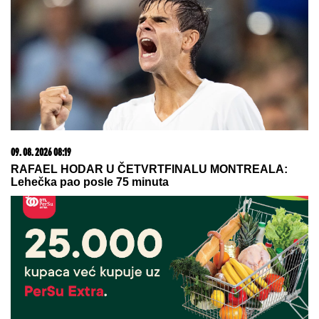
"ODUSTALI SMO OD VANTELESNE
NAKON NEUSPEŠNIH POKUŠAJA"
Voditeljka sa mužem slavi 16 godina
braka: "Dovoljni smo jedno drugom"
"Lekar mi se SMEJAO U LICE kad sam mu rekao da
mi NEVIDLJIVA RUKA DODIRUJE TELO. Gubio sam
vid i bio iscrpljen, tek posle 20 godina otkrili su od
ČEGA BOLUJEM"