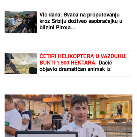
"ILIJAN UŽIVA KAO PRINC, NE
ISPUŠTAMO GA IZ RUKU"
Ceca
Ražnatović o unuku, porodici Gudelj
i Anastasiji: "Odlično se snašla,
nisam je savetovala", spomenula i
novi album posle 10 godina