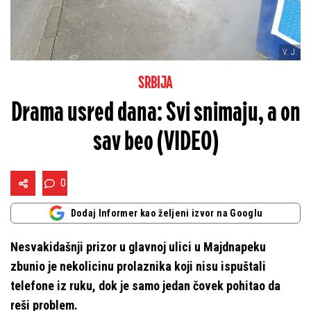
V. J.
SRBIJA
Drama usred dana: Svi snimaju, a on
sav beo (VIDEO)
0
Dodaj Informer kao željeni izvor na Googlu
Nesvakidašnji prizor u glavnoj ulici u Majdnapeku
zbunio je nekolicinu prolaznika koji nisu ispuštali
telefone iz ruku, dok je samo jedan čovek pohitao da
reši problem.