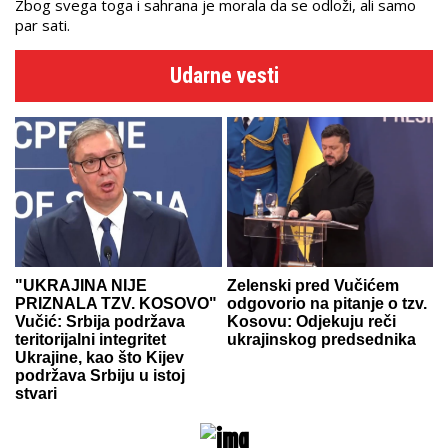
Zbog svega toga i sahrana je morala da se odloži, ali samo
par sati.
Udarne vesti
"UKRAJINA NIJE
Zelenski pred Vučićem
PRIZNALA TZV. KOSOVO"
odgovorio na pitanje o tzv.
Vučić: Srbija podržava
Kosovu: Odjekuju reči
teritorijalni integritet
ukrajinskog predsednika
Ukrajine, kao što Kijev
podržava Srbiju u istoj
stvari