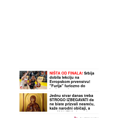
NIŠTA OD FINALA!
Srbija
dobila lekciju na
Evropskom prvenstvu!
"Furija" furiozno do
borbe za zlato!
Jednu stvar danas treba
STROGO IZBEGAVATI da
ne biste prizvali nesreću,
kaže narodni običaji, a
ova MOLITVA donosi
ogroman mir i blagoslov: