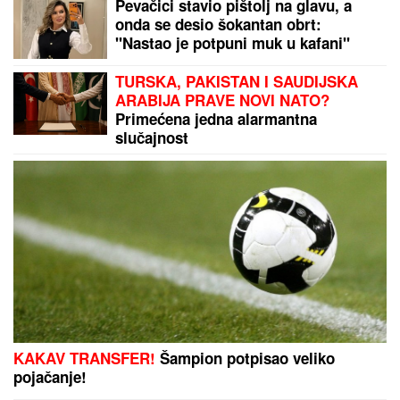
Pevačici stavio pištolj na glavu, a
onda se desio šokantan obrt:
"Nastao je potpuni muk u kafani"
TURSKA, PAKISTAN I SAUDIJSKA
ARABIJA PRAVE NOVI NATO?
Primećena jedna alarmantna
slučajnost
KAKAV TRANSFER!
Šampion potpisao veliko
pojačanje!