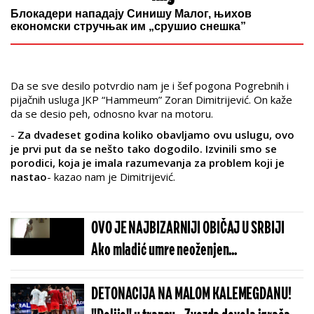
Блокадери нападају Синишу Малог, њихов
економски стручњак им „срушио снешка”
Da se sve desilo potvrdio nam je i šef pogona Pogrebnih i
pijačnih usluga JKP “Hammeum” Zoran Dimitrijević. On kaže
da se desio peh, odnosno kvar na motoru.
-
Za dvadeset godina koliko obavljamo ovu uslugu, ovo
je prvi put da se nešto tako dogodilo. Izvinili smo se
porodici, koja je imala razumevanja za problem koji je
nastao
- kazao nam je Dimitrijević.
OVO JE NAJBIZARNIJI OBIČAJ U SRBIJI
Ako mladić umre neoženjen...
DETONACIJA NA MALOM KALEMEGDANU!