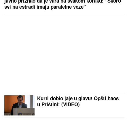
javno priznao da je vara na svakom koraku: "Skoro
svi na estradi imaju paralelne veze"
Kurti dobio jaje u glavu! Opšti haos
u Prištini! (VIDEO)