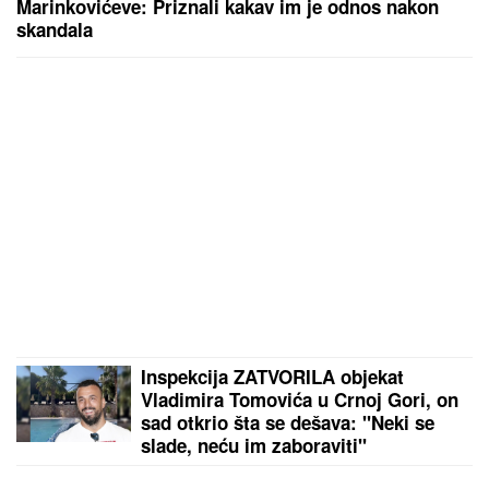
Marinkovićeve: Priznali kakav im je odnos nakon
skandala
Inspekcija ZATVORILA objekat
Vladimira Tomovića u Crnoj Gori, on
sad otkrio šta se dešava: "Neki se
slade, neću im zaboraviti"