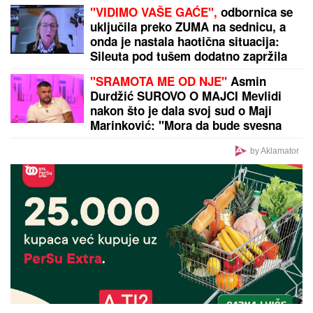
"VIDIMO VAŠE GAĆE",
odbornica se
uključila preko ZUMA na sednicu, a
onda je nastala haotična situacija:
Sileuta pod tušem dodatno zapržila
čorbu
"SRAMOTA ME OD NJE"
Asmin
Durdžić SUROVO O MAJCI Mevlidi
nakon što je dala svoj sud o Maji
Marinković: "Mora da bude svesna
da je domaćica!"
by Aklamator