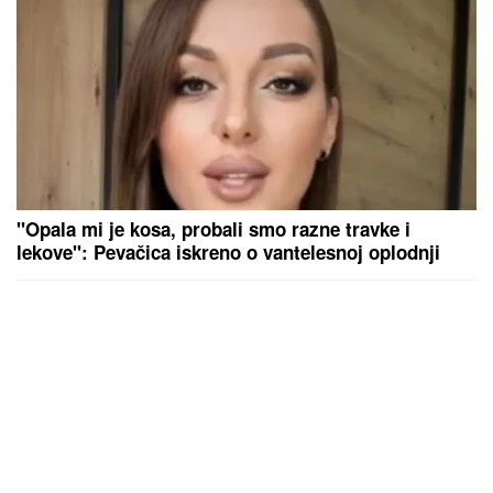
"Opala mi je kosa, probali smo razne travke i
lekove": Pevačica iskreno o vantelesnoj oplodnji