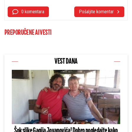
0 komentara
Pošaljite komentar
PREPORUČENE AI VESTI
VEST DANA
Šok slike Gagija Jovanovića! Dobro pogledajte kako