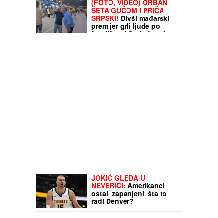
Tražili mu još duplo
(FOTO, VIDEO) ORBAN
ŠETA GUČOM I PRIČA
SRPSKI!
Bivši mađarski
premijer grli ljude po
šetalištu: "On je čovek
legenda"
JOKIĆ GLEDA U
NEVERICI:
Amerikanci
ostali zapanjeni, šta to
radi Denver?