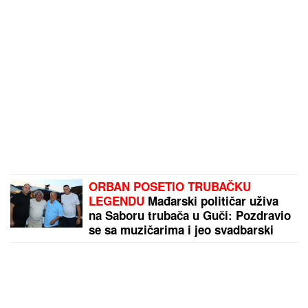
ORBAN POSETIO TRUBAČKU
LEGENDU
Mađarski političar uživa
na Saboru trubača u Guči: Pozdravio
se sa muzičarima i jeo svadbarski
kupus