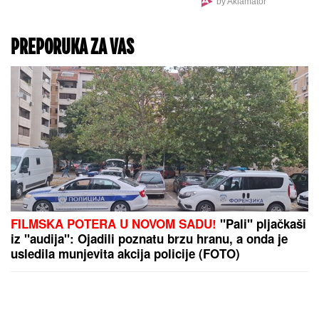
by Aklamator
Slavi se SVETA PETKA
TRNOVA
PREPORUKA ZA VAS
FILMSKA POTERA U NOVOM SADU!
"Pali" pljačkaši
iz "audija": Ojadili poznatu brzu hranu, a onda je
usledila munjevita akcija policije (FOTO)