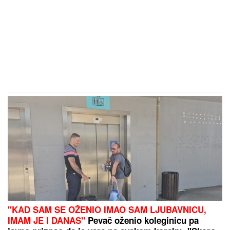
"KAD SAM SE OŽENIO IMAO SAM LJUBAVNICU,
IMAM JE I DANAS"
Pevač oženio koleginicu pa