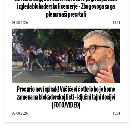
izgleda blokadersko licemerje - Zbog ovoga su ga
plenumaši precrtali
08.08.2026
13:11
Procurio novi spisak! Vučićević otkrio ko je kome
zamena na blokaderskoj listi - ključni tajni dosijei
(FOTO/VIDEO)
08.08.2026
16:01