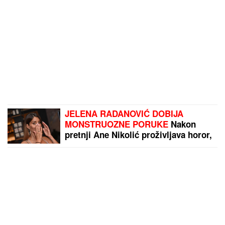
JELENA RADANOVIĆ DOBIJA
MONSTRUOZNE PORUKE
Nakon
pretnji Ane Nikolić proživljava horor,
sve objavila: "Patetični ste"