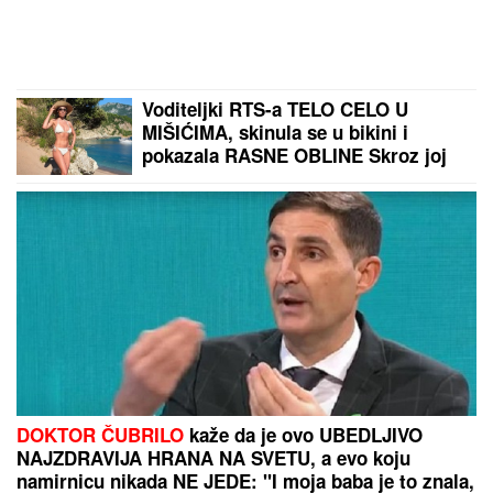
Voditeljki RTS-a TELO CELO U
MIŠIĆIMA, skinula se u bikini i
pokazala RASNE OBLINE Skroz joj
popustile kočnice, slike sa odmora
napravile dar-mar
DOKTOR ČUBRILO
kaže da je ovo UBEDLJIVO
NAJZDRAVIJA HRANA NA SVETU, a evo koju
namirnicu nikada NE JEDE: "I moja baba je to znala,