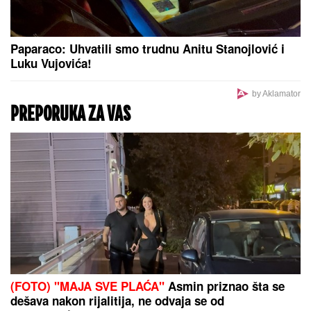
Paparaco: Uhvatili smo trudnu Anitu Stanojlović i
Luku Vujovića!
by Aklamator
PREPORUKA ZA VAS
(FOTO) "MAJA SVE PLAĆA"
Asmin priznao šta se
dešava nakon rijalitija, ne odvaja se od