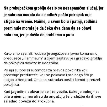
Na prokupačkom groblju desio se nezapamćen slučaj, jer
je sahrana morala da se odloži pošto pokojnik nije
stigao na vreme. Naime, u svom bolu i patnji, rodbina
preminule morala je da čeka dva dana da se obavi
sahrana, jer je došlo do problema u putu
Kako smo saznali, rodbina je angažovala Javno komunalno
preduzeće „Hammeum“ u čijem sastavu je
i gradsko groblje
da pokojnicu doveze iz Beograda.
Po nju su poslali automobil za prevoz pokojnika koji
poseduje preduzeće, koji se pokvario i pre nego što je
stigao u Beograd. Onda su sutradan poslali kombi i preuzeli
pokojnicu.
Kod Jagodine pokvarilo se i to vozilo. Kako je pokojnica
bila u njemu, morali su da angažuju šelp-službu da ih sve
zajedno dovezu do Prokuplja.