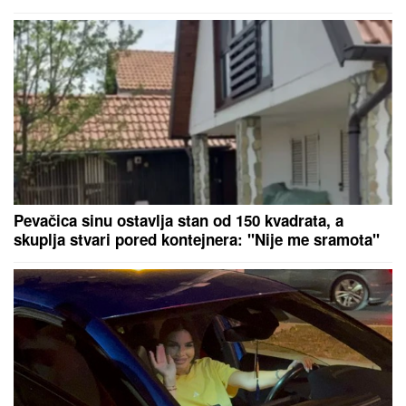
a možda vam zvuči suludo"
Pevačica sinu ostavlja stan od 150 kvadrata, a
skuplja stvari pored kontejnera: "Nije me sramota"