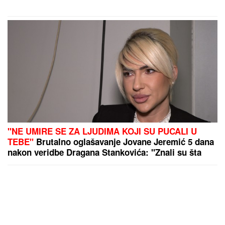
"NE UMIRE SE ZA LJUDIMA KOJI SU PUCALI U
TEBE"
Brutalno oglašavanje Jovane Jeremić 5 dana
nakon veridbe Dragana Stankovića: "Znali su šta
rade"