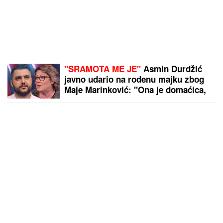
"SRAMOTA ME JE"
Asmin Durdžić
javno udario na rođenu majku zbog
Maje Marinković: "Ona je domaćica,
ne snalazi se u ovom svetu i ne zna
da prestane"