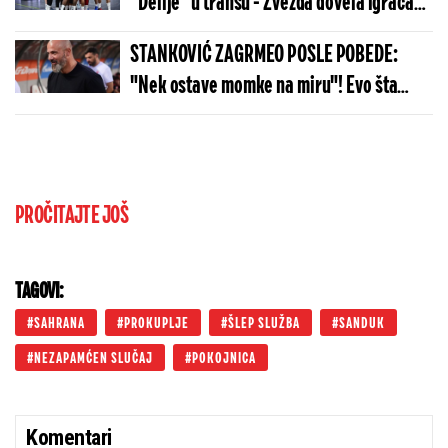
"Delije" u transu - Zvezda dovela igrača
Real Madrida!
STANKOVIĆ ZAGRMEO POSLE POBEDE:
"Nek ostave momke na miru"! Evo šta
kaže o isključenju golmana!
PROČITAJTE JOŠ
TAGOVI:
SAHRANA
PROKUPLJE
ŠLEP SLUŽBA
SANDUK
NEZAPAMĆEN SLUČAJ
POKOJNICA
Komentari