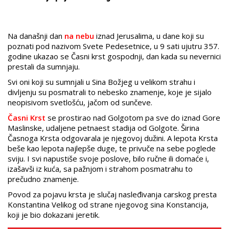
Na današnji dan
na nebu
iznad Jerusalima, u dane koji su
poznati pod nazivom Svete Pedesetnice, u 9 sati ujutru 357.
godine ukazao se Časni krst gospodnji, dan kada su nevernici
prestali da sumnjaju.
Svi oni koji su sumnjali u Sina Božjeg u velikom strahu i
divljenju su posmatrali to nebesko znamenje, koje je sijalo
neopisivom svetlošću, jačom od sunčeve.
Časni Krst
se prostirao nad Golgotom pa sve do iznad Gore
Maslinske, udaljene petnaest stadija od Golgote. Širina
Časnoga Krsta odgovarala je njegovoj dužini. A lepota Krsta
beše kao lepota najlepše duge, te privuče na sebe poglede
sviju. I svi napustiše svoje poslove, bilo ručne ili domaće i,
izašavši iz kuća, sa pažnjom i strahom posmatrahu to
prečudno znamenje.
Povod za pojavu krsta je slučaj nasleđivanja carskog presta
Konstantina Velikog od strane njegovog sina Konstancija,
koji je bio dokazani jeretik.