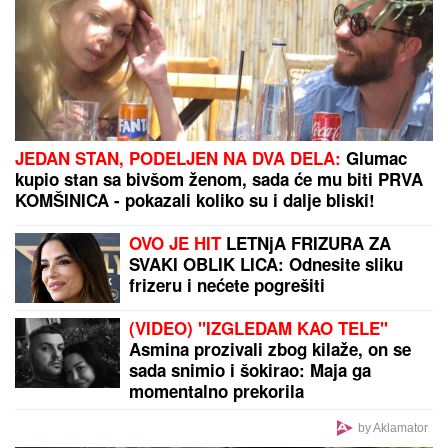
MIRU"
Pevačica umrla nakon borbe
sa leukemijom, imala transplantaciju
koštane srži, pa se stanje pogoršalo:
Emir Habibović se oprostio
DNEVNI HOROSKOP ZA
PONEDELjAK, 10. AVGUST:
Bika očekuje važan susret, Rak da se pazi lažnih
prijatelja, a Ribe finansijskih prevara
POVRATAK NA VELIKA VRATA:
Luka