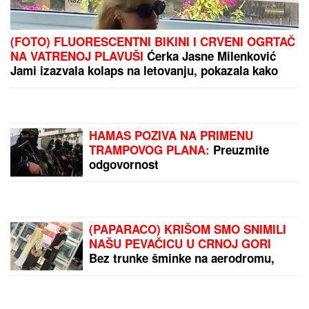
OVO JE NAJLEPŠA VILA U BEOGRADU
Naš
sportista kupio kuću od TRI MILIONA EVRA, a ne
živi u Srbiji: Ima privatan bazen i fitnes salu
VERENICA DRAGANA STANKOVIĆA
POSTALA PREDMET PODSMEHA
Zbog jednog detalja sa veridbe je
urnišu na mrežama: "Bukvalno dva
dinara"
Dragan Stanković verenici priredio
iznenađenje, podelio snimak sa
INTIMNE PROSLAVE Muzičari svirali