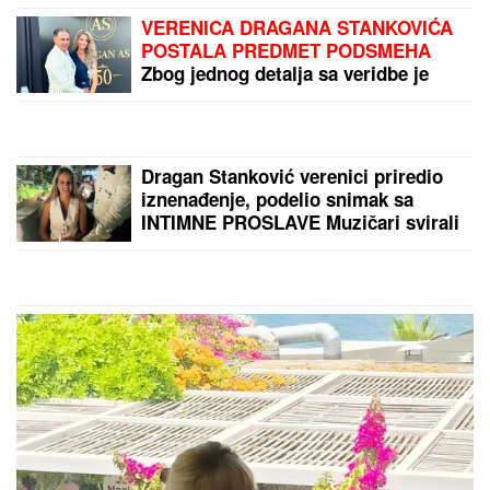
Od Mileve Marić Ajnštajn
do antičke Basijane:
EXPO karavan pokazao
najbolju sliku Rume
PAKLENI TALAS NE
POPUŠTA, A TEK STIŽE
NAJGORE! RHMZ
izdao
niz upozorenja: Evo gde
će grmeti, a gde živa ide
na ekstremnih 38 stepeni!
by Aklamator
PREPORUKA ZA VAS