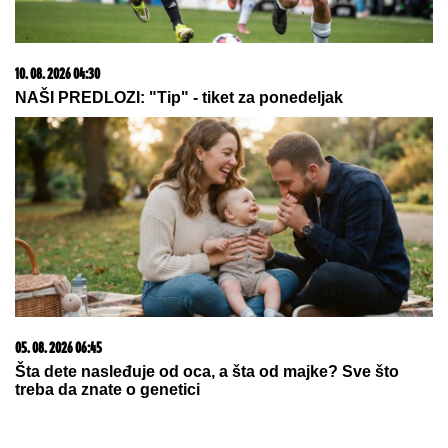
OVO JE HIT
LETNjA FRIZURA ZA
SVAKI OBLIK LICA: Odnesite sliku
frizeru i nećete pogrešiti
(VIDEO) "IZGLEDAM KAO TELE"
Asmina prozivali zbog kilaže, on se
sada snimio i šokirao: Maja ga
momentalno prekorila
by Aklamator