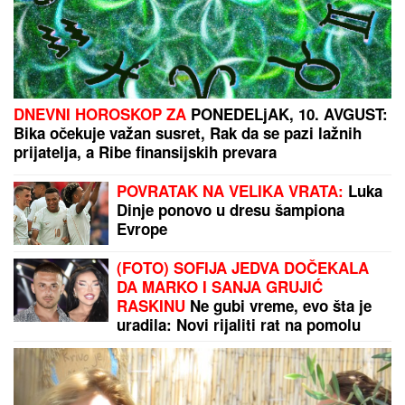
Naša pevačica rodila sina, pa morala da ga napusti,
on danas radi kao moler: "Nikad ga se nisam
odrekla"
Raskinuli Sara Stojanović i Murat:
"On je u Španiji!"
"MNOGO SAM TUŽAN, POČIVAJ U