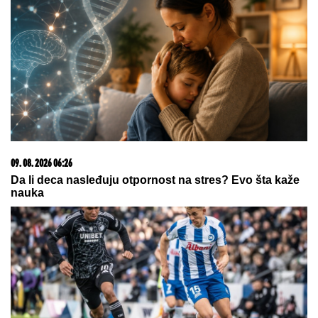
Dinje ponovo u dresu šampiona
Evrope
(FOTO) SOFIJA JEDVA DOČEKALA
DA MARKO I SANJA GRUJIĆ
RASKINU
Ne gubi vreme, evo šta je
uradila: Novi rijaliti rat na pomolu
JEDAN STAN, PODELJEN NA DVA DELA:
Glumac
kupio stan sa bivšom ženom, sada će mu biti PRVA
KOMŠINICA - pokazali koliko su i dalje bliski!