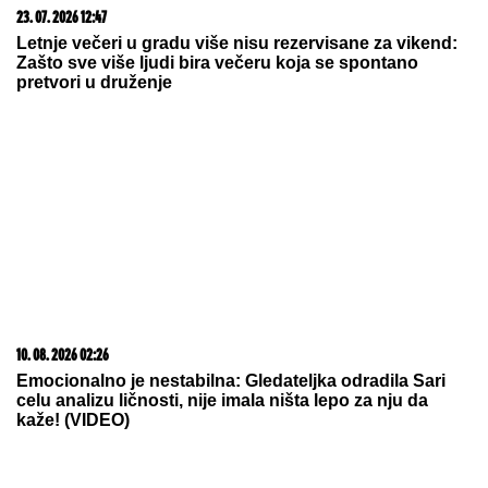
09. 08. 2026 11:54
Ana Ivanović ovo sprema za ručak: Zdravo, ukusno i
brzo
09. 08. 2026 14:58
Zovu ih srpski "mali Karibi" - mestašce je kao sa
razglednice