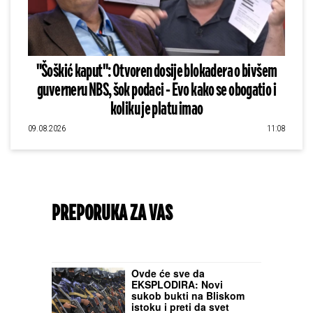
"Šoškić kaput": Otvoren dosije blokadera o bivšem
guverneru NBS, šok podaci - Evo kako se obogatio i
koliku je platu imao
09.08.2026
11:08
PREPORUKA ZA VAS