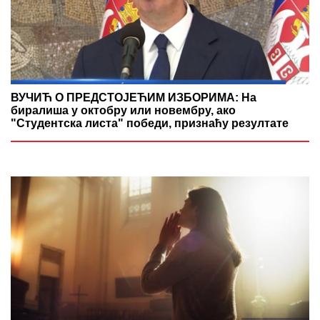
ВУЧИЋ О ПРЕДСТОЈЕЋИМ ИЗБОРИМА: На
биралиша у октобру или новембру, ако
"Студентска листа" победи, признаћу резултате