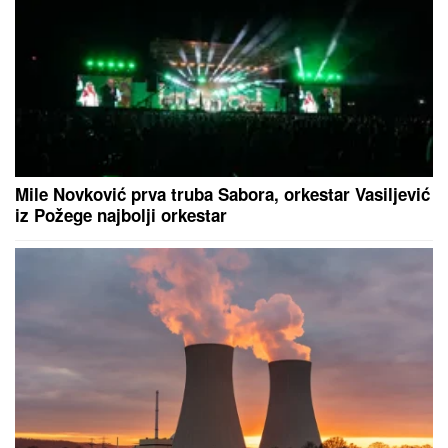
odgovornost
(PAPARACO) KRIŠOM SMO SNIMILI
NAŠU PEVAČICU U CRNOJ GORI
Bez trunke šminke na aerodromu,
pojavila se u ovom izdanju: Društvo
joj pravi poznati muškarac