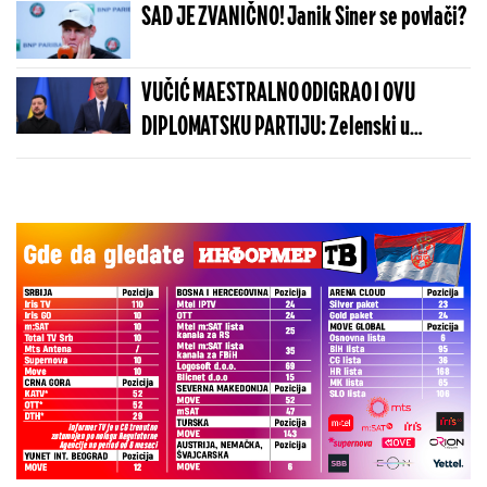
SAD JE ZVANIČNO! Janik Siner se povlači?
VUČIĆ MAESTRALNO ODIGRAO I OVU
DIPLOMATSKU PARTIJU: Zelenski u
Beogradu potvrdio - Kosovo je Srbija