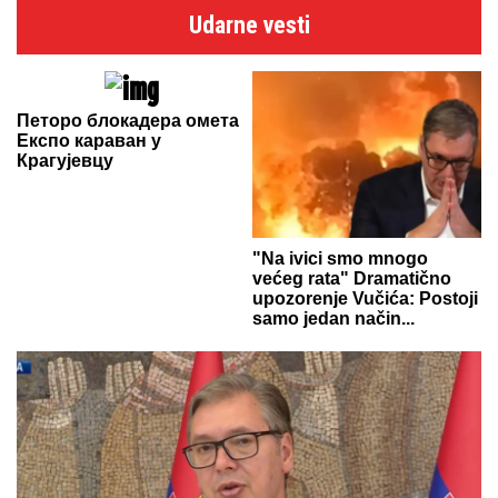
Udarne vesti
Петоро блокадера омета
Експо караван у
Крагујевцу
"Na ivici smo mnogo
većeg rata" Dramatično
upozorenje Vučića: Postoji
samo jedan način...