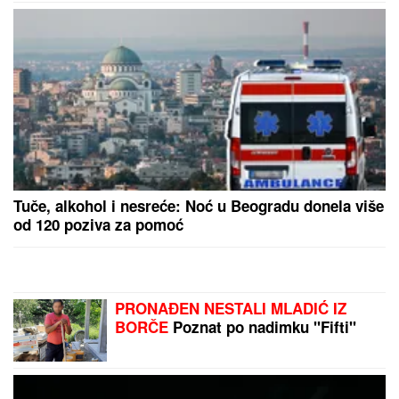
samo za nju, nije znala šta ju je
snašlo: "Najlepše uspomene"
(FOTO) FLUORESCENTNI BIKINI I CRVENI OGRTAČ
NA VATRENOJ PLAVUŠI
Ćerka Jasne Milenković
Jami izazvala kolaps na letovanju, pokazala kako
uživa
HAMAS POZIVA NA PRIMENU
TRAMPOVOG PLANA:
Preuzmite