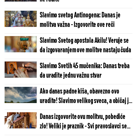
Slavimo svetog Antinogena: Danas je
molitva važna - Izgovorite ove reči
Slavimo Svetog apostola Akilu! Veruje se
da izgovaranjem ove molitve nastaju čuda
Slavimo Svetih 45 mučenika: Danas treba
da uradite jednu važnu stvar
Ako danas padne kiša, obavezno ovo
uradite! Slavimo velikog sveca, a običaj je
jako važan
Danas izgovorite ovu molitvu, pobediće
zlo! Veliki je praznik - Svi pravoslavci se
mole ovom mučeniku