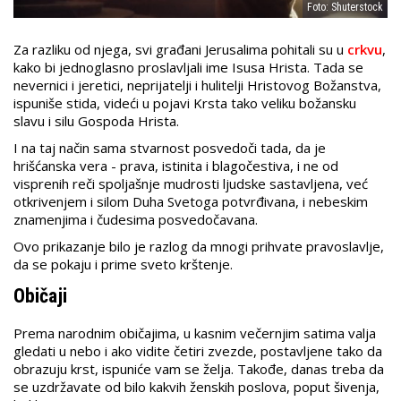
Foto: Shuterstock
Za razliku od njega, svi građani Jerusalima pohitali su u
crkvu
,
kako bi jednoglasno proslavljali ime Isusa Hrista. Tada se
nevernici i jeretici, neprijatelji i hulitelji Hristovog Božanstva,
ispuniše stida, videći u pojavi Krsta tako veliku božansku
slavu i silu Gospoda Hrista.
I na taj način sama stvarnost posvedoči tada, da je
hrišćanska vera - prava, istinita i blagočestiva, i ne od
visprenih reči spoljašnje mudrosti ljudske sastavljena, već
otkrivenjem i silom Duha Svetoga potvrđivana, i nebeskim
znamenjima i čudesima posvedočavana.
Ovo prikazanje bilo je razlog da mnogi prihvate pravoslavlje,
da se pokaju i prime sveto krštenje.
Običaji
Prema narodnim običajima, u kasnim večernjim satima valja
gledati u nebo i ako vidite četiri zvezde, postavljene tako da
obrazuju krst, ispuniće vam se želja. Takođe, danas treba da
se uzdržavate od bilo kakvih ženskih poslova, poput šivenja,