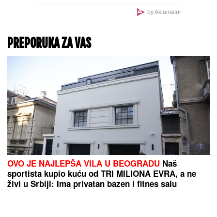
BRUKA KOJA JE OBIŠLA
SVET:
Šta se ovo desilo
sa novim stadionom u
Zaječaru? (VIDEO)