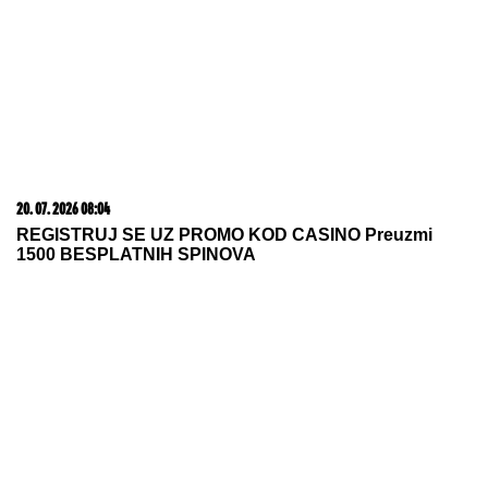
09. 08. 2026 06:26
Da li deca nasleđuju otpornost na stres? Evo šta kaže
nauka
10. 08. 2026 04:30
NAŠI PREDLOZI: "Tip" - tiket za ponedeljak