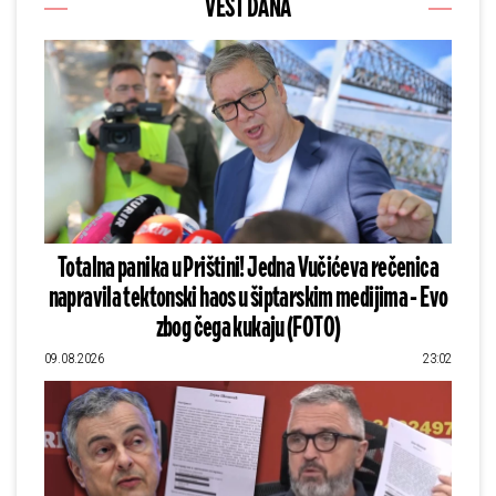
VEST DANA
Totalna panika u Prištini! Jedna Vučićeva rečenica
napravila tektonski haos u šiptarskim medijima - Evo
zbog čega kukaju (FOTO)
09.08.2026
23:02