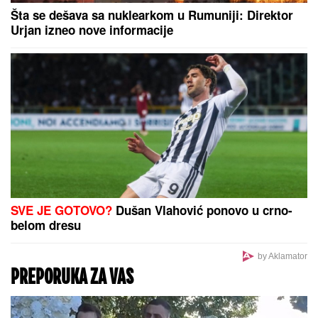
Tuče, alkohol i nesreće: Noć u Beogradu donela više
od 120 poziva za pomoć
PRONAĐEN NESTALI MLADIĆ IZ
BORČE
Poznat po nadimku "Fifti"
Mile Novković prva truba Sabora, orkestar Vasiljević
iz Požege najbolji orkestar