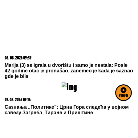
23. 07. 2026 12:47
Letnje večeri u gradu više nisu rezervisane za vikend:
Zašto sve više ljudi bira večeru koja se spontano
pretvori u druženje
VIDEO