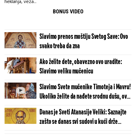
heklanja, veza...
BONUS VIDEO
Slavimo prenos moštiju Svetog Save: Ovo
svako treba da zna
Ako želite dete, obavezno ovo uradite:
Slavimo veliku mučenicu
Slavimo Svete mučenike Timoteja i Mavru!
Ukoliko želite da nađete srodnu dušu, ovo
nikako ne radite
Danas je Sveti Atanasije Veliki: Saznajte
zašto se danas svi sudovi u kući drže
zatvoreni