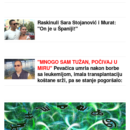
"Najlepši par"
ŠOK!
Hari i Megan se VRAĆAJU U
BRITANIJU 6 godina nakon Megzita?
Pljuvali za sve pare dinastiju, jurili
američki san pa se pokajali: Susret
sa Čarlsom mogao bi da najavi
preokret
BILA LJUBAVNICA KOLEGI, A
DRUŽILA MU SE SA ŽENOM
Pevačica nakon što se sve saznalo
otišla iz Srbije: Sada se skinula i
pokazala brutalno telo