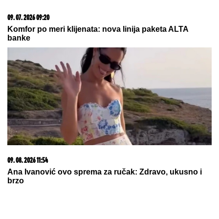
05. 08. 2026 06:45
Šta dete nasleđuje od oca, a šta od majke? Sve što
treba da znate o genetici
20. 07. 2026 08:04
REGISTRUJ SE UZ PROMO KOD CASINO Preuzmi