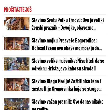
PROČITAJTE JOŠ
Slavimo Svetu Petku Trnovu: Ovo je veliki
ženski praznik - Devojke, obavezno
uradite jednu stvar u kući
Slavimo majku Presvete Bogorodice:
Bolesni i žene ovo obavezno moraju da
ispoštuju
Slavimo velike mučenike: Nisu hteli da se
odreknu Hrista, evo kako su stradali
Slavimo Blagu Mariju! Zaštitinicu žena i
sestru Ilije Gromovnika koja se strogo
poštuje
Slavimo važan praznik: Ovo danas nikako
ne radite