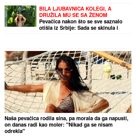
SVE JE GOTOVO?
Dušan Vlahović ponovo u crno-
belom dresu
by Aklamator
PREPORUKA ZA VAS
OŽENIO SE BRAT TANJE SAVIĆ
Mlada u raskošnoj
venčanici, a pevačica u haljini sa šlicem do kuka: