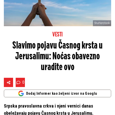
Shutterstock
VESTI
Slavimo pojavu Časnog krsta u
Jerusalimu: Noćas obavezno
uradite ovo
0
Dodaj Informer kao željeni izvor na Googlu
Srpska pravoslavna crkva i njeni vernici danas
obeležavaju pojavu Časnog krsta u Jerusalimu.