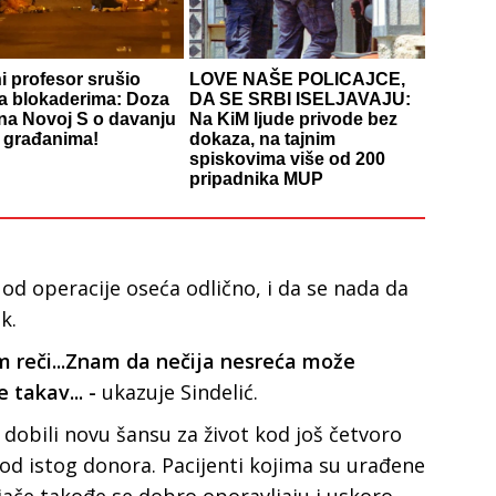
i profesor srušio
LOVE NAŠE POLICAJCE,
a blokaderima: Doza
DA SE SRBI ISELJAVAJU:
 na Novoj S o davanju
Na KiM ljude privode bez
 građanima!
dokaza, na tajnim
spiskovima više od 200
pripadnika MUP
od operacije oseća odlično, i da se nada da
k.
reči...Znam da nečija nesreća može
e takav... -
ukazuje Sindelić.
 dobili novu šansu za život kod još četvoro
od istog donora. Pacijenti kojima su urađene