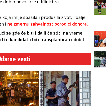
 je dobio novo srce u Klinici za
koja im je spasila i produžila život, i dalje
eh i
neizmernu zahvalnost porodici donora.
ći se gde će biti i da li će stići na vreme.
 tri kandidata biti transplantiran i dobiti
Udarne vesti