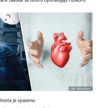
jače takođe se dobro oporavljaju i uskoro
Foto: Shuterstock
života je spaseno.