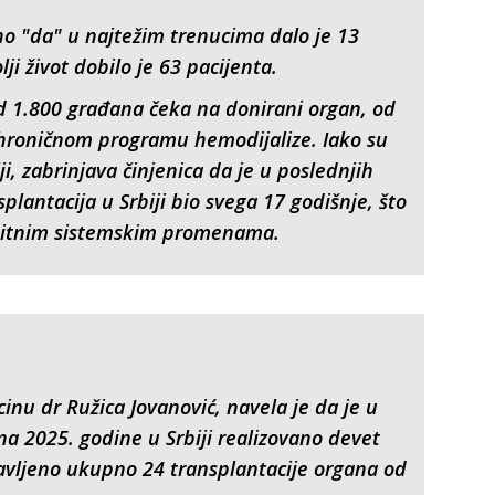
o "da" u najtežim trenucima dalo je 13
lji život dobilo je 63 pacijenta.
od 1.800 građana čeka na donirani organ, od
 hroničnom programu hemodijalize. Iako su
ji, zabrinjava činjenica da je u poslednjih
plantacija u Srbiji bio svega 17 godišnje, što
 hitnim sistemskim promenama.
nu dr Ružica Jovanović, navela je da je u
na 2025. godine u Srbiji realizovano devet
avljeno ukupno 24 transplantacije organa od