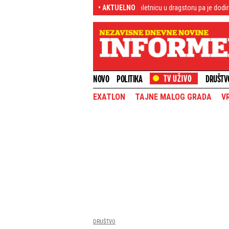
n Azerbejdžanac: Pratio maloletnicu u dragstoru pa je dodirivao i napastvovao 
• AKTUELNO
NOVO
POLITIKA
DRUŠTV
EXATLON
TAJNE MALOG GRADA
V
DRUŠTVO