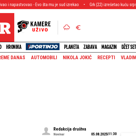
- Evo šta mu je sud izrekao
Grk (22) izrešetao kuću srpskog biznismena: 
O
HRONIKA
PLANETA
ZABAVA
MAGAZIN
DŽET SE
REME DANAS
AUTOMOBILI
NIKOLA JOKIĆ
RECEPTI
VLADIM
Redakcija društva
11:30
05.08.2025
Novinar