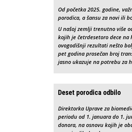
Od početka 2025. godine, važn
porodica, a šansu za novi ili bo
U našoj zemlji trenutno više 
kojih je četrdesetoro dece na
ovogodišnji rezultati nešto bol
pet godina prosečan broj trans
jasno ukazuje na potrebu za
Deset porodica odbilo
Direktorka Uprave za biomedici
periodu od 1. januara do 1. ju
donora, na osnovu kojih je ob