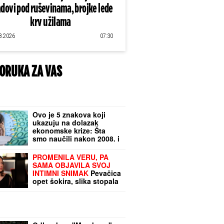
dovi pod ruševinama, brojke lede
krv u žilama
8.2026
07:30
ORUKA ZA VAS