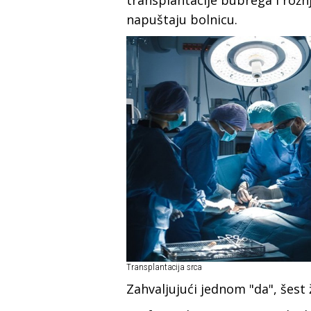
transplantacije bubrega i rožn
napuštaju bolnicu.
Transplantacija srca
Zahvaljujući jednom "da", šest 