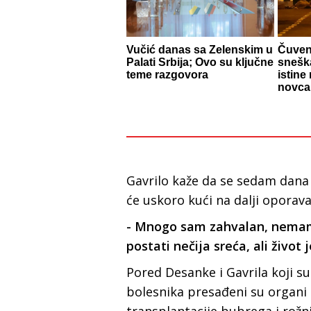
Vučić danas sa Zelenskim u
Čuven
Palati Srbija; Ovo su ključne
snešk
teme razgovora
istine
novca
Gavrilo kaže da se sedam dana 
će uskoro kući na dalji oporava
- Mnogo sam zahvalan, nemam 
postati nečija sreća, ali život j
Pored Desanke i Gavrila koji su
bolesnika presađeni su organi 