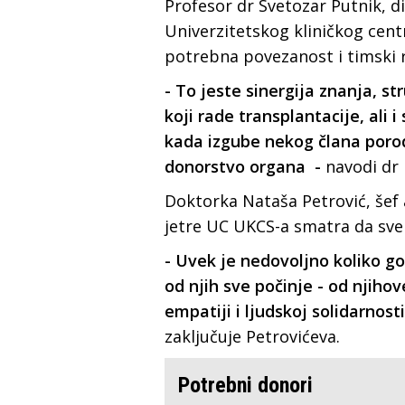
Profesor dr Svetozar Putnik, di
Univerzitetskog kliničkog cent
potrebna povezanost i timski 
- To jeste sinergija znanja, s
koji rade transplantacije, ali 
kada izgube nekog člana porod
donorstvo organa -
navodi dr 
Doktorka Nataša Petrović, šef 
jetre UC UKCS-a smatra da sve
- Uvek je nedovoljno koliko go
od njih sve počinje - od njiho
empatiji i ljudskoj solidarnos
zaključuje Petrovićeva.
Potrebni donori