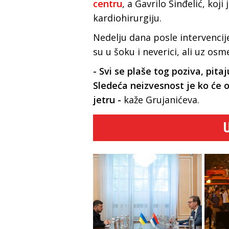
centru
, a Gavrilo Sinđelić, koji
kardiohirurgiju.
Nedelju dana posle intervencije 
su u šoku i neverici, ali uz osm
- Svi se plaše tog poziva, pitaju
Sledeća neizvesnost je ko će od
jetru -
kaže Grujanićeva.