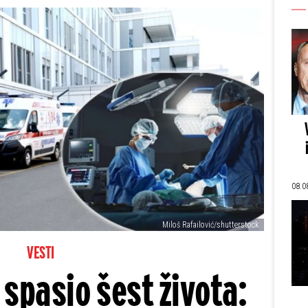
08.0
Miloš Rafailović/shutterstock
VESTI
spasio šest života: