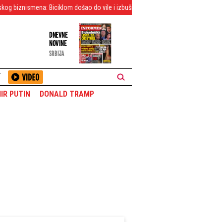
Biciklom došao do vile i izbušio prozore spavaće sobe
Jeziva sila prirode!
DNEVNE
NOVINE
SRBIJA
T
IR PUTIN
DONALD TRAMP