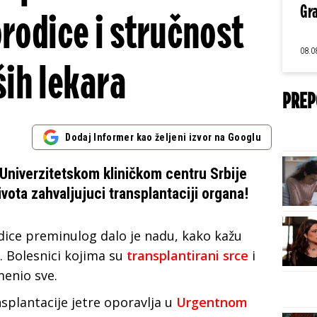
Gra
rodice i stručnost
08.0
ih lekara
PREP
Dodaj Informer kao željeni izvor na Googlu
Univerzitetskom kliničkom centru Srbije
vota zahvaljujuci transplantaciji organa!
ice preminulog dalo je nadu, kako kažu
e. Bolesnici kojima su
transplantirani srce
i
omenio sve.
splantacije jetre oporavlja u
Urgentnom