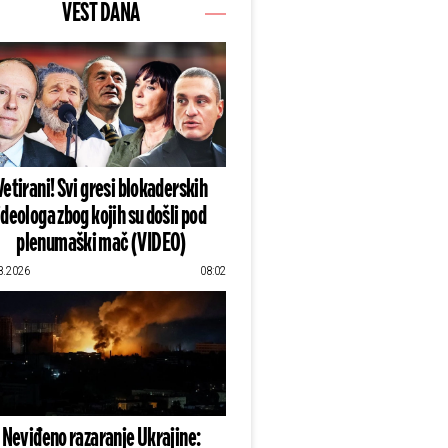
VEST DANA
Vetirani! Svi gresi blokaderskih
ideologa zbog kojih su došli pod
plenumaški mač (VIDEO)
8.2026
08:02
Neviđeno razaranje Ukrajine: