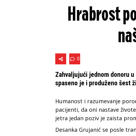
Hrabrost po
naš
0
Zahvaljujući jednom donoru u 
spaseno je i produženo šest ži
Humanost i razumevanje porod
pacijenti, da oni nastave život
jetra jedan poziv je zaista pr
Desanka Grujanić se posle tran