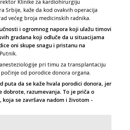
rektor Klinike za kardiohirurgiju
ra Srbije, kaže da kod ovakvih operacija
rad većeg broja medicinskih radnika.
tručnosti i ogromnog napora koji ulažu timovi
i svih gradana koji odluče da u situacijama
ice oni skupe snagu i pristanu na
Putnik.
anesteziologije pri timu za transplantaciju
 počinje od porodice donora organa.
d puta da se kaže hvala porodici donora, jer
ve dobrote, razumevanja. To je priča o
ti, koja se završava nadom i životom -