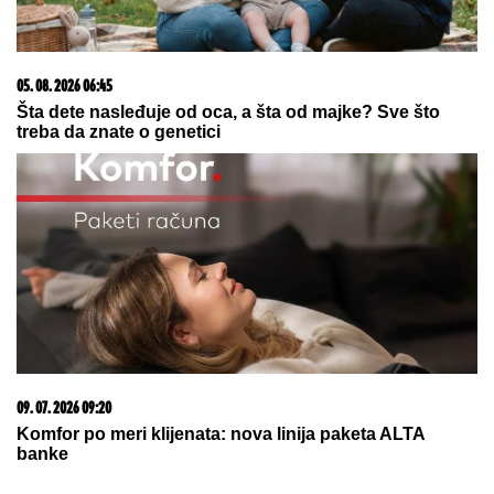
Stanije Dobrojević i Takija: "Rekla je
da će mi platiti!"
by Aklamator
06. 08. 2026 07:08
Evo u kojim banjama važi vaučer od 10.000 dinara -
kompletan spisak destinacija u Srbiji