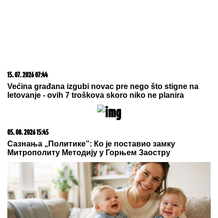
IMA MRTVIH!
Teška saobraćajna
nesreća na putu Šabac-Loznica:
Saobraćaj u potpunosti paralisan