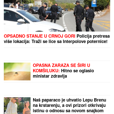
Nada Topčagić prekinula koncert, pa se obratila
OBEZBEĐENJU: "Ne mogu da skočim, slomiću
nogu!", evo šta se desilo