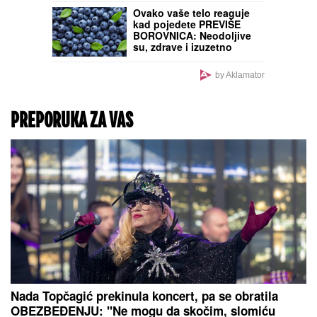
Taki Marinković U
DRUŠTVU MISTERIOZNE
PLAVUŠE dok javnost
bruji o Maji i HAOSU sa
Asminom - kao da ne daje
"ni pet para" za nju!