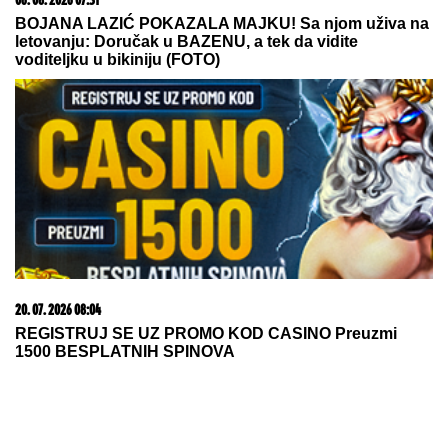
EKSKLUZIVNE FOTKE NAKON
VERIDBE:
Bivši dečko Jovane
Jeremić verio Aleksandru tokom
GALA PROSLAVE - svaki potez do
detalja isplanirao! (VIDEO)