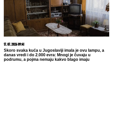
(VIDEO) NEMANJA GUDELJ SE NE
ODVAJA OD SINA!
Anastasija
objavila snimak sa mora: Ponosni
tata gura kolica dok Ilijan spava,
raznežila sve