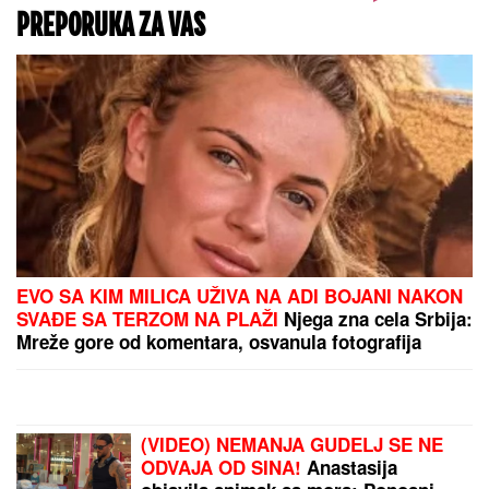
OPASNA ZARAZA SE ŠIRI U
KOMŠILUKU:
Hitno se oglasio
ministar zdravlja
Naš paparaco je uhvatio Lepu Brenu
na krstarenju, a ovi prizori otkrivaju
istinu o odnosu sa novom snajkom