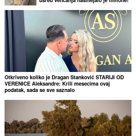
SLAVLJE U DOMU MARIJE
KILIBARDE
Objavila sliku ćerkice i
naslednice Anđelke Prpić: Senja i
Čarna se drže za ruke, da se istopiš