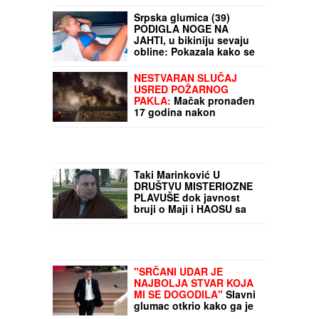
Srpska glumica (39)
PODIGLA NOGE NA
JAHTI, u bikiniju sevaju
obline: Pokazala kako se
baškari, popustile joj
kočnice
NESTVARAN SLUČAJ
USRED POŽARNOG
PAKLA:
Mačak pronađen
17 godina nakon
nestanka, vlasnica u
šoku: "Odmah sam ga
prepoznala"