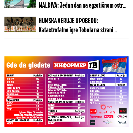
MALDIVA: Jedan dan na egzotičnom ostrvu
može da košta manje nego u Budvi
HUMSKA VERUJE U POBEDU:
Katastrofalne igre Tobola na strani
ulivaju samopouzdanje Partizanu