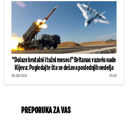
"Dolaze brutalni i tužni meseci" Britanac razorio nade
Kijeva: Pogledajte šta se dešava poslednjih nedelja
06.08.2026
05:40
PREPORUKA ZA VAS