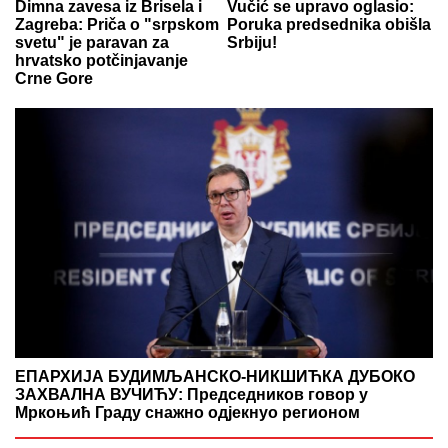
Dimna zavesa iz Brisela i
Vučić se upravo oglasio:
Zagreba: Priča o "srpskom
Poruka predsednika obišla
svetu" je paravan za
Srbiju!
hrvatsko potčinjavanje
Crne Gore
ЕПАРХИЈА БУДИМЉАНСКО-НИКШИЋКА ДУБОКО
ЗАХВАЛНА ВУЧИЋУ: Председников говор у
Мркоњић Граду снажно одјекнуо регионом