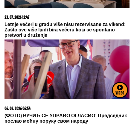
06. 08. 2026 07:13
Трампови војни бродови могли би да коштају 50
одсто више него планирано
VIDEO
03. 08. 2026 07:31
25.000 kupaca već kupuje uz PerSu Extra. A ti? Saznaj
više