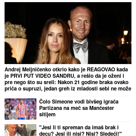
usred venčanja nasmejalo je milione!
Otkriveno koliko je Dragan Stanković STARIJI OD
VERENICE Aleksandre: Krili mesecima ovaj
podatak, sada se sve saznalo