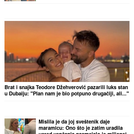
IMA MRTVIH!
Teška saobraćajna
nesreća na putu Šabac-Loznica:
Saobraćaj u potpunosti paralisan