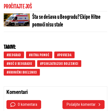
PROČITAJTE JOŠ
Šta se dešava u Beogradu? Ekipe Hitne
pomoći nisu stale
TAGOVI:
BEOGRAD
HITNA POMOĆ
POVREDA
NOĆ U BEOGRADU
PSIHIJATRIJSKI BOLESNICI
HRONIČNI BOELSNICI
Komentari
0 komentara
Pošaljite komentar