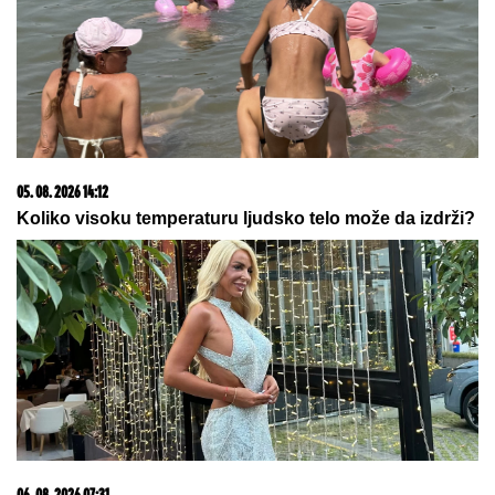
"MENI JE OLUJA BILA ODMOR"
Tompsonova
sramna izjava o vojnoj operaciji - evo šta je pričao
pre tri decenije: "PUŠKU IZ RATA čuvam kao
suvenir"