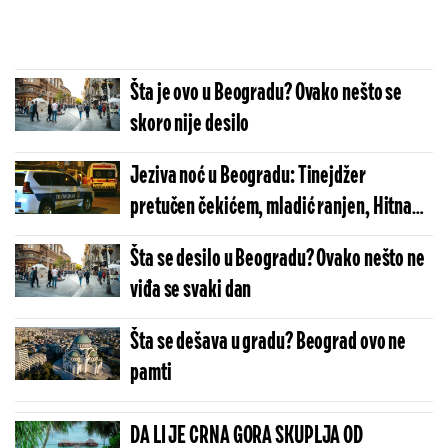
Šta je ovo u Beogradu? Ovako nešto se
skoro nije desilo
Jeziva noć u Beogradu: Tinejdžer
pretučen čekićem, mladić ranjen, Hitna
pomoć intervenisala 114 puta
Šta se desilo u Beogradu? Ovako nešto ne
viđa se svaki dan
Šta se dešava u gradu? Beograd ovo ne
pamti
DA LI JE CRNA GORA SKUPLJA OD