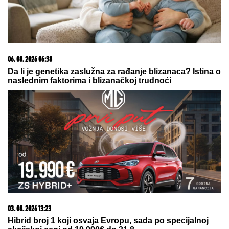
Andrej Meljničenko otkrio kako je REAGOVAO kada
je PRVI PUT VIDEO SANDRU, a rešio da je oženi i
pre nego što su sreli: Nakon 21 godine braka ovako
priča o supruzi, jedan greh iz mladosti sebi ne može
da oprosti
Čolo Simeone vodi bivšeg igrača
Partizana na meč sa Mančester
sitijem
"Jesi li ti spreman da imaš brak i
decu? Jesi ili nisi? Nisi? Sledeći!"