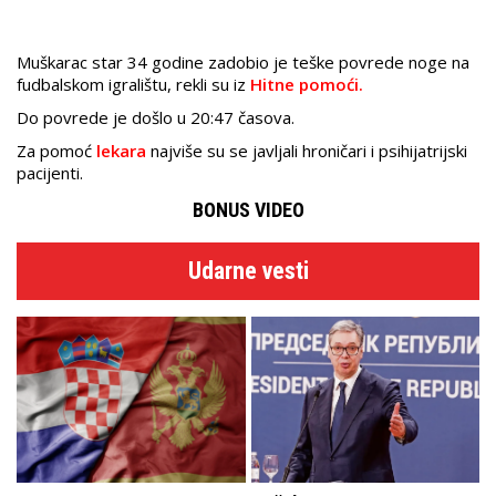
Muškarac star 34 godine zadobio je teške povrede noge na
fudbalskom igralištu, rekli su iz
Hitne pomoći.
Do povrede je došlo u 20:47 časova.
Za pomoć
lekara
najviše su se javljali hroničari i psihijatrijski
pacijenti.
BONUS VIDEO
Udarne vesti