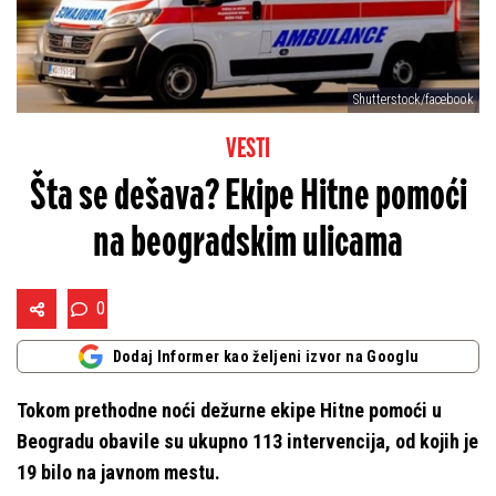
Shutterstock/facebook
VESTI
Šta se dešava? Ekipe Hitne pomoći
na beogradskim ulicama
0
Dodaj Informer kao željeni izvor na Googlu
Tokom prethodne noći dežurne ekipe Hitne pomoći u
Beogradu obavile su ukupno 113 intervencija, od kojih je
19 bilo na javnom mestu.