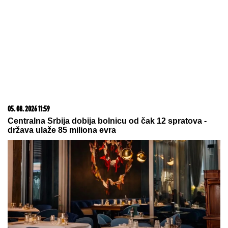
17. 07. 2026 09:41
Skoro svaka kuća u Jugoslaviji imala je ovu lampu, a
danas vredi i do 2.000 evra: Mnogi je čuvaju u
podrumu, a pojma nemaju kakvo blago imaju