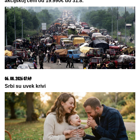
Jovana Jeremić O RASKIDU
VERIDBE sa Draganom Stankovićem
- VIŠE NE PONAVLJA ISTE GREŠKE!
BOGATI PEKAR MUČEN I UBIJEN! U
"Blicu uživo"
istražujemo ko ga je tipovao pre zverskog zločina
DRAMA NA ADI BOJANI!
Milica i
Terza se SUOČILI NA MORU:
Posvađali se nasred plaže pred
svima, evo zbog čega je odmah
nastao POTPUNI HAOS
Otkriven je pravi razlog sukoba