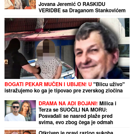
Neviđena drama na Dunavu! Srbin zaspao na dušeku
kod Donjeg Milanovca, pa se probudio u Rumuniji!
Drama u Nišu! Marija zvala kliniku zbog Miljane,
nastao neviđeni haos
by Aklamator