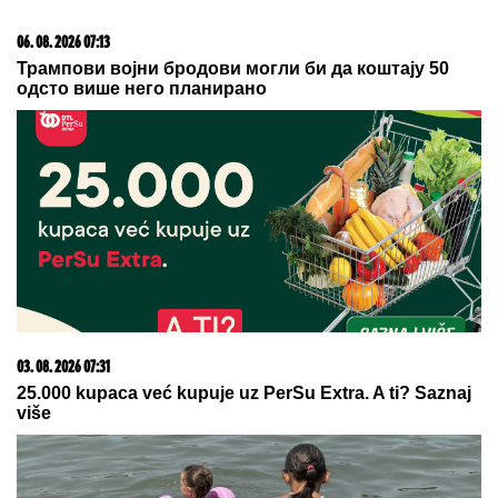
SUVI LUKSUZ I EGZOTIKA!
Anđela i
Gastoz pobegli na Maldive, pa se
pohvalili: Kokteli dobrodošlice,
nestvaran bazen i NEOČEKIVAN
SUSRET na ulici (FOTO)