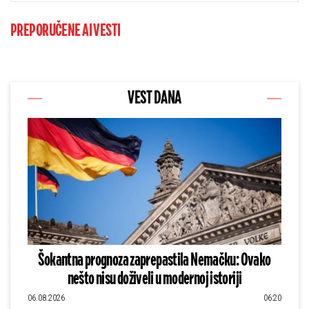
PREPORUČENE AI VESTI
VEST DANA
Šokantna prognoza zaprepastila Nemačku: Ovako
nešto nisu doživeli u modernoj istoriji
06.08.2026
06:20