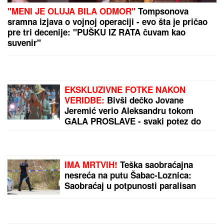
Brat i snajka Teodore Džehverović pazarili luks stan
u Dubaiju: "Plan nam je bio potpuno drugačiji, ali..."
Mislila je da joj sveštenik daje
maramicu: Ono što je zatim uradila