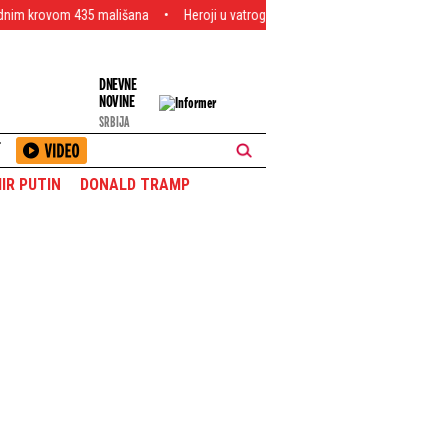
mališana
Heroji u vatrogasnim uniformama! Naši ljudi se svim snagama bore 
DNEVNE
NOVINE
SRBIJA
T
IR PUTIN
DONALD TRAMP