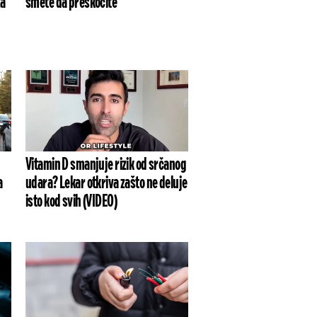
za
smete da preskočite
Vitamin D smanjuje rizik od srčanog
a
udara? Lekar otkriva zašto ne deluje
isto kod svih (VIDEO)