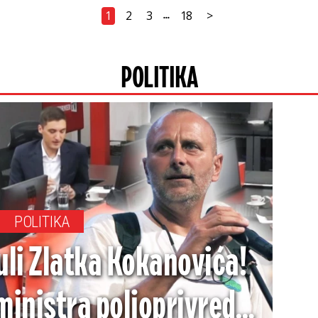
1
2
3
18
>
...
POLITIKA
POLITIKA
uli Zlatka Kokanovića!
 ministra poljoprivrede,