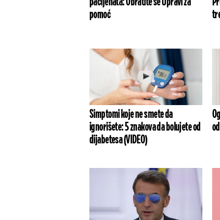
pacijenata: Obratite se Upravi za
Pr
pomoć
tr
Simptomi koje ne smete da
Og
ignorišete: 5 znakova da bolujete od
od
dijabetesa (VIDEO)