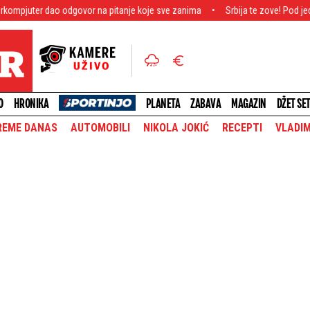
dgovor na pitanje koje sve zanima
Srbija te zove! Pod jednim krovom 435 
O
HRONIKA
PLANETA
ZABAVA
MAGAZIN
DŽET SE
REME DANAS
AUTOMOBILI
NIKOLA JOKIĆ
RECEPTI
VLADIM