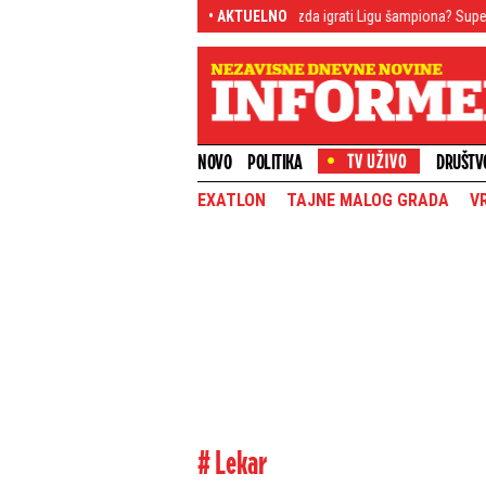
ercovi rivali?
Hoće li Zvezda igrati Ligu šampiona? Superkompjuter dao o
• AKTUELNO
NOVO
POLITIKA
DRUŠTV
EXATLON
TAJNE MALOG GRADA
V
# Lekar