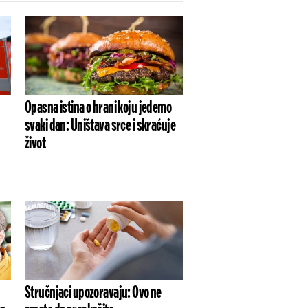
Opasna istina o hrani koju jedemo
svaki dan: Uništava srce i skraćuje
život
Stručnjaci upozoravaju: Ovo ne