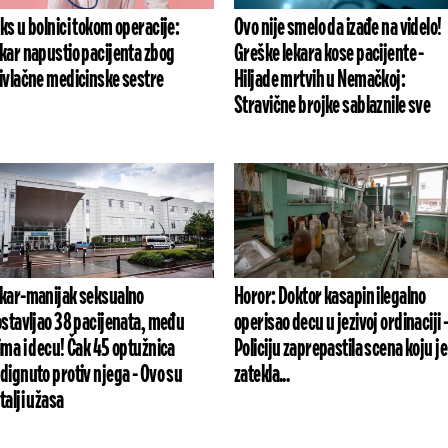
ks u bolnici tokom operacije:
Ovo nije smelo da izađe na videlo!
kar napustio pacijenta zbog
Greške lekara kose pacijente -
ivlačne medicinske sestre
Hiljade mrtvih u Nemačkoj:
Stravične brojke sablaznile sve
kar-manijak seksualno
Horor: Doktor kasapin ilegalno
ostavljao 38 pacijenata, među
operisao decu u jezivoj ordinaciji 
ima i decu! Čak 45 optužnica
Policiju zaprepastila scena koju je
dignuto protiv njega - Ovo su
zatekla...
talji užasa