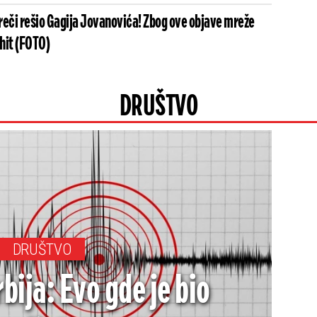
reči rešio Gagija Jovanovića! Zbog ove objave mreže
 hit (FOTO)
DRUŠTVO
DRUŠTVO
bija: Evo gde je bio