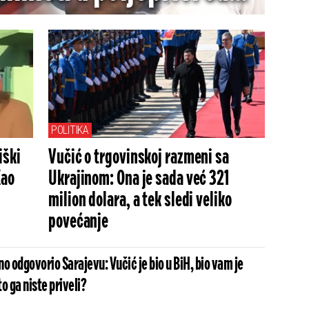
no vetirali zbog žute
ce (FOTO/VIDEO)
POLITIKA
iški
Vučić o trgovinskoj razmeni sa
Kao
Ukrajinom: Ona je sada već 321
milion dolara, a tek sledi veliko
povećanje
o odgovorio Sarajevu: Vučić je bio u BiH, bio vam je
o ga niste priveli?