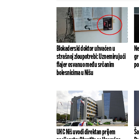
Blokaderski doktor uhvaćen u
Ne
strašnoj zloupotrebi: Uznemirujući
gr
flajer osvanuo među srčanim
po
bolesnicima u Nišu
UKC Niš uvodi direktan prijem
Šo