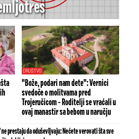
emljotres
DRUŠTVO
ašta
"Bože, podari nam dete": Vernici
ih
svedoče o molitvama pred
Trojeručicom - Roditelji se vraćali u
ovaj manastir sa bebom u naručju
 ne prestaju da oduševljvaju: Nećete verovati šta sve