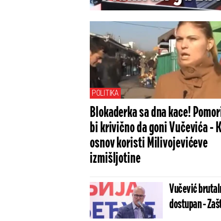
pa ga ekspres
knjiži
POLITIKA
Blokaderka sa dna kace! Pomor
bi krivično da goni Vučevića - 
osnov koristi Milivojevićeve
izmišljotine
Vučević brutaln
dostupan - Zašt