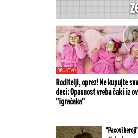
z
DRUŠTVO
Roditelji, oprez! Ne kupujte sv
deci: Opasnost vreba čak i iz ov
"igračaka"
"Pacovi heroji"