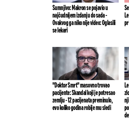
Sumnjivo: Makron se pojavio u
Se
najčudnijem izdanju do sada -
Le
Ovakvog ga niko nije video: Oglasili
pr
se lekari
"Doktor Smrt" masovno trovao
Le
pacijente: Skandal koji je potresao
zl
zemlju - 12 pacijenata preminulo,
nj
evo koliko godina robije mu sledi
po
de