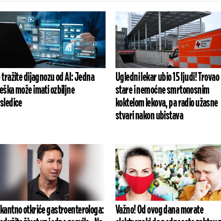
 tražite dijagnozu od AI: Jedna
Ugledni lekar ubio 15 ljudi! Trovao
eška može imati ozbiljne
stare i nemoćne smrtonosnim
sledice
koktelom lekova, pa radio užasne
stvari nakon ubistava
kantno otkriće gastroenterologa:
Važno! Od ovog dana morate