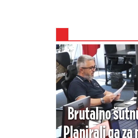
Brutalno šutn
Planirali ga za