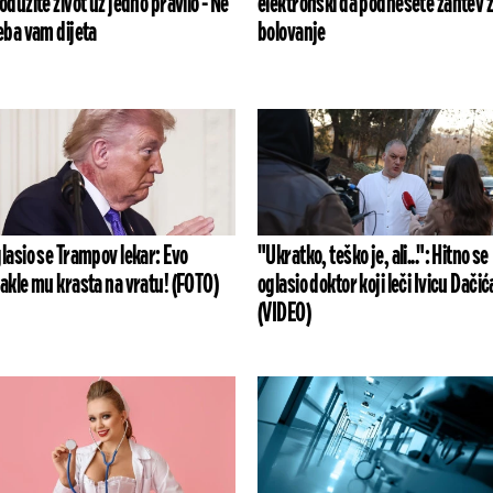
odužite život uz jedno pravilo - Ne
elektronski da podnesete zahtev 
eba vam dijeta
bolovanje
lasio se Trampov lekar: Evo
"Ukratko, teško je, ali...": Hitno se
akle mu krasta na vratu! (FOTO)
oglasio doktor koji leči Ivicu Dačić
(VIDEO)