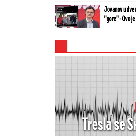
Jovanov u dve 
"gore" - Ovo je
Tresla se Sr