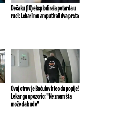
Dečaku (10) eksplodirala petarda u
ruci: Lekari mu amputirali dva prsta
Ovaj otrov je Bačulov hteo da popije!
-
Lekar ga upozorio: "Ne znam šta
može da bude"