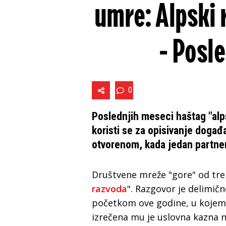
umre: Alpski 
- Posle
0
Poslednjih meseci haštag "alp
koristi se za opisivanje događ
otvorenom, kada jedan partner
Društvene mreže "gore" od tr
razvoda
". Razgovor je delimič
početkom ove godine, u kojem 
izrečena mu je uslovna kazna 