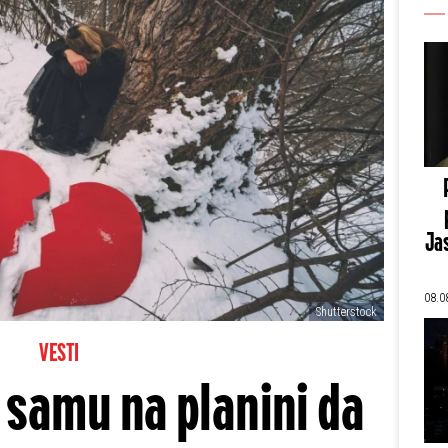
Jas
08.0
Shutterstock
VESTI
 samu na planini da