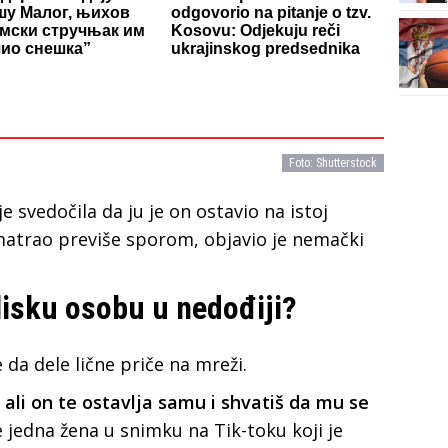
у Малог, њихов
odgovorio na pitanje o tzv.
мски стручњак им
Kosovu: Odjekuju reči
ио снешка”
ukrajinskog predsednika
Foto: Shutterstock
 svedočila da ju je on ostavio na istoj
 smatrao previše sporom, objavio je nemački
lisku osobu u nedođiji?
da dele lične priče na mreži.
, ali on te ostavlja samu i shvatiš da mu se
e jedna žena u snimku na Tik-toku koji je