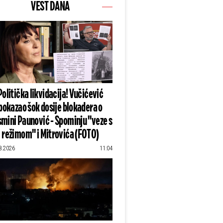
VEST DANA
Politička likvidacija! Vučićević
pokazao šok dosije blokadera o
mini Paunović - Spominju "veze s
režimom" i Mitrovića (FOTO)
8.2026
11:04