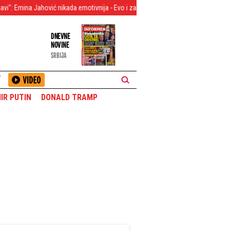
ović nikada emotivnija - Evo i zašto!
Brutalno šutnuli Zlatka Kokanovića! Pl
DNEVNE
NOVINE
SRBIJA
T
IR PUTIN
DONALD TRAMP