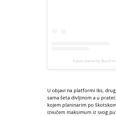
A post shared by BuzzFe
U objavi na platformi Iks, dru
sama šeta divljinom a u prateć
kojem planinarim po škotskom
izvučem maksimum iz svog put