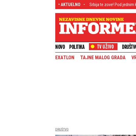
vor na pitanje koje sve zanima
• AKTUELNO
Srbija te zove! Pod jednim krovom 435 ma
NOVO
POLITIKA
DRUŠTV
EXATLON
TAJNE MALOG GRADA
V
DRUŠTVO