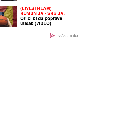
pevačem: "Nisam bila
ponižena"
(LIVESTREAM)
RUMUNIJA - SRBIJA:
Orlići bi da poprave
utisak (VIDEO)
by Aklamator