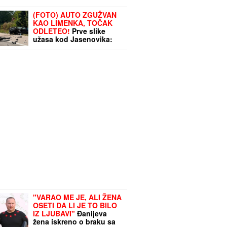
(FOTO) AUTO ZGUŽVAN
KAO LIMENKA, TOČAK
ODLETEO!
Prve slike
užasa kod Jasenovika:
Dramatični prizori sa lica
mesta, sumnja se da ima
teško povređenih
"VARAO ME JE, ALI ŽENA
OSETI DA LI JE TO BILO
IZ LJUBAVI"
Đanijeva
žena iskreno o braku sa