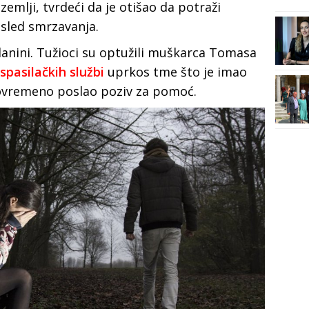
zemlji, tvrdeći da je otišao da potraži
sled smrzavanja.
planini. Tužioci su optužili muškarca Tomasa
spasilačkih službi
uprkos tme što je imao
agovremeno poslao poziv za pomoć.