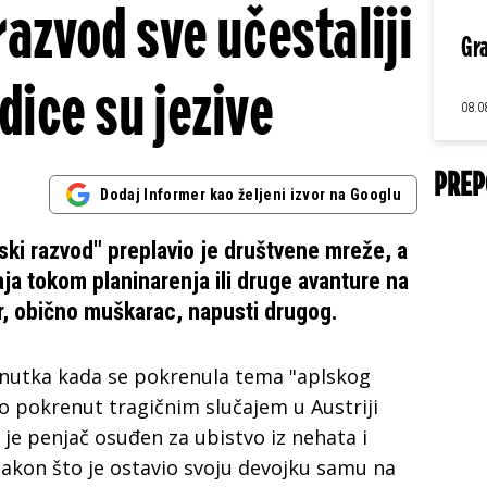
razvod sve učestaliji
Gra
dice su jezive
08.0
PREP
Dodaj Informer kao željeni izvor na Googlu
ski razvod" preplavio je društvene mreže, a
aja tokom planinarenja ili druge avanture na
, obično muškarac, napusti drugog.
enutka kada se pokrenula tema "aplskog
no pokrenut tragičnim slučajem u Austriji
je penjač osuđen za ubistvo iz nehata i
nakon što je ostavio svoju devojku samu na