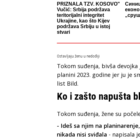
PRIZNALA TZV. KOSOVO"
Синиш
Vučić: Srbija podržava
еконо
teritorijalni integritet
„сруш
Ukrajine, kao što Kijev
podržava Srbiju u istoj
stvari
Ostavljaju ženu u nedođiji
Tokom suđenja, bivša devojka je
planini 2023. godine jer ju je
list Bild.
Ko i zašto napušta b
Tokom suđenja, žene su počele 
- Ideš sa njim na planinarenje
nikada nisi sviđala
- napisala j