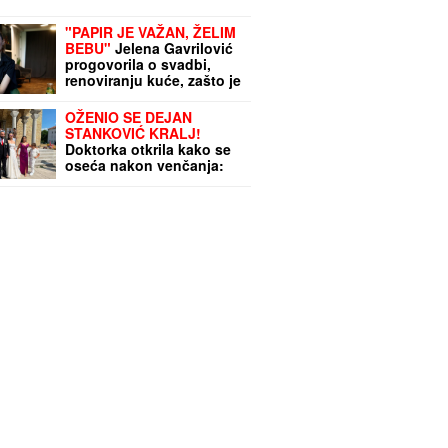
"PAPIR JE VAŽAN, ŽELIM
BEBU"
Jelena Gavrilović
progovorila o svadbi,
renoviranju kuće, zašto je
pristala na rijaliti i
obnaživanje: "Išla sam
OŽENIO SE DEJAN
roditeljima da kažem da
STANKOVIĆ KRALJ!
odustajem"
Doktorka otkrila kako se
oseća nakon venčanja:
"Zaljubljena sam", tu su
njegovi roditelji i sestra
(VIDEO)