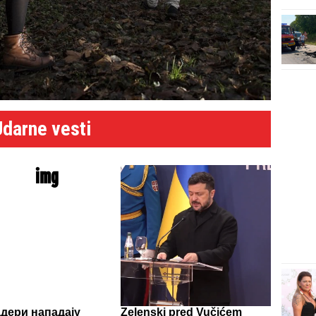
Udarne vesti
дери нападају
Zelenski pred Vučićem