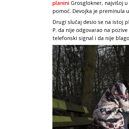
planini
Grosglokner, najvišoj u 
pomoć. Devojka je preminula u
Drugi slučaj desio se na istoj 
P. da nije odgovarao na pozive
telefonski signal i da nije bl