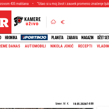
lišana
"Ušao si u moj život i zauvek promenio značenje ljubavi": Emina Jah
O
HRONIKA
PLANETA
ZABAVA
MAGAZIN
DŽET SE
REME DANAS
AUTOMOBILI
NIKOLA JOKIĆ
RECEPTI
VLADIM
Izvor:
M. K.
14:00
18.05.2026