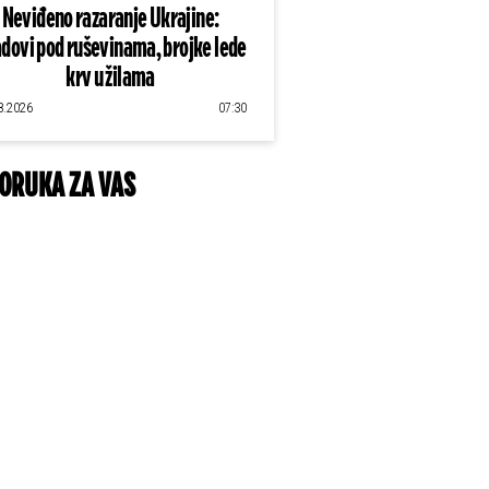
Neviđeno razaranje Ukrajine:
dovi pod ruševinama, brojke lede
krv u žilama
8.2026
07:30
ORUKA ZA VAS