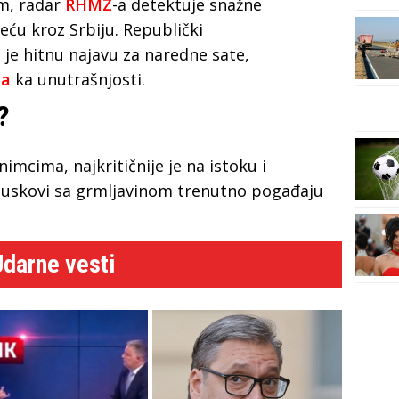
m, radar
RHMZ
-a detektuje snažne
eću kroz Srbiju. Republički
je hitnu najavu za naredne sate,
na
ka unutrašnjosti.
?
mcima, najkritičnije je na istoku i
pljuskovi sa grmljavinom trenutno pogađaju
Udarne vesti