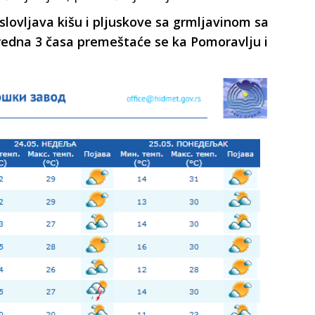
lovljava kišu i pljuskove sa grmljavinom sa
aredna 3 časa premeštaće se ka Pomoravlju i