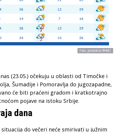
Foto: printskrin RHMZ
anas (23.05.) očekuju u oblasti od Timočke i
lja, Šumadije i Pomoravlja do jugozapadne,
ovano će biti praćeni gradom i kratkotrajno
noćom pojave na istoku Srbije.
raja dana
situacija do večeri neće smirivati u južnim