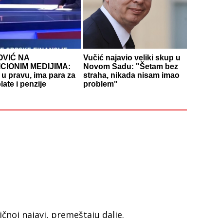
OVIĆ NA
Vučić najavio veliki skup u
CIONIM MEDIJIMA:
Novom Sadu: "Šetam bez
e u pravu, ima para za
straha, nikada nisam imao
late i penzije
problem"
čnoj najavi, premeštaju dalje.