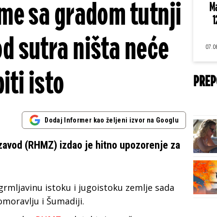
me sa gradom tutnji
Ma
1
od sutra ništa neće
07.0
biti isto
PREP
Dodaj Informer kao željeni izvor na Googlu
zavod (RHMZ) izdao je hitno upozorenje za
i grmljavinu istoku i jugoistoku zemlje sada
omoravlju i Šumadiji.