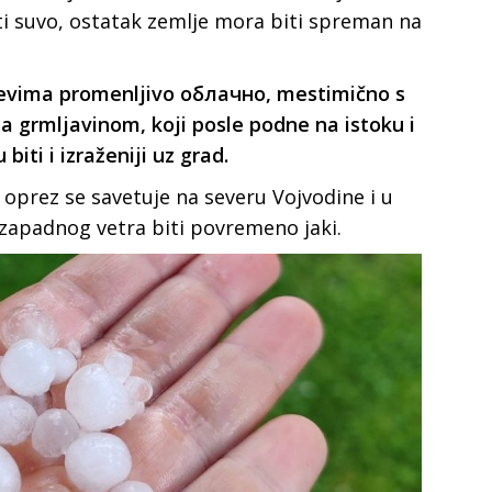
ti suvo, ostatak zemlje mora biti spreman na
ajevima promenljivo облачно, mestimično s
a grmljavinom, koji posle podne na istoku i
biti i izraženiji uz grad.
 oprez se savetuje na severu Vojvodine i u
zapadnog vetra biti povremeno jaki.