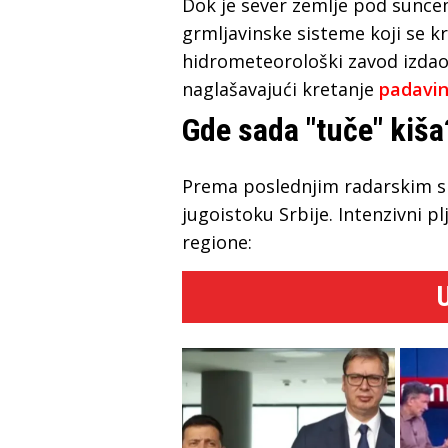
Dok je sever zemlje pod sunce
grmljavinske sisteme koji se kr
hidrometeorološki zavod izdao 
naglašavajući kretanje
padavi
Gde sada "tuče" kiša
Prema poslednjim radarskim sni
jugoistoku Srbije. Intenzivni 
regione: