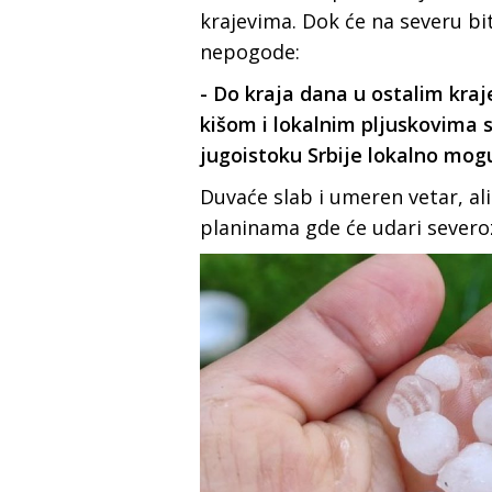
krajevima. Dok će na severu bi
nepogode:
- Do kraja dana u ostalim kr
kišom i lokalnim pljuskovima s
jugoistoku Srbije lokalno mogu 
Duvaće slab i umeren vetar, ali
planinama gde će udari severo