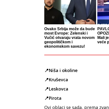
Ovako Srbija može da bude
PAVL
most Evrope: Zelenski i
OPOZI
Vučić otvaraju vrata novom
Mali j
geopolitičkom i
veće p
ekonomskom savezu!
📍Niša i okoline
📍Kruševca
📍Leskovca
📍Pirota
Ovi oblaci se sada, prema zvani