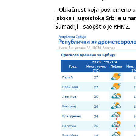
- Oblačnost koja povremeno us
istoka i jugoistoka Srbije u n
Šumadiji
- saopštio je RHMZ.