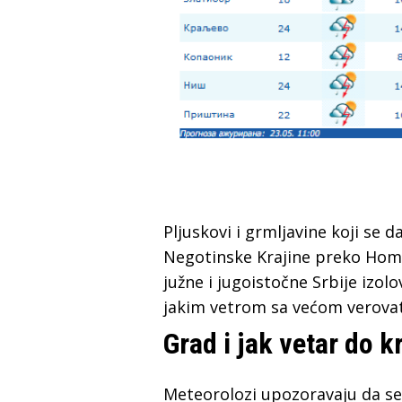
Pljuskovi i grmljavine koji se d
Negotinske Krajine preko Homo
južne i jugoistočne Srbije izol
jakim vetrom sa većom verovat
Grad i jak vetar do k
Meteorolozi upozoravaju da se 