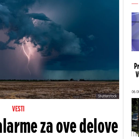
Pr
V
06.0
Shutterstock
VESTI
larme za ove delove