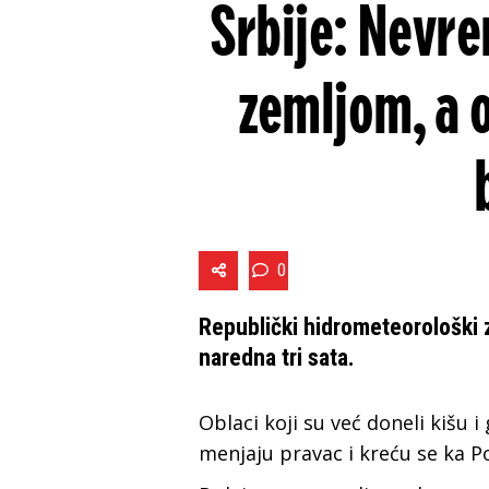
Srbije: Nevre
zemljom, a 
0
Republički hidrometeorološki 
naredna tri sata.
Oblaci koji su već doneli kišu 
menjaju pravac i kreću se ka P