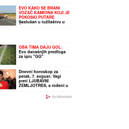
EVO KAKO SE BRANI
VOZAČ KAMIONA KOJI JE
POKOSIO PUTARE
Saslušan u tužilaštvu u
Šapcu: Udario u pešake
na putu, pa završio kod
metalne ograde
OBA TIMA DAJU GOL:
Evo današnjih predloga
za igru "GG"
Dnevni horoskop za
petak, 7. avgust: Vagi
preti LJUBAVNI
ZEMLJOTRES, a rođeni u
ovom znaku opasno
rizikuju na poslu
by Aklamator