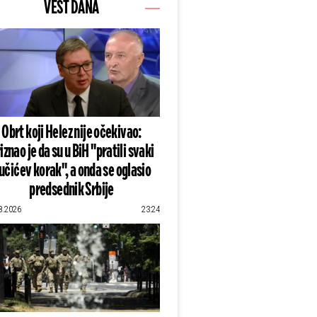
VEST DANA
Obrt koji Helez nije očekivao:
iznao je da su u BiH "pratili svaki
učićev korak", a onda se oglasio
predsednik Srbije
8.2026
23:24