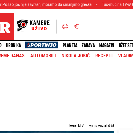
je završen, moramo da smanjimo greške
Tuc-muc na TV-u! Blokaderka se zape
O
HRONIKA
PLANETA
ZABAVA
MAGAZIN
DŽET SE
REME DANAS
AUTOMOBILI
NIKOLA JOKIĆ
RECEPTI
VLADIM
Izvor:
M.V.
14:48
23.05.2026