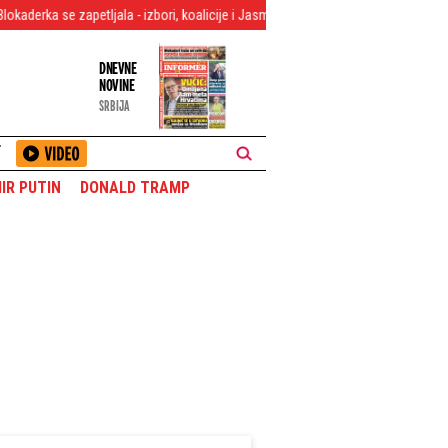
tljala - izbori, koalicije i Jasmina Paunović je dotukli! (VIDEO)
Dramatičn
DNEVNE
NOVINE
SRBIJA
T
IR PUTIN
DONALD TRAMP