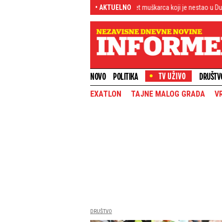
a stavila tačku
Poznat identitet muškarca koji je nestao u Dunavu kod Bele
• AKTUELNO
NOVO
POLITIKA
DRUŠTV
EXATLON
TAJNE MALOG GRADA
V
DRUŠTVO