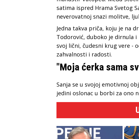
satima ispred Hrama Svetog Sav
neverovatnoj snazi molitve, lju
Jedna takva priča, koju je na 
Todorović, duboko je dirnula i r
svoj lični, čudesni krug vere -
zahvalnosti i radosti.
"Moja ćerka sama sve
Sanja se u svojoj emotivnoj obja
jedini oslonac u borbi za ono n