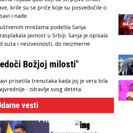
e, krile su se priče koje su posvedočile o
bavi i nade.
društvenim mrežama podelila Sanja
asplakala javnost u Srbiji. Sanja je opisala
 od suza i neizvesnosti, do neizmerne
doči Božjoj milosti"
vi prisetila trenutaka kada joj je vera bila
ajvrednije - zdravlje svog deteta.
Udarne vesti