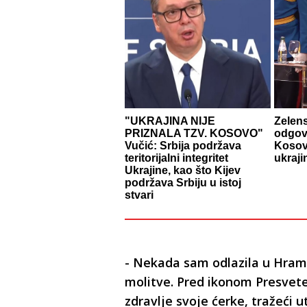
"UKRAJINA NIJE
Zelen
PRIZNALA TZV. KOSOVO"
odgovo
Vučić: Srbija podržava
Kosov
teritorijalni integritet
ukraj
Ukrajine, kao što Kijev
podržava Srbiju u istoj
stvari
- Nekada sam odlazila u Hram
molitve. Pred ikonom Presvete
zdravlje svoje ćerke, tražeći 