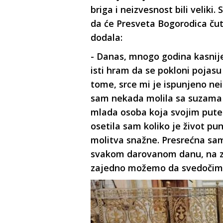
briga i neizvesnost bili veliki
da će Presveta Bogorodica čuti
dodala:
- Danas, mnogo godina kasnije
isti hram da se pokloni pojas
tome, srce mi je ispunjeno ne
sam nekada molila sa suzama 
mlada osoba koja svojim putem
osetila sam koliko je život pun
molitva snažne. Presrećna sam
svakom darovanom danu, na z
zajedno možemo da svedočimo 