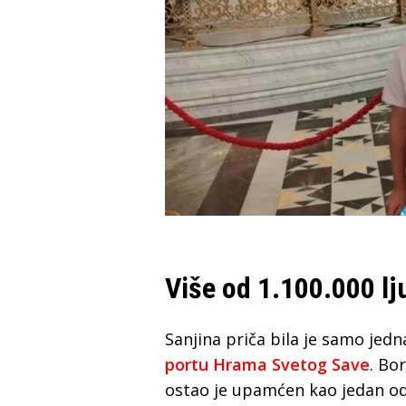
Više od 1.100.000 lju
Sanjina priča bila je samo jed
portu Hrama Svetog Save
. Bo
ostao je upamćen kao jedan od 