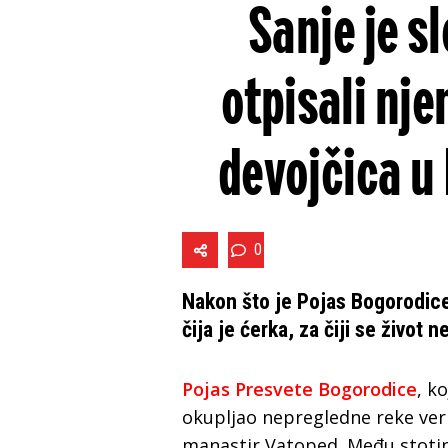
Sanje je s
otpisali nje
devojčica u
0
Nakon što je Pojas Bogorodice 
čija je ćerka, za čiji se život 
Pojas Presvete Bogorodice
, k
okupljao nepregledne reke ver
manastir Vatoped. Među stotinam