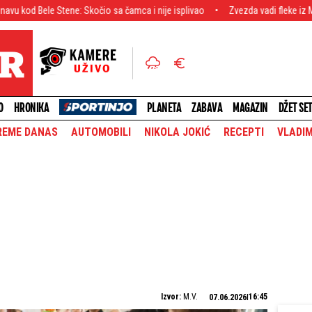
 Stene: Skočio sa čamca i nije isplivao
Zvezda vadi fleke iz Mađarske: Crv
O
HRONIKA
PLANETA
ZABAVA
MAGAZIN
DŽET SE
REME DANAS
AUTOMOBILI
NIKOLA JOKIĆ
RECEPTI
VLADIM
Izvor:
M.V.
16:45
07.06.2026