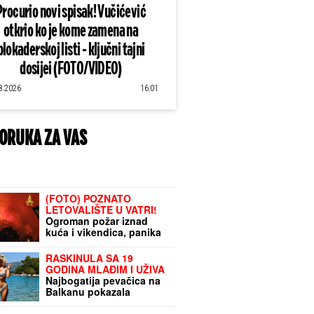
Procurio novi spisak! Vučićević
otkrio ko je kome zamena na
blokaderskoj listi - ključni tajni
dosijei (FOTO/VIDEO)
8.2026
16:01
ORUKA ZA VAS
(FOTO) POZNATO
LETOVALIŠTE U VATRI!
Ogroman požar iznad
kuća i vikendica, panika
među turistima:
Evakuisano stotine ljudi,
RASKINULA SA 19
podignuti helikopteri i
GODINA MLAĐIM I UŽIVA
avioni
Najbogatija pevačica na
Balkanu pokazala
brutalno telo u bikiniju: