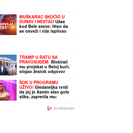
Niko ne veruje da je u
petoj deceniji (Foto)
MUŠKARAC SKOČIO U
DUNAV I NESTAO
Užas
kod Bele stene: Hteo da
se osveži i nije isplivao
TRAMP U RATU SA
PRAVOSUĐEM:
Blokirali
mu projekat u Beloj kući,
stigao žestok odgovor
ŠOK U PROGRAMU
UŽIVO!
Gledateljka tvrdi
da joj je Asmin slao gole
slike, zapretila mu:
"Vidimo se na sudu,
iskorišćavaš žene za
by Aklamator
pare"