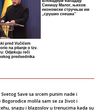
Блокадери нападају
Синишу Малог, њихов
економски стручњак им
„срушио снешка”
ski pred Vučićem
rio na pitanje o tzv.
u: Odjekuju reči
inskog predsednika
 Svetog Save sa srcem punim nade i
 Bogorodice molila sam se za život i
utehu, snagu i blagoslov u trenucima kada su