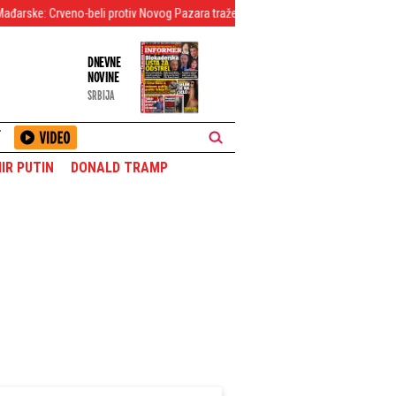
eno-beli protiv Novog Pazara traže povratak na pravi kolosek
Sančez uzvra
DNEVNE
NOVINE
SRBIJA
T
IR PUTIN
DONALD TRAMP