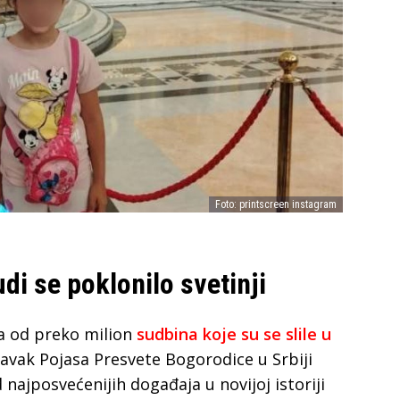
Foto: printscreen instagram
di se poklonilo svetinji
na od preko milion
sudbina koje su se slile u
ravak Pojasa Presvete Bogorodice u Srbiji
najposvećenijih događaja u novijoj istoriji