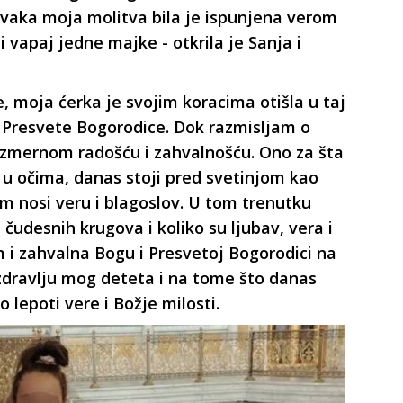
. Svaka moja molitva bila je ispunjena verom
 vapaj jedne majke - otkrila je Sanja i
, moja ćerka je svojim koracima otišla u taj
u Presvete Bogorodice. Dok razmisljam o
izmernom radošću i zahvalnošću. Ono za šta
u očima, danas stoji pred svetinjom kao
 nosi veru i blagoslov. U tom trenutku
 čudesnih krugova i koliko su ljubav, vera i
 i zahvalna Bogu i Presvetoj Bogorodici na
dravlju mog deteta i na tome što danas
lepoti vere i Božje milosti.