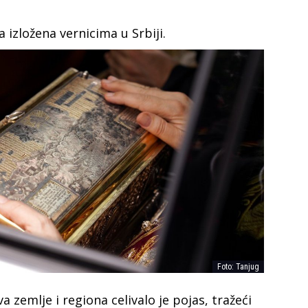
 izložena vernicima u Srbiji.
Foto: Tanjug
va zemlje i regiona celivalo je pojas, tražeći