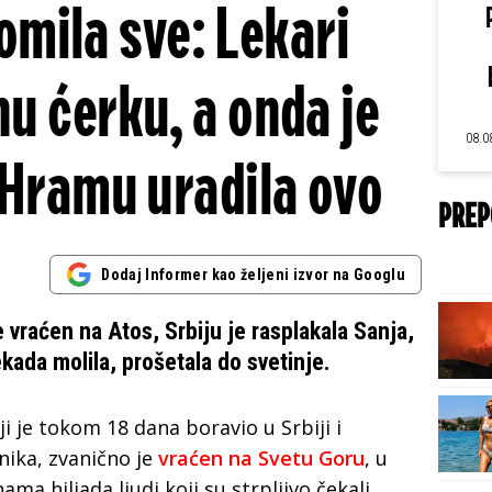
lomila sve: Lekari
nu ćerku, a onda je
08.0
 Hramu uradila ovo
PREP
Dodaj Informer kao željeni izvor na Googlu
vraćen na Atos, Srbiju je rasplakala Sanja,
nekada molila, prošetala do svetinje.
oji je tokom 18 dana boravio u Srbiji i
nika, zvanično je
vraćen na Svetu Goru
, u
a hiljada ljudi koji su strpljivo čekali