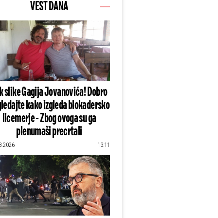
VEST DANA
k slike Gagija Jovanovića! Dobro
ledajte kako izgleda blokadersko
licemerje - Zbog ovoga su ga
plenumaši precrtali
8.2026
13:11