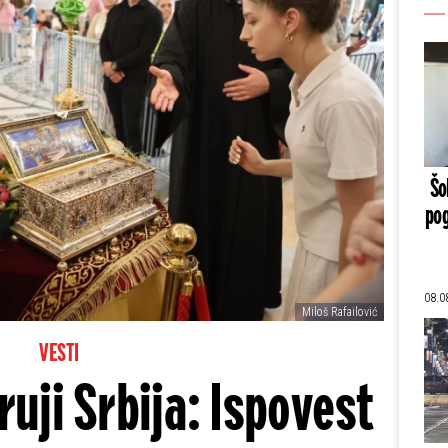
Šo
pog
08.0
Miloš Rafailović
VESTI
uji Srbija: Ispovest