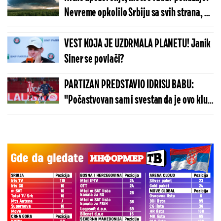
Nevreme opkolilo Srbiju sa svih strana, a
evo šta čeka Beograd! (MAPA)
VEST KOJA JE UZDRMALA PLANETU! Janik
Siner se povlači?
PARTIZAN PREDSTAVIO IDRISU BABU:
"Počastvovan sam i svestan da je ovo klub
sa velikom istorijom"