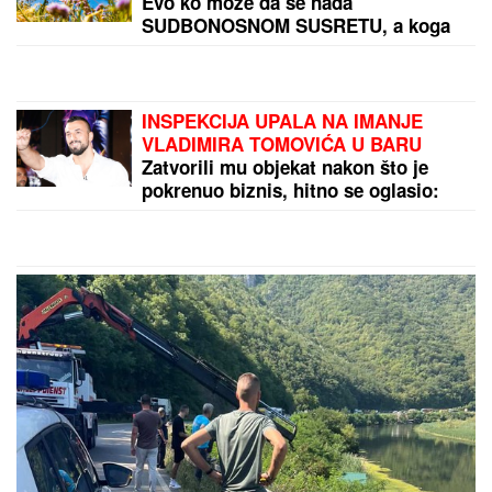
Evo ko može da se nada
SUDBONOSNOM SUSRETU, a koga
čeka poslovna ponuda IZ SNOVA
INSPEKCIJA UPALA NA IMANJE
VLADIMIRA TOMOVIĆA U BARU
Zatvorili mu objekat nakon što je
pokrenuo biznis, hitno se oglasio:
"Imamo zabranu"