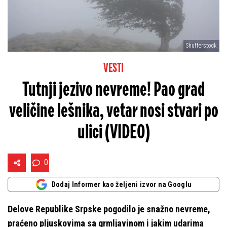
Shutterstock
VESTI
Tutnji jezivo nevreme! Pao grad
veličine lešnika, vetar nosi stvari po
ulici (VIDEO)
0
Dodaj Informer kao željeni izvor na Googlu
Delove Republike Srpske pogodilo je snažno nevreme,
praćeno pljuskovima sa grmljavinom i jakim udarima