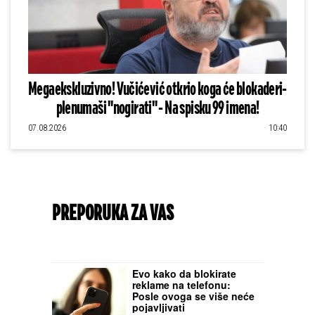
Megaekskluzivno! Vučićević otkrio koga će blokaderi-
plenumaši "nogirati" - Na spisku 99 imena!
07.08.2026
10:40
PREPORUKA ZA VAS
Evo kako da blokirate
reklame na telefonu:
Posle ovoga se više neće
pojavljivati