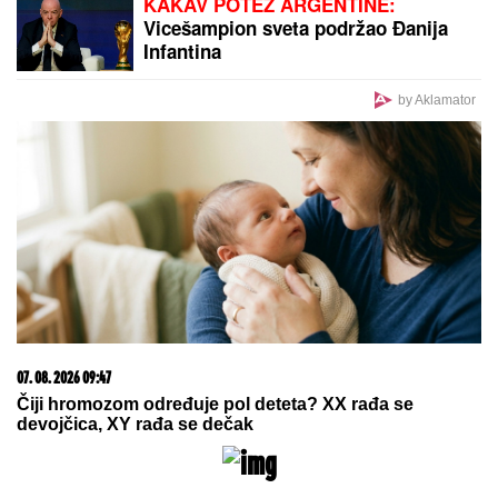
KAKAV POTEZ ARGENTINE:
Vicešampion sveta podržao Đanija
Infantina
by Aklamator
07. 08. 2026 09:47
Čiji hromozom određuje pol deteta? XX rađa se
devojčica, XY rađa se dečak