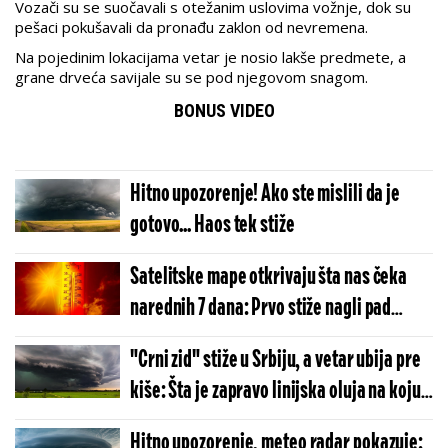
Vozači su se suočavali s otežanim uslovima vožnje, dok su
pešaci pokušavali da pronađu zaklon od nevremena.
Na pojedinim lokacijama vetar je nosio lakše predmete, a
grane drveća savijale su se pod njegovom snagom.
BONUS VIDEO
Hitno upozorenje! Ako ste mislili da je
gotovo... Haos tek stiže
Satelitske mape otkrivaju šta nas čeka
narednih 7 dana: Prvo stiže nagli pad
temperature i potop, a evo kog dana se
"Crni zid" stiže u Srbiju, a vetar ubija pre
vraća afrički pakao
kiše: Šta je zapravo linijska oluja na koju
RHMZ hitno upozorava i kada tačno udara
Hitno upozorenje, meteo radar pokazuje: