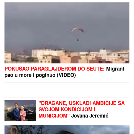
POKUŠAO PARAGLAJDEROM DO SEUTE:
Migrant
pao u more i poginuo (VIDEO)
"DRAGANE, USKLADI AMBICIJE SA
SVOJOM KONDICIJOM I
MUNICIJOM"
Jovana Jeremić
prozvala bivšeg i njegovu verenicu, a
on poručuje šta mu je JEDINO