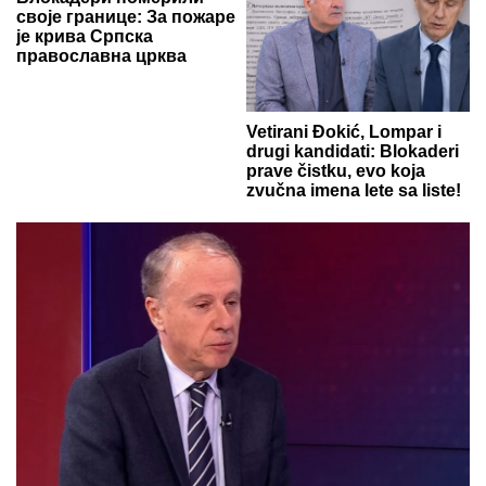
своје границе: За пожаре
је крива Српска
православна црква
Vetirani Đokić, Lompar i
drugi kandidati: Blokaderi
prave čistku, evo koja
zvučna imena lete sa liste!