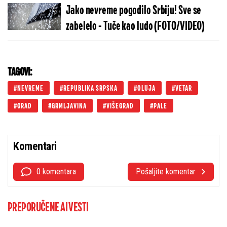
(FOTO)
Jako nevreme pogodilo Srbiju! Sve se
zabelelo - Tuče kao ludo (FOTO/VIDEO)
TAGOVI:
NEVREME
REPUBLIKA SRPSKA
OLUJA
VETAR
GRAD
GRMLJAVINA
VIŠEGRAD
PALE
Komentari
0 komentara
Pošaljite komentar
PREPORUČENE AI VESTI