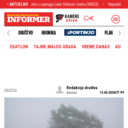
 suprugu Luke Vildoze i bebu (VIDEO)
• AKTUELNO
Najvažnije sa transfer pijace: Siti 
DRUŠTVO
HRONIKA
PLANETA
EXATLON
TAJNE MALOG GRADA
VREME DANAS
AUTOM
Redakcija društva
DRUŠTVO
21:04
15.06.2026
Novinar