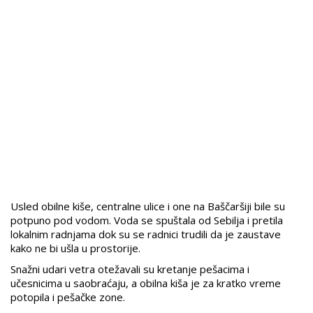
Usled obilne kiše, centralne ulice i one na Baščaršiji bile su
potpuno pod vodom. Voda se spuštala od Sebilja i pretila
lokalnim radnjama dok su se radnici trudili da je zaustave
kako ne bi ušla u prostorije.
Snažni udari vetra otežavali su kretanje pešacima i
učesnicima u saobraćaju, a obilna kiša je za kratko vreme
potopila i pešačke zone.