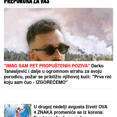
PREPORUKA ZA VAS
"IMAO SAM PET PROPUŠTENIH POZIVA"
Darko
Tanasijević i dalje u ogromnom strahu za svoju
porodicu, požar se približio njihovoj kući: "Prva reč
koju sam čuo - IZGOREĆEMO"
U drugoj nedelji avgusta životi OVA
4 ZNAKA promeniće se iz korena: