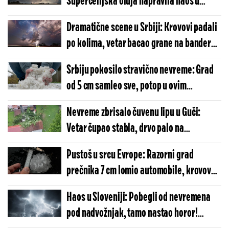
Superćelijska oluja napravila haos u
zemlji - Nevreme nosilo sve pred sobom
Dramatične scene u Srbiji: Krovovi padali
(VIDEO)
po kolima, vetar bacao grane na bandere,
ulice pod vodom i ledom
Srbiju pokosilo stravično nevreme: Grad
od 5 cm samleo sve, potop u ovim
gradovima!
Nevreme zbrisalo čuvenu lipu u Guči:
Vetar čupao stabla, drvo palo na
stambenu zgradu: "Ovo ne pamtimo"
Pustoš u srcu Evrope: Razorni grad
(FOTO)
prečnika 7 cm lomio automobile, krovove,
grane! (VIDEO)
Haos u Sloveniji: Pobegli od nevremena
pod nadvožnjak, tamo nastao horor!