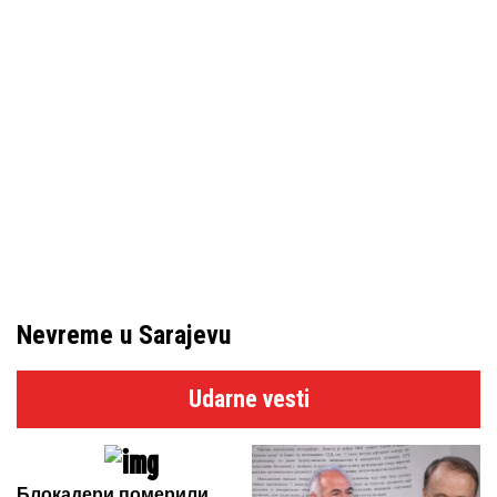
Nevreme u Sarajevu
Udarne vesti
Блокадери померили