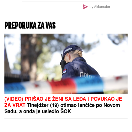
by Aklamator
PREPORUKA ZA VAS
(VIDEO) PRIŠAO JE ŽENI SA LEĐA I POVUKAO JE
ZA VRAT
Tinejdžer (19) otimao lančiće po Novom
Sadu, a onda je usledio ŠOK