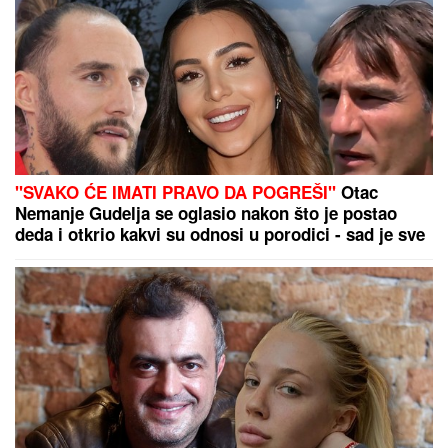
VAŽNO: "U tome je istina"
"SVAKO ĆE IMATI PRAVO DA POGREŠI"
Otac
Nemanje Gudelja se oglasio nakon što je postao
deda i otkrio kakvi su odnosi u porodici - sad je sve
jasno