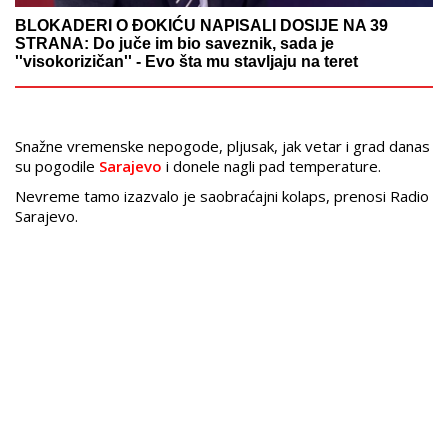
BLOKADERI O ĐOKIĆU NAPISALI DOSIJE NA 39
STRANA: Do juče im bio saveznik, sada je
''visokorizičan'' - Evo šta mu stavljaju na teret
Snažne vremenske nepogode, pljusak, jak vetar i grad danas
su pogodile
Sarajevo
i donele nagli pad temperature.
Nevreme tamo izazvalo je saobraćajni kolaps, prenosi Radio
Sarajevo.