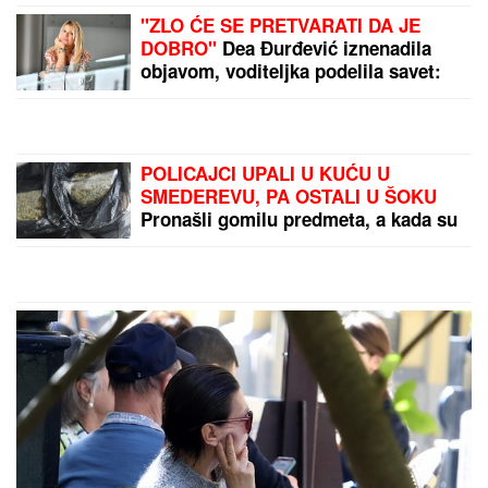
"ZLO ĆE SE PRETVARATI DA JE
DOBRO"
Dea Đurđević iznenadila
objavom, voditeljka podelila savet:
"Kad god vidiš zlo, veruj da je zlo"
POLICAJCI UPALI U KUĆU U
SMEDEREVU, PA OSTALI U ŠOKU
Pronašli gomilu predmeta, a kada su
ugledali OVO odmah je usledilo
hapšenje