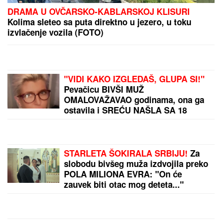
DRAMA U OVČARSKO-KABLARSKOJ KLISURI
Kolima sleteo sa puta direktno u jezero, u toku
izvlačenje vozila (FOTO)
"VIDI KAKO IZGLEDAŠ, GLUPA SI!"
Pevačicu BIVŠI MUŽ
OMALOVAŽAVAO godinama, ona ga
ostavila i SREĆU NAŠLA SA 18
GODINA MLAĐIM
STARLETA ŠOKIRALA SRBIJU!
Za
slobodu bivšeg muža izdvojila preko
POLA MILIONA EVRA: "On će
zauvek biti otac mog deteta..."