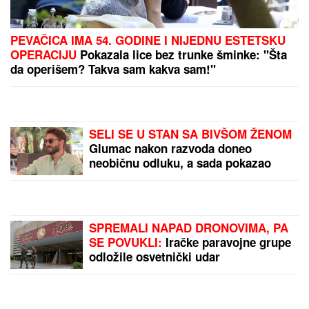
PEVAČICA IMA 54. GODINE I NIJEDNU ESTETSKU
OPERACIJU
Pokazala lice bez trunke šminke: "Šta
da operišem? Takva sam kakva sam!"
SELI SE U STAN SA BIVŠOM ŽENOM
Glumac nakon razvoda doneo
neobičnu odluku, a sada pokazao
kako napreduju renovacije:
"Nadgledanje"
SPREMALI NAPAD DRONOVIMA, PA
SE POVUKLI:
Iračke paravojne grupe
odložile osvetnički udar