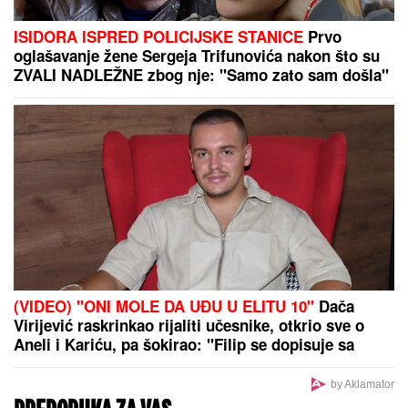
ISIDORA ISPRED POLICIJSKE STANICE
Prvo
oglašavanje žene Sergeja Trifunovića nakon što su
ZVALI NADLEŽNE zbog nje: "Samo zato sam došla"
(VIDEO) "ONI MOLE DA UĐU U ELITU 10"
Dača
Virijević raskrinkao rijaliti učesnike, otkrio sve o
Aneli i Kariću, pa šokirao: "Filip se dopisuje sa
pevačicom"
by Aklamator