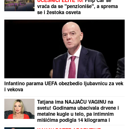
UČESNICI ELITE 10!
Filip Car se
vraća da se "penzioniše", a sprema
se i žestoka osveta
Infantino parama UEFA obezbedio ljubavnicu za vek
i vekova
Tatjana ima NAJJAČU VAGINU na
svetu! Godinama ubacivala drvene i
metalne kugle u telo, pa intimnim
mišićima podigla 14 kilograma i
postala globalno poznata