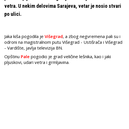
vetra. U nekim delovima Sarajeva, vetar je nosio stvari
po ulici.
Jaka kiša pogodila je
Višegrad
, a zbog negvremena pali su i
odroni na magistralnom putu Višegrad - Ustišrača i Višegrad
- Vardište, javlja televizija BN.
Opštinu
Pale
pogodio je grad veličine lešnika, kao i jaki
pljuskovi, udari vetra i grmljavina.