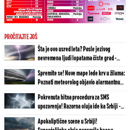
PROČITAJTE JOŠ
Šta je ovo usred leta? Posle jezivog
nevremena ljudi lopatama čiste grad -
Meštani u neverici (VIDEO)
Spremite se! Nove mape lede krv u žilama:
Poznati meteorolog objavio alarmantnu
prognozu - Ovaj deo Srbije na udaru jake
Pokrenuta hitna procedura za SMS
oluje (MAPE)
upozorenja! Razorna oluja ide ka Srbiji -
Oglasio se RHMZ: Ovaj sat ćemo pamtiti
Apokaliptične scene u Srbiji!
(MAPA)