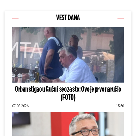
VEST DANA
Orban stigao u Guču i seo za sto: Ovo je prvo naručio
(FOTO)
07.08.2026
15:50