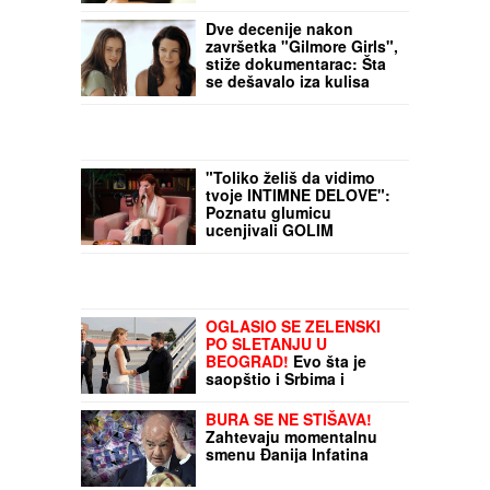
Dve decenije nakon
završetka "Gilmore Girls",
stiže dokumentarac: Šta
se dešavalo iza kulisa
popularne serije
"Toliko želiš da vidimo
tvoje INTIMNE DELOVE":
Poznatu glumicu
ucenjivali GOLIM
FOTOGRAFIJAMA, kad ih
je sama objavila usledio
je ŠOK
OGLASIO SE ZELENSKI
PO SLETANJU U
BEOGRAD!
Evo šta je
saopštio i Srbima i
Ukrajincima! (FOTO,
VIDEO)
BURA SE NE STIŠAVA!
Zahtevaju momentalnu
smenu Đanija Infatina