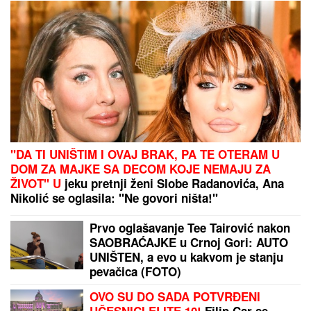
"DA TI UNIŠTIM I OVAJ BRAK, PA TE OTERAM U
DOM ZA MAJKE SA DECOM KOJE NEMAJU ZA
ŽIVOT" U
jeku pretnji ženi Slobe Radanovića, Ana
Nikolić se oglasila: "Ne govori ništa!"
Prvo oglašavanje Tee Tairović nakon
SAOBRAĆAJKE u Crnoj Gori: AUTO
UNIŠTEN, a evo u kakvom je stanju
pevačica (FOTO)
OVO SU DO SADA POTVRĐENI