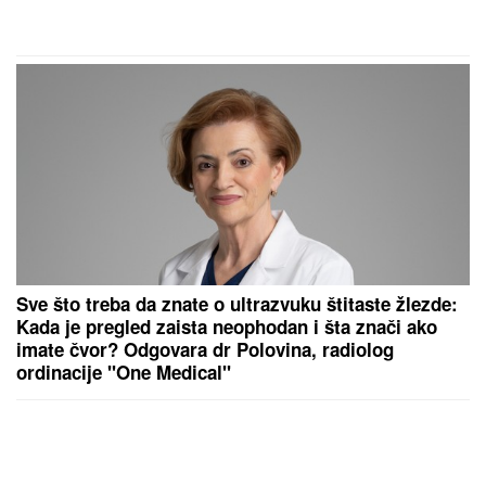
Sve što treba da znate o ultrazvuku štitaste žlezde:
Kada je pregled zaista neophodan i šta znači ako
imate čvor? Odgovara dr Polovina, radiolog
ordinacije "One Medical"