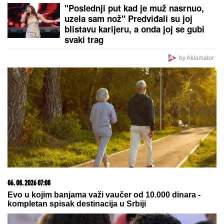
u želucu
"Poslednji put kad je muž nasrnuo,
uzela sam nož" Predviđali su joj
blistavu karijeru, a onda joj se gubi
svaki trag
by Aklamator
06. 08. 2026 07:08
Evo u kojim banjama važi vaučer od 10.000 dinara -
kompletan spisak destinacija u Srbiji