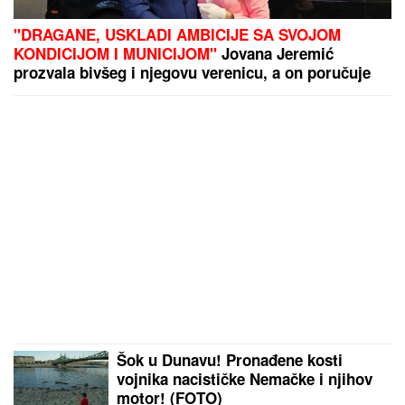
"DRAGANE, USKLADI AMBICIJE SA SVOJOM
KONDICIJOM I MUNICIJOM"
Jovana Jeremić
prozvala bivšeg i njegovu verenicu, a on poručuje
šta mu je JEDINO VAŽNO: "U tome je istina"
Šok u Dunavu! Pronađene kosti
vojnika nacističke Nemačke i njihov
motor! (FOTO)