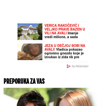
VERICA RAKOČEVIĆ I
VELJKO PRAVE BAZEN U
VILI NA AVALI
Imanje
vredi milione, a sada
podelili snimak iz
dvorišta: Bagerista
JEZA U DEČJOJ SOBI NA
uveliko izvodi radove
AVALI!
Vladica pokazao
(Video)
ogromno gnezdo koje je
izvukao iz zida tik pre
KATASTROFE: "Samo što
se nisu izlegli"
by Aklamator
(FOTO/VIDEO)
PREPORUKA ZA VAS