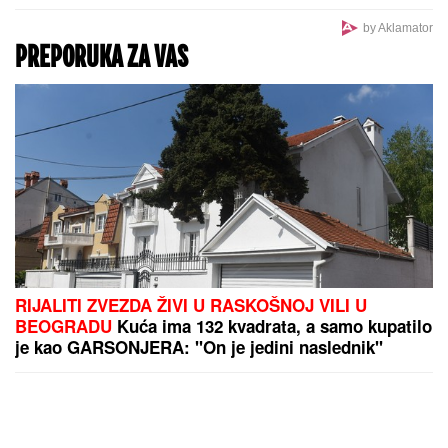
TERAPIJA NIJE USPAVALA
by Aklamator
PREPORUKA ZA VAS
RIJALITI ZVEZDA ŽIVI U RASKOŠNOJ VILI U
BEOGRADU
Kuća ima 132 kvadrata, a samo kupatilo
je kao GARSONJERA: "On je jedini naslednik"