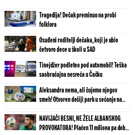
Tragedija! Dečak preminuo na probi
folklora
Osuđeni roditelji dečaka, koji je ubio
četvoro dece u školi u SAD
Tinejdžer podleteo pod automobil! Teška
saobraćajna nesreća u Čačku
Aleksandra nema, ali čujemo njegov
smeh! Otvoren dečiji park u sećanje na
stradalog dečaka
NAVIJAČI BESNI, NE ŽELE ALBANSKOG
PROVOKATORA! Plaćen 11 miliona pa dobio