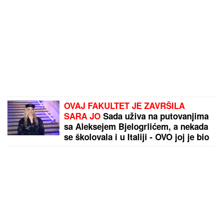
OVAJ FAKULTET JE ZAVRŠILA
SARA JO
Sada uživa na putovanjima
sa Aleksejem Bjelogrlićem, a nekada
se školovala i u Italiji - OVO joj je bio
problem