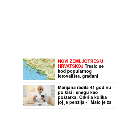
NOVI ZEMLJOTRES U
HRVATSKOJ
Treslo se
kod popularnog
letovališta, građani
uznemireni: "Kratko je
trajao, ali je bio jak"
Marijana radila 41 godinu
po kiši i snegu kao
poštarka: Otkrila kolika
joj je penzija - "Malo je za
toliko godina službe"