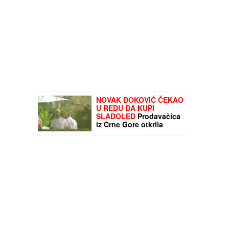
NOVAK ĐOKOVIĆ ČEKAO
U REDU DA KUPI
SLADOLED
Prodavačica
iz Crne Gore otkrila
nepoznat detalj o našem
teniseru, evo kako se
ponaša na letovanju