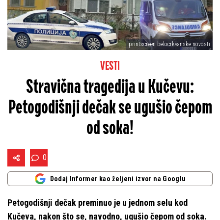
printscreen belocrkvanske novosti
VESTI
Stravična tragedija u Kučevu:
Petogodišnji dečak se ugušio čepom
od soka!
0
Dodaj Informer kao željeni izvor na Googlu
Petogodišnji dečak preminuo je u jednom selu kod
Kučeva, nakon što se, navodno, ugušio čepom od soka.