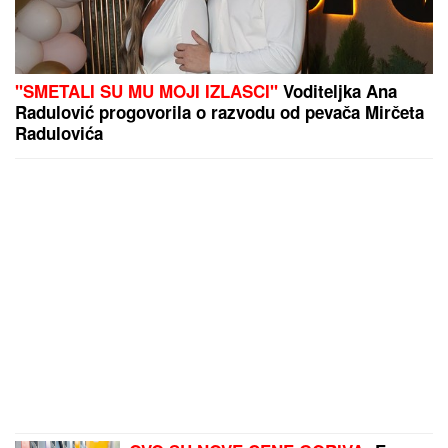
"SMETALI SU MU MOJI IZLASCI"
Voditeljka Ana
Radulović progovorila o razvodu od pevača Mirčeta
Radulovića