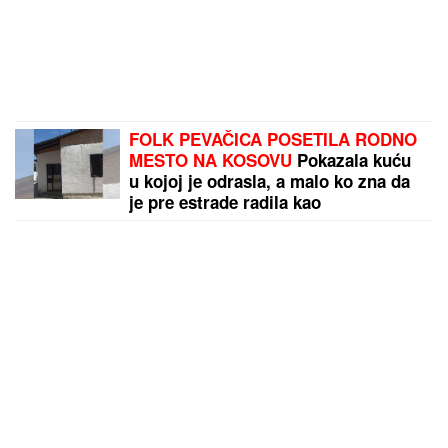
FOLK PEVAČICA POSETILA RODNO
MESTO NA KOSOVU
Pokazala kuću
u kojoj je odrasla, a malo ko zna da
je pre estrade radila kao
NASTAVNICA: "Svaki put plačem"
(VIDEO)