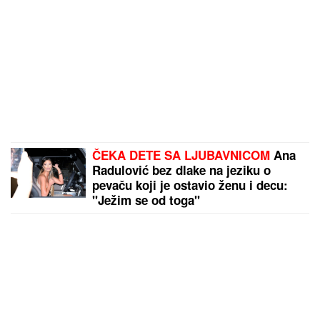
ČEKA DETE SA LJUBAVNICOM
Ana
Radulović bez dlake na jeziku o
pevaču koji je ostavio ženu i decu:
"Ježim se od toga"