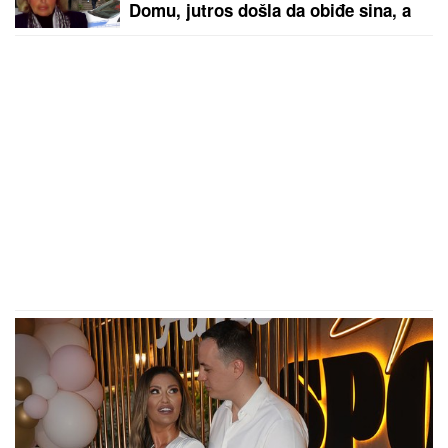
Domu, jutros došla da obiđe sina, a
on je TUKAO DO SMRTI! (FOTO,
VIDEO)