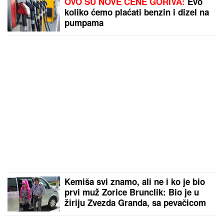
OVO SU NOVE CENE GORIVA:
Evo
koliko ćemo plaćati benzin i dizel na
pumpama
Kemiša svi znamo, ali ne i ko je bio
prvi muž Zorice Brunclik: Bio je u
žiriju Zvezda Granda, sa pevačicom
nije u dobrim odnosima