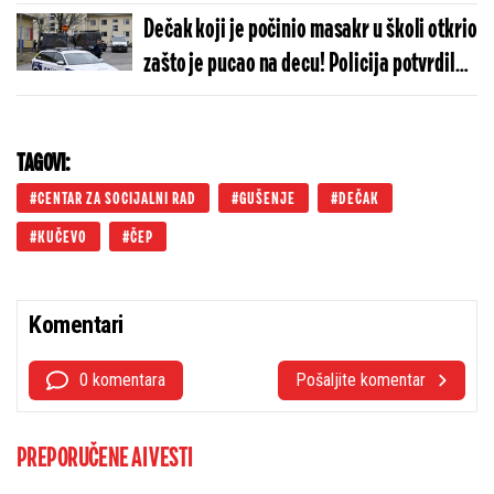
Dečak koji je počinio masakr u školi otkrio
zašto je pucao na decu! Policija potvrdila
iskaz
TAGOVI:
CENTAR ZA SOCIJALNI RAD
GUŠENJE
DEČAK
KUČEVO
ČEP
Komentari
0 komentara
Pošaljite komentar
PREPORUČENE AI VESTI