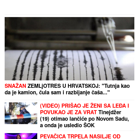
SNAŽAN
ZEMLjOTRES U HRVATSKOJ: "Tutnja kao
da je kamion, čula sam i razbijanje čaša..."
(VIDEO) PRIŠAO JE ŽENI SA LEĐA I
POVUKAO JE ZA VRAT
Tinejdžer
(19) otimao lančiće po Novom Sadu,
a onda je usledio ŠOK
PEVAČICA TRPELA NASILJE OD