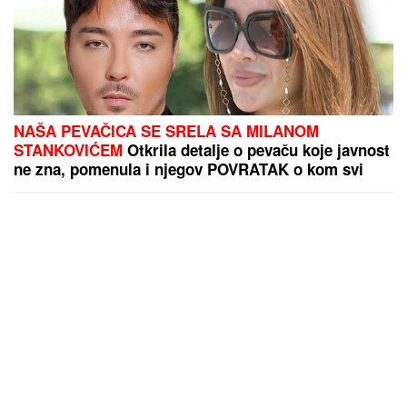
NAŠA PEVAČICA SE SRELA SA MILANOM
STANKOVIĆEM
Otkrila detalje o pevaču koje javnost
ne zna, pomenula i njegov POVRATAK o kom svi
pričaju (VIDEO)