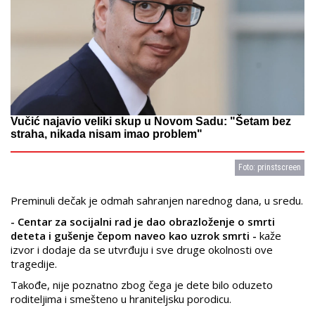
Vučić najavio veliki skup u Novom Sadu: "Šetam bez
straha, nikada nisam imao problem"
Foto: prinstscreen
Preminuli dečak je odmah sahranjen narednog dana, u sredu.
- Centar za socijalni rad je dao obrazloženje o smrti
deteta i gušenje čepom naveo kao uzrok smrti -
kaže
izvor i dodaje da se utvrđuju i sve druge okolnosti ove
tragedije.
Takođe, nije poznatno zbog čega je dete bilo oduzeto
roditeljima i smešteno u hraniteljsku porodicu.