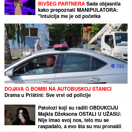
BIVŠEG PARTNERA
Sada objasnila
kako prepoznati MANIPULATORA:
"Intuicija me je od početka
upozoravala"
DOJAVA O BOMBI NA AUTOBUSKOJ STANICI
Drama u Prištini: Sve vrvi od policije
Patolozi koji su radili OBDUKCIJU
Majkla Džeksona OSTALI U UŽASU:
Nije imao svoj nos, telo mu se
raspadalo, a evo šta su mu pronašli