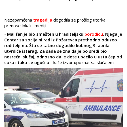
Nezapamćena
tragedija
dogodila se prošlog utorka,
prenose lokalni mediji.
- Mališan je bio smešten u hraniteljsku
porodicu
. Njega je
Centar za socijalni rad iz Požarevca prethodno oduzeo
roditeljima. Šta se tačno dogodilo kobnog 9. aprila
utvrdiće istarag. Za sada se zna da je po sredi bio
nesrećni slučaj, odnosno da je dete ubacilo u usta čep od
soka i tako se ugušilo
- kaže izvor upoznat sa slučajem.