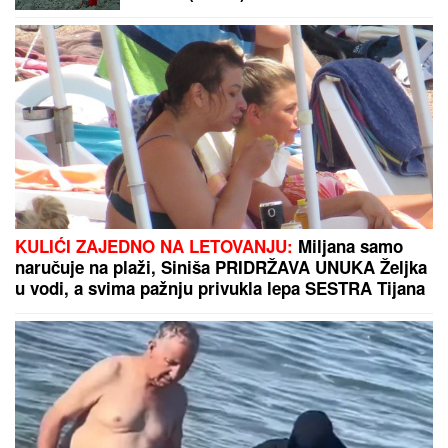
KULIĆI ZAJEDNO NA LETOVANJU:
Miljana samo
naručuje na plaži, Siniša PRIDRŽAVA UNUKA Željka
u vodi, a svima pažnju privukla lepa SESTRA Tijana
(VIDEO)