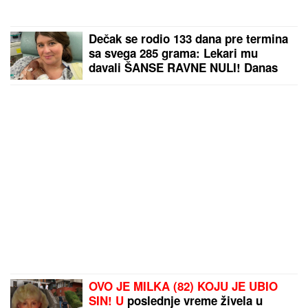
Dečak se rodio 133 dana pre termina
sa svega 285 grama: Lekari mu
davali ŠANSE RAVNE NULI! Danas
ima dve godine i ide u vrtić, a da je
došao na svet DAN RANIJE, sudbina
bi imala mnogo lošiji scenario
OVO JE MILKA (82) KOJU JE UBIO
SIN! U
poslednje vreme živela u