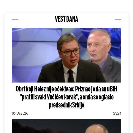
VEST DANA
Obrt koji Helez nije očekivao: Priznao je da su u BiH
"pratili svaki Vučićev korak", a onda se oglasio
predsednik Srbije
06.08.2026
23:24