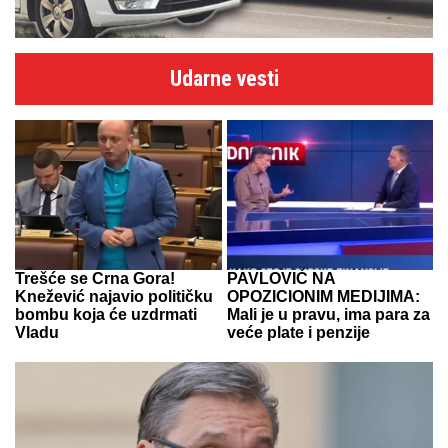
Udarne vesti
Trešće se Crna Gora!
PAVLOVIĆ NA
Knežević najavio političku
OPOZICIONIM MEDIJIMA:
bombu koja će uzdrmati
Mali je u pravu, ima para za
Vladu
veće plate i penzije