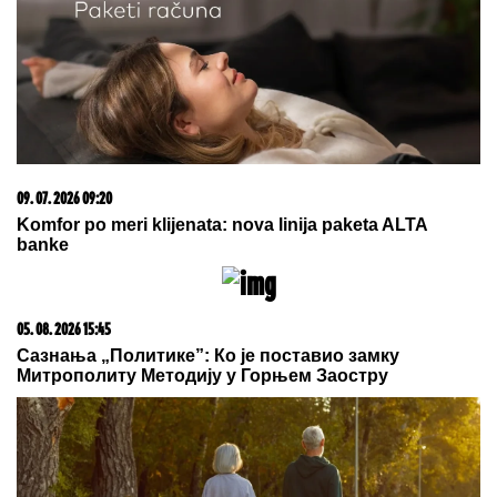
Letnje večeri u gradu više nisu rezervisane za vikend:
Zašto sve više ljudi bira večeru koja se spontano
pretvori u druženje
05. 08. 2026 15:07
Петковић: Курти не преза ни од чега у жељи да
сломи Србе
20. 07. 2026 08:04
REGISTRUJ SE UZ PROMO KOD CASINO Preuzmi