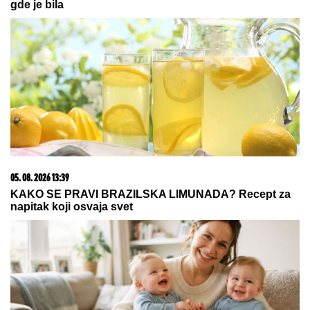
05. 08. 2026 14:12
Koliko visoku temperaturu ljudsko telo može da izdrži?
15. 07. 2026 07:44
Većina građana izgubi novac pre nego što stigne na
letovanje - ovih 7 troškova skoro niko ne planira