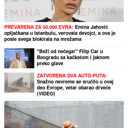
"ASMIN ŠALJE LJUDE, STANIJA ĆE DA IZGUBI
VIZU"
Uroš Stanić o ulasku u Elitu 10, pretnjama i
tužbama: "Zaradiću 200.000 evra, idem u američku
ambasadu"
Iz dubine je izašlo čudovište od 230
kilograma: Trojica braće jedva
savladala morskog gorostasa!
OGROMNA KAMENA OGRADA I
GIPSANI LAVOVI
Ovo je porodična
kuća Dragana Stankovića, sazidao