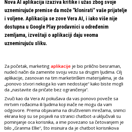
Nova AI aplikacija izaziva kritike i užas zbog svoje
uznemirujuće premise da može "klonirati" vaše prijatelje
i voljene. Aplikacija se zove Vera AI, i iako više nije
dostupna u Google Play prodavnici u određenim
zemljama, izveštaji o aplikaciji daju veoma
uznemirujuću sliku.
Za početak, marketing
aplikacije
je bio prilično besraman,
nudeći način da zamenite svoju vezu sa drugim ljudima. Cilj
aplikacije, zasnovan na tim marketinškim materijalima, je da
„ponovo stvori nekoga ko vam nedostaje“ kako biste mogli
da „nastavite da pričate bez ograničenja“.
Zvuči kao da Vera AI pokušava da vas ponovo poveže sa
mrtvim rođacima ili ljudima koji inače ne mogu da vam
odgovore. Prema objavama na društvenim mrežama, snimci
ekrana koji su se pojavili na stranici chatbot-a uključivali su
pominjanje oca korisnika, a ime povezano sa četovanjem je
bilo „Granma Ellie“, što insinuira da je chatbot korisnikova