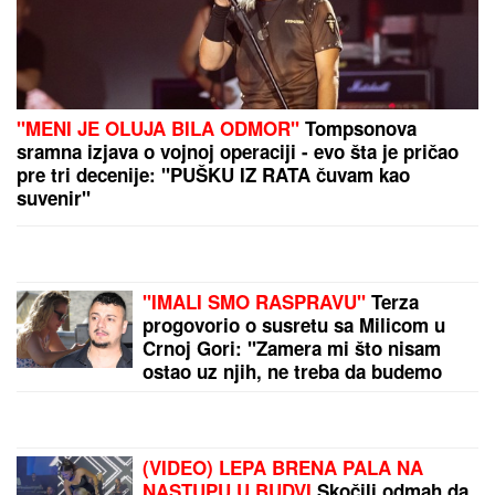
Mladunče slona ukralo metlu od čuvara, pa pokušalo
da je sakrije: Mama je odmah reagovala - hit video
nasmejao ljude na mrežama
Žena Mikija Đuričića se bavi OZBILJNIM POSLOM
Angelina radi na dva mesta i ne eksponira se javno: