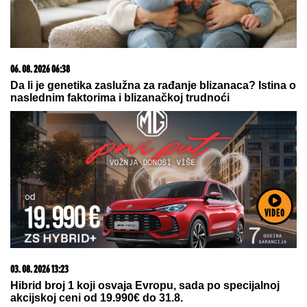
06. 08. 2026 09:39
Marija (3) se igrala u dvorištu i samo je nestala: Posle
42 godine otac je pronašao, zanemeo je kada je saznao
gde je bila
VIDEO