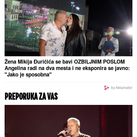
Majstor podelio BESPLATAN TRIK
kako da PREŽIVIMO toplotni talas:
Ima caku koja nikome ne bi pala na
pamet i tvrdi da deluje
Partizanov tim za Tobol: Saša Ilić baca sve na napad