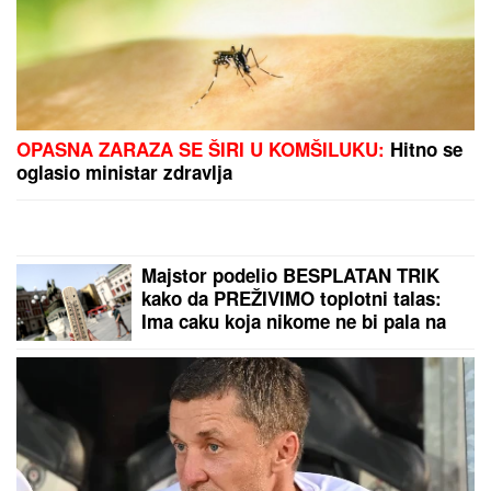
(FOTO) DARKO LAZIĆ I KATARINA UŽIVAJU U
DVORCU
Supruga pevača pokazala u kakvom
luksuzu se baškare, a ispred ogroman bazen
Ovo niko nije očekivao: Neverovatna
stvar pred revanš Zvezde i Hapoela