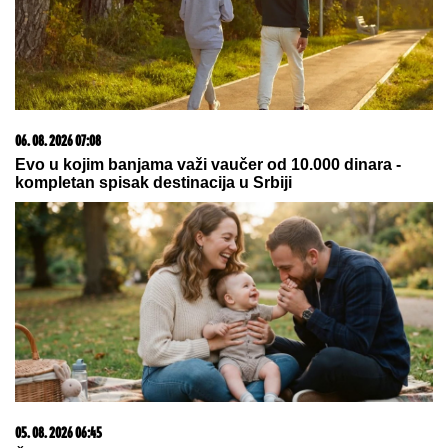
1500 BESPLATNIH SPINOVA
06. 08. 2026 11:50
Прекинута седница скупштине привремених
приштинских институција, Kурти тражи додатно
време
09. 07. 2026 09:20
Komfor po meri klijenata: nova linija paketa ALTA
banke