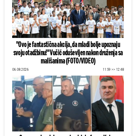
"Ovo je fantastična akcija, da mladi bolje upoznaju
svoju otadžbinu!" Vučić oduševljen nakon druženja sa
mališanima (FOTO/VIDEO)
06.08.2026
11:59 >> 12:48