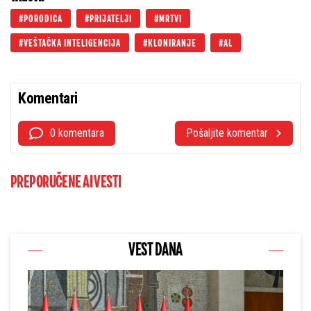
PORODICA
PRIJATELJI
MRTVI
VEŠTAČKA INTELIGENCIJA
KLONIRANJE
AL
Komentari
0 komentara
Pošaljite komentar
PREPORUČENE AI VESTI
VEST DANA