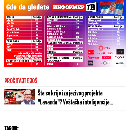
PROČITAJTE JOŠ
Šta se krije iza jezivog projekta
"Lavanda"? Veštačka inteligencija
napravljena zato da ubija! (VIDEO)
TAGOVI: