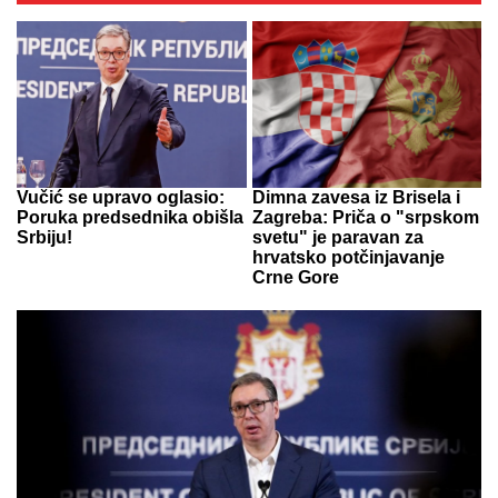
Vučić se upravo oglasio:
Dimna zavesa iz Brisela i
Poruka predsednika obišla
Zagreba: Priča o "srpskom
Srbiju!
svetu" je paravan za
hrvatsko potčinjavanje
Crne Gore