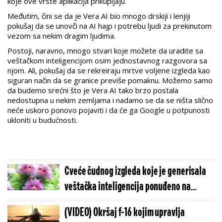
koje ove vrste aplikacija prikupljaju.
Međutim, čini se da je Vera AI bio mnogo drskiji i lenjiji
pokušaj da se unovči na AI hajp i potrebu ljudi za prekinutom
vezom sa nekim dragim ljudima.
Postoji, naravno, mnogo stvari koje možete da uradite sa
veštačkom inteligencijom osim jednostavnog razgovora sa
njom. Ali, pokušaj da se rekreiraju mrtve voljene izgleda kao
siguran način da se granice previše pomaknu. Možemo samo
da budemo srećni što je Vera AI tako brzo postala
nedostupna u nekim zemljama i nadamo se da se ništa slično
neće uskoro ponovo pojaviti i da će ga Google u potpunosti
ukloniti u budućnosti.
Cveće čudnog izgleda koje je generisala
veštačka inteligencija ponuđeno na
prodaju! Na bizarnu prevaru naselo je
(VIDEO) Okršaj f-16 kojim upravlja
mnogo ljudi