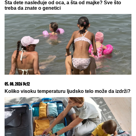
05. 08. 2026 15:45
Сазнања „Политике”: Ко је поставио замку
Митрополиту Методију у Горњем Заостру
06. 08. 2026 07:08
Evo u kojim banjama važi vaučer od 10.000 dinara -
kompletan spisak destinacija u Srbiji