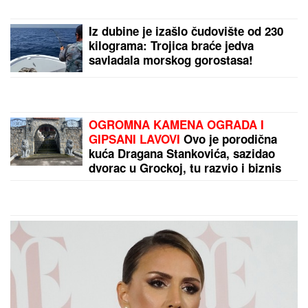
"IMALI SMO RASPRAVU"
Terza
progovorio o susretu sa Milicom u
Crnoj Gori: "Zamera mi što nisam
ostao uz njih, ne treba da budemo
Kulići" (VIDEO)
(VIDEO) LEPA BRENA PALA NA
NASTUPU U BUDVI
Skočili odmah da
joj pomognu - Prija i nova snajka
đuskale, a evo šta je Viktor radio
cele noći