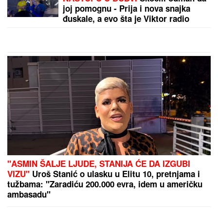
"Jako je sposobna"
by Aklamator
PREPORUKA ZA VAS
"MENI JE OLUJA BILA ODMOR"
Tompsonova
sramna izjava o vojnoj operaciji - evo šta je pričao
pre tri decenije: "PUŠKU IZ RATA čuvam kao
suvenir"