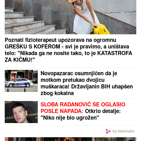
dvorac u Grockoj, tu razvio i biznis
(VIDEO)
PREVARENA ZA 50.000 EVRA:
Emina Jahović
opljačkana u Istanbulu, verovala devojci, a ova je
posle svega blokirala na mrežama
"Beži od nečega!" Filip Car u
Beogradu sa kačketom i jaknom
preko glave