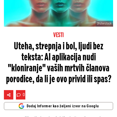
Shuterstock
VESTI
Uteha, strepnja i bol, ljudi bez
teksta: AI aplikacija nudi
"kloniranje" vaših mrtvih članova
porodice, da li je ovo privid ili spas?
0
Dodaj Informer kao željeni izvor na Googlu