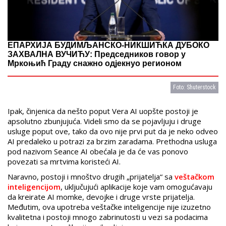
ЕПАРХИЈА БУДИМЉАНСКО-НИКШИЋКА ДУБОКО
ЗАХВАЛНА ВУЧИЋУ: Председников говор у
Мркоњић Граду снажно одјекнуо регионом
Foto: Shuterstock
Ipak, činjenica da nešto poput Vera AI uopšte postoji je
apsolutno zbunjujuća. Videli smo da se pojavljuju i druge
usluge poput ove, tako da ovo nije prvi put da je neko odveo
AI predaleko u potrazi za brzim zaradama. Prethodna usluga
pod nazivom Seance AI obećala je da će vas ponovo
povezati sa mrtvima koristeći AI.
Naravno, postoji i mnoštvo drugih „prijatelja“ sa
veštačkom
inteligencijom
, uključujući aplikacije koje vam omogućavaju
da kreirate AI momke, devojke i druge vrste prijatelja.
Međutim, ova upotreba veštačke inteligencije nije izuzetno
kvalitetna i postoji mnogo zabrinutosti u vezi sa podacima