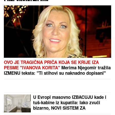
"BILA JE PROSTA I
VULGARNA"
Slavica
Dobrojević SUROVO O
ĆERKI Staniji, otkrila
detalje iz privatnog
života: "Bilo je bolnih i
ružnih trenutaka"
SIN MILENE KAČAVENDE
JE PRAVI LEPOTAN