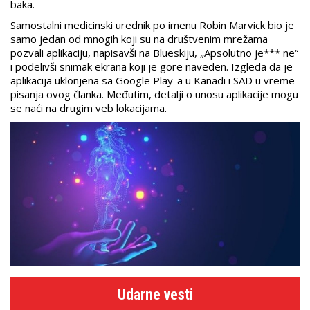
baka.
Samostalni medicinski urednik po imenu Robin Marvick bio je
samo jedan od mnogih koji su na društvenim mrežama
pozvali aplikaciju, napisavši na Blueskiju, „Apsolutno je*** ne“
i podelivši snimak ekrana koji je gore naveden. Izgleda da je
aplikacija uklonjena sa Google Play-a u Kanadi i SAD u vreme
pisanja ovog članka. Međutim, detalji o unosu aplikacije mogu
se naći na drugim veb lokacijama.
Udarne vesti