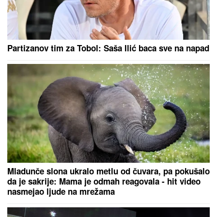
SRBI "PALI" U ŠPANIJI!
Maskirani
jurili u ukradenim limuzinama, izneli
sef iz banke, pa dolijali u MEGA-
AKCIJI policije: Ojadili 9 provincija
za desetine hiljada evra!
OPASNA ZARAZA SE ŠIRI U KOMŠILUKU:
Hitno se
oglasio ministar zdravlja