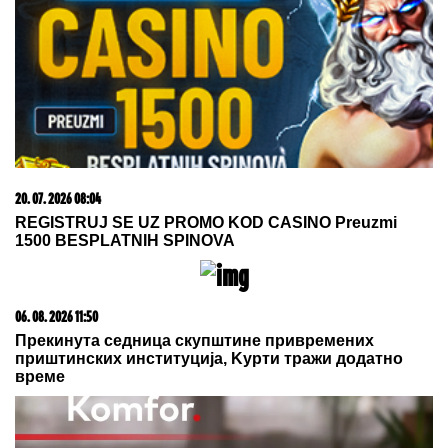
Novopazarac osumnjičen da je
motkom pretukao dvojicu
muškaraca! Državljanin BiH uhapšen
zbog kokaina
SLOBA RADANOVIĆ SE OGLASIO
POSLE NAPADA:
Otkrio detalje:
"Niko nije bio ugrožen"
by Aklamator
23. 07. 2026 12:47