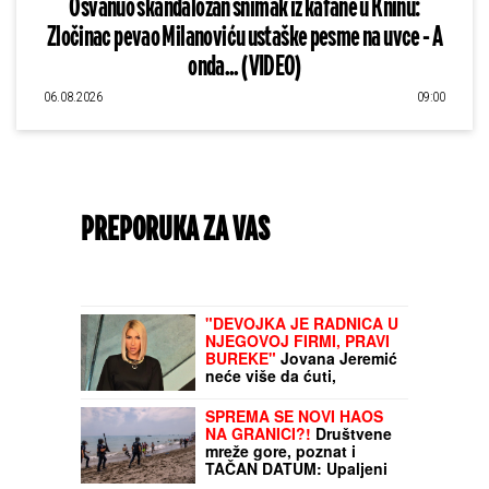
Osvanuo skandalozan snimak iz kafane u Kninu:
Zločinac pevao Milanoviću ustaške pesme na uvce - A
onda... (VIDEO)
06.08.2026
09:00
PREPORUKA ZA VAS