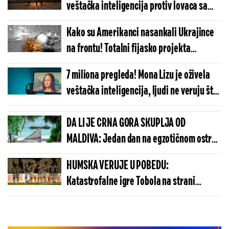
veštačka inteligencija protiv lovaca sa
ljudskom posadom! Šta mislite ko je
Kako su Amerikanci nasankali Ukrajince
pobedio?!
na frontu! Totalni fijasko projekta
"mejven"- zbog ovoga je propala
7 miliona pregleda! Mona Lizu je oživela
kontaofanziva Kijeva?!
veštačka inteligencija, ljudi ne veruju šta
vide! (VIDEO)
DA LI JE CRNA GORA SKUPLJA OD
MALDIVA: Jedan dan na egzotičnom ostrvu
može da košta manje nego u Budvi
HUMSKA VERUJE U POBEDU:
Katastrofalne igre Tobola na strani
ulivaju samopouzdanje Partizanu