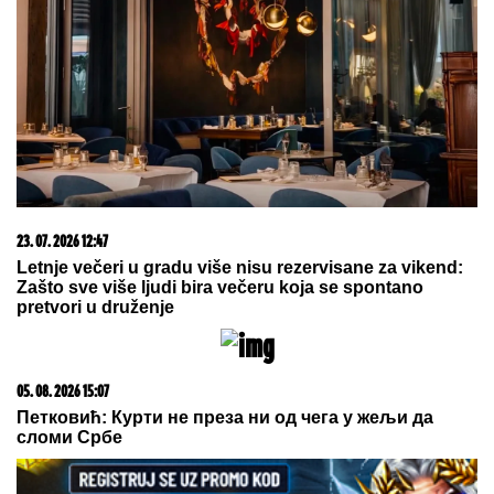
ZATVORENA DVA AUTO-PUTA:
Snažno nevreme se sručilo u ovaj
deo Evrope, vetar obarao drveće
(VIDEO)
Poznati fizioterapeut upozorava na ogromnu
GREŠKU S KOFEROM - svi je pravimo, a uništava
telo: "Nikada ga ne nosite tako, to je KATASTROFA
ZA KIČMU!"