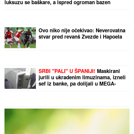
OVO JE TRAGIČNA PRIČA KOJA SE KRIJE IZA
PESME "IVANOVA KORITA"
Merima Njegomir tražila
IZMENU teksta: "Ti stihovi su naknadno dopisani"
U Evropi masovno IZBACUJU kade i
tuš-kabine iz kupatila: Iako zvuči
bizarno, NOVI SISTEM ZA
TUŠIRANJE štedi prostor i novac
OGROMNA KAMENA OGRADA I
GIPSANI LAVOVI
Ovo je porodična
kuća Dragana Stankovića, sazidao
dvorac u Grockoj, tu razvio i biznis
(VIDEO)