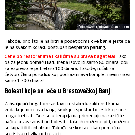
Foto: www.brestovackabanja.co.rs
Takođe, ono što je najbitnije posetiocima ove banje jeste da
je na svakom koraku dostupan besplatan parking.
Cene po restoranima i kafićima su prava bagatela!
Tako
da za jednu domaću kafu treba izdvojiti samo 80 dinara, dok
za espreso je potrebno 100 dinara. Takođe, ručak za
četvoročlanu porodicu koji podrazumava komplet meni iznosi
samo 1.700 dinara!
Bolesti koje se leče u Brestovačkoj Banji
Zahvaljujući bogatom sastavu i ostalim karakteristikama
voda koje nudi ova banja, širok je i spektar bolesti koje one
mogu tretirati. One se u terapijama primenjuju na različite
načine u zavisnosti od bolesti… tako ih možemo piti, možemo
se kupati ili ih inhalirati. Takođe se koriste i kao pomoćna
sredstva u fizikalnoj terapiji.