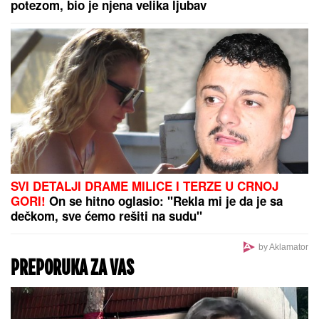
HRVATI HISTERIŠU:
Uhvatila ih
panika zbog objave Zvezdana Terzića
SRBIN ZASPAO NA DUNAVU, PA ZAVRŠIO U
RUMUNIJI:
Rumunska policija ga spasavala u
poslednji čas