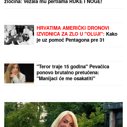
OVO JE TRAGIČNA PRIČA KOJA SE KRIJE IZA
PESME "IVANOVA KORITA"
Merima Njegomir tražila
IZMENU teksta: "Ti stihovi su naknadno dopisani"
EVO SA KIM MILICA UŽIVA NA ADI
BOJANI NAKON SVAĐE SA TERZOM
NA PLAŽI
Njega zna cela Srbija:
Mreže gore od komentara, osvanula
fotografija
OVI ZNAKOVI POSTAJU LEPŠI S
GODINAMA,
kao da su otkrili izvor
večne mladosti: Svi im zavide na
šarmu, energiji i vitalnosti, ali NIŠTA
NIJE SLUČAJNO