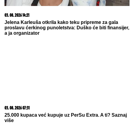
15. 07. 2026 07:44
Većina građana izgubi novac pre nego što stigne na
letovanje - ovih 7 troškova skoro niko ne planira