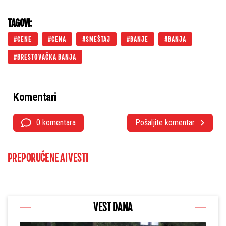
TAGOVI:
CENE
CENA
SMEŠTAJ
BANJE
BANJA
BRESTOVAČKA BANJA
Komentari
0 komentara
Pošaljite komentar
PREPORUČENE AI VESTI
VEST DANA