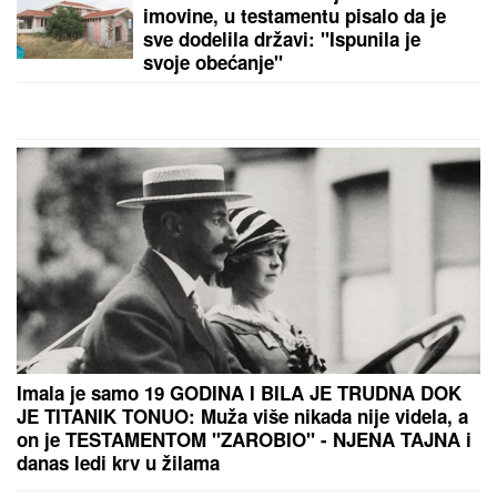
SVI DETALJI DRAME MILICE I TERZE U CRNOJ
GORI!
On se hitno oglasio: "Rekla mi je da je sa
dečkom, sve ćemo rešiti na sudu"
by Aklamator
PREPORUKA ZA VAS
BOGATI PEKAR MUČEN I UBIJEN! U
"Blicu uživo"
istražujemo ko ga je tipovao pre zverskog zločina