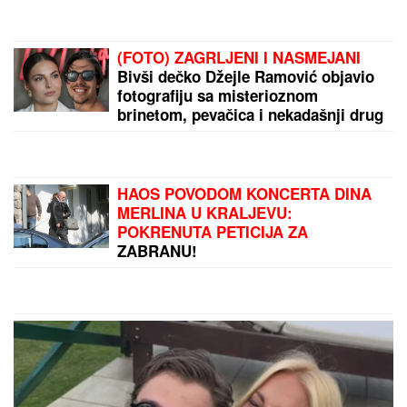
"ASMIN ŠALJE LJUDE, STANIJA ĆE
DA IZGUBI VIZU"
Uroš Stanić o
ulasku u Elitu 10, pretnjama i
tužbama: "Zaradiću 200.000 evra,
idem u američku ambasadu"
Pevačica deci ništa nije ostavila od
imovine, u testamentu pisalo da je
sve dodelila državi: "Ispunila je
svoje obećanje"