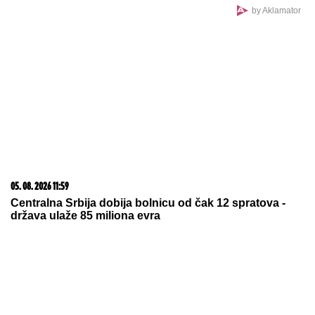
(VIDEO) NEMANJA GUDELJ SE NE
ODVAJA OD SINA!
Anastasija
objavila snimak sa mora: Ponosni
tata gura kolica dok Ilijan spava,
raznežila sve
POTRESNA ISPOVEST SRBINA IZ
KNINA:
Jovan ispričao svoju priču, a
onda se zahvalio Vučiću što čuva
sećanje na stradale
Naš paparaco je uhvatio Lepu Brenu na krstarenju, a
ovi prizori otkrivaju istinu o odnosu sa novom