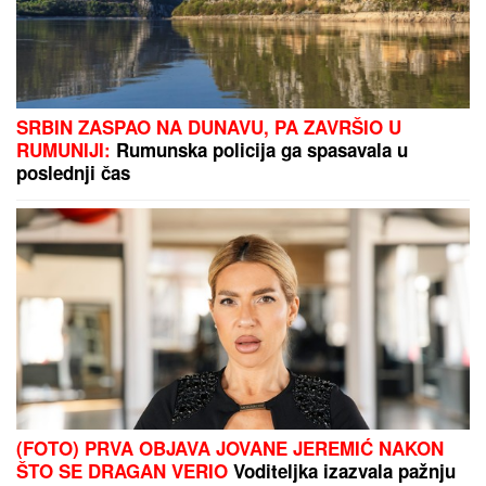
"Teror traje 15 godina" Pevačica
ponovo brutalno pretučena:
"Manijaci će me osakatiti"
BOJANA LAZIĆ POKAZALA MAJKU
Sa njom uživa
na letovanju: Doručak U BAZENU, a tek da vidite
voditeljku u bikiniju (FOTO)