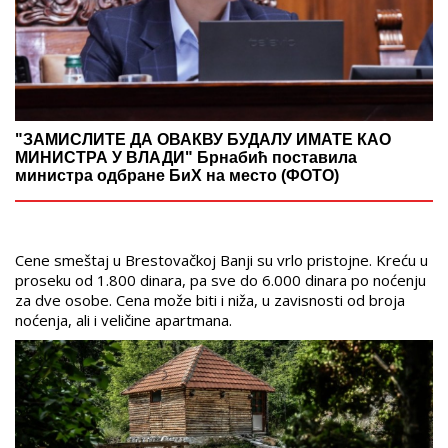
"ЗАМИСЛИТЕ ДА ОВАКВУ БУДАЛУ ИМАТЕ КАО
МИНИСТРА У ВЛАДИ" Брнабић поставила
министра одбране БиХ на место (ФОТО)
Cene smeštaj u Brestovačkoj Banji su vrlo pristojne. Kreću u
proseku od 1.800 dinara, pa sve do 6.000 dinara po noćenju
za dve osobe. Cena može biti i niža, u zavisnosti od broja
noćenja, ali i veličine apartmana.