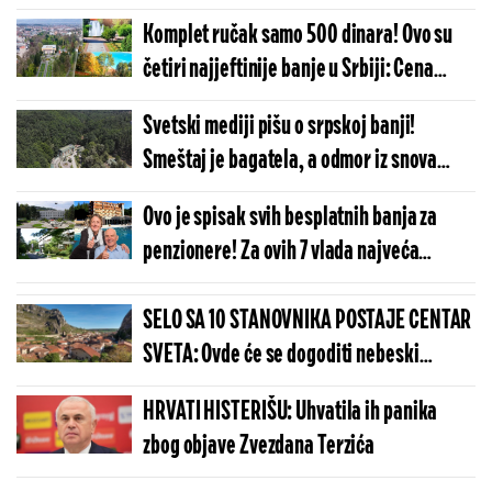
Komplet ručak samo 500 dinara! Ovo su
četiri najjeftinije banje u Srbiji: Cena
smeštaja će vas iznenaditi!
Svetski mediji pišu o srpskoj banji!
Smeštaj je bagatela, a odmor iz snova
(FOTO)
Ovo je spisak svih besplatnih banja za
penzionere! Za ovih 7 vlada najveća
navala, a evo šta leče
SELO SA 10 STANOVNIKA POSTAJE CENTAR
SVETA: Ovde će se dogoditi nebeski
spektakl koji se čeka više od 100 godina
HRVATI HISTERIŠU: Uhvatila ih panika
zbog objave Zvezdana Terzića