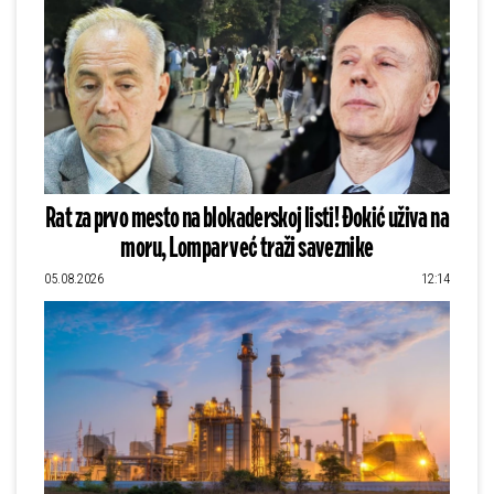
Rat za prvo mesto na blokaderskoj listi! Đokić uživa na
moru, Lompar već traži saveznike
05.08.2026
12:14