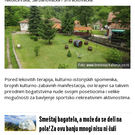
Foto: www.brestovackabanja.co.rs
Pored lekovitih terapija, kulturno-istorijskih spomenika,
brojnih kulturno-zabavnih manifestacija, ovi krajevi sa takvim
prirodnim bogatstvima nude svojim posetiocima i velike
mogućnosti za bavljenje sportsko-rekreativnim aktivnostima.
Smeštaj bagatela, a može da se deli na
pola! Za ovu banju mnogi nisu ni čuli