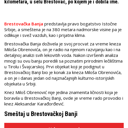
kilometara, u selu Brestovac, po kojem je i dobila ime.
Brestovačka Banja
predstavlja pravo bogatstvo Istočne
Srbije, a smeštena je na 380 metara nadmorske visine pa je
odlikuje i svež vazduh, kao i prijatna klima.
Brestovačka Banja doživela je svoj procvat za vreme kneza
Miloša Obrenovića, on je radio na njenom razvijanju kao i na
detaljnoj analizi svih lekovitih voda. Nakon izvršenih analiza
mnogi su ovu banju poredili sa poznatim prirodnim lečilištima
u Tirolu i Švajcarskoj. Prvi objekat koji je podignut u
Brestovačkoj Banji bio je konak za kneza Miloša Obrenovića,
a on je i danas jedan od najznačajnijih kulturno-istorijskih
objekata u Srbiji.
Knez Miloš Obrenović nije jedina znamenita ličnosti koja je
boravila u Brestovačkoj Banji, ovde je vreme rado provodio i
knez Aleksandar Karađorđević.
Smeštaj u Brestovačkoj Banji