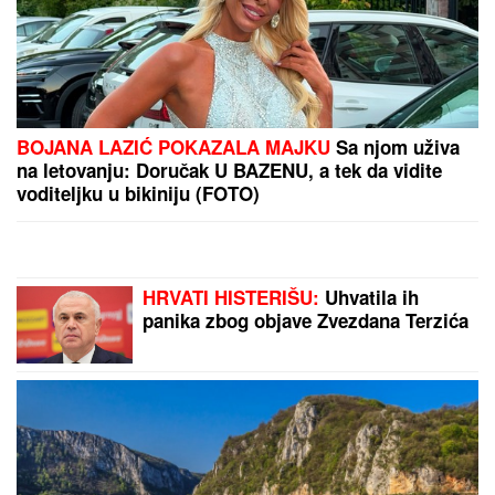
PEKARA (73) SA KARABURME NAMAMILA
INTIMNIM ODNOSOM, PA GA UBILA!
Jezivi detalji
zločina: Vezala mu pertlama RUKE I NOGE!
HRVATIMA AMERIČKI DRONOVI
IZVIDNICA ZA ZLO U "OLUJI":
Kako
je uz pomoć Pentagona pre 31
godinu izvedeno monstruozno
etničko čišćenje