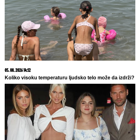
05. 08. 2026 15:45
Сазнања „Политике”: Ко је поставио замку
Митрополиту Методију у Горњем Заостру
23. 07. 2026 12:47
Letnje večeri u gradu više nisu rezervisane za vikend:
Zašto sve više ljudi bira večeru koja se spontano
pretvori u druženje