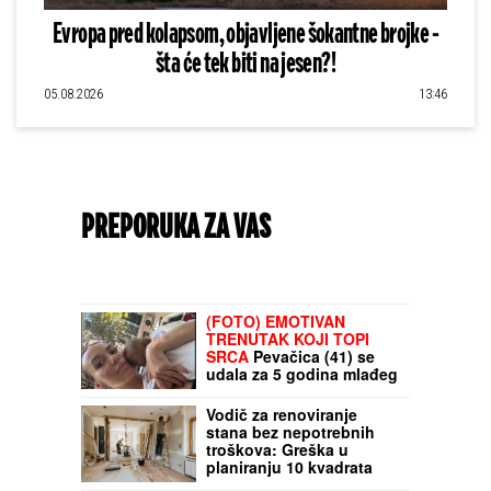
Evropa pred kolapsom, objavljene šokantne brojke -
šta će tek biti na jesen?!
05.08.2026
13:46
PREPORUKA ZA VAS