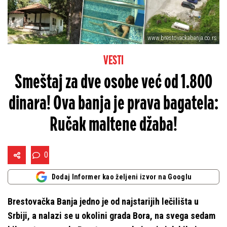
www.brestovackabanja.co.rs
VESTI
Smeštaj za dve osobe već od 1.800
dinara! Ova banja je prava bagatela:
Ručak maltene džaba!
0
Dodaj Informer kao željeni izvor na Googlu
Brestovačka Banja jedno je od najstarijih lečilišta u
Srbiji, a nalazi se u okolini grada Bora, na svega sedam