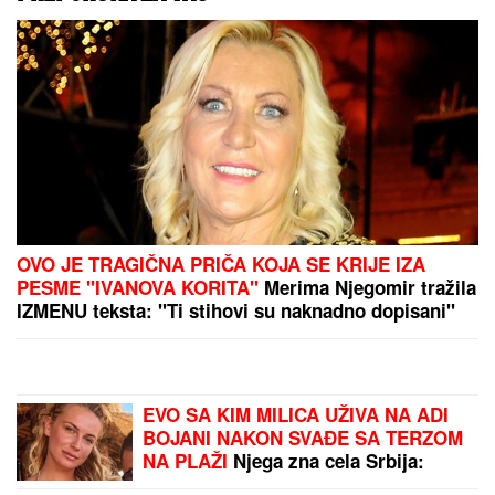
MLADIĆ UMALO
PREMINUO U GRČKOJ
ZBOG OVOG CVETA:
Za
dlaku izbegnuta tragedija
"JA TRAŽIM BIKOVE I
ŠATORE"
Rada