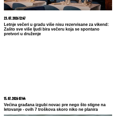
05. 08. 2026 11:59
Centralna Srbija dobija bolnicu od čak 12 spratova -
država ulaže 85 miliona evra
05. 08. 2026 21:00
"Ел Нињо" би могао изазвати акутну глад за 49
милиона људи