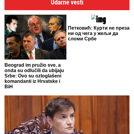
Udarne vesti
Петковић: Курти не преза
ни од чега у жељи да
сломи Србе
Beograd im pružio sve, a
onda su odlučili da ubijaju
Srbe: Ovo su ozloglašeni
komandanti iz Hrvatske i
BiH