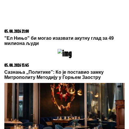
snajkom
"KOLIKO SAM POGREŠIO"
Predrag
Mijatović progovorio o pitanju koje
zanima sve!
Bila je mega popularna, a onda
napustila estradu i zaposlila se u
vulkanizerskoj radnji: "Plata mi je
bila 500 maraka"
by Aklamator