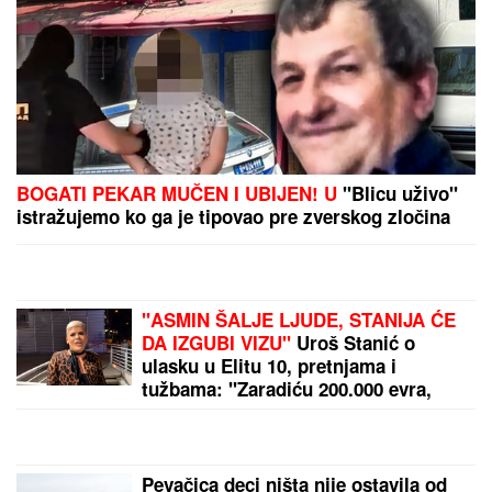
(FOTO) PRVA OBJAVA JOVANE JEREMIĆ NAKON
ŠTO SE DRAGAN VERIO
Voditeljka izazvala pažnju
potezom, bio je njena velika ljubav