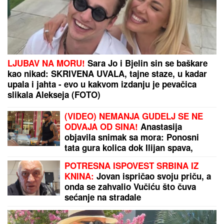
Imala je samo 19 GODINA I BILA JE TRUDNA DOK
JE TITANIK TONUO: Muža više nikada nije videla, a
on je TESTAMENTOM "ZAROBIO" - NJENA TAJNA i
danas ledi krv u žilama
(FOTO) ZAGRLJENI I NASMEJANI
Bivši dečko Džejle Ramović objavio
fotografiju sa misterioznom
brinetom, pevačica i nekadašnji drug
pali u zaborav
HAOS POVODOM KONCERTA DINA