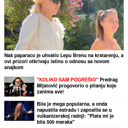
MERLINA U KRALJEVU:
POKRENUTA PETICIJA ZA
ZABRANU!
LJUBAV NA MORU!
Sara Jo i Bjelin sin se baškare
kao nikad: SKRIVENA UVALA, tajne staze, u kadar
upala i jahta - evo u kakvom izdanju je pevačica
slikala Alekseja (FOTO)