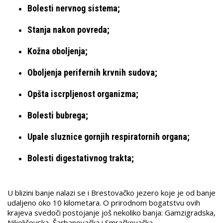
Bolesti nervnog sistema;
Stanja nakon povreda;
Kožna oboljenja;
Oboljenja perifernih krvnih sudova;
Opšta iscrpljenost organizma;
Bolesti bubrega;
Upale sluznice gornjih respiratornih organa;
Bolesti digestativnog trakta;
U blizini banje nalazi se i Brestovačko jezero koje je od banje
udaljeno oko 10 kilometara. O prirodnom bogatstvu ovih
krajeva svedoči postojanje još nekoliko banja: Gamzigradska,
Nikoličevska, Šarbanovačka i Smračkovačka.