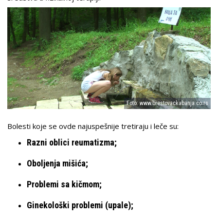
Foto: www.brestovackabanja.co.rs
Bolesti koje se ovde najuspešnije tretiraju i leče su:
Razni oblici reumatizma;
Oboljenja mišića;
Problemi sa kičmom;
Ginekološki problemi (upale);