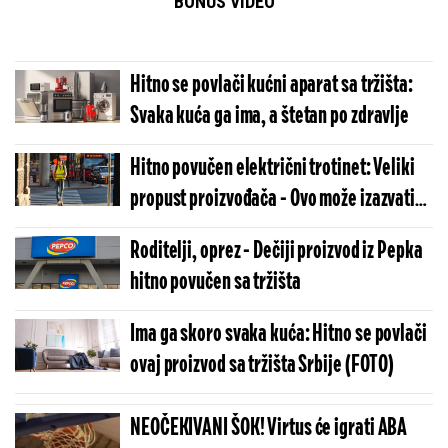
BONUS VIDEO
Hitno se povlači kućni aparat sa tržišta:
Svaka kuća ga ima, a štetan po zdravlje
Hitno povučen električni trotinet: Veliki
propust proizvođača - Ovo može izazvati
ozbiljne povrede
Roditelji, oprez - Dečiji proizvod iz Pepka
hitno povučen sa tržišta
Ima ga skoro svaka kuća: Hitno se povlači
ovaj proizvod sa tržišta Srbije (FOTO)
NEOČEKIVANI ŠOK! Virtus će igrati ABA