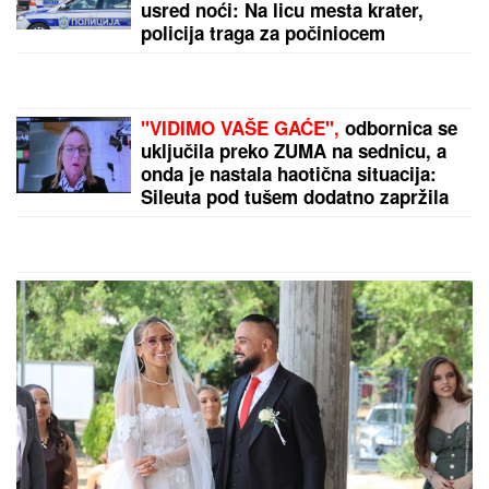
Tatjana ima NAJJAČU VAGINU na svetu! Godinama
ubacivala drvene i metalne kugle u telo, pa intimnim
mišićima podigla 14 kilograma i postala globalno
poznata
"To je Božji blagoslov!" Radost u domu Dragana
Stankovića 4 dana nakon veridbe, emotivnim rečiam
se obratio verenici (FOTO)