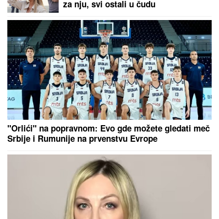
"ZBOG DOKTORKE SAM IZGUBILA POSAO"
Poznata Srpkinja se uništila estetskim zahvatima,
pa vratila prirodan izgled: Sada isplivala stara fotka
SKINULA SE ANA SEVIĆ
Ukrstila
bikini, pa mamila poglede na plaži:
Ovakvu je retko viđamo (Foto)
Voditeljki RTS-a TELO CELO U
MIŠIĆIMA, skinula se u bikini i
pokazala RASNE OBLINE Skroz joj
popustile kočnice, slike sa odmora