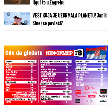
ligu i to u Zagrebu
VEST KOJA JE UZDRMALA PLANETU! Janik
Siner se povlači?