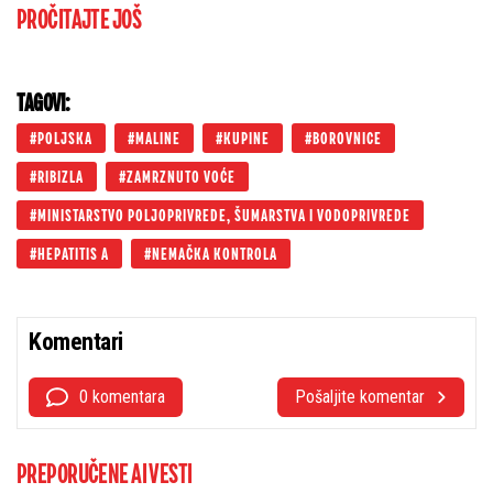
PROČITAJTE JOŠ
TAGOVI:
POLJSKA
MALINE
KUPINE
BOROVNICE
RIBIZLA
ZAMRZNUTO VOĆE
MINISTARSTVO POLJOPRIVREDE, ŠUMARSTVA I VODOPRIVREDE
HEPATITIS A
NEMAČKA KONTROLA
Komentari
0 komentara
Pošaljite komentar
PREPORUČENE AI VESTI