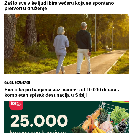
njom: "DRAGI, TO PREDSEDNICI NE
RADE", stavila mu da znanja da i
drugima smeta, ali se pretvaraju - iz
pristojnosti
by Aklamator
20. 07. 2026 08:04
REGISTRUJ SE UZ PROMO KOD CASINO Preuzmi
1500 BESPLATNIH SPINOVA