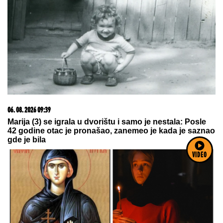
05. 08. 2026 06:45
Šta dete nasleđuje od oca, a šta od majke? Sve što
treba da znate o genetici
VIDEO