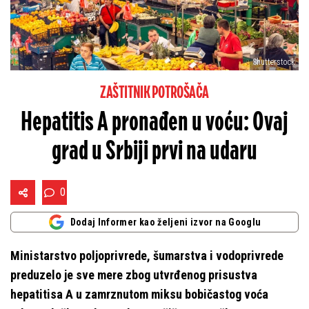
Shutterstock
ZAŠTITNIK POTROŠAČA
Hepatitis A pronađen u voću: Ovaj
grad u Srbiji prvi na udaru
0
Dodaj Informer kao željeni izvor na Googlu
Ministarstvo poljoprivrede, šumarstva i vodoprivrede
preduzelo je sve mere zbog utvrđenog prisustva
hepatitisa A u zamrznutom miksu bobičastog voća