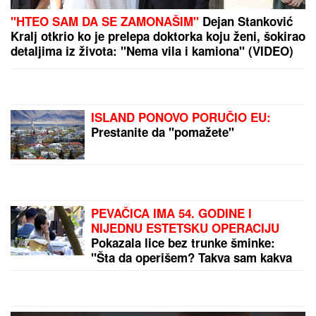
by Aklamator
PREPORUKA ZA VAS
SKINULA SE ANA SEVIĆ
Ukrstila bikini, pa mamila
poglede na plaži: Ovakvu je retko viđamo (Foto)