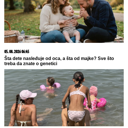
RAZARANjE MOĆNE SAUDIJSKE ARABIJE, SILA ZA
SILOM LOMI ZUBE: Huti izveli brutalne napade po
uzoru na Iran, uništene ključne baze (VIDEO)
Jelena Karleuša napadnuta pred
koncert u Dalmaciji! Hrvatski
političar nije birao reči
Pevačica (47) se zaljubila u
KONOBARA NA PRIMORJU, danas
su primer kako BRAK treba da
izgleda: "Ako vam muž brani da