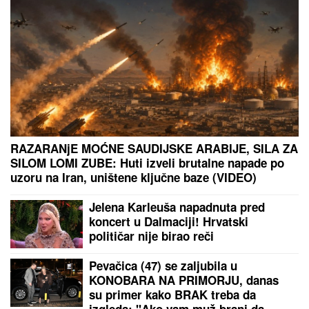
JOŠ JEDNA DETONACIJA U
BEOGRADU!
Rakovica se zatresla
usred noći: Na licu mesta krater,
policija traga za počiniocem