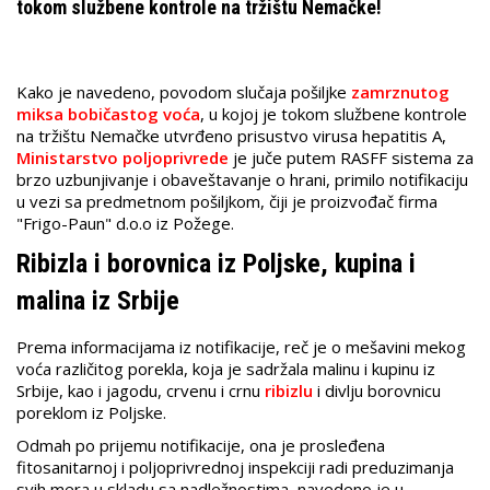
tokom službene kontrole na tržištu Nemačke!
Kako je navedeno, povodom slučaja pošiljke
zamrznutog
miksa bobičastog voća
, u kojoj je tokom službene kontrole
na tržištu Nemačke utvrđeno prisustvo virusa hepatitis A,
Ministarstvo poljoprivrede
je juče putem RASFF sistema za
brzo uzbunjivanje i obaveštavanje o hrani, primilo notifikaciju
u vezi sa predmetnom pošiljkom, čiji je proizvođač firma
"Frigo-Paun" d.o.o iz Požege.
Ribizla i borovnica iz Poljske, kupina i
malina iz Srbije
Prema informacijama iz notifikacije, reč je o mešavini mekog
voća različitog porekla, koja je sadržala malinu i kupinu iz
Srbije, kao i jagodu, crvenu i crnu
ribizlu
i divlju borovnicu
poreklom iz Poljske.
Odmah po prijemu notifikacije, ona je prosleđena
fitosanitarnoj i poljoprivrednoj inspekciji radi preduzimanja
svih mera u skladu sa nadležnostima, navedeno je u