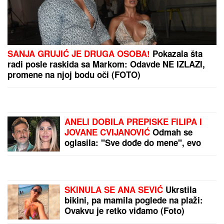
Vučić: Ne verujem da će u EU da postoji
jednoglasnost o ubrzanju evropskih integracija
PROMENILA VERU, PA SAMA
OBJAVILA SVOJ INTIMNI SNIMAK
Pevačica opet šokira, slika stopala u
KESAMA: "Mažem ovčiju mast"
Privedena naša pevačica! Opelješila
bogatog Švajcarca, pa je uhvatila
policija, ovo su detalji