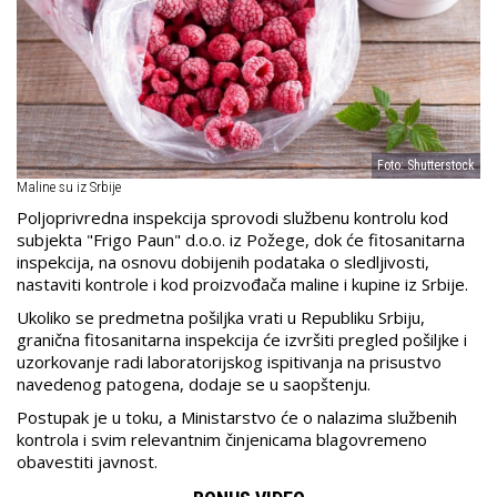
Foto: Shutterstock
Maline su iz Srbije
Poljoprivredna inspekcija sprovodi službenu kontrolu kod
subjekta "Frigo Paun" d.o.o. iz Požege, dok će fitosanitarna
inspekcija, na osnovu dobijenih podataka o sledljivosti,
nastaviti kontrole i kod proizvođača maline i kupine iz Srbije.
Ukoliko se predmetna pošiljka vrati u Republiku Srbiju,
granična fitosanitarna inspekcija će izvršiti pregled pošiljke i
uzorkovanje radi laboratorijskog ispitivanja na prisustvo
navedenog patogena, dodaje se u saopštenju.
Postupak je u toku, a Ministarstvo će o nalazima službenih
kontrola i svim relevantnim činjenicama blagovremeno
obavestiti javnost.