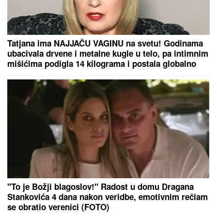
napravile dar-mar
"NE UMIRE SE ZA LJUDIMA KOJI SU PUCALI U
TEBE"
Brutalno oglašavanje Jovane Jeremić 5 dana
nakon veridbe Dragana Stankovića: "Znali su šta
rade"
IZMENA SAOBRAĆAJA ZBOG
SVEČANOG DEFILEA I
FOLKLORISTA:
Manifestacija
"Međunarodi susreti u Obrenovcu"
Ana Radulović prvi put progovorila o
novom dečku! Otkrila šta je uradio
za nju, svi ostali u čudu