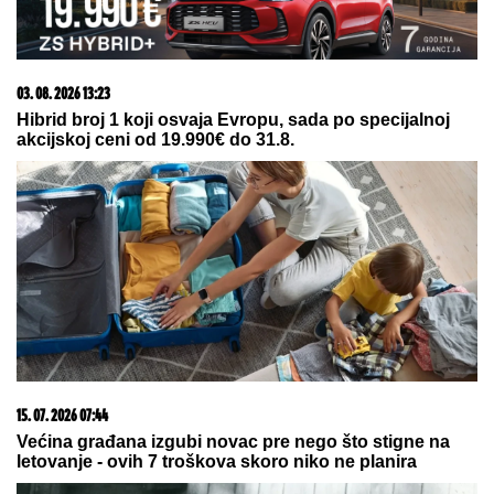
08. 08. 2026 12:49
"ZAPAD JE VEĆ JEDNOM TESTIRAO SNAGU
RUSIJE" Medvedev: Oni koji su nas osuđivali danas
vode uzaludan rat sa nama
07. 08. 2026 09:47
Čiji hromozom određuje pol deteta? XX rađa se
devojčica, XY rađa se dečak