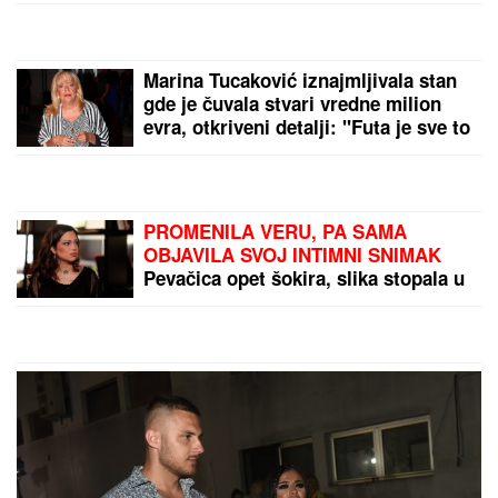
JOŠ JEDNA DETONACIJA U BEOGRADU!
Rakovica
se zatresla usred noći: Na licu mesta krater, policija
traga za počiniocem
Otac joj Srbin, majka Hrvatica: Ona
izabrala Ameriku, a sada je doživela
debakl
Marina Tucaković iznajmljivala stan
gde je čuvala stvari vredne milion
evra, otkriveni detalji: "Futa je sve to
stavio u crne kese"