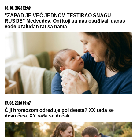
PEVAČICA IMA 54. GODINE I
NIJEDNU ESTETSKU OPERACIJU
Pokazala lice bez trunke šminke:
"Šta da operišem? Takva sam kakva
sam!"