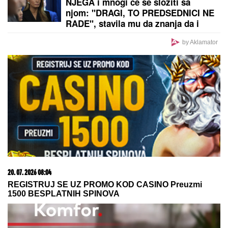
"HTEO SAM DA SE ZAMONAŠIM"
Dejan Stanković
Kralj otkrio ko je prelepa doktorka koju ženi, šokirao
detaljima iz života: "Nema vila i kamiona" (VIDEO)