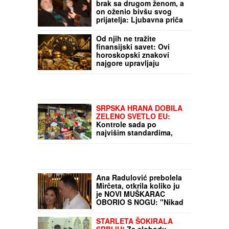
RUSKINjA SUROVO NAPADNUTA NA
VOŽDOVCU: Devojčice (15) je oborile, tukle
i otele ranac, a onda je usledio obrt
Roditelji su mu ugovorili
brak sa drugom ženom, a
on oženio bivšu svog
prijatelja: Ljubavna priča
slavnog para je jedna od
najlepših, a malo ko zna
Od njih ne tražite
detalje
finansijski savet: Ovi
horoskopski znakovi
najgore upravljaju
novcem
TOD BLANŠ NOVI
DRŽAVNI TUŽILAC SAD:
Trampov bivši advokat
dobio podršku Senata
SRPSKA HRANA DOBILA
ZELENO SVETLO EU: