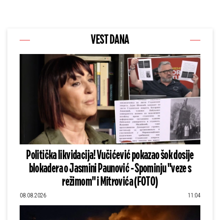
VEST DANA
Politička likvidacija! Vučićević pokazao šok dosije
blokadera o Jasmini Paunović - Spominju "veze s
režimom" i Mitrovića (FOTO)
08.08.2026
11:04