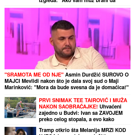
"VIDIMO VAŠE GAĆE",
odbornica se
uključila preko ZUMA na sednicu, a
onda je nastala haotična situacija:
Sileuta pod tušem dodatno zapržila
čorbu