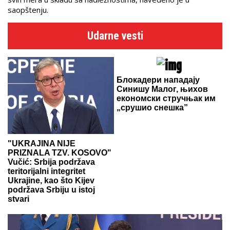
saopštenju.
Udarne vesti
Блокадери нападају
Синишу Малог, њихов
економски стручњак им
„срушио снешка”
"UKRAJINA NIJE
PRIZNALA TZV. KOSOVO"
Vučić: Srbija podržava
teritorijalni integritet
Ukrajine, kao što Kijev
podržava Srbiju u istoj
stvari