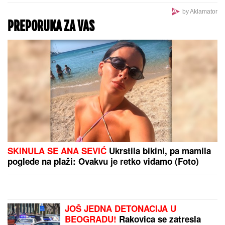
"Orlići" na popravnom: Evo gde možete gledati meč
Srbije i Rumunije na prvenstvu Evrope