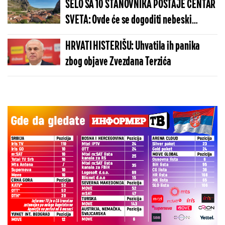
SELO SA 10 STANOVNIKA POSTAJE CENTAR
SVETA: Ovde će se dogoditi nebeski
spektakl koji se čeka više od 100 godina
HRVATI HISTERIŠU: Uhvatila ih panika
zbog objave Zvezdana Terzića