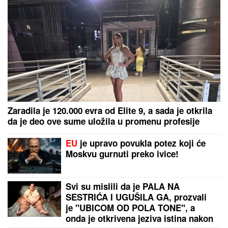
Zaradila je 120.000 evra od Elite 9, a sada je otkrila
da je deo ove sume uložila u promenu profesije
EU
je upravo povukla potez koji će
Moskvu gurnuti preko ivice!
Svi su mislili da je PALA NA
SESTRIĆA I UGUŠILA GA, prozvali
je "UBICOM OD POLA TONE", a
onda je otkrivena jeziva istina nakon