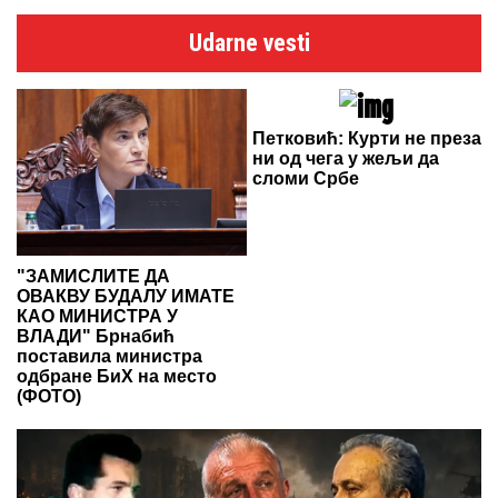
Udarne vesti
Петковић: Курти не преза
ни од чега у жељи да
сломи Србе
"ЗАМИСЛИТЕ ДА
ОВАКВУ БУДАЛУ ИМАТЕ
КАО МИНИСТРА У
ВЛАДИ" Брнабић
поставила министра
одбране БиХ на место
(ФОТО)