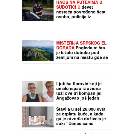
pravac"
HAOS NA PUTEVIMA U
SUBOTICI U
devet
nesreća povređeno šest
osoba, policija iz
saobraćaja isključila 44
vozača
MISTERIJA SRPSKOG EL
DORADA
Pogledajte šta
je ležalo duboko pod
zemljom na mestu gde se
nekada kraljevski ispiralo
zlato! Svi su u šoku zbog
ARHEOLOŠKOG ČUDA
(FOTO)
Ljubiša Karović koji je
umalo ispao iz aviona
tuži ove tri kompanije!
Angažovao još jedan
advokatski tim: Slučaj se
seli u Ameriku
Stavila u sef 26.000 evra
za otplatu kuće, a kada
ga je otvorila doživela je
šok: "Danas samo
plačem" (FOTO)