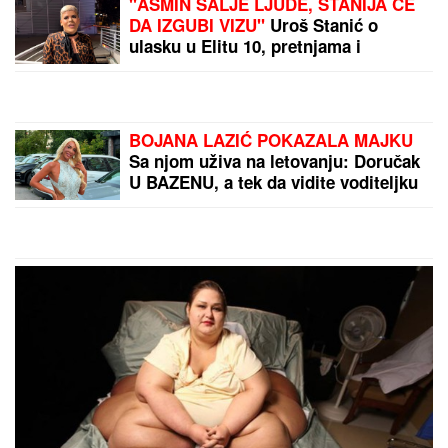
"ASMIN ŠALJE LJUDE, STANIJA ĆE
DA IZGUBI VIZU"
Uroš Stanić o
ulasku u Elitu 10, pretnjama i
tužbama: "Zaradiću 200.000 evra,
idem u američku ambasadu"
BOJANA LAZIĆ POKAZALA MAJKU
Sa njom uživa na letovanju: Doručak
U BAZENU, a tek da vidite voditeljku
u bikiniju (FOTO)