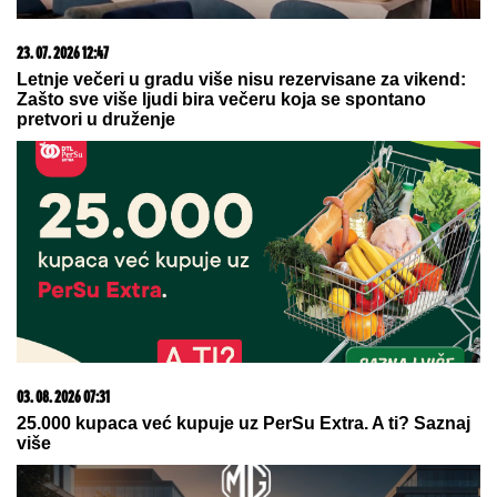
23. 07. 2026 12:47
Letnje večeri u gradu više nisu rezervisane za vikend:
Zašto sve više ljudi bira večeru koja se spontano
pretvori u druženje
03. 08. 2026 07:31
25.000 kupaca već kupuje uz PerSu Extra. A ti? Saznaj
više