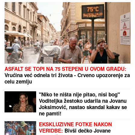
koje je ona SMRŠALA 400
KILOGRAMA
ASFALT SE TOPI NA 75 STEPENI U OVOM GRADU:
Vrućina već odnela tri života - Crveno upozorenje za
celu zemlju
"Niko te ništa nije pitao, nisi bog"
Voditeljka žestoko udarila na Jovanu
Joksimović, nastao skandal kakav se
ne pamti!
EKSKLUZIVNE FOTKE NAKON
VERIDBE:
Bivši dečko Jovane