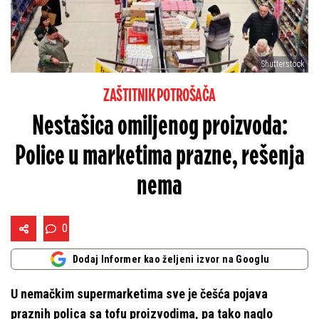
Shutterstock
ZAŠTITNIK POTROŠAČA
Nestašica omiljenog proizvoda:
Police u marketima prazne, rešenja
nema
0
Dodaj Informer kao željeni izvor na Googlu
U nemačkim supermarketima sve je češća pojava
praznih polica sa tofu proizvodima, pa tako naglo