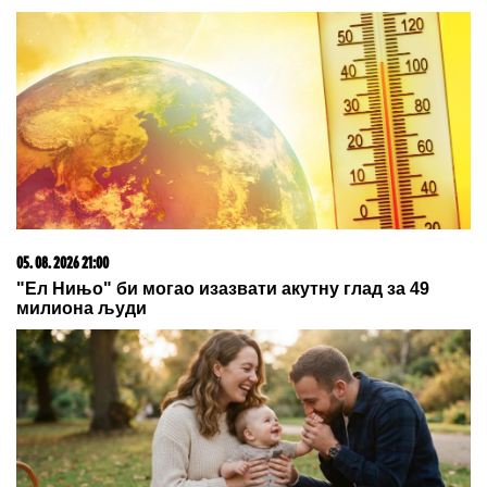
05. 08. 2026 21:00
"Ел Нињо" би могао изазвати акутну глад за 49
милиона људи