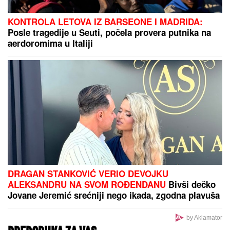
KONTROLA LETOVA IZ BARSEONE I MADRIDA:
Posle tragedije u Seuti, počela provera putnika na
aerdoromima u Italiji
DRAGAN STANKOVIĆ VERIO DEVOJKU
ALEKSANDRU NA SVOM ROĐENDANU
Bivši dečko
Jovane Jeremić srećniji nego ikada, zgodna plavuša
rekla "da"
by Aklamator