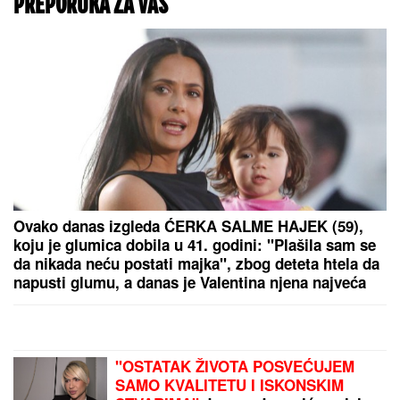
PREPORUKA ZA VAS
Ovako danas izgleda ĆERKA SALME HAJEK (59),
koju je glumica dobila u 41. godini: "Plašila sam se
da nikada neću postati majka", zbog deteta htela da
napusti glumu, a danas je Valentina njena najveća
kritičarka
"OSTATAK ŽIVOTA POSVEĆUJEM
SAMO KVALITETU I ISKONSKIM