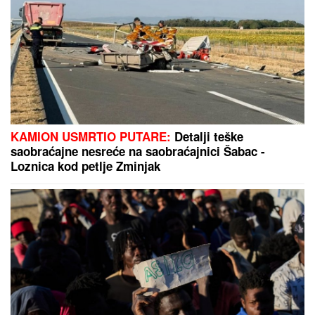
KAMION USMRTIO PUTARE:
Detalji teške
saobraćajne nesreće na saobraćajnici Šabac -
Loznica kod petlje Zminjak