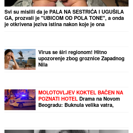
Svi su mislili da je PALA NA SESTRIĆA I UGUŠILA
GA, prozvali je "UBICOM OD POLA TONE", a onda
je otkrivena jeziva istina nakon koje je ona
SMRŠALA 400 KILOGRAMA
Virus se širi regionom! Hitno
upozorenje zbog groznice Zapadnog
Nila
MOLOTOVLJEV KOKTEL BAČEN NA
POZNATI HOTEL
Drama na Novom
Beogradu: Buknula velika vatra,
radnik sprečio katastrofu