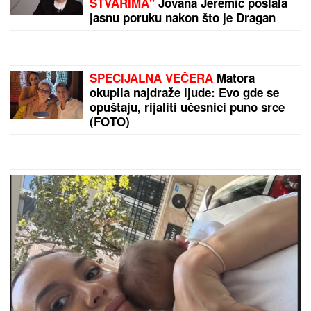
STVARIMA"
Jovana Jeremić poslala
jasnu poruku nakon što je Dragan
objavio veridbu
SPECIJALNA VEČERA
Matora
okupila najdraže ljude: Evo gde se
opuštaju, rijaliti učesnici puno srce
(FOTO)