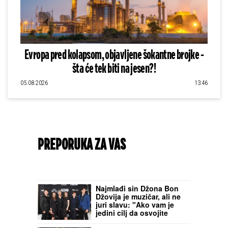
Evropa pred kolapsom, objavljene šokantne brojke -
šta će tek biti na jesen?!
05.08.2026
13:46
PREPORUKA ZA VAS
Najmlađi sin Džona Bon
Džovija je muzičar, ali ne
juri slavu: "Ako vam je
jedini cilj da osvojite
svet, lako možete izgubiti