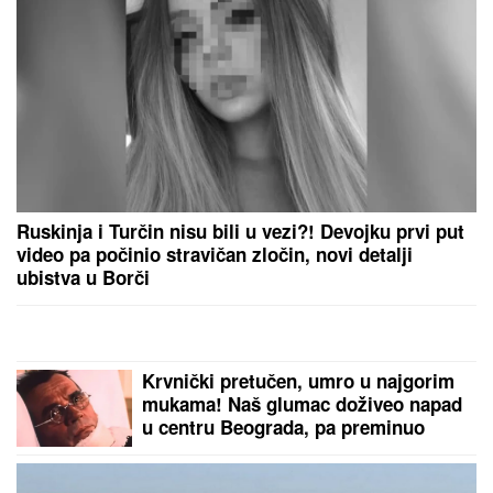
Ruskinja i Turčin nisu bili u vezi?! Devojku prvi put
video pa počinio stravičan zločin, novi detalji
ubistva u Borči
Krvnički pretučen, umro u najgorim
mukama! Naš glumac doživeo napad
u centru Beograda, pa preminuo