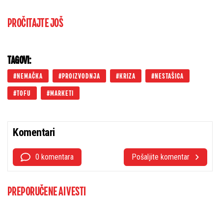
PROČITAJTE JOŠ
TAGOVI:
NEMAČKA
PROIZVODNJA
KRIZA
NESTAŠICA
TOFU
MARKETI
Komentari
0 komentara
Pošaljite komentar
PREPORUČENE AI VESTI