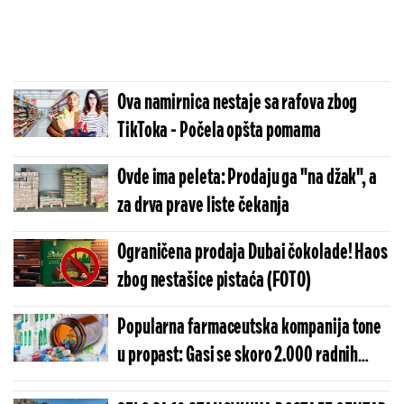
Ova namirnica nestaje sa rafova zbog
TikToka - Počela opšta pomama
Ovde ima peleta: Prodaju ga "na džak", a
za drva prave liste čekanja
Ograničena prodaja Dubai čokolade! Haos
zbog nestašice pistaća (FOTO)
Popularna farmaceutska kompanija tone
u propast: Gasi se skoro 2.000 radnih
mesta