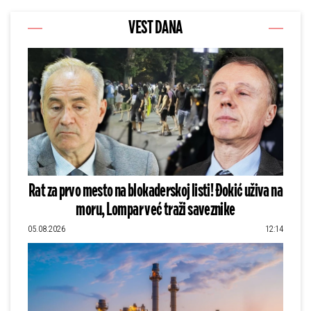
VEST DANA
Rat za prvo mesto na blokaderskoj listi! Đokić uživa na
moru, Lompar već traži saveznike
05.08.2026
12:14