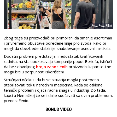
Foto: Foto: RINA
Zbog toga su proizvođači bili primorani da smanje asortiman
i privremeno obustave određene linije proizvoda, kako bi
mogli da obezbede stabilnije snabdevanje osnovnih artikala.
Dodatni problem predstavlja i nedostatak kvalifikovanih
radnika, na šta upozoravaju kompanije poput Beriefa, ističući
da bez dovoljnog
broja zaposlenih
proizvodni kapaciteti ne
mogu biti u potpunosti iskorišćeni.
Stručnjaci očekuju da bi se situacija mogla postepeno
stabilizovati tek u narednim mesecima, kada se otklone
tehnički problemi i ojača radna snaga u industriji. Do tada,
kupci u Nemačkoj će se i dalje suočavati sa ovim problemom,
prenosi Fenix.
BONUS VIDEO