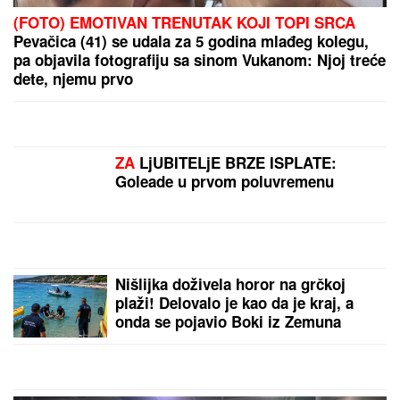
(FOTO) EMOTIVAN TRENUTAK KOJI TOPI SRCA
Pevačica (41) se udala za 5 godina mlađeg kolegu,
pa objavila fotografiju sa sinom Vukanom: Njoj treće
dete, njemu prvo
ZA
LjUBITELjE BRZE ISPLATE:
Goleade u prvom poluvremenu
Nišlijka doživela horor na grčkoj
plaži! Delovalo je kao da je kraj, a
onda se pojavio Boki iz Zemuna