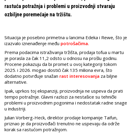
rastuća potražnja i problemi u proizvodnji stvaraju
ozbiljne poremećaje na tržištu.
Situacija je posebno primetna u lancima Edeka i Rewe, što je
izazvalo iznenađenje među
potrošačima.
Prema podacima istraživanja tržišta, prodaja tofua u martu
je porasla za čak 11,2 odsto u odnosu na prošlu godinu.
Procene pokazuju da bi promet u ovoj kategoriji tokom
2025. i 2026. mogao dostići čak 135 miliona evra, što
dodatno potvrđuje snažan
rast interesovanja
za biljne
alternative.
Ipak, uprkos toj ekspanziji, proizvodnja ne uspeva da prati
tempo potražnje. Glavni razlozi za nestašice su tehnički
problemi u proizvodnim pogonima i nedostatak radne snage
u industriji.
Julian Vorberg-Heck, direktor prodaje kompanije Taifun,
priznao je da proizvođači trenutno ne uspevaju da održe
korak sa rastućom potražnjom.